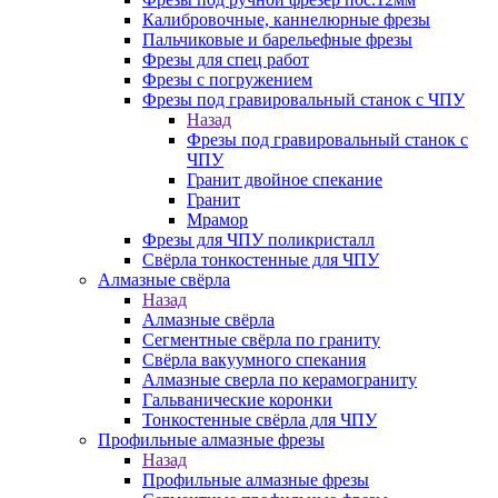
Калибровочные, каннелюрные фрезы
Пальчиковые и барельефные фрезы
Фрезы для спец работ
Фрезы с погружением
Фрезы под гравировальный станок с ЧПУ
Назад
Фрезы под гравировальный станок с
ЧПУ
Гранит двойное спекание
Гранит
Мрамор
Фрезы для ЧПУ поликристалл
Свёрла тонкостенные для ЧПУ
Алмазные свёрла
Назад
Алмазные свёрла
Сегментные свёрла по граниту
Свёрла вакуумного спекания
Алмазные сверла по керамограниту
Гальванические коронки
Тонкостенные свёрла для ЧПУ
Профильные алмазные фрезы
Назад
Профильные алмазные фрезы