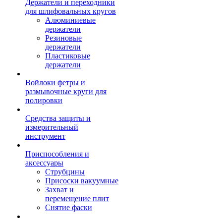
Держатели и переходники
для шлифовальных кругов
Алюминиевые
держатели
Резиновые
держатели
Пластиковые
держатели
Войлоки фетры и
размывочные круги для
полировки
Средства защиты и
измерительный
инструмент
Приспособления и
аксессуары
Струбцины
Присоски вакуумные
Захват и
перемещение плит
Снятие фаски