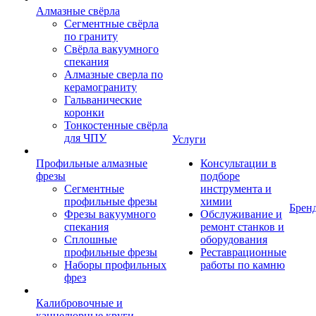
Алмазные свёрла
Сегментные свёрла
по граниту
Свёрла вакуумного
спекания
Алмазные сверла по
керамограниту
Гальванические
коронки
Тонкостенные свёрла
для ЧПУ
Услуги
Профильные алмазные
Консультации в
фрезы
подборе
Сегментные
инструмента и
профильные фрезы
химии
Брен
Фрезы вакуумного
Обслуживание и
спекания
ремонт станков и
Сплошные
оборудования
профильные фрезы
Реставрационные
Наборы профильных
работы по камню
фрез
Калибровочные и
каннелюрные круги