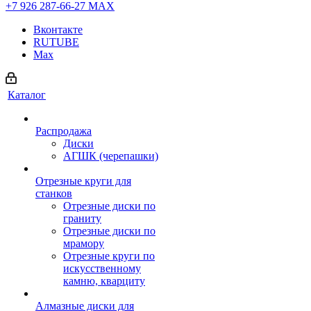
+7 926 287-66-27
МАХ
Вконтакте
RUTUBE
Max
Каталог
Распродажа
Диски
АГШК (черепашки)
Отрезные круги для
станков
Отрезные диски по
граниту
Отрезные диски по
мрамору
Отрезные круги по
искусственному
камню, кварциту
Алмазные диски для