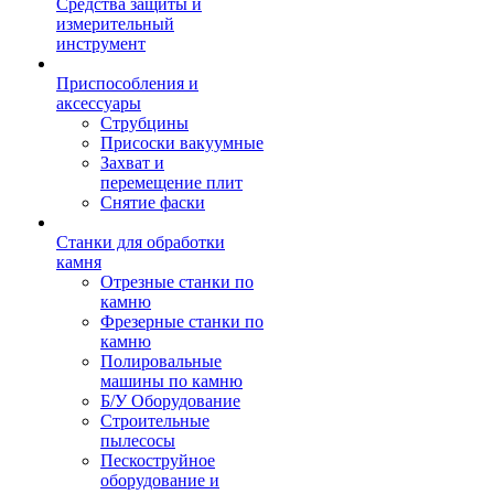
Средства защиты и
измерительный
инструмент
Приспособления и
аксессуары
Струбцины
Присоски вакуумные
Захват и
перемещение плит
Снятие фаски
Станки для обработки
камня
Отрезные станки по
камню
Фрезерные станки по
камню
Полировальные
машины по камню
Б/У Оборудование
Строительные
пылесосы
Пескоструйное
оборудование и