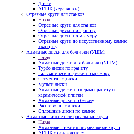
Диски
АГШК (черепашки)
Отрезные круги для станков
Назад
Отрезные круги для станков
Отрезные диски по граниту
Отрезные диски по мрамору
Отрезные круги по искусственному камню,
кварциту
Алмазные диски для болгарки (УШМ)
Назад
Алмазные диски для болгарки (УШМ)
Турбо диски по граниту
Гальванические диски по мрамору
Сегментные диски
Мульти диски
Алмазные диски по керамограниту и
керамической плитки
Алмазные диски по бетону
Расшивочные диски
Сплошные диски по камню
Алмазные гибкие шлифовальные круги
Назад
Алмазные гибкие шлифовальные круги
АГШК с охлаждением