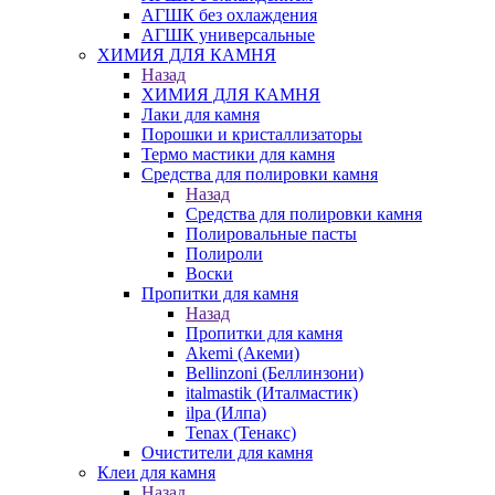
АГШК без охлаждения
АГШК универсальные
ХИМИЯ ДЛЯ КАМНЯ
Назад
ХИМИЯ ДЛЯ КАМНЯ
Лаки для камня
Порошки и кристаллизаторы
Термо мастики для камня
Средства для полировки камня
Назад
Средства для полировки камня
Полировальные пасты
Полироли
Воски
Пропитки для камня
Назад
Пропитки для камня
Akemi (Акеми)
Bellinzoni (Беллинзони)
italmastik (Италмастик)
ilpa (Илпа)
Tenax (Тенакс)
Очистители для камня
Клеи для камня
Назад