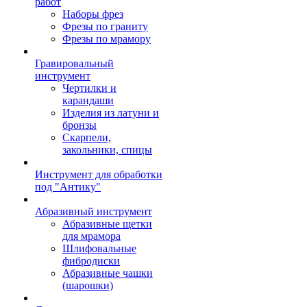
работ
Наборы фрез
Фрезы по граниту
Фрезы по мрамору
Гравировальный
инструмент
Чертилки и
карандаши
Изделия из латуни и
бронзы
Скарпели,
закольники, спицы
Инструмент для обработки
под "Антику"
Абразивный инструмент
Абразивные щетки
для мрамора
Шлифовальные
фибродиски
Абразивные чашки
(шарошки)