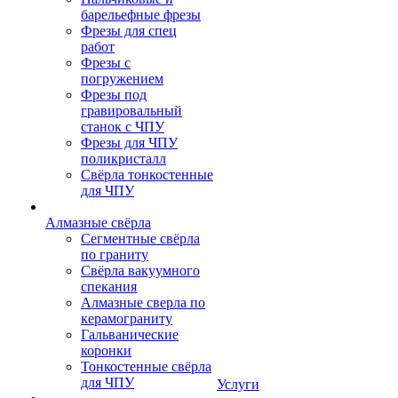
барельефные фрезы
Фрезы для спец
работ
Фрезы с
погружением
Фрезы под
гравировальный
станок с ЧПУ
Фрезы для ЧПУ
поликристалл
Свёрла тонкостенные
для ЧПУ
Алмазные свёрла
Сегментные свёрла
по граниту
Свёрла вакуумного
спекания
Алмазные сверла по
керамограниту
Гальванические
коронки
Тонкостенные свёрла
для ЧПУ
Услуги