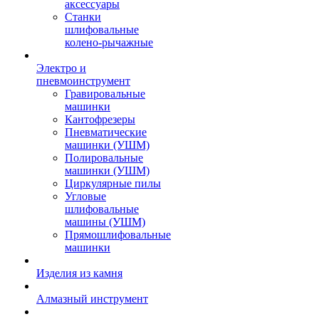
аксессуары
Станки
шлифовальные
колено-рычажные
Электро и
пневмоинструмент
Гравировальные
машинки
Кантофрезеры
Пневматические
машинки (УШМ)
Полировальные
машинки (УШМ)
Циркулярные пилы
Угловые
шлифовальные
машины (УШМ)
Прямошлифовальные
машинки
Изделия из камня
Алмазный инструмент