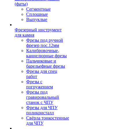
(фаты)
Сегментные
Сплошные
Выпуклые
Фрезерный инструмент
для камня
Фрезы под ручной
фрезер пос.12мм
Калибровочные,
каннелюрные фрезы
Пальчиковые и
барельефные фрезы
Фрезы для спец
работ
Фрезы с
погружением
Фрезы под
гравировальный
станок с ЧПУ
Фрезы для ЧПУ
поликристалл
Свёрла тонкостенные
для ЧПУ