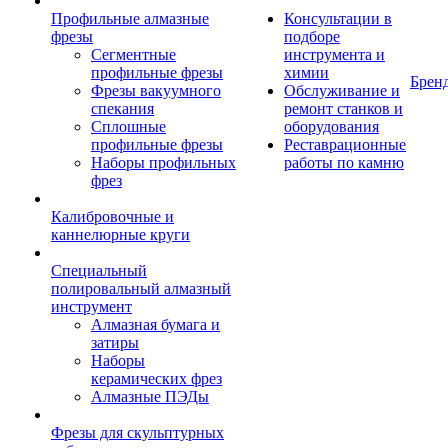
Профильные алмазные
Консультации в
фрезы
подборе
Сегментные
инструмента и
профильные фрезы
химии
Брен
Фрезы вакуумного
Обслуживание и
спекания
ремонт станков и
Сплошные
оборудования
профильные фрезы
Реставрационные
Наборы профильных
работы по камню
фрез
Калибровочные и
каннелюрные круги
Специальный
полировальный алмазный
инструмент
Алмазная бумага и
затиры
Наборы
керамических фрез
Алмазные ПЭДы
Фрезы для скульптурных