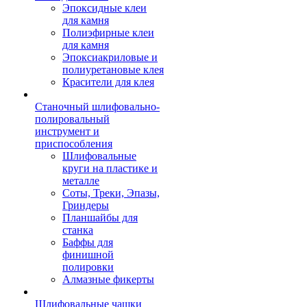
Эпоксидные клеи
для камня
Полиэфирные клеи
для камня
Эпоксиакриловые и
полиуретановые клея
Красители для клея
Станочный шлифовально-
полировальный
инструмент и
приспособления
Шлифовальные
круги на пластике и
металле
Соты, Треки, Эпазы,
Гриндеры
Планшайбы для
станка
Баффы для
финишной
полировки
Алмазные фикерты
Шлифовальные чашки