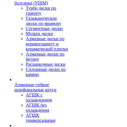
болгарки (УШМ)
Турбо диски по
граниту
Гальванические
диски по мрамору
Сегментные диски
Мульти диски
Алмазные диски по
керамограниту и
керамической плитки
Алмазные диски по
бетону
Расшивочные диски
Сплошные диски по
камню
Алмазные гибкие
шлифовальные круги
АГШК с
охлаждением
АГШК без
охлаждения
АГШК
универсальные