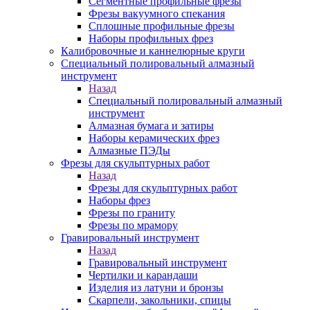
Сегментные профильные фрезы
Фрезы вакуумного спекания
Сплошные профильные фрезы
Наборы профильных фрез
Калибровочные и каннелюрные круги
Специальный полировальный алмазный
инструмент
Назад
Специальный полировальный алмазный
инструмент
Алмазная бумага и затиры
Наборы керамических фрез
Алмазные ПЭДы
Фрезы для скульптурных работ
Назад
Фрезы для скульптурных работ
Наборы фрез
Фрезы по граниту
Фрезы по мрамору
Гравировальный инструмент
Назад
Гравировальный инструмент
Чертилки и карандаши
Изделия из латуни и бронзы
Скарпели, закольники, спицы