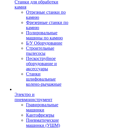
Станки для обработки
камня
Отрезные станки по
камню
Фрезерные станки по
камню
Полировальные
машины по камню
Б/У Оборудование
Строительные
пылесосы
Пескоструйное
оборудование и
аксессуары
Станки
шлифовальные
колено-рычажные
Электро и
пневмоинструмент
Гравировальные
машинки
Кантофрезеры
Пневматические
машинки (УШМ)