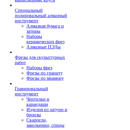
Специальный
полировальный алмазный
инструмент
Алмазная бумага и
затиры
Наборы
керамических фрез
Алмазные ПЭДы
Фрезы для скульптурных
работ
Наборы фрез
Фрезы по граниту
Фрезы по мрамору
Гравировальный
инструмент
Чертилки и
карандаши
Изделия из латуни и
бронзы
Скарпели,
закольники, спицы