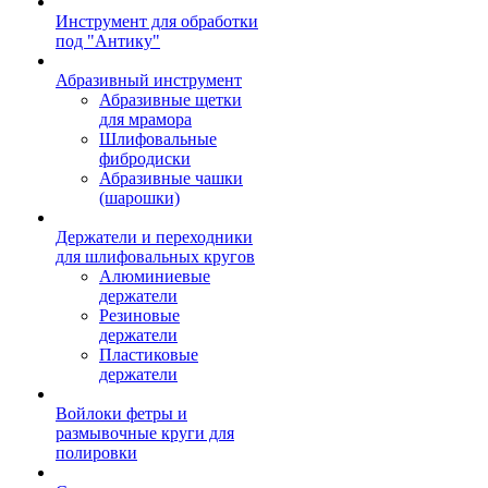
Инструмент для обработки
под "Антику"
Абразивный инструмент
Абразивные щетки
для мрамора
Шлифовальные
фибродиски
Абразивные чашки
(шарошки)
Держатели и переходники
для шлифовальных кругов
Алюминиевые
держатели
Резиновые
держатели
Пластиковые
держатели
Войлоки фетры и
размывочные круги для
полировки