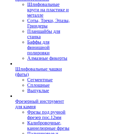
Шлифовальные
круги на пластике и
металле
Соты, Треки, Эпазы,
Гриндеры
Планшайбы для
станка
Баффы для
финишной
полировки
Алмазные фикерты
Шлифовальные чашки
(фаты)
Сегментные
Сплошные
Выпуклые
Фрезерный инструмент
для камня
Фрезы под ручной
фрезер пос.12мм
Калибровочные,
каннелюрные фрезы
Пальчиковые и