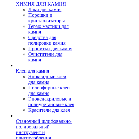
ХИМИЯ ДЛЯ КАМНЯ
Лаки для камня
Порошки и
кристаллизаторы
Термо мастики для
камня
Средства для
полировки камня
Пропитки для камня
Очистители для
камня
Клеи для камня
Эпоксидные клеи
для камня
Полиэфирные клеи
для камня
Эпоксиакриловые и
полиуретановые клея
Красители для клея
Станочный шлифовально-
полировальный
инструмент и
приспособления