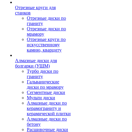
Отрезные круги для
станков
Отрезные диски по
граниту
Отрезные диски по
мрамору
Отрезные круги по
искусственному
камню, кварциту
Алмазные диски для
болгарки (УШМ)
Турбо диски по
граниту
Гальванические
диски по мрамору
Сегментные диски
Мульти диски
Алмазные диски по
керамограниту и
керамической плитки
Алмазные диски по
бетону
Расшивочные диски