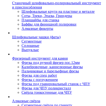
Станочный шлифовально-полировальный инструмент
и приспособления
Шлифовальные круги на пластике и металле
Соты, Треки, Эпазы, Гриндеры
Планшайбы для станка
Баффы для финишной полировки
Алмазные фикерты
Шлифовальные чашки (фаты)
Сегментные
Сплошные
Выпуклые
Фрезерный инструмент для камня
Фрезы под ручной фрезер пос.12мм
Калибровочные, каннелюрные фрезы
Пальчиковые и барельефные фрезы
Фрезы для спец работ
Фрезы с погружением
Фрезы под гравировальный станок с ЧПУ
Фрезы для ЧПУ поликристалл
Свёрла тонкостенные для ЧПУ
Алмазные свёрла
Сегментные свёрла по граниту