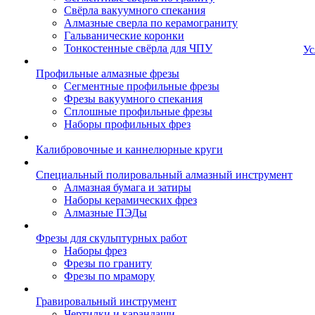
Свёрла вакуумного спекания
Алмазные сверла по керамограниту
Гальванические коронки
Тонкостенные свёрла для ЧПУ
Ус
Профильные алмазные фрезы
Сегментные профильные фрезы
Фрезы вакуумного спекания
Сплошные профильные фрезы
Наборы профильных фрез
Калибровочные и каннелюрные круги
Специальный полировальный алмазный инструмент
Алмазная бумага и затиры
Наборы керамических фрез
Алмазные ПЭДы
Фрезы для скульптурных работ
Наборы фрез
Фрезы по граниту
Фрезы по мрамору
Гравировальный инструмент
Чертилки и карандаши