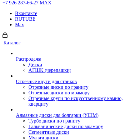
+7 926 287-66-27
МАХ
Вконтакте
RUTUBE
Max
Каталог
Распродажа
Диски
АГШК (черепашки)
Отрезные круги для станков
Отрезные диски по граниту
Отрезные диски по мрамору
Отрезные круги по искусственному камню,
кварциту
Алмазные диски для болгарки (УШМ)
Турбо диски по граниту
Гальванические диски по мрамору
Сегментные диски
Мульти диски