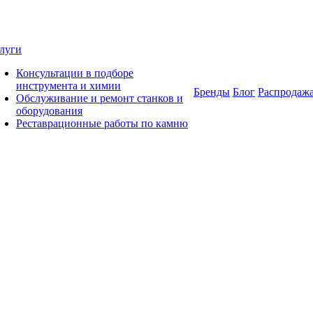
луги
Консультации в подборе
инструмента и химии
Бренды
Блог
Распродаж
Обслуживание и ремонт станков и
оборудования
Реставрационные работы по камню