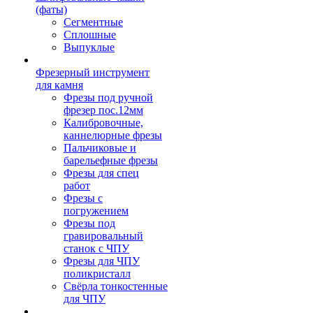
(фаты)
Сегментные
Сплошные
Выпуклые
Фрезерный инструмент
для камня
Фрезы под ручной
фрезер пос.12мм
Калибровочные,
каннелюрные фрезы
Пальчиковые и
барельефные фрезы
Фрезы для спец
работ
Фрезы с
погружением
Фрезы под
гравировальный
станок с ЧПУ
Фрезы для ЧПУ
поликристалл
Свёрла тонкостенные
для ЧПУ