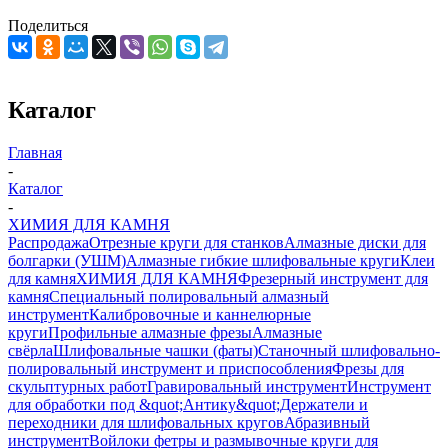
Поделиться
Каталог
Главная
-
Каталог
-
ХИМИЯ ДЛЯ КАМНЯ
Распродажа
Отрезные круги для станков
Алмазные диски для
болгарки (УШМ)
Алмазные гибкие шлифовальные круги
Клеи
для камня
ХИМИЯ ДЛЯ КАМНЯ
Фрезерный инструмент для
камня
Специальный полировальный алмазный
инструмент
Калибровочные и каннелюрные
круги
Профильные алмазные фрезы
Алмазные
свёрла
Шлифовальные чашки (фаты)
Станочный шлифовально-
полировальный инструмент и приспособления
Фрезы для
скульптурных работ
Гравировальный инструмент
Инструмент
для обработки под &quot;Антику&quot;
Держатели и
переходники для шлифовальных кругов
Абразивный
инструмент
Войлоки фетры и размывочные круги для