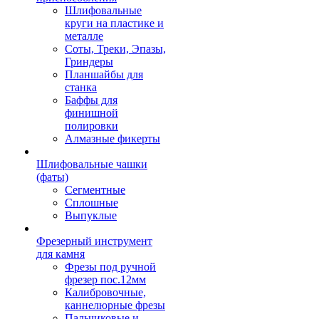
Шлифовальные
круги на пластике и
металле
Соты, Треки, Эпазы,
Гриндеры
Планшайбы для
станка
Баффы для
финишной
полировки
Алмазные фикерты
Шлифовальные чашки
(фаты)
Сегментные
Сплошные
Выпуклые
Фрезерный инструмент
для камня
Фрезы под ручной
фрезер пос.12мм
Калибровочные,
каннелюрные фрезы
Пальчиковые и