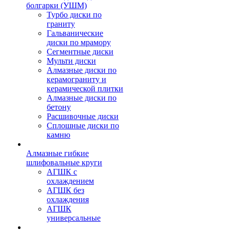
болгарки (УШМ)
Турбо диски по
граниту
Гальванические
диски по мрамору
Сегментные диски
Мульти диски
Алмазные диски по
керамограниту и
керамической плитки
Алмазные диски по
бетону
Расшивочные диски
Сплошные диски по
камню
Алмазные гибкие
шлифовальные круги
АГШК с
охлаждением
АГШК без
охлаждения
АГШК
универсальные