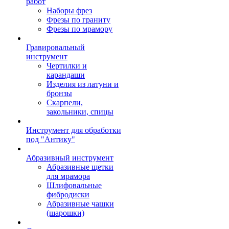
работ
Наборы фрез
Фрезы по граниту
Фрезы по мрамору
Гравировальный
инструмент
Чертилки и
карандаши
Изделия из латуни и
бронзы
Скарпели,
закольники, спицы
Инструмент для обработки
под "Антику"
Абразивный инструмент
Абразивные щетки
для мрамора
Шлифовальные
фибродиски
Абразивные чашки
(шарошки)