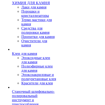
ХИМИЯ ДЛЯ КАМНЯ
Лаки для камня
Порошки и
кристаллизаторы
Термо мастики для
камня
Средства для
полировки камня
Пропитки для камня
Очистители для
камня
Клеи для камня
Эпоксидные клеи
для камня
Полиэфирные клеи
для камня
Эпоксиакриловые и
полиуретановые клея
Красители для клея
Станочный шлифовально-
полировальный
инструмент и
приспособления