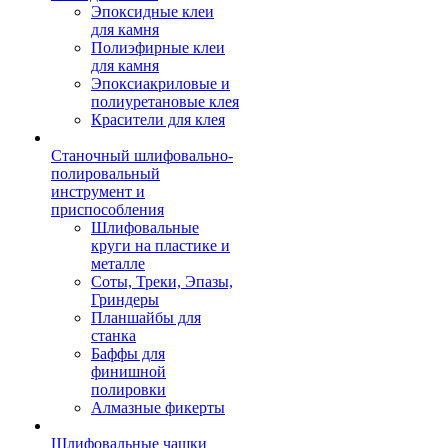
Эпоксидные клеи
для камня
Полиэфирные клеи
для камня
Эпоксиакриловые и
полиуретановые клея
Красители для клея
Станочный шлифовально-
полировальный
инструмент и
приспособления
Шлифовальные
круги на пластике и
металле
Соты, Треки, Эпазы,
Гриндеры
Планшайбы для
станка
Баффы для
финишной
полировки
Алмазные фикерты
Шлифовальные чашки