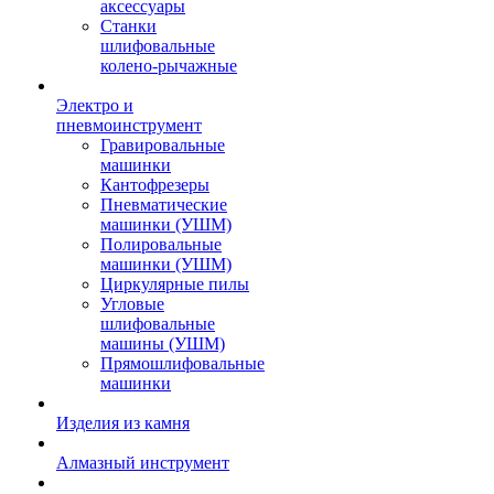
аксессуары
Станки
шлифовальные
колено-рычажные
Электро и
пневмоинструмент
Гравировальные
машинки
Кантофрезеры
Пневматические
машинки (УШМ)
Полировальные
машинки (УШМ)
Циркулярные пилы
Угловые
шлифовальные
машины (УШМ)
Прямошлифовальные
машинки
Изделия из камня
Алмазный инструмент