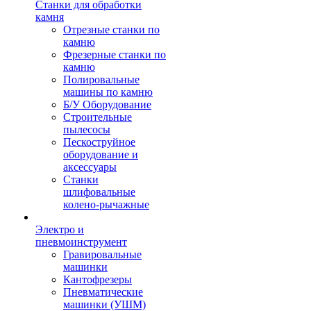
Станки для обработки
камня
Отрезные станки по
камню
Фрезерные станки по
камню
Полировальные
машины по камню
Б/У Оборудование
Строительные
пылесосы
Пескоструйное
оборудование и
аксессуары
Станки
шлифовальные
колено-рычажные
Электро и
пневмоинструмент
Гравировальные
машинки
Кантофрезеры
Пневматические
машинки (УШМ)