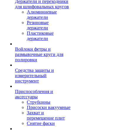
Держатели и переходники
для шлифовальных кругов
Алюминиевые
держатели
Резиновые
держатели
Пластиковые
держатели
Войлоки фетры и
размывочные круги для
полировки
Средства защиты и
измерительный
инструмент
Приспособления и
аксессуары
Струбцины
Присоски вакуумные
Захват и
перемещение плит
Снятие фаски