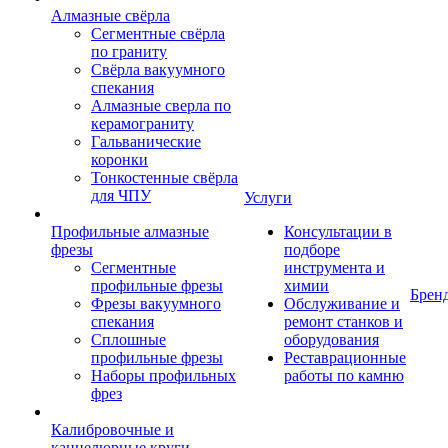
Алмазные свёрла
Сегментные свёрла
по граниту
Свёрла вакуумного
спекания
Алмазные сверла по
керамограниту
Гальванические
коронки
Тонкостенные свёрла
для ЧПУ
Услуги
Профильные алмазные
Консультации в
фрезы
подборе
Сегментные
инструмента и
профильные фрезы
химии
Брен
Фрезы вакуумного
Обслуживание и
спекания
ремонт станков и
Сплошные
оборудования
профильные фрезы
Реставрационные
Наборы профильных
работы по камню
фрез
Калибровочные и
каннелюрные круги