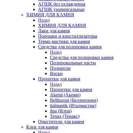
АГШК без охлаждения
АГШК универсальные
ХИМИЯ ДЛЯ КАМНЯ
Назад
ХИМИЯ ДЛЯ КАМНЯ
Лаки для камня
Порошки и кристаллизаторы
Термо мастики для камня
Средства для полировки камня
Назад
Средства для полировки камня
Полировальные пасты
Полироли
Воски
Пропитки для камня
Назад
Пропитки для камня
Akemi (Акеми)
Bellinzoni (Беллинзони)
italmastik (Италмастик)
ilpa (Илпа)
Tenax (Тенакс)
Очистители для камня
Клеи для камня
Назад