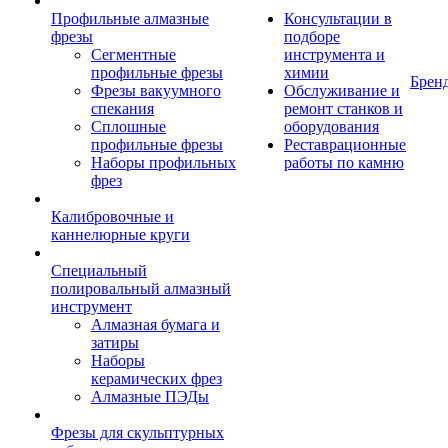
Профильные алмазные
Консультации в
фрезы
подборе
Сегментные
инструмента и
профильные фрезы
химии
Брен
Фрезы вакуумного
Обслуживание и
спекания
ремонт станков и
Сплошные
оборудования
профильные фрезы
Реставрационные
Наборы профильных
работы по камню
фрез
Калибровочные и
каннелюрные круги
Специальный
полировальный алмазный
инструмент
Алмазная бумага и
затиры
Наборы
керамических фрез
Алмазные ПЭДы
Фрезы для скульптурных