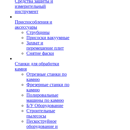
Средства защиты и
измерительный
инструмент
Приспособления и
аксессуары
Струбцины
Присоски вакуумные
Захват и
перемещение плит
Снятие фаски
Станки для обработки
камня
Отрезные станки по
камню
Фрезерные станки по
камню
Полировальные
машины по камню
Б/У Оборудование
Строительные
пылесосы
Пескоструйное
оборудование и