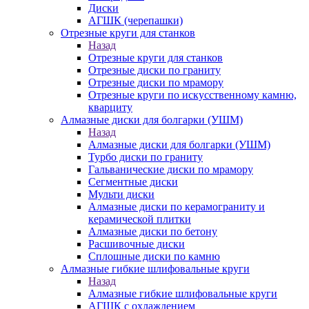
Диски
АГШК (черепашки)
Отрезные круги для станков
Назад
Отрезные круги для станков
Отрезные диски по граниту
Отрезные диски по мрамору
Отрезные круги по искусственному камню,
кварциту
Алмазные диски для болгарки (УШМ)
Назад
Алмазные диски для болгарки (УШМ)
Турбо диски по граниту
Гальванические диски по мрамору
Сегментные диски
Мульти диски
Алмазные диски по керамограниту и
керамической плитки
Алмазные диски по бетону
Расшивочные диски
Сплошные диски по камню
Алмазные гибкие шлифовальные круги
Назад
Алмазные гибкие шлифовальные круги
АГШК с охлаждением