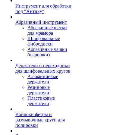
Инструмент для обработки
под "Антику"
Абразивный инструмент
Абразивные щетки
для мрамора
Шлифовальные
фибродиски
Абразивные чашки
(шарошки)
Держатели и переходники
для шлифовальных кругов
Алюминиевые
держатели
Резиновые
держатели
Пластиковые
держатели
Войлоки фетры и
размывочные круги для
полировки