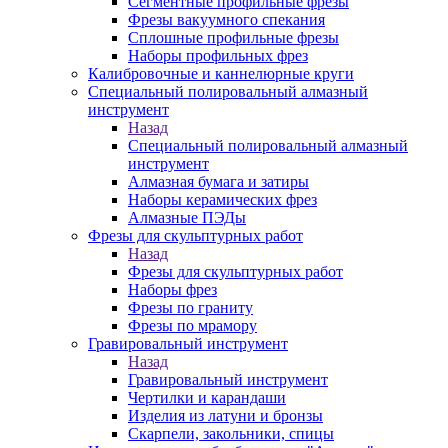
Сегментные профильные фрезы
Фрезы вакуумного спекания
Сплошные профильные фрезы
Наборы профильных фрез
Калибровочные и каннелюрные круги
Специальный полировальный алмазный
инструмент
Назад
Специальный полировальный алмазный
инструмент
Алмазная бумага и затиры
Наборы керамических фрез
Алмазные ПЭДы
Фрезы для скульптурных работ
Назад
Фрезы для скульптурных работ
Наборы фрез
Фрезы по граниту
Фрезы по мрамору
Гравировальный инструмент
Назад
Гравировальный инструмент
Чертилки и карандаши
Изделия из латуни и бронзы
Скарпели, закольники, спицы