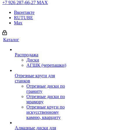
+7 926 287-66-27
МАХ
Вконтакте
RUTUBE
Max
Каталог
Распродажа
Диски
АГШК (черепашки)
Отрезные круги для
станков
Отрезные диски по
граниту
Отрезные диски по
мрамору
Отрезные круги по
искусственному
камню, кварциту
Алмазные диски для