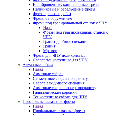
Калибровочные, каннелюрные фрезы
Пальчиковые и барельефные фрезы
Фрезы для спец работ
Фрезы с погружением
Фрезы под гравировальный станок с ЧПУ
Назад
Фрезы под гравировальный станок с
ЧПУ
Гранит двойное спекание
Гранит
Мрамор
Фрезы для ЧПУ поликристалл
Свёрла тонкостенные для ЧПУ
Алмазные свёрла
Назад
Алмазные свёрла
Сегментные свёрла по граниту
Свёрла вакуумного спекания
Алмазные сверла по керамограниту
Гальванические коронки
Тонкостенные свёрла для ЧПУ
Профильные алмазные фрезы
Назад
Профильные алмазные фрезы