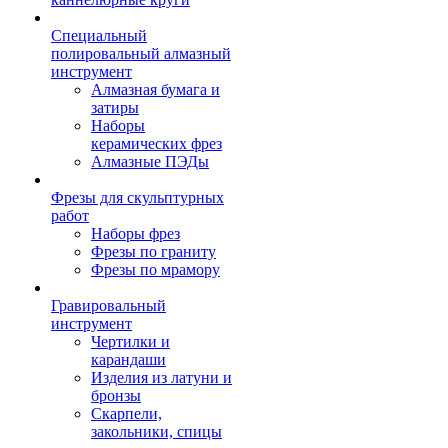
Специальный
полировальный алмазный
инструмент
Алмазная бумага и
затиры
Наборы
керамических фрез
Алмазные ПЭДы
Фрезы для скульптурных
работ
Наборы фрез
Фрезы по граниту
Фрезы по мрамору
Гравировальный
инструмент
Чертилки и
карандаши
Изделия из латуни и
бронзы
Скарпели,
закольники, спицы