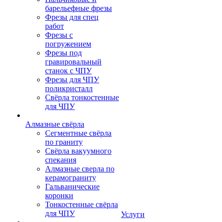
барельефные фрезы
Фрезы для спец
работ
Фрезы с
погружением
Фрезы под
гравировальный
станок с ЧПУ
Фрезы для ЧПУ
поликристалл
Свёрла тонкостенные
для ЧПУ
Алмазные свёрла
Сегментные свёрла
по граниту
Свёрла вакуумного
спекания
Алмазные сверла по
керамограниту
Гальванические
коронки
Тонкостенные свёрла
для ЧПУ
Услуги