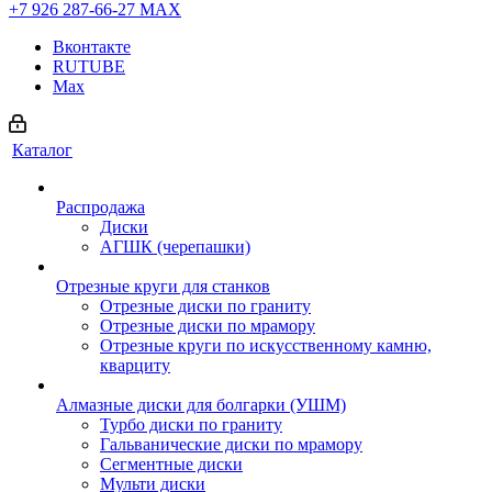
+7 926 287-66-27
МАХ
Вконтакте
RUTUBE
Max
Каталог
Распродажа
Диски
АГШК (черепашки)
Отрезные круги для станков
Отрезные диски по граниту
Отрезные диски по мрамору
Отрезные круги по искусственному камню,
кварциту
Алмазные диски для болгарки (УШМ)
Турбо диски по граниту
Гальванические диски по мрамору
Сегментные диски
Мульти диски