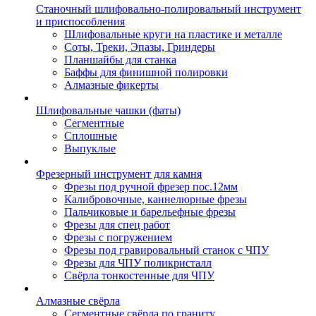
Станочный шлифовально-полировальный инструмент
и приспособления
Шлифовальные круги на пластике и металле
Соты, Треки, Эпазы, Гриндеры
Планшайбы для станка
Баффы для финишной полировки
Алмазные фикерты
Шлифовальные чашки (фаты)
Сегментные
Сплошные
Выпуклые
Фрезерный инструмент для камня
Фрезы под ручной фрезер пос.12мм
Калибровочные, каннелюрные фрезы
Пальчиковые и барельефные фрезы
Фрезы для спец работ
Фрезы с погружением
Фрезы под гравировальный станок с ЧПУ
Фрезы для ЧПУ поликристалл
Свёрла тонкостенные для ЧПУ
Алмазные свёрла
Сегментные свёрла по граниту