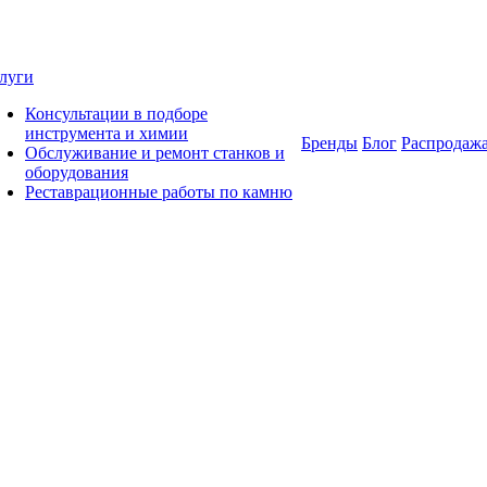
луги
Консультации в подборе
инструмента и химии
Бренды
Блог
Распродаж
Обслуживание и ремонт станков и
оборудования
Реставрационные работы по камню