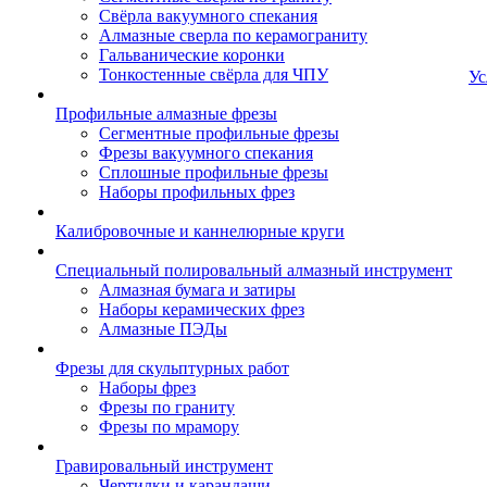
Свёрла вакуумного спекания
Алмазные сверла по керамограниту
Гальванические коронки
Тонкостенные свёрла для ЧПУ
Ус
Профильные алмазные фрезы
Сегментные профильные фрезы
Фрезы вакуумного спекания
Сплошные профильные фрезы
Наборы профильных фрез
Калибровочные и каннелюрные круги
Специальный полировальный алмазный инструмент
Алмазная бумага и затиры
Наборы керамических фрез
Алмазные ПЭДы
Фрезы для скульптурных работ
Наборы фрез
Фрезы по граниту
Фрезы по мрамору
Гравировальный инструмент
Чертилки и карандаши