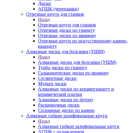
Диски
АГШК (черепашки)
Отрезные круги для станков
Назад
Отрезные круги для станков
Отрезные диски по граниту
Отрезные диски по мрамору
Отрезные круги по искусственному камню,
кварциту
Алмазные диски для болгарки (УШМ)
Назад
Алмазные диски для болгарки (УШМ)
Турбо диски по граниту
Гальванические диски по мрамору
Сегментные диски
Мульти диски
Алмазные диски по керамограниту и
керамической плитки
Алмазные диски по бетону
Расшивочные диски
Сплошные диски по камню
Алмазные гибкие шлифовальные круги
Назад
Алмазные гибкие шлифовальные круги
АГШК с охлаждением