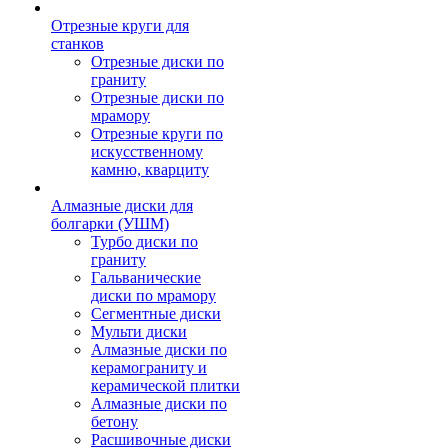
Отрезные круги для
станков
Отрезные диски по
граниту
Отрезные диски по
мрамору
Отрезные круги по
искусственному
камню, кварциту
Алмазные диски для
болгарки (УШМ)
Турбо диски по
граниту
Гальванические
диски по мрамору
Сегментные диски
Мульти диски
Алмазные диски по
керамограниту и
керамической плитки
Алмазные диски по
бетону
Расшивочные диски