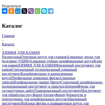
Поделиться
Каталог
Главная
-
Каталог
-
ХИМИЯ ДЛЯ КАМНЯ
Распродажа
Отрезные круги для станков
Алмазные диски для
болгарки (УШМ)
Алмазные гибкие шлифовальные круги
Клеи
для камня
ХИМИЯ ДЛЯ КАМНЯ
Фрезерный инструмент для
камня
Специальный полировальный алмазный
инструмент
Калибровочные и каннелюрные
круги
Профильные алмазные фрезы
Алмазные
свёрла
Шлифовальные чашки (фаты)
Станочный шлифовально-
полировальный инструмент и приспособления
Фрезы для
скульптурных работ
Гравировальный инструмент
Инструмент
для обработки под &quot;Антику&quot;
Держатели и
переходники для шлифовальных кругов
Абразивный
инструмент
Войлоки фетры и размывочные круги для