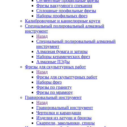
Сегментные профильные фрезы
Фрезы вакуумного спекания
Сплошные профильные фрезы
Наборы профильных фрез
Калибровочные и каннелюрные круги
Специальный полировальный алмазный
инструмент
Назад
Специальный полировальный алмазный
инструмент
Алмазная бумага и затиры
Наборы керамических фрез
Алмазные ПЭДы
Фрезы для скульптурных работ
Назад
Фрезы для скульптурных работ
Наборы фрез
Фрезы по граниту
Фрезы по мрамору
Гравировальный инструмент
Назад
Гравировальный инструмент
Чертилки и карандаши
Изделия из латуни и бронзы
Скарпели, закольники, спицы