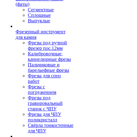
(фаты)
Сегментные
Сплошные
Выпуклые
Фрезерный инструмент
для камня
Фрезы под ручной
фрезер пос.12мм
Калибровочные,
каннелюрные фрезы
Пальчиковые и
барельефные фрезы
Фрезы для спец
работ
Фрезы с
погружением
Фрезы под
гравировальный
станок с ЧПУ
Фрезы для ЧПУ
поликристалл
Свёрла тонкостенные
для ЧПУ