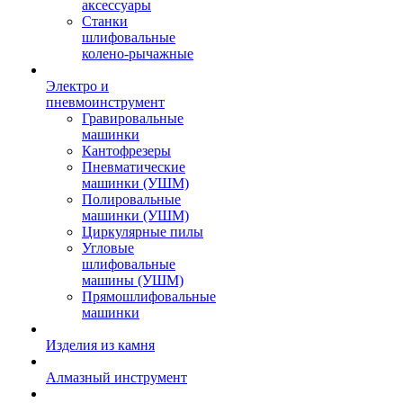
аксессуары
Станки
шлифовальные
колено-рычажные
Электро и
пневмоинструмент
Гравировальные
машинки
Кантофрезеры
Пневматические
машинки (УШМ)
Полировальные
машинки (УШМ)
Циркулярные пилы
Угловые
шлифовальные
машины (УШМ)
Прямошлифовальные
машинки
Изделия из камня
Алмазный инструмент