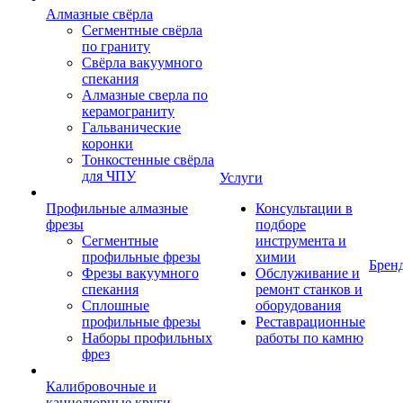
Алмазные свёрла
Сегментные свёрла
по граниту
Свёрла вакуумного
спекания
Алмазные сверла по
керамограниту
Гальванические
коронки
Тонкостенные свёрла
для ЧПУ
Услуги
Профильные алмазные
Консультации в
фрезы
подборе
Сегментные
инструмента и
профильные фрезы
химии
Брен
Фрезы вакуумного
Обслуживание и
спекания
ремонт станков и
Сплошные
оборудования
профильные фрезы
Реставрационные
Наборы профильных
работы по камню
фрез
Калибровочные и
каннелюрные круги