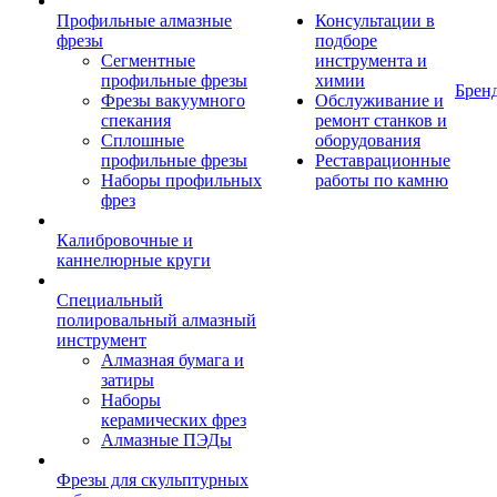
Профильные алмазные
Консультации в
фрезы
подборе
Сегментные
инструмента и
профильные фрезы
химии
Брен
Фрезы вакуумного
Обслуживание и
спекания
ремонт станков и
Сплошные
оборудования
профильные фрезы
Реставрационные
Наборы профильных
работы по камню
фрез
Калибровочные и
каннелюрные круги
Специальный
полировальный алмазный
инструмент
Алмазная бумага и
затиры
Наборы
керамических фрез
Алмазные ПЭДы
Фрезы для скульптурных