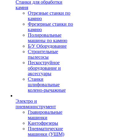
Станки для обработки
камня
Отрезные станки по
камню
Фрезерные станки по
камню
Полировальные
машины по камню
Б/У Оборудование
Строительные
пылесосы
Пескоструйное
оборудование и
аксессуары
Станки
шлифовальные
колено-рычажные
Электро и
пневмоинструмент
Гравировальные
машинки
Кантофрезеры
Пневматические
машинки (УШМ)