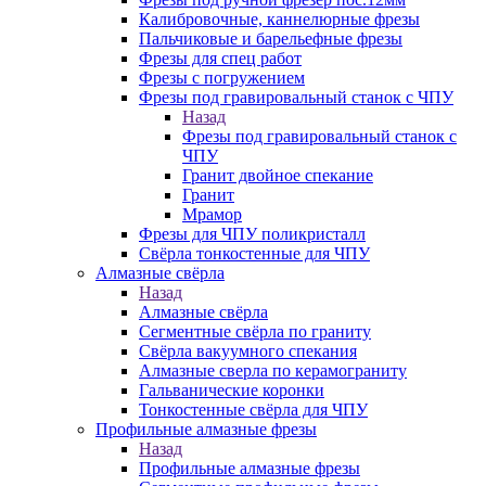
Калибровочные, каннелюрные фрезы
Пальчиковые и барельефные фрезы
Фрезы для спец работ
Фрезы с погружением
Фрезы под гравировальный станок с ЧПУ
Назад
Фрезы под гравировальный станок с
ЧПУ
Гранит двойное спекание
Гранит
Мрамор
Фрезы для ЧПУ поликристалл
Свёрла тонкостенные для ЧПУ
Алмазные свёрла
Назад
Алмазные свёрла
Сегментные свёрла по граниту
Свёрла вакуумного спекания
Алмазные сверла по керамограниту
Гальванические коронки
Тонкостенные свёрла для ЧПУ
Профильные алмазные фрезы
Назад
Профильные алмазные фрезы