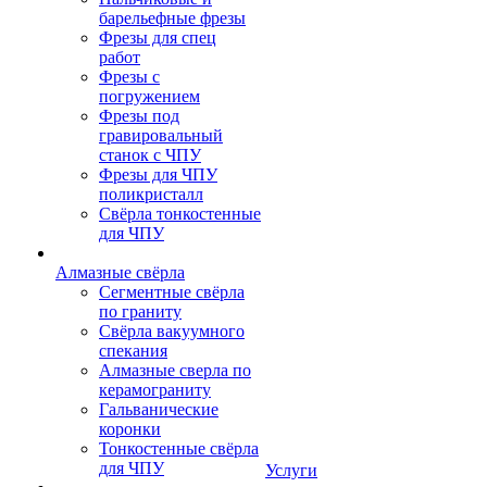
барельефные фрезы
Фрезы для спец
работ
Фрезы с
погружением
Фрезы под
гравировальный
станок с ЧПУ
Фрезы для ЧПУ
поликристалл
Свёрла тонкостенные
для ЧПУ
Алмазные свёрла
Сегментные свёрла
по граниту
Свёрла вакуумного
спекания
Алмазные сверла по
керамограниту
Гальванические
коронки
Тонкостенные свёрла
для ЧПУ
Услуги