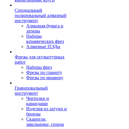
Специальный
полировальный алмазный
инструмент
Алмазная бумага и
затиры
Наборы
керамических фрез
Алмазные ПЭДы
Фрезы для скульптурных
работ
Наборы фрез
Фрезы по граниту
Фрезы по мрамору
Гравировальный
инструмент
Чертилки и
карандаши
Изделия из латуни и
бронзы
Скарпели,
закольники, спицы