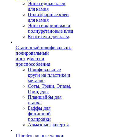
Эпоксидные клеи
для камня
Полиэфирные клеи
для камня
Эпоксиакриловые и
полиуретановые клея
Красители для клея
Станочный шлифовально-
полировальный
инструмент и
приспособления
Шлифовальные
круги на пластике и
металле
Соты, Треки, Эпазы,
Гриндеры
Планшайбы для
станка
Баффы для
финишной
полировки
Алмазные фикерты
Шлифовальные чашки