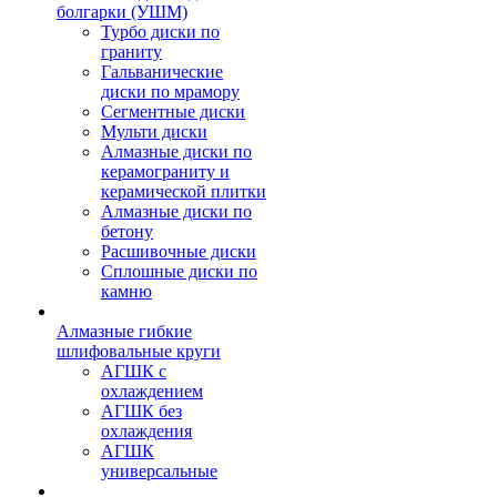
болгарки (УШМ)
Турбо диски по
граниту
Гальванические
диски по мрамору
Сегментные диски
Мульти диски
Алмазные диски по
керамограниту и
керамической плитки
Алмазные диски по
бетону
Расшивочные диски
Сплошные диски по
камню
Алмазные гибкие
шлифовальные круги
АГШК с
охлаждением
АГШК без
охлаждения
АГШК
универсальные