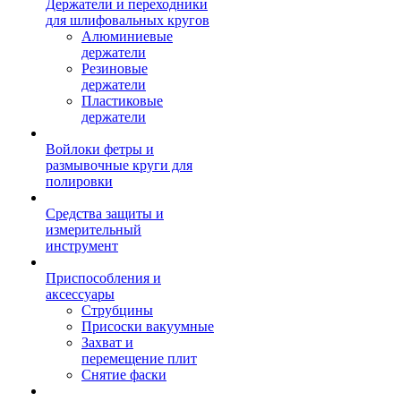
Держатели и переходники
для шлифовальных кругов
Алюминиевые
держатели
Резиновые
держатели
Пластиковые
держатели
Войлоки фетры и
размывочные круги для
полировки
Средства защиты и
измерительный
инструмент
Приспособления и
аксессуары
Струбцины
Присоски вакуумные
Захват и
перемещение плит
Снятие фаски