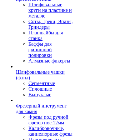
Шлифовальные
круги на пластике и
металле
Соты, Треки, Эпазы,
Гриндеры
Планшайбы для
станка
Баффы для
финишной
полировки
Алмазные фикерты
Шлифовальные чашки
(фаты)
Сегментные
Сплошные
Выпуклые
Фрезерный инструмент
для камня
Фрезы под ручной
фрезер пос.12мм
Калибровочные,
каннелюрные фрезы
Пальчиковые и