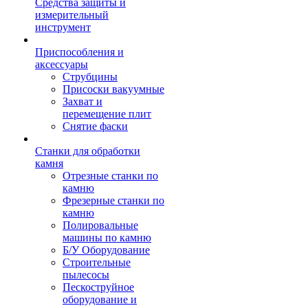
Средства защиты и
измерительный
инструмент
Приспособления и
аксессуары
Струбцины
Присоски вакуумные
Захват и
перемещение плит
Снятие фаски
Станки для обработки
камня
Отрезные станки по
камню
Фрезерные станки по
камню
Полировальные
машины по камню
Б/У Оборудование
Строительные
пылесосы
Пескоструйное
оборудование и