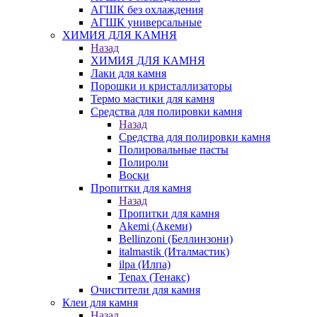
АГШК без охлаждения
АГШК универсальные
ХИМИЯ ДЛЯ КАМНЯ
Назад
ХИМИЯ ДЛЯ КАМНЯ
Лаки для камня
Порошки и кристаллизаторы
Термо мастики для камня
Средства для полировки камня
Назад
Средства для полировки камня
Полировальные пасты
Полироли
Воски
Пропитки для камня
Назад
Пропитки для камня
Akemi (Акеми)
Bellinzoni (Беллинзони)
italmastik (Италмастик)
ilpa (Илпа)
Tenax (Тенакс)
Очистители для камня
Клеи для камня
Назад