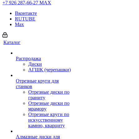
+7 926 287-66-27
МАХ
Вконтакте
RUTUBE
Max
Каталог
Распродажа
Диски
АГШК (черепашки)
Отрезные круги для
станков
Отрезные диски по
граниту
Отрезные диски по
мрамору
Отрезные круги по
искусственному
камню, кварциту
Алмазные диски для