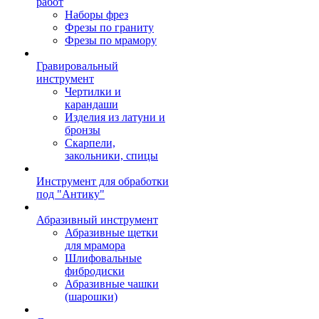
работ
Наборы фрез
Фрезы по граниту
Фрезы по мрамору
Гравировальный
инструмент
Чертилки и
карандаши
Изделия из латуни и
бронзы
Скарпели,
закольники, спицы
Инструмент для обработки
под "Антику"
Абразивный инструмент
Абразивные щетки
для мрамора
Шлифовальные
фибродиски
Абразивные чашки
(шарошки)