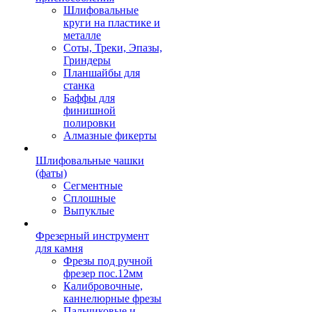
Шлифовальные
круги на пластике и
металле
Соты, Треки, Эпазы,
Гриндеры
Планшайбы для
станка
Баффы для
финишной
полировки
Алмазные фикерты
Шлифовальные чашки
(фаты)
Сегментные
Сплошные
Выпуклые
Фрезерный инструмент
для камня
Фрезы под ручной
фрезер пос.12мм
Калибровочные,
каннелюрные фрезы
Пальчиковые и