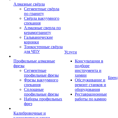
Алмазные свёрла
Сегментные свёрла
по граниту
Свёрла вакуумного
спекания
Алмазные сверла по
керамограниту
Гальванические
коронки
Тонкостенные свёрла
для ЧПУ
Услуги
Профильные алмазные
Консультации в
фрезы
подборе
Сегментные
инструмента и
профильные фрезы
химии
Брен
Фрезы вакуумного
Обслуживание и
спекания
ремонт станков и
Сплошные
оборудования
профильные фрезы
Реставрационные
Наборы профильных
работы по камню
фрез
Калибровочные и
каннелюрные круги