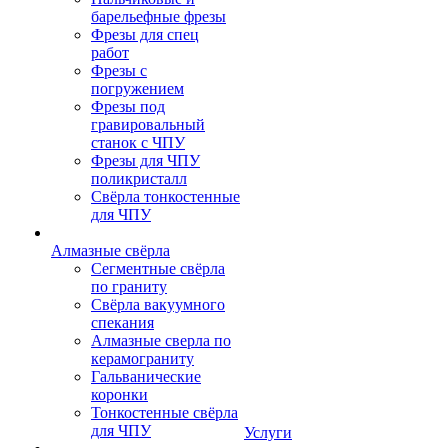
барельефные фрезы
Фрезы для спец
работ
Фрезы с
погружением
Фрезы под
гравировальный
станок с ЧПУ
Фрезы для ЧПУ
поликристалл
Свёрла тонкостенные
для ЧПУ
Алмазные свёрла
Сегментные свёрла
по граниту
Свёрла вакуумного
спекания
Алмазные сверла по
керамограниту
Гальванические
коронки
Тонкостенные свёрла
для ЧПУ
Услуги