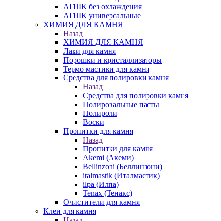
АГШК без охлаждения
АГШК универсальные
ХИМИЯ ДЛЯ КАМНЯ
Назад
ХИМИЯ ДЛЯ КАМНЯ
Лаки для камня
Порошки и кристаллизаторы
Термо мастики для камня
Средства для полировки камня
Назад
Средства для полировки камня
Полировальные пасты
Полироли
Воски
Пропитки для камня
Назад
Пропитки для камня
Akemi (Акеми)
Bellinzoni (Беллинзони)
italmastik (Италмастик)
ilpa (Илпа)
Tenax (Тенакс)
Очистители для камня
Клеи для камня
Назад