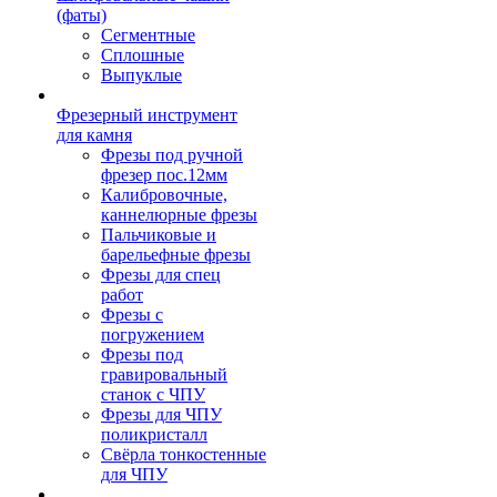
(фаты)
Сегментные
Сплошные
Выпуклые
Фрезерный инструмент
для камня
Фрезы под ручной
фрезер пос.12мм
Калибровочные,
каннелюрные фрезы
Пальчиковые и
барельефные фрезы
Фрезы для спец
работ
Фрезы с
погружением
Фрезы под
гравировальный
станок с ЧПУ
Фрезы для ЧПУ
поликристалл
Свёрла тонкостенные
для ЧПУ