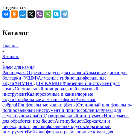
Поделиться
Каталог
Главная
-
Каталог
-
Клеи для камня
Распродажа
Отрезные круги для станков
Алмазные диски для
болгарки (УШМ)
Алмазные гибкие шлифовальные
круги
ХИМИЯ ДЛЯ КАМНЯ
Фрезерный инструмент для
камня
Специальный полировальный алмазный
инструмент
Калибровочные и каннелюрные
круги
Профильные алмазные фрезы
Алмазные
свёрла
Шлифовальные чашки (фаты)
Станочный шлифовально-
полировальный инструмент и приспособления
Фрезы для
скульптурных работ
Гравировальный инструмент
Инструмент
для обработки под &quot;Антику&quot;
Держатели и
переходники для шлифовальных кругов
Абразивный
инструмент
Войлоки фетры и размывочные круги для