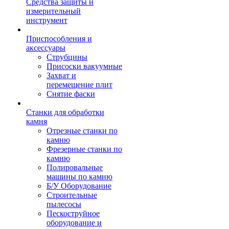
Средства защиты и
измерительный
инструмент
Приспособления и
аксессуары
Струбцины
Присоски вакуумные
Захват и
перемещение плит
Снятие фаски
Станки для обработки
камня
Отрезные станки по
камню
Фрезерные станки по
камню
Полировальные
машины по камню
Б/У Оборудование
Строительные
пылесосы
Пескоструйное
оборудование и