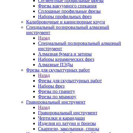
Сегментные профильные фрезы
Фрезы вакуумного спекания
Сплошные профильные фрезы
Наборы профильных фрез
Калибровочные и каннелюрные круги
Специальный полировальный алмазный
инструмент
Назад
Специальный полировальный алмазный
инструмент
Алмазная бумага и затиры
Наборы керамических фрез
Алмазные ПЭДы
Фрезы для скульптурных работ
Назад
Фрезы для скульптурных работ
Наборы фрез
Фрезы по граниту
Фрезы по мрамору
Гравировальный инструмент
Назад
Гравировальный инструмент
Чертилки и карандаши
Изделия из латуни и бронзы
Скарпели, закольники, спицы