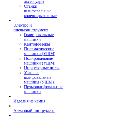
аксессуары
Станки
шлифовальные
колено-рычажные
Электро и
пневмоинструмент
Гравировальные
машинки
Кантофрезеры
Пневматические
машинки (УШМ)
Полировальные
машинки (УШМ)
Циркулярные пилы
Угловые
шлифовальные
машины (УШМ)
Прямошлифовальные
машинки
Изделия из камня
Алмазный инструмент