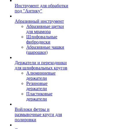
Инструмент для обработки
под "Антику"
Абразивный инструмент
Абразивные щетки
для мрамора
Шлифовальные
фибродиски
Абразивные чашки
(шарошки)
Держатели и переходники
для шлифовальных кругов
Алюминиевые
держатели
Резиновые
держатели
Пластиковые
держатели
Войлоки фетры и
размывочные круги для
полировки