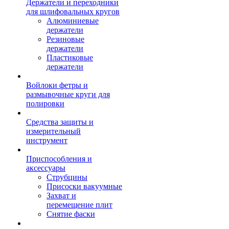
Держатели и переходники
для шлифовальных кругов
Алюминиевые
держатели
Резиновые
держатели
Пластиковые
держатели
Войлоки фетры и
размывочные круги для
полировки
Средства защиты и
измерительный
инструмент
Приспособления и
аксессуары
Струбцины
Присоски вакуумные
Захват и
перемещение плит
Снятие фаски