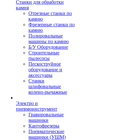
Станки для обработки
камня
Отрезные станки по
камню
Фрезерные станки по
камню
Полировальные
машины по камню
Б/У Оборудование
Строительные
пылесосы
Пескоструйное
оборудование и
аксессуары
Станки
шлифовальные
колено-рычажные
Электро и
пневмоинструмент
Гравировальные
машинки
Кантофрезеры
Пневматические
машинки (УШМ)