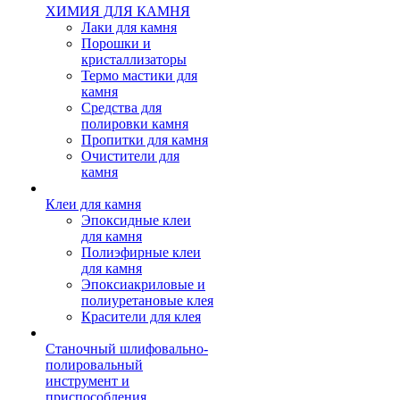
ХИМИЯ ДЛЯ КАМНЯ
Лаки для камня
Порошки и
кристаллизаторы
Термо мастики для
камня
Средства для
полировки камня
Пропитки для камня
Очистители для
камня
Клеи для камня
Эпоксидные клеи
для камня
Полиэфирные клеи
для камня
Эпоксиакриловые и
полиуретановые клея
Красители для клея
Станочный шлифовально-
полировальный
инструмент и
приспособления