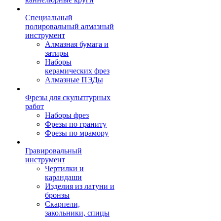
Специальный
полировальный алмазный
инструмент
Алмазная бумага и
затиры
Наборы
керамических фрез
Алмазные ПЭДы
Фрезы для скульптурных
работ
Наборы фрез
Фрезы по граниту
Фрезы по мрамору
Гравировальный
инструмент
Чертилки и
карандаши
Изделия из латуни и
бронзы
Скарпели,
закольники, спицы