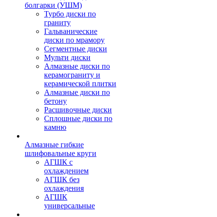
болгарки (УШМ)
Турбо диски по
граниту
Гальванические
диски по мрамору
Сегментные диски
Мульти диски
Алмазные диски по
керамограниту и
керамической плитки
Алмазные диски по
бетону
Расшивочные диски
Сплошные диски по
камню
Алмазные гибкие
шлифовальные круги
АГШК с
охлаждением
АГШК без
охлаждения
АГШК
универсальные