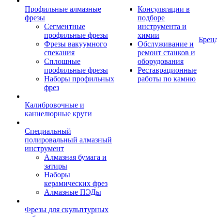
Профильные алмазные
Консультации в
фрезы
подборе
Сегментные
инструмента и
профильные фрезы
химии
Брен
Фрезы вакуумного
Обслуживание и
спекания
ремонт станков и
Сплошные
оборудования
профильные фрезы
Реставрационные
Наборы профильных
работы по камню
фрез
Калибровочные и
каннелюрные круги
Специальный
полировальный алмазный
инструмент
Алмазная бумага и
затиры
Наборы
керамических фрез
Алмазные ПЭДы
Фрезы для скульптурных