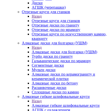
Диски
АГШК (черепашки)
Отрезные круги для станков
Назад
Отрезные круги для станков
Отрезные диски по граниту
Отрезные диски по мрамору
Отрезные круги по искусственному камню,
кварциту
Алмазные диски для болгарки (УШМ)
Назад
Алмазные диски для болгарки (УШМ)
Турбо диски по граниту
Гальванические диски по мрамору
Сегментные диски
Мульти диски
Алмазные диски по керамограниту и
керамической плитки
Алмазные диски по бетону
Расшивочные диски
Сплошные диски по камню
Алмазные гибкие шлифовальные круги
Назад
Алмазные гибкие шлифовальные круги
АГШК с охлаждением