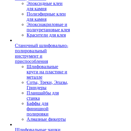
Эпоксидные клеи
для камня
Полиэфирные клеи
для камня
Эпоксиакриловые и
полиуретановые клея
Красители для клея
Станочный шлифовально-
полировальный
инструмент и
приспособления
Шлифовальные
круги на пластике и
металле
Соты, Треки, Эпазы,
Гриндеры
Планшайбы для
станка
Баффы для
финишной
полировки
Алмазные фикерты
Шлифовальные чашки