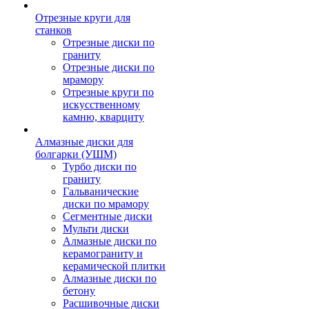
Отрезные круги для
станков
Отрезные диски по
граниту
Отрезные диски по
мрамору
Отрезные круги по
искусственному
камню, кварциту
Алмазные диски для
болгарки (УШМ)
Турбо диски по
граниту
Гальванические
диски по мрамору
Сегментные диски
Мульти диски
Алмазные диски по
керамограниту и
керамической плитки
Алмазные диски по
бетону
Расшивочные диски