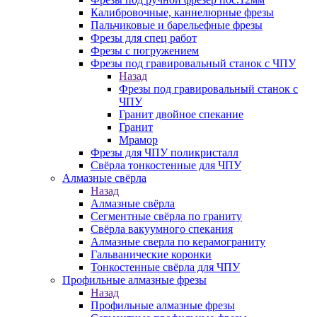
Калибровочные, каннелюрные фрезы
Пальчиковые и барельефные фрезы
Фрезы для спец работ
Фрезы с погружением
Фрезы под гравировальный станок с ЧПУ
Назад
Фрезы под гравировальный станок с
ЧПУ
Гранит двойное спекание
Гранит
Мрамор
Фрезы для ЧПУ поликристалл
Свёрла тонкостенные для ЧПУ
Алмазные свёрла
Назад
Алмазные свёрла
Сегментные свёрла по граниту
Свёрла вакуумного спекания
Алмазные сверла по керамограниту
Гальванические коронки
Тонкостенные свёрла для ЧПУ
Профильные алмазные фрезы
Назад
Профильные алмазные фрезы