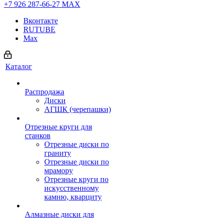
+7 926 287-66-27
МАХ
Вконтакте
RUTUBE
Max
Каталог
Распродажа
Диски
АГШК (черепашки)
Отрезные круги для
станков
Отрезные диски по
граниту
Отрезные диски по
мрамору
Отрезные круги по
искусственному
камню, кварциту
Алмазные диски для