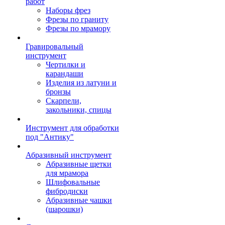
работ
Наборы фрез
Фрезы по граниту
Фрезы по мрамору
Гравировальный
инструмент
Чертилки и
карандаши
Изделия из латуни и
бронзы
Скарпели,
закольники, спицы
Инструмент для обработки
под "Антику"
Абразивный инструмент
Абразивные щетки
для мрамора
Шлифовальные
фибродиски
Абразивные чашки
(шарошки)