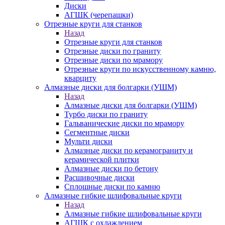
Диски
АГШК (черепашки)
Отрезные круги для станков
Назад
Отрезные круги для станков
Отрезные диски по граниту
Отрезные диски по мрамору
Отрезные круги по искусственному камню,
кварциту
Алмазные диски для болгарки (УШМ)
Назад
Алмазные диски для болгарки (УШМ)
Турбо диски по граниту
Гальванические диски по мрамору
Сегментные диски
Мульти диски
Алмазные диски по керамограниту и
керамической плитки
Алмазные диски по бетону
Расшивочные диски
Сплошные диски по камню
Алмазные гибкие шлифовальные круги
Назад
Алмазные гибкие шлифовальные круги
АГШК с охлаждением