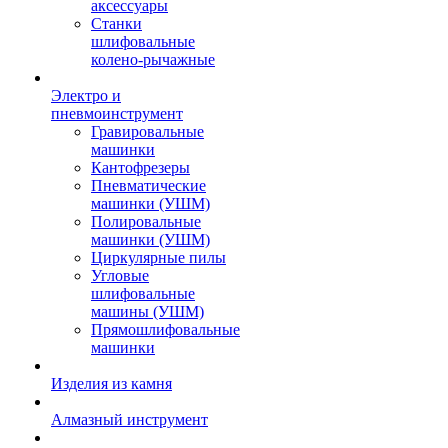
аксессуары
Станки
шлифовальные
колено-рычажные
Электро и
пневмоинструмент
Гравировальные
машинки
Кантофрезеры
Пневматические
машинки (УШМ)
Полировальные
машинки (УШМ)
Циркулярные пилы
Угловые
шлифовальные
машины (УШМ)
Прямошлифовальные
машинки
Изделия из камня
Алмазный инструмент