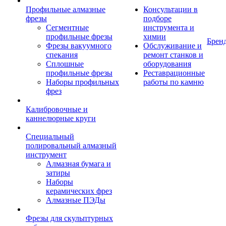
Профильные алмазные
Консультации в
фрезы
подборе
Сегментные
инструмента и
профильные фрезы
химии
Брен
Фрезы вакуумного
Обслуживание и
спекания
ремонт станков и
Сплошные
оборудования
профильные фрезы
Реставрационные
Наборы профильных
работы по камню
фрез
Калибровочные и
каннелюрные круги
Специальный
полировальный алмазный
инструмент
Алмазная бумага и
затиры
Наборы
керамических фрез
Алмазные ПЭДы
Фрезы для скульптурных