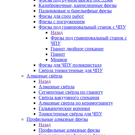
Калибровочные, каннелюрные фрезы
Пальчиковые и барельефные фрезы
Фрезы для спец работ
Фрезы с погружением
Фрезы под гравировальный станок с ЧПУ
Назад
Фрезы под гравировальный станок с
ЧПУ
Гранит двойное спекание
Гранит
Мрамор
Фрезы для ЧПУ поликристалл
Свёрла тонкостенные для ЧПУ
Алмазные свёрла
Назад
Алмазные свёрла
Сегментные свёрла по граниту
Свёрла вакуумного спекания
Алмазные сверла по керамограниту
Гальванические коронки
Тонкостенные свёрла для ЧПУ
Профильные алмазные фрезы
Назад
Профильные алмазные фрезы