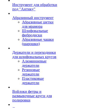
Инструмент для обработки
под "Антику"
Абразивный инструмент
Абразивные щетки
для мрамора
Шлифовальные
фибродиски
Абразивные чашки
(шарошки)
Держатели и переходники
для шлифовальных кругов
Алюминиевые
держатели
Резиновые
держатели
Пластиковые
держатели
Войлоки фетры и
размывочные круги для
полировки