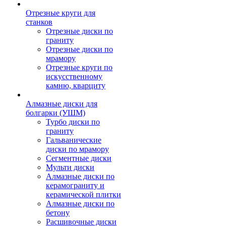
Отрезные круги для
станков
Отрезные диски по
граниту
Отрезные диски по
мрамору
Отрезные круги по
искусственному
камню, кварциту
Алмазные диски для
болгарки (УШМ)
Турбо диски по
граниту
Гальванические
диски по мрамору
Сегментные диски
Мульти диски
Алмазные диски по
керамограниту и
керамической плитки
Алмазные диски по
бетону
Расшивочные диски