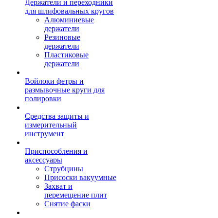
Держатели и переходники
для шлифовальных кругов
Алюминиевые
держатели
Резиновые
держатели
Пластиковые
держатели
Войлоки фетры и
размывочные круги для
полировки
Средства защиты и
измерительный
инструмент
Приспособления и
аксессуары
Струбцины
Присоски вакуумные
Захват и
перемещение плит
Снятие фаски