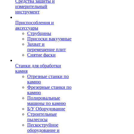
Средства защиты и
измерительный
инструмент
Приспособления и
аксессуары
Струбцины
Присоски вакуумные
Захват и
перемещение плит
Снятие фаски
Станки для обработки
камня
Отрезные станки по
камню
Фрезерные станки по
камню
Полировальные
машины по камню
Б/У Оборудование
Строительные
пылесосы
Пескоструйное
оборудование и