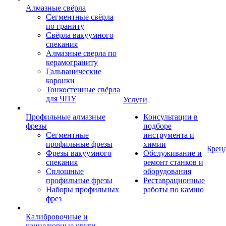
Алмазные свёрла
Сегментные свёрла
по граниту
Свёрла вакуумного
спекания
Алмазные сверла по
керамограниту
Гальванические
коронки
Тонкостенные свёрла
для ЧПУ
Услуги
Профильные алмазные
Консультации в
фрезы
подборе
Сегментные
инструмента и
профильные фрезы
химии
Брен
Фрезы вакуумного
Обслуживание и
спекания
ремонт станков и
Сплошные
оборудования
профильные фрезы
Реставрационные
Наборы профильных
работы по камню
фрез
Калибровочные и
каннелюрные круги