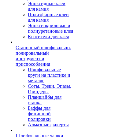
Эпоксидные клеи
для камня
Полиэфирные клеи
для камня
Эпоксиакриловые и
полиуретановые клея
Красители для клея
Станочный шлифовально-
полировальный
инструмент и
приспособления
Шлифовальные
круги на пластике и
металле
Соты, Треки, Эпазы,
Гриндеры
Планшайбы для
станка
Баффы для
финишной
полировки
Алмазные фикерты
Шлифовальные чашки