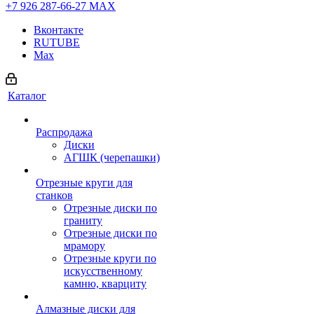
+7 926 287-66-27
МАХ
Вконтакте
RUTUBE
Max
Каталог
Распродажа
Диски
АГШК (черепашки)
Отрезные круги для
станков
Отрезные диски по
граниту
Отрезные диски по
мрамору
Отрезные круги по
искусственному
камню, кварциту
Алмазные диски для