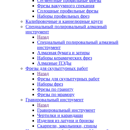
Сегментные профильные фрезы
Фрезы вакуумного спекания
Сплошные профильные фрезы
Наборы профильных фрез
Калибровочные и каннелюрные круги
Специальный полировальный алмазный
инструмент
Назад
Специальный полировальный алмазный
инструмент
Алмазная бумага и затиры
Наборы керамических фрез
Алмазные ПЭДы
Фрезы для скульптурных работ
Назад
Фрезы для скульптурных работ
Наборы фрез
Фрезы по граниту
Фрезы по мрамору
Гравировальный инструмент
Назад
Гравировальный инструмент
Чертилки и карандаши
Изделия из латуни и бронзы
Скарпели, закольники, спицы