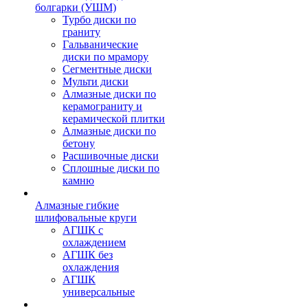
болгарки (УШМ)
Турбо диски по
граниту
Гальванические
диски по мрамору
Сегментные диски
Мульти диски
Алмазные диски по
керамограниту и
керамической плитки
Алмазные диски по
бетону
Расшивочные диски
Сплошные диски по
камню
Алмазные гибкие
шлифовальные круги
АГШК с
охлаждением
АГШК без
охлаждения
АГШК
универсальные