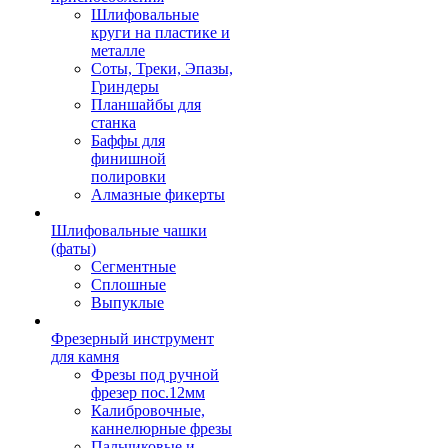
Шлифовальные
круги на пластике и
металле
Соты, Треки, Эпазы,
Гриндеры
Планшайбы для
станка
Баффы для
финишной
полировки
Алмазные фикерты
Шлифовальные чашки
(фаты)
Сегментные
Сплошные
Выпуклые
Фрезерный инструмент
для камня
Фрезы под ручной
фрезер пос.12мм
Калибровочные,
каннелюрные фрезы
Пальчиковые и