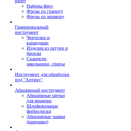
работ
Наборы фрез
Фрезы по граниту
Фрезы по мрамору
Гравировальный
инструмент
Чертилки и
карандаши
Изделия из латуни и
бронзы
Скарпели,
закольники, спицы
Инструмент для обработки
под "Антику"
Абразивный инструмент
Абразивные щетки
для мрамора
Шлифовальные
фибродиски
Абразивные чашки
(шарошки)