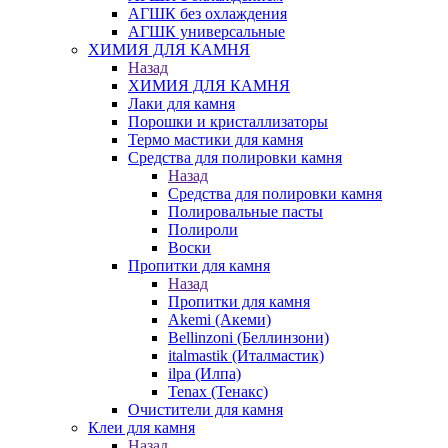
АГШК без охлаждения
АГШК универсальные
ХИМИЯ ДЛЯ КАМНЯ
Назад
ХИМИЯ ДЛЯ КАМНЯ
Лаки для камня
Порошки и кристаллизаторы
Термо мастики для камня
Средства для полировки камня
Назад
Средства для полировки камня
Полировальные пасты
Полироли
Воски
Пропитки для камня
Назад
Пропитки для камня
Akemi (Акеми)
Bellinzoni (Беллинзони)
italmastik (Италмастик)
ilpa (Илпа)
Tenax (Тенакс)
Очистители для камня
Клеи для камня
Назад