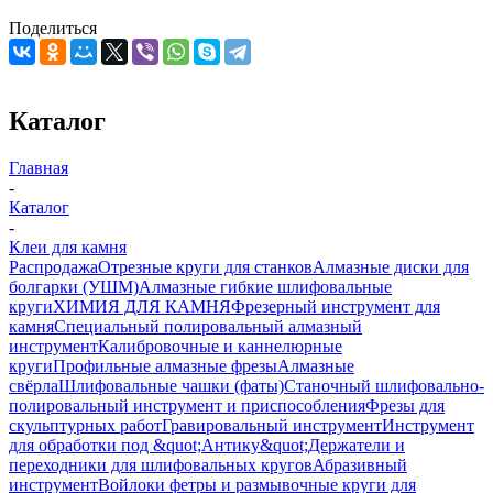
Поделиться
Каталог
Главная
-
Каталог
-
Клеи для камня
Распродажа
Отрезные круги для станков
Алмазные диски для
болгарки (УШМ)
Алмазные гибкие шлифовальные
круги
ХИМИЯ ДЛЯ КАМНЯ
Фрезерный инструмент для
камня
Специальный полировальный алмазный
инструмент
Калибровочные и каннелюрные
круги
Профильные алмазные фрезы
Алмазные
свёрла
Шлифовальные чашки (фаты)
Станочный шлифовально-
полировальный инструмент и приспособления
Фрезы для
скульптурных работ
Гравировальный инструмент
Инструмент
для обработки под &quot;Антику&quot;
Держатели и
переходники для шлифовальных кругов
Абразивный
инструмент
Войлоки фетры и размывочные круги для