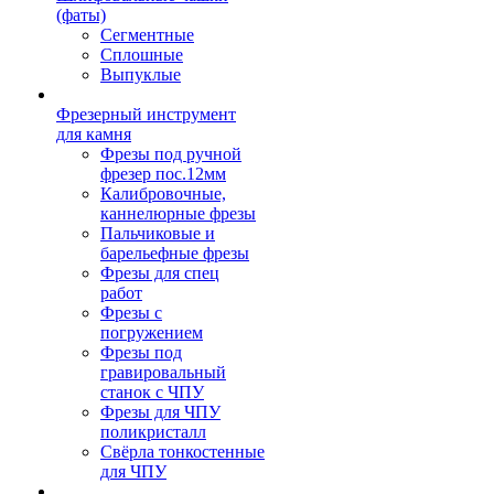
(фаты)
Сегментные
Сплошные
Выпуклые
Фрезерный инструмент
для камня
Фрезы под ручной
фрезер пос.12мм
Калибровочные,
каннелюрные фрезы
Пальчиковые и
барельефные фрезы
Фрезы для спец
работ
Фрезы с
погружением
Фрезы под
гравировальный
станок с ЧПУ
Фрезы для ЧПУ
поликристалл
Свёрла тонкостенные
для ЧПУ