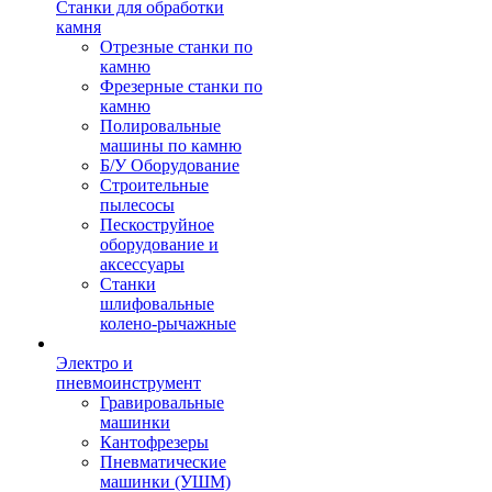
Станки для обработки
камня
Отрезные станки по
камню
Фрезерные станки по
камню
Полировальные
машины по камню
Б/У Оборудование
Строительные
пылесосы
Пескоструйное
оборудование и
аксессуары
Станки
шлифовальные
колено-рычажные
Электро и
пневмоинструмент
Гравировальные
машинки
Кантофрезеры
Пневматические
машинки (УШМ)