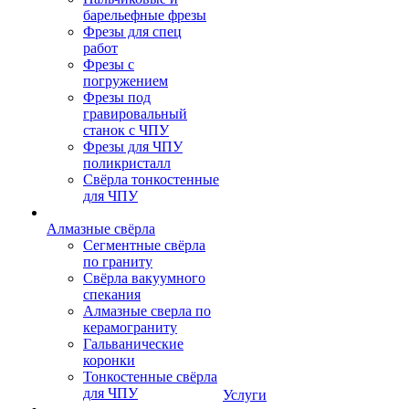
барельефные фрезы
Фрезы для спец
работ
Фрезы с
погружением
Фрезы под
гравировальный
станок с ЧПУ
Фрезы для ЧПУ
поликристалл
Свёрла тонкостенные
для ЧПУ
Алмазные свёрла
Сегментные свёрла
по граниту
Свёрла вакуумного
спекания
Алмазные сверла по
керамограниту
Гальванические
коронки
Тонкостенные свёрла
для ЧПУ
Услуги