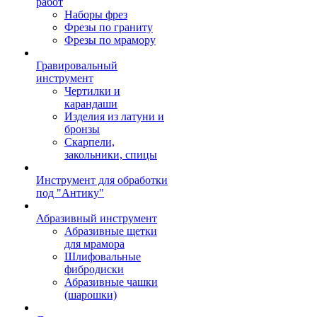
работ
Наборы фрез
Фрезы по граниту
Фрезы по мрамору
Гравировальный
инструмент
Чертилки и
карандаши
Изделия из латуни и
бронзы
Скарпели,
закольники, спицы
Инструмент для обработки
под "Антику"
Абразивный инструмент
Абразивные щетки
для мрамора
Шлифовальные
фибродиски
Абразивные чашки
(шарошки)