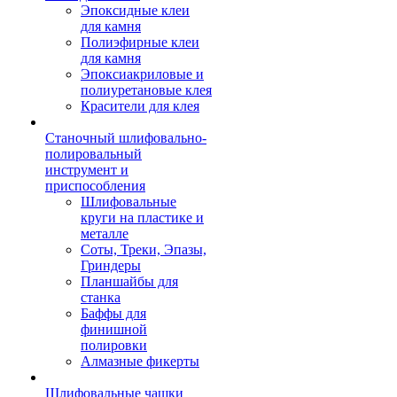
Эпоксидные клеи
для камня
Полиэфирные клеи
для камня
Эпоксиакриловые и
полиуретановые клея
Красители для клея
Станочный шлифовально-
полировальный
инструмент и
приспособления
Шлифовальные
круги на пластике и
металле
Соты, Треки, Эпазы,
Гриндеры
Планшайбы для
станка
Баффы для
финишной
полировки
Алмазные фикерты
Шлифовальные чашки