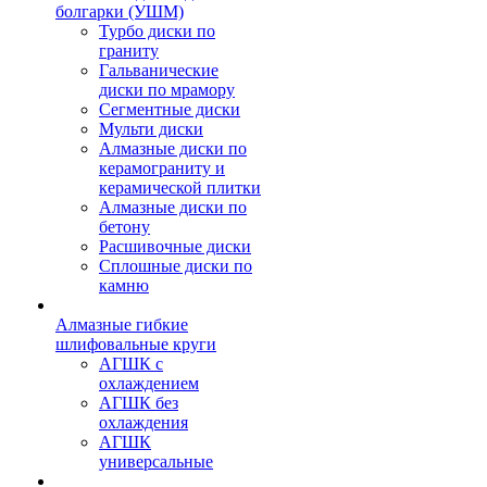
болгарки (УШМ)
Турбо диски по
граниту
Гальванические
диски по мрамору
Сегментные диски
Мульти диски
Алмазные диски по
керамограниту и
керамической плитки
Алмазные диски по
бетону
Расшивочные диски
Сплошные диски по
камню
Алмазные гибкие
шлифовальные круги
АГШК с
охлаждением
АГШК без
охлаждения
АГШК
универсальные