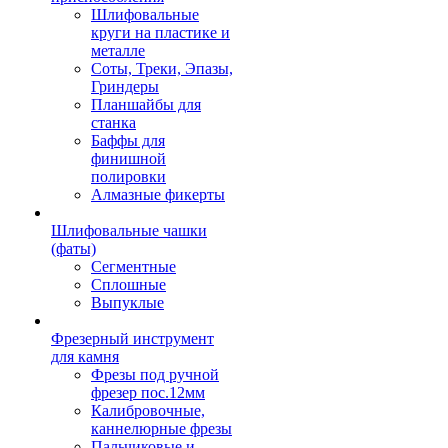
Шлифовальные
круги на пластике и
металле
Соты, Треки, Эпазы,
Гриндеры
Планшайбы для
станка
Баффы для
финишной
полировки
Алмазные фикерты
Шлифовальные чашки
(фаты)
Сегментные
Сплошные
Выпуклые
Фрезерный инструмент
для камня
Фрезы под ручной
фрезер пос.12мм
Калибровочные,
каннелюрные фрезы
Пальчиковые и