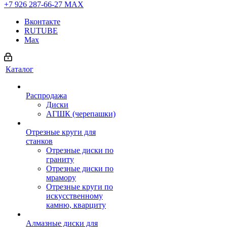
+7 926 287-66-27
МАХ
Вконтакте
RUTUBE
Max
Каталог
Распродажа
Диски
АГШК (черепашки)
Отрезные круги для
станков
Отрезные диски по
граниту
Отрезные диски по
мрамору
Отрезные круги по
искусственному
камню, кварциту
Алмазные диски для