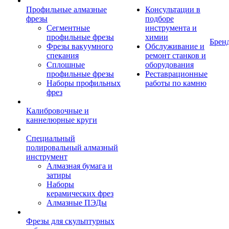
Профильные алмазные
Консультации в
фрезы
подборе
Сегментные
инструмента и
профильные фрезы
химии
Брен
Фрезы вакуумного
Обслуживание и
спекания
ремонт станков и
Сплошные
оборудования
профильные фрезы
Реставрационные
Наборы профильных
работы по камню
фрез
Калибровочные и
каннелюрные круги
Специальный
полировальный алмазный
инструмент
Алмазная бумага и
затиры
Наборы
керамических фрез
Алмазные ПЭДы
Фрезы для скульптурных