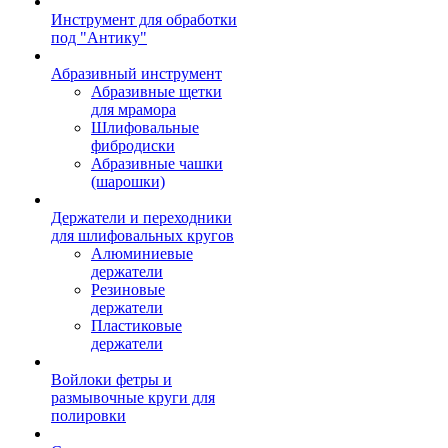
Инструмент для обработки
под "Антику"
Абразивный инструмент
Абразивные щетки
для мрамора
Шлифовальные
фибродиски
Абразивные чашки
(шарошки)
Держатели и переходники
для шлифовальных кругов
Алюминиевые
держатели
Резиновые
держатели
Пластиковые
держатели
Войлоки фетры и
размывочные круги для
полировки