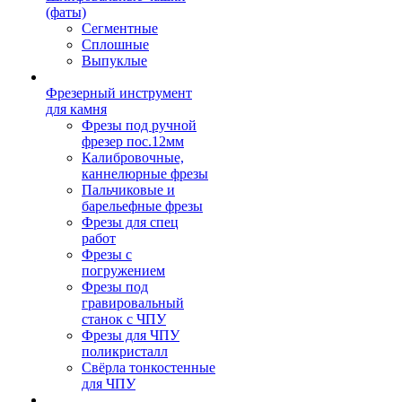
(фаты)
Сегментные
Сплошные
Выпуклые
Фрезерный инструмент
для камня
Фрезы под ручной
фрезер пос.12мм
Калибровочные,
каннелюрные фрезы
Пальчиковые и
барельефные фрезы
Фрезы для спец
работ
Фрезы с
погружением
Фрезы под
гравировальный
станок с ЧПУ
Фрезы для ЧПУ
поликристалл
Свёрла тонкостенные
для ЧПУ