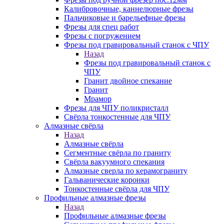
Калибровочные, каннелюрные фрезы
Пальчиковые и барельефные фрезы
Фрезы для спец работ
Фрезы с погружением
Фрезы под гравировальный станок с ЧПУ
Назад
Фрезы под гравировальный станок с
ЧПУ
Гранит двойное спекание
Гранит
Мрамор
Фрезы для ЧПУ поликристалл
Свёрла тонкостенные для ЧПУ
Алмазные свёрла
Назад
Алмазные свёрла
Сегментные свёрла по граниту
Свёрла вакуумного спекания
Алмазные сверла по керамограниту
Гальванические коронки
Тонкостенные свёрла для ЧПУ
Профильные алмазные фрезы
Назад
Профильные алмазные фрезы