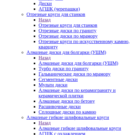
Диски
АГШК (черепашки)
Отрезные круги для станков
Назад
Отрезные круги для станков
Отрезные диски по граниту
Отрезные диски по мрамору
Отрезные круги по искусственному камню,
кварциту
Алмазные диски для болгарки (УШМ)
Назад
Алмазные диски для болгарки (УШМ)
Турбо диски по граниту
Гальванические диски по мрамору
Сегментные диски
Мульти диски
Алмазные диски по керамограниту и
керамической плитки
Алмазные диски по бетону
Расшивочные диски
Сплошные диски по камню
Алмазные гибкие шлифовальные круги
Назад
Алмазные гибкие шлифовальные круги
АГШК с охлаждением