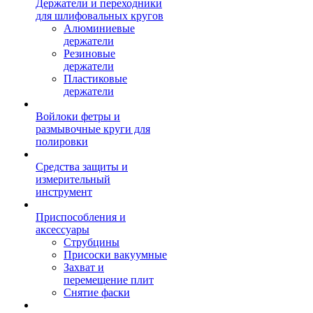
Держатели и переходники
для шлифовальных кругов
Алюминиевые
держатели
Резиновые
держатели
Пластиковые
держатели
Войлоки фетры и
размывочные круги для
полировки
Средства защиты и
измерительный
инструмент
Приспособления и
аксессуары
Струбцины
Присоски вакуумные
Захват и
перемещение плит
Снятие фаски