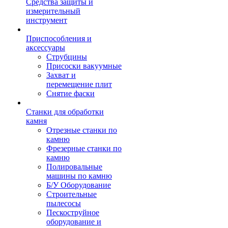
Средства защиты и
измерительный
инструмент
Приспособления и
аксессуары
Струбцины
Присоски вакуумные
Захват и
перемещение плит
Снятие фаски
Станки для обработки
камня
Отрезные станки по
камню
Фрезерные станки по
камню
Полировальные
машины по камню
Б/У Оборудование
Строительные
пылесосы
Пескоструйное
оборудование и