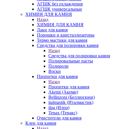
АГШК без охлаждения
АГШК универсальные
ХИМИЯ ДЛЯ КАМНЯ
Назад
ХИМИЯ ДЛЯ КАМНЯ
Лаки для камня
Порошки и кристаллизаторы
Термо мастики для камня
Средства для полировки камня
Назад
Средства для полировки камня
Полировальные пасты
Полироли
Воски
Пропитки для камня
Назад
Пропитки для камня
Akemi (Акеми)
Bellinzoni (Беллинзони)
italmastik (Италмастик)
ilpa (Илпа)
Tenax (Тенакс)
Очистители для камня
Клеи для камня
Назад