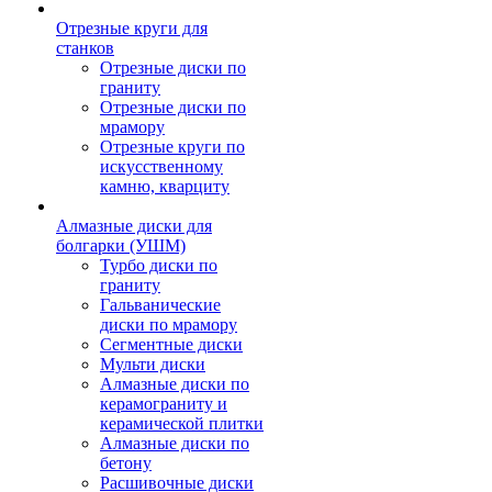
Отрезные круги для
станков
Отрезные диски по
граниту
Отрезные диски по
мрамору
Отрезные круги по
искусственному
камню, кварциту
Алмазные диски для
болгарки (УШМ)
Турбо диски по
граниту
Гальванические
диски по мрамору
Сегментные диски
Мульти диски
Алмазные диски по
керамограниту и
керамической плитки
Алмазные диски по
бетону
Расшивочные диски