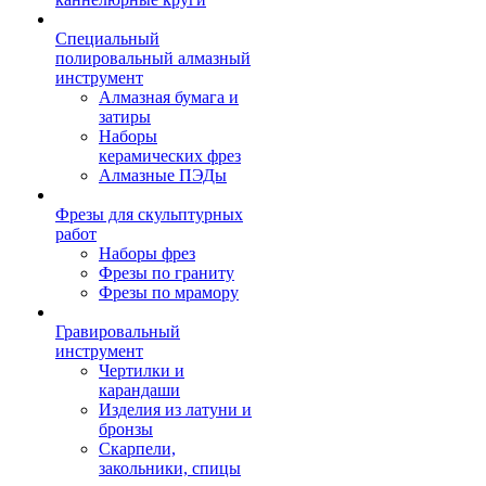
Специальный
полировальный алмазный
инструмент
Алмазная бумага и
затиры
Наборы
керамических фрез
Алмазные ПЭДы
Фрезы для скульптурных
работ
Наборы фрез
Фрезы по граниту
Фрезы по мрамору
Гравировальный
инструмент
Чертилки и
карандаши
Изделия из латуни и
бронзы
Скарпели,
закольники, спицы