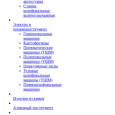
аксессуары
Станки
шлифовальные
колено-рычажные
Электро и
пневмоинструмент
Гравировальные
машинки
Кантофрезеры
Пневматические
машинки (УШМ)
Полировальные
машинки (УШМ)
Циркулярные пилы
Угловые
шлифовальные
машины (УШМ)
Прямошлифовальные
машинки
Изделия из камня
Алмазный инструмент