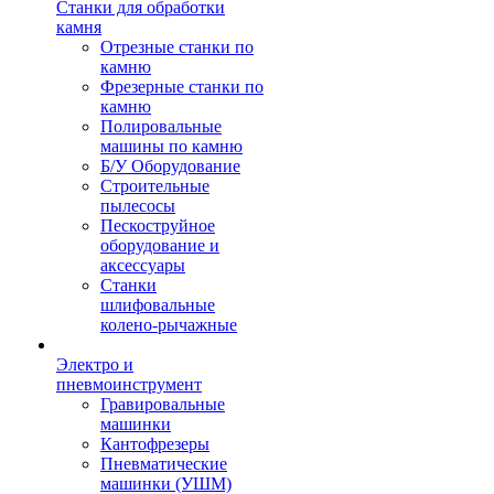
Станки для обработки
камня
Отрезные станки по
камню
Фрезерные станки по
камню
Полировальные
машины по камню
Б/У Оборудование
Строительные
пылесосы
Пескоструйное
оборудование и
аксессуары
Станки
шлифовальные
колено-рычажные
Электро и
пневмоинструмент
Гравировальные
машинки
Кантофрезеры
Пневматические
машинки (УШМ)