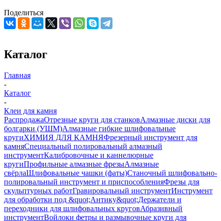
Поделиться
Каталог
Главная
-
Каталог
-
Клеи для камня
Распродажа
Отрезные круги для станков
Алмазные диски для
болгарки (УШМ)
Алмазные гибкие шлифовальные
круги
ХИМИЯ ДЛЯ КАМНЯ
Фрезерный инструмент для
камня
Специальный полировальный алмазный
инструмент
Калибровочные и каннелюрные
круги
Профильные алмазные фрезы
Алмазные
свёрла
Шлифовальные чашки (фаты)
Станочный шлифовально-
полировальный инструмент и приспособления
Фрезы для
скульптурных работ
Гравировальный инструмент
Инструмент
для обработки под &quot;Антику&quot;
Держатели и
переходники для шлифовальных кругов
Абразивный
инструмент
Войлоки фетры и размывочные круги для