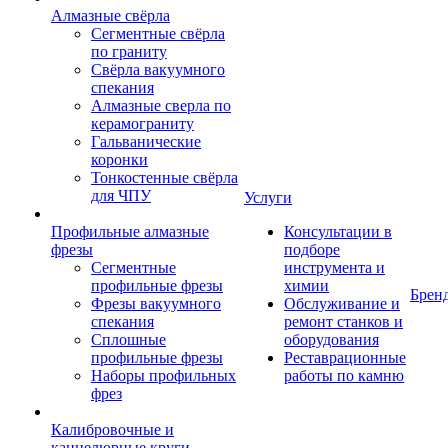
Алмазные свёрла
Сегментные свёрла
по граниту
Свёрла вакуумного
спекания
Алмазные сверла по
керамограниту
Гальванические
коронки
Тонкостенные свёрла
для ЧПУ
Услуги
Профильные алмазные
Консультации в
фрезы
подборе
Сегментные
инструмента и
профильные фрезы
химии
Брен
Фрезы вакуумного
Обслуживание и
спекания
ремонт станков и
Сплошные
оборудования
профильные фрезы
Реставрационные
Наборы профильных
работы по камню
фрез
Калибровочные и
каннелюрные круги