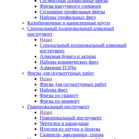
Сегментные профильные фрезы
Фрезы вакуумного спекания
Сплошные профильные фрезы
Наборы профильных фрез
Калибровочные и каннелюрные круги
Специальный полировальный алмазный
инструмент
Назад
Специальный полировальный алмазный
инструмент
Алмазная бумага и затиры
Наборы керамических фрез
Алмазные ПЭДы
Фрезы для скульптурных работ
Назад
Фрезы для скульптурных работ
Наборы фрез
Фрезы по граниту
Фрезы по мрамору
Гравировальный инструмент
Назад
Гравировальный инструмент
Чертилки и карандаши
Изделия из латуни и бронзы
Скарпели, закольники, спицы