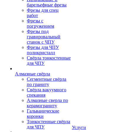
барельефные фрезы
Фрезы для спец
работ
Фрезы с
погружением
Фрезы под
гравировальный
станок с ЧПУ
Фрезы для ЧПУ
поликристалл
Свёрла тонкостенные
для ЧПУ
Алмазные свёрла
Сегментные свёрла
по граниту
Свёрла вакуумного
спекания
Алмазные сверла по
керамограниту
Гальванические
коронки
Тонкостенные свёрла
для ЧПУ
Услуги