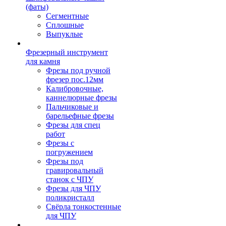
(фаты)
Сегментные
Сплошные
Выпуклые
Фрезерный инструмент
для камня
Фрезы под ручной
фрезер пос.12мм
Калибровочные,
каннелюрные фрезы
Пальчиковые и
барельефные фрезы
Фрезы для спец
работ
Фрезы с
погружением
Фрезы под
гравировальный
станок с ЧПУ
Фрезы для ЧПУ
поликристалл
Свёрла тонкостенные
для ЧПУ