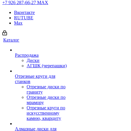
+7 926 287-66-27
МАХ
Вконтакте
RUTUBE
Max
Каталог
Распродажа
Диски
АГШК (черепашки)
Отрезные круги для
станков
Отрезные диски по
граниту
Отрезные диски по
мрамору
Отрезные круги по
искусственному
камню, кварциту
Алмазные диски для