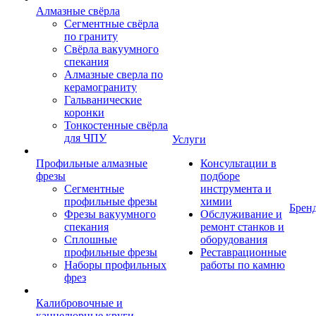
Алмазные свёрла
Сегментные свёрла
по граниту
Свёрла вакуумного
спекания
Алмазные сверла по
керамограниту
Гальванические
коронки
Тонкостенные свёрла
для ЧПУ
Услуги
Профильные алмазные
Консультации в
фрезы
подборе
Сегментные
инструмента и
профильные фрезы
химии
Брен
Фрезы вакуумного
Обслуживание и
спекания
ремонт станков и
Сплошные
оборудования
профильные фрезы
Реставрационные
Наборы профильных
работы по камню
фрез
Калибровочные и
каннелюрные круги