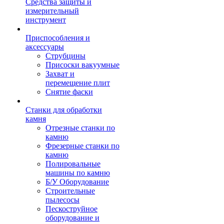
Средства защиты и
измерительный
инструмент
Приспособления и
аксессуары
Струбцины
Присоски вакуумные
Захват и
перемещение плит
Снятие фаски
Станки для обработки
камня
Отрезные станки по
камню
Фрезерные станки по
камню
Полировальные
машины по камню
Б/У Оборудование
Строительные
пылесосы
Пескоструйное
оборудование и