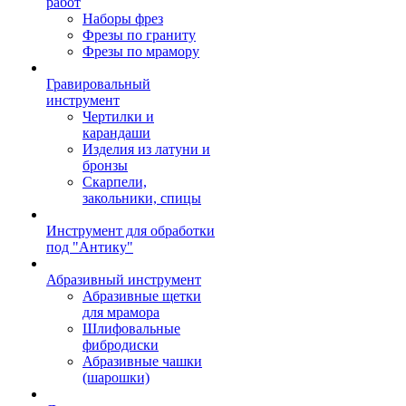
работ
Наборы фрез
Фрезы по граниту
Фрезы по мрамору
Гравировальный
инструмент
Чертилки и
карандаши
Изделия из латуни и
бронзы
Скарпели,
закольники, спицы
Инструмент для обработки
под "Антику"
Абразивный инструмент
Абразивные щетки
для мрамора
Шлифовальные
фибродиски
Абразивные чашки
(шарошки)