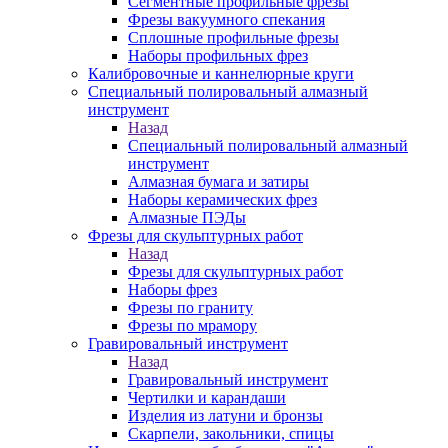
Сегментные профильные фрезы
Фрезы вакуумного спекания
Сплошные профильные фрезы
Наборы профильных фрез
Калибровочные и каннелюрные круги
Специальный полировальный алмазный
инструмент
Назад
Специальный полировальный алмазный
инструмент
Алмазная бумага и затиры
Наборы керамических фрез
Алмазные ПЭДы
Фрезы для скульптурных работ
Назад
Фрезы для скульптурных работ
Наборы фрез
Фрезы по граниту
Фрезы по мрамору
Гравировальный инструмент
Назад
Гравировальный инструмент
Чертилки и карандаши
Изделия из латуни и бронзы
Скарпели, закольники, спицы