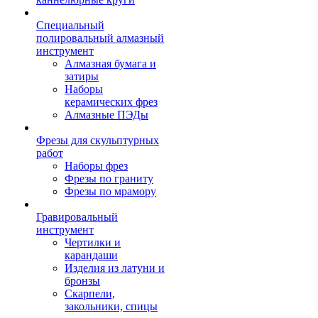
Специальный
полировальный алмазный
инструмент
Алмазная бумага и
затиры
Наборы
керамических фрез
Алмазные ПЭДы
Фрезы для скульптурных
работ
Наборы фрез
Фрезы по граниту
Фрезы по мрамору
Гравировальный
инструмент
Чертилки и
карандаши
Изделия из латуни и
бронзы
Скарпели,
закольники, спицы