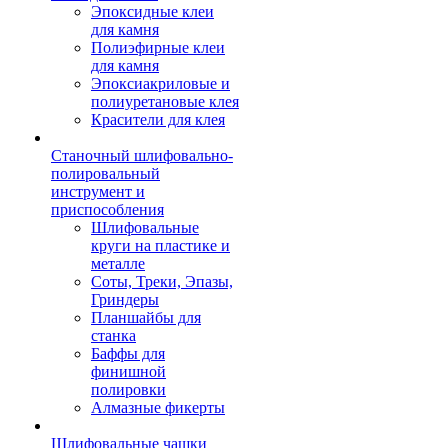
Эпоксидные клеи
для камня
Полиэфирные клеи
для камня
Эпоксиакриловые и
полиуретановые клея
Красители для клея
Станочный шлифовально-
полировальный
инструмент и
приспособления
Шлифовальные
круги на пластике и
металле
Соты, Треки, Эпазы,
Гриндеры
Планшайбы для
станка
Баффы для
финишной
полировки
Алмазные фикерты
Шлифовальные чашки