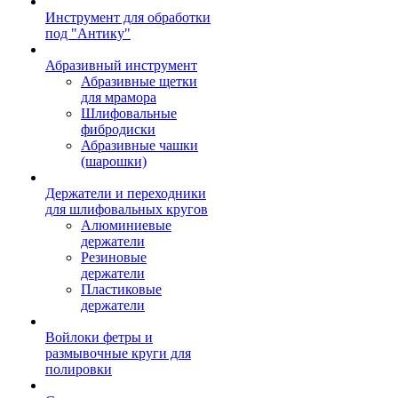
Инструмент для обработки
под "Антику"
Абразивный инструмент
Абразивные щетки
для мрамора
Шлифовальные
фибродиски
Абразивные чашки
(шарошки)
Держатели и переходники
для шлифовальных кругов
Алюминиевые
держатели
Резиновые
держатели
Пластиковые
держатели
Войлоки фетры и
размывочные круги для
полировки