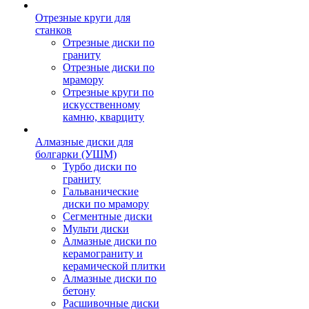
Отрезные круги для
станков
Отрезные диски по
граниту
Отрезные диски по
мрамору
Отрезные круги по
искусственному
камню, кварциту
Алмазные диски для
болгарки (УШМ)
Турбо диски по
граниту
Гальванические
диски по мрамору
Сегментные диски
Мульти диски
Алмазные диски по
керамограниту и
керамической плитки
Алмазные диски по
бетону
Расшивочные диски