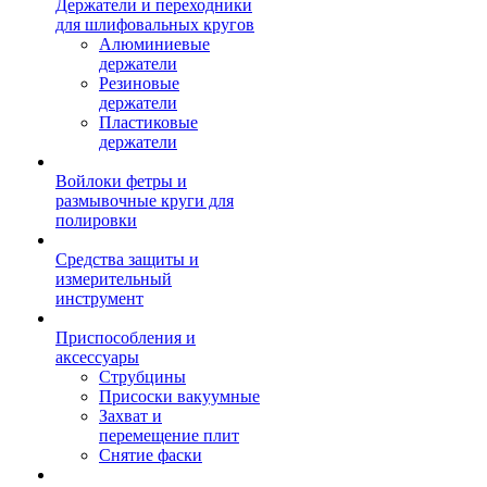
Держатели и переходники
для шлифовальных кругов
Алюминиевые
держатели
Резиновые
держатели
Пластиковые
держатели
Войлоки фетры и
размывочные круги для
полировки
Средства защиты и
измерительный
инструмент
Приспособления и
аксессуары
Струбцины
Присоски вакуумные
Захват и
перемещение плит
Снятие фаски