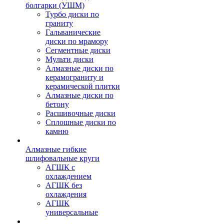
болгарки (УШМ)
Турбо диски по
граниту
Гальванические
диски по мрамору
Сегментные диски
Мульти диски
Алмазные диски по
керамограниту и
керамической плитки
Алмазные диски по
бетону
Расшивочные диски
Сплошные диски по
камню
Алмазные гибкие
шлифовальные круги
АГШК с
охлаждением
АГШК без
охлаждения
АГШК
универсальные