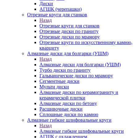
Диски
АГШК (черепашки)
Отрезные круги для станков
Назад
Отрезные круги для станков
Отрезные диски по граниту
Отрезные диски по мрамору
Отрезные круги по искусственному камню,
кварциту
Алмазные диски для болгарки (УШМ)
Назад
Алмазные диски для болгарки (УШМ)
Турбо диски по граниту
Гальванические диски по мрамору
Сегментные диски
Мульти диски
Алмазные диски по керамограниту и
керамической плитки
Алмазные диски по бетону
Расшивочные диски
Сплошные диски по камню
Алмазные гибкие шлифовальные круги
Назад
Алмазные гибкие шлифовальные круги
АГШК с охлаждением