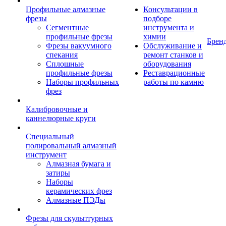
Профильные алмазные
Консультации в
фрезы
подборе
Сегментные
инструмента и
профильные фрезы
химии
Брен
Фрезы вакуумного
Обслуживание и
спекания
ремонт станков и
Сплошные
оборудования
профильные фрезы
Реставрационные
Наборы профильных
работы по камню
фрез
Калибровочные и
каннелюрные круги
Специальный
полировальный алмазный
инструмент
Алмазная бумага и
затиры
Наборы
керамических фрез
Алмазные ПЭДы
Фрезы для скульптурных