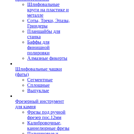
Шлифовальные
круги на пластике и
металле
Соты, Треки, Эпазы,
Гриндеры
Планшайбы для
станка
Баффы для
финишной
полировки
Алмазные фикерты
Шлифовальные чашки
(фаты)
Сегментные
Сплошные
Выпуклые
Фрезерный инструмент
для камня
Фрезы под ручной
фрезер пос.12мм
Калибровочные,
каннелюрные фрезы
Пальчиковые и