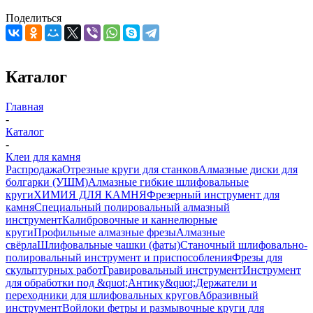
Поделиться
Каталог
Главная
-
Каталог
-
Клеи для камня
Распродажа
Отрезные круги для станков
Алмазные диски для
болгарки (УШМ)
Алмазные гибкие шлифовальные
круги
ХИМИЯ ДЛЯ КАМНЯ
Фрезерный инструмент для
камня
Специальный полировальный алмазный
инструмент
Калибровочные и каннелюрные
круги
Профильные алмазные фрезы
Алмазные
свёрла
Шлифовальные чашки (фаты)
Станочный шлифовально-
полировальный инструмент и приспособления
Фрезы для
скульптурных работ
Гравировальный инструмент
Инструмент
для обработки под &quot;Антику&quot;
Держатели и
переходники для шлифовальных кругов
Абразивный
инструмент
Войлоки фетры и размывочные круги для