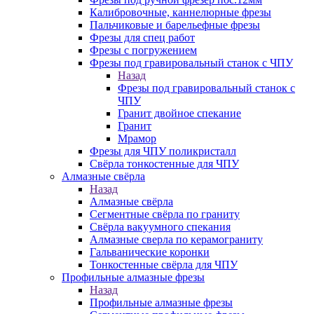
Калибровочные, каннелюрные фрезы
Пальчиковые и барельефные фрезы
Фрезы для спец работ
Фрезы с погружением
Фрезы под гравировальный станок с ЧПУ
Назад
Фрезы под гравировальный станок с
ЧПУ
Гранит двойное спекание
Гранит
Мрамор
Фрезы для ЧПУ поликристалл
Свёрла тонкостенные для ЧПУ
Алмазные свёрла
Назад
Алмазные свёрла
Сегментные свёрла по граниту
Свёрла вакуумного спекания
Алмазные сверла по керамограниту
Гальванические коронки
Тонкостенные свёрла для ЧПУ
Профильные алмазные фрезы
Назад
Профильные алмазные фрезы