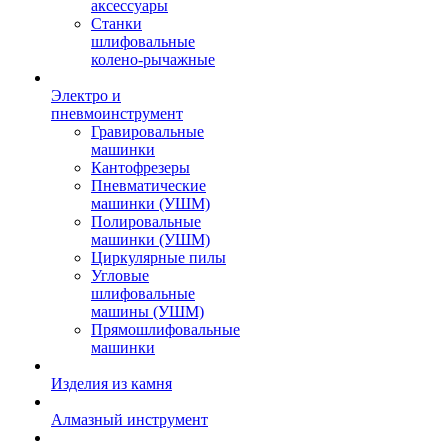
аксессуары
Станки
шлифовальные
колено-рычажные
Электро и
пневмоинструмент
Гравировальные
машинки
Кантофрезеры
Пневматические
машинки (УШМ)
Полировальные
машинки (УШМ)
Циркулярные пилы
Угловые
шлифовальные
машины (УШМ)
Прямошлифовальные
машинки
Изделия из камня
Алмазный инструмент