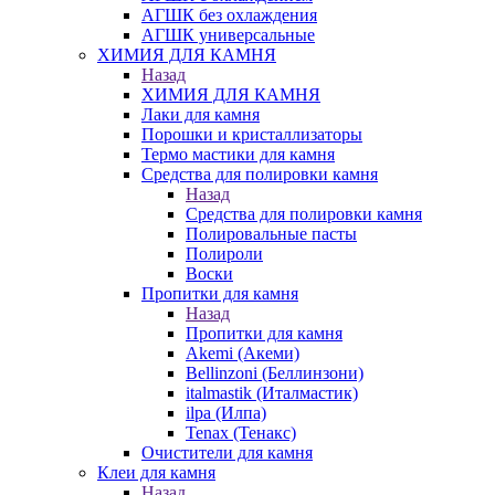
АГШК без охлаждения
АГШК универсальные
ХИМИЯ ДЛЯ КАМНЯ
Назад
ХИМИЯ ДЛЯ КАМНЯ
Лаки для камня
Порошки и кристаллизаторы
Термо мастики для камня
Средства для полировки камня
Назад
Средства для полировки камня
Полировальные пасты
Полироли
Воски
Пропитки для камня
Назад
Пропитки для камня
Akemi (Акеми)
Bellinzoni (Беллинзони)
italmastik (Италмастик)
ilpa (Илпа)
Tenax (Тенакс)
Очистители для камня
Клеи для камня
Назад