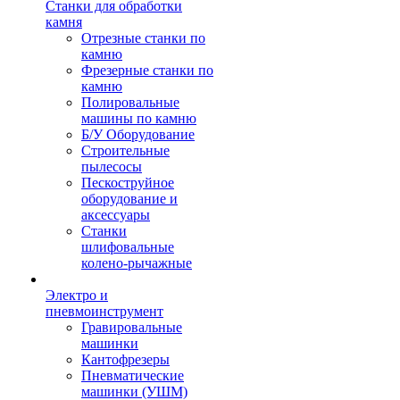
Станки для обработки
камня
Отрезные станки по
камню
Фрезерные станки по
камню
Полировальные
машины по камню
Б/У Оборудование
Строительные
пылесосы
Пескоструйное
оборудование и
аксессуары
Станки
шлифовальные
колено-рычажные
Электро и
пневмоинструмент
Гравировальные
машинки
Кантофрезеры
Пневматические
машинки (УШМ)