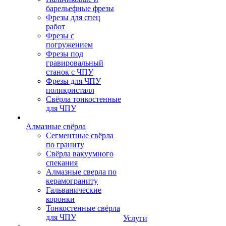
барельефные фрезы
Фрезы для спец
работ
Фрезы с
погружением
Фрезы под
гравировальный
станок с ЧПУ
Фрезы для ЧПУ
поликристалл
Свёрла тонкостенные
для ЧПУ
Алмазные свёрла
Сегментные свёрла
по граниту
Свёрла вакуумного
спекания
Алмазные сверла по
керамограниту
Гальванические
коронки
Тонкостенные свёрла
для ЧПУ
Услуги