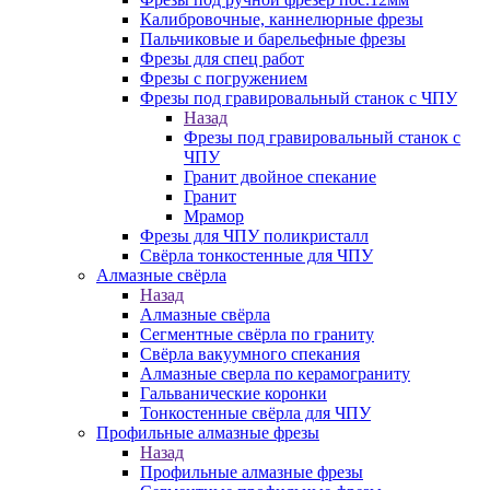
Калибровочные, каннелюрные фрезы
Пальчиковые и барельефные фрезы
Фрезы для спец работ
Фрезы с погружением
Фрезы под гравировальный станок с ЧПУ
Назад
Фрезы под гравировальный станок с
ЧПУ
Гранит двойное спекание
Гранит
Мрамор
Фрезы для ЧПУ поликристалл
Свёрла тонкостенные для ЧПУ
Алмазные свёрла
Назад
Алмазные свёрла
Сегментные свёрла по граниту
Свёрла вакуумного спекания
Алмазные сверла по керамограниту
Гальванические коронки
Тонкостенные свёрла для ЧПУ
Профильные алмазные фрезы
Назад
Профильные алмазные фрезы