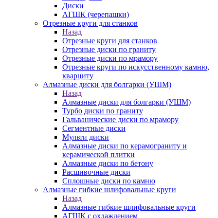
Диски
АГШК (черепашки)
Отрезные круги для станков
Назад
Отрезные круги для станков
Отрезные диски по граниту
Отрезные диски по мрамору
Отрезные круги по искусственному камню,
кварциту
Алмазные диски для болгарки (УШМ)
Назад
Алмазные диски для болгарки (УШМ)
Турбо диски по граниту
Гальванические диски по мрамору
Сегментные диски
Мульти диски
Алмазные диски по керамограниту и
керамической плитки
Алмазные диски по бетону
Расшивочные диски
Сплошные диски по камню
Алмазные гибкие шлифовальные круги
Назад
Алмазные гибкие шлифовальные круги
АГШК с охлаждением