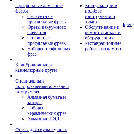
Профильные алмазные
Консультации в
фрезы
подборе
Сегментные
инструмента и
профильные фрезы
химии
Брен
Фрезы вакуумного
Обслуживание и
спекания
ремонт станков и
Сплошные
оборудования
профильные фрезы
Реставрационные
Наборы профильных
работы по камню
фрез
Калибровочные и
каннелюрные круги
Специальный
полировальный алмазный
инструмент
Алмазная бумага и
затиры
Наборы
керамических фрез
Алмазные ПЭДы
Фрезы для скульптурных