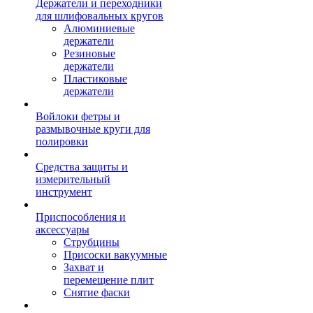
Держатели и переходники
для шлифовальных кругов
Алюминиевые
держатели
Резиновые
держатели
Пластиковые
держатели
Войлоки фетры и
размывочные круги для
полировки
Средства защиты и
измерительный
инструмент
Приспособления и
аксессуары
Струбцины
Присоски вакуумные
Захват и
перемещение плит
Снятие фаски