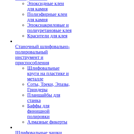
Эпоксидные клеи
для камня
Полиэфирные клеи
для камня
Эпоксиакриловые и
полиуретановые клея
Красители для клея
Станочный шлифовально-
полировальный
инструмент и
приспособления
Шлифовальные
круги на пластике и
металле
Соты, Треки, Эпазы,
Гриндеры
Планшайбы для
станка
Баффы для
финишной
полировки
Алмазные фикерты
Шлифовальные чашки