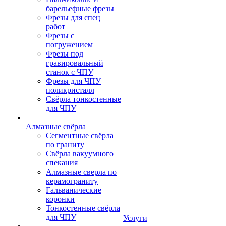
барельефные фрезы
Фрезы для спец
работ
Фрезы с
погружением
Фрезы под
гравировальный
станок с ЧПУ
Фрезы для ЧПУ
поликристалл
Свёрла тонкостенные
для ЧПУ
Алмазные свёрла
Сегментные свёрла
по граниту
Свёрла вакуумного
спекания
Алмазные сверла по
керамограниту
Гальванические
коронки
Тонкостенные свёрла
для ЧПУ
Услуги