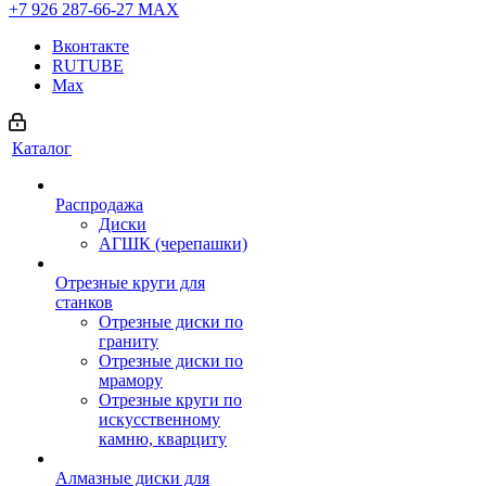
+7 926 287-66-27
МАХ
Вконтакте
RUTUBE
Max
Каталог
Распродажа
Диски
АГШК (черепашки)
Отрезные круги для
станков
Отрезные диски по
граниту
Отрезные диски по
мрамору
Отрезные круги по
искусственному
камню, кварциту
Алмазные диски для