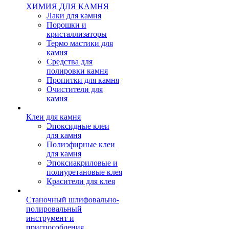
ХИМИЯ ДЛЯ КАМНЯ
Лаки для камня
Порошки и
кристаллизаторы
Термо мастики для
камня
Средства для
полировки камня
Пропитки для камня
Очистители для
камня
Клеи для камня
Эпоксидные клеи
для камня
Полиэфирные клеи
для камня
Эпоксиакриловые и
полиуретановые клея
Красители для клея
Станочный шлифовально-
полировальный
инструмент и
приспособления