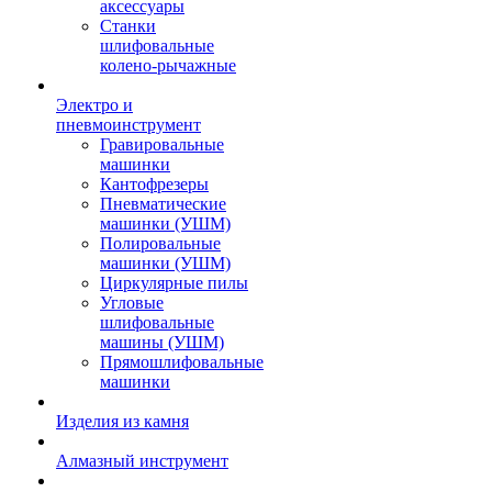
аксессуары
Станки
шлифовальные
колено-рычажные
Электро и
пневмоинструмент
Гравировальные
машинки
Кантофрезеры
Пневматические
машинки (УШМ)
Полировальные
машинки (УШМ)
Циркулярные пилы
Угловые
шлифовальные
машины (УШМ)
Прямошлифовальные
машинки
Изделия из камня
Алмазный инструмент