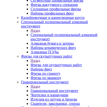
Сегментные профильные фрезы
Фрезы вакуумного спекания
Сплошные профильные фрезы
Наборы профильных фрез
Калибровочные и каннелюрные круги
Специальный полировальный алмазный
инструмент
Назад
Специальный полировальный алмазный
инструмент
Алмазная бумага и затиры
Наборы керамических фрез
Алмазные ПЭДы
Фрезы для скульптурных работ
Назад
Фрезы для скульптурных работ
Наборы фрез
Фрезы по граниту
Фрезы по мрамору
Гравировальный инструмент
Назад
Гравировальный инструмент
Чертилки и карандаши
Изделия из латуни и бронзы
Скарпели, закольники, спицы