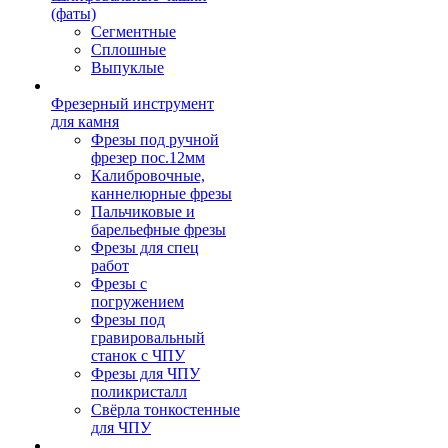
(фаты)
Сегментные
Сплошные
Выпуклые
Фрезерный инструмент
для камня
Фрезы под ручной
фрезер пос.12мм
Калибровочные,
каннелюрные фрезы
Пальчиковые и
барельефные фрезы
Фрезы для спец
работ
Фрезы с
погружением
Фрезы под
гравировальный
станок с ЧПУ
Фрезы для ЧПУ
поликристалл
Свёрла тонкостенные
для ЧПУ