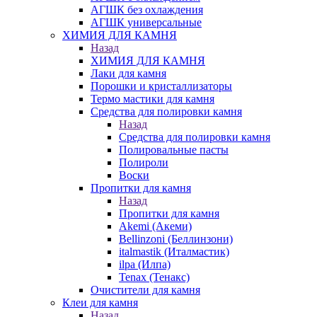
АГШК без охлаждения
АГШК универсальные
ХИМИЯ ДЛЯ КАМНЯ
Назад
ХИМИЯ ДЛЯ КАМНЯ
Лаки для камня
Порошки и кристаллизаторы
Термо мастики для камня
Средства для полировки камня
Назад
Средства для полировки камня
Полировальные пасты
Полироли
Воски
Пропитки для камня
Назад
Пропитки для камня
Akemi (Акеми)
Bellinzoni (Беллинзони)
italmastik (Италмастик)
ilpa (Илпа)
Tenax (Тенакс)
Очистители для камня
Клеи для камня
Назад