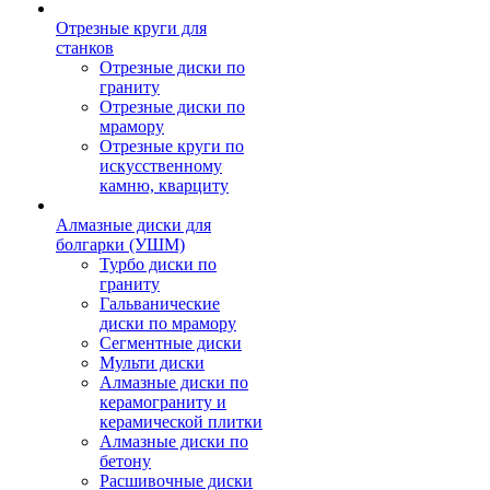
Отрезные круги для
станков
Отрезные диски по
граниту
Отрезные диски по
мрамору
Отрезные круги по
искусственному
камню, кварциту
Алмазные диски для
болгарки (УШМ)
Турбо диски по
граниту
Гальванические
диски по мрамору
Сегментные диски
Мульти диски
Алмазные диски по
керамограниту и
керамической плитки
Алмазные диски по
бетону
Расшивочные диски