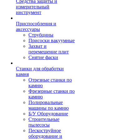
Средства защиты и
измерительный
инструмент
Приспособления и
аксессуары
Струбцины
Присоски вакуумные
Захват и
перемещение плит
Снятие фаски
Станки для обработки
камня
Отрезные станки по
камню
Фрезерные станки по
камню
Полировальные
машины по камню
Б/У Оборудование
Строительные
пылесосы
Пескоструйное
оборудование и