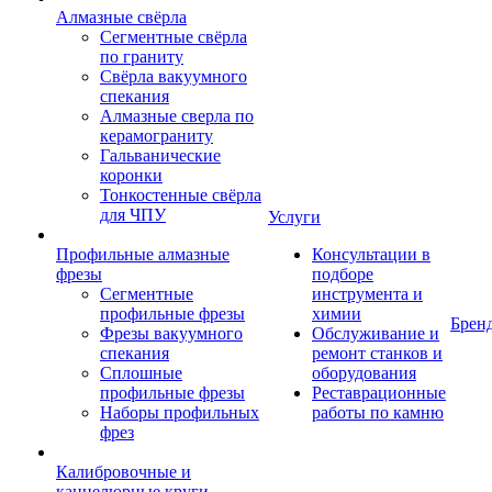
Алмазные свёрла
Сегментные свёрла
по граниту
Свёрла вакуумного
спекания
Алмазные сверла по
керамограниту
Гальванические
коронки
Тонкостенные свёрла
для ЧПУ
Услуги
Профильные алмазные
Консультации в
фрезы
подборе
Сегментные
инструмента и
профильные фрезы
химии
Брен
Фрезы вакуумного
Обслуживание и
спекания
ремонт станков и
Сплошные
оборудования
профильные фрезы
Реставрационные
Наборы профильных
работы по камню
фрез
Калибровочные и
каннелюрные круги