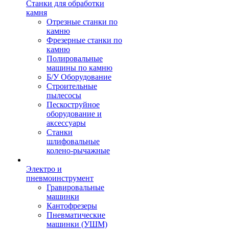
Станки для обработки
камня
Отрезные станки по
камню
Фрезерные станки по
камню
Полировальные
машины по камню
Б/У Оборудование
Строительные
пылесосы
Пескоструйное
оборудование и
аксессуары
Станки
шлифовальные
колено-рычажные
Электро и
пневмоинструмент
Гравировальные
машинки
Кантофрезеры
Пневматические
машинки (УШМ)