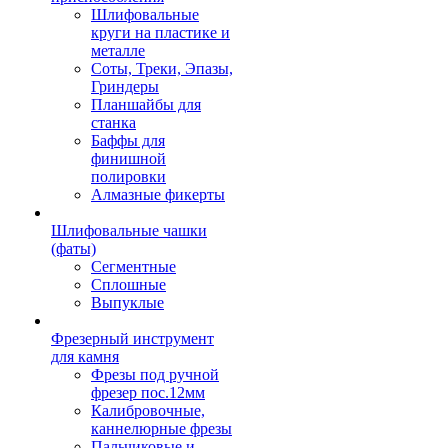
Шлифовальные
круги на пластике и
металле
Соты, Треки, Эпазы,
Гриндеры
Планшайбы для
станка
Баффы для
финишной
полировки
Алмазные фикерты
Шлифовальные чашки
(фаты)
Сегментные
Сплошные
Выпуклые
Фрезерный инструмент
для камня
Фрезы под ручной
фрезер пос.12мм
Калибровочные,
каннелюрные фрезы
Пальчиковые и