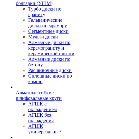
болгарки (УШМ)
Турбо диски по
граниту
Гальванические
диски по мрамору
Сегментные диски
Мульти диски
Алмазные диски по
керамограниту и
керамической плитки
Алмазные диски по
бетону
Расшивочные диски
Сплошные диски по
камню
Алмазные гибкие
шлифовальные круги
АГШК с
охлаждением
АГШК без
охлаждения
АГШК
универсальные