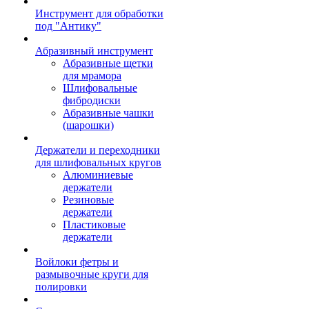
Инструмент для обработки
под "Антику"
Абразивный инструмент
Абразивные щетки
для мрамора
Шлифовальные
фибродиски
Абразивные чашки
(шарошки)
Держатели и переходники
для шлифовальных кругов
Алюминиевые
держатели
Резиновые
держатели
Пластиковые
держатели
Войлоки фетры и
размывочные круги для
полировки