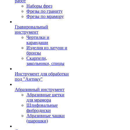
работ
Наборы фрез
Фрезы по граниту
Фрезы по мрамору
Гравировальный
инструмент
Чертилки и
карандаши
Изделия из латуни и
бронзы
Скарпели,
закольники, спицы
Инструмент для обработки
под "Антику"
Абразивный инструмент
Абразивные щетки
для мрамора
Шлифовальные
фибродиски
Абразивные чашки
(шарошки)