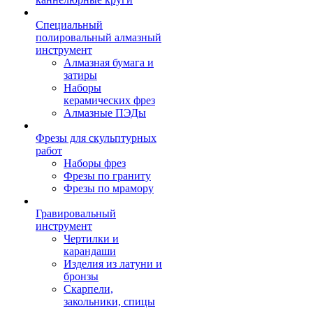
Специальный
полировальный алмазный
инструмент
Алмазная бумага и
затиры
Наборы
керамических фрез
Алмазные ПЭДы
Фрезы для скульптурных
работ
Наборы фрез
Фрезы по граниту
Фрезы по мрамору
Гравировальный
инструмент
Чертилки и
карандаши
Изделия из латуни и
бронзы
Скарпели,
закольники, спицы