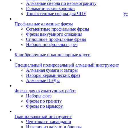
Алмазные сверла по керамограниту
Гальванические коронки
Тонкостенные свёрла для ЧПУ
Ус
Профильные алмазные фрезы
Сегментные профильные фрезы
Фрезы вакуумного спекания
Сплошные профильные фрезы
Наборы профильных фрез
Калибровочные и каннелюрные круги
Специальный полировальный алмазный инструмент
Алмазная бумага и затиры
Наборы керамических фрез
Алмазные ПЭДы
Фрезы для скульптурных работ
Наборы фрез
Фрезы по граниту
Фрезы по мрамору
Гравировальный инструмент
Чертилки и карандаши
Изделия из латуни и бронзы