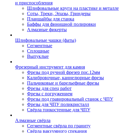
и приспособления
Шлифовальные круги на пластике и металле
Соты, Треки, Эпазы, Гриндеры
Планшайбы для станка
Баффы для финишной полировки
Алмазные фикерты
Шлифовальные чашки (фаты)
Сегментные
Сплошные
Выпуклые
Фрезерный инструмент для камня
Фрезы под ручной фрезер пос.12мм
Калибровочные, каннелюрные фрезы
Пальчиковые и барельефные фрезы
Фрезы для спец работ
Фрезы с погружением
Фрезы под гравировальный станок с ЧПУ
Фрезы для ЧПУ поликристалл
Свёрла тонкостенные для ЧПУ
Алмазные свёрла
Сегментные свёрла по граниту
Свёрла вакуумного спекания