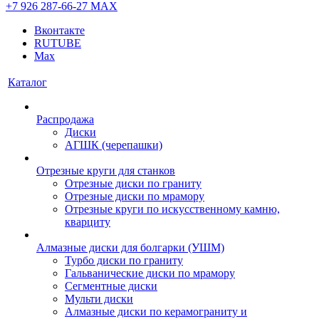
+7 926 287-66-27
МАХ
Вконтакте
RUTUBE
Max
Каталог
Распродажа
Диски
АГШК (черепашки)
Отрезные круги для станков
Отрезные диски по граниту
Отрезные диски по мрамору
Отрезные круги по искусственному камню,
кварциту
Алмазные диски для болгарки (УШМ)
Турбо диски по граниту
Гальванические диски по мрамору
Сегментные диски
Мульти диски
Алмазные диски по керамограниту и