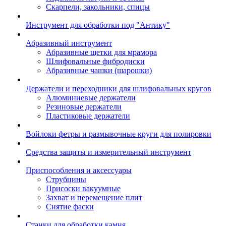
Скарпели, закольники, спицы
Инструмент для обработки под "Антику"
Абразивный инструмент
Абразивные щетки для мрамора
Шлифовальные фибродиски
Абразивные чашки (шарошки)
Держатели и переходники для шлифовальных кругов
Алюминиевые держатели
Резиновые держатели
Пластиковые держатели
Войлоки фетры и размывочные круги для полировки
Средства защиты и измерительный инструмент
Приспособления и аксессуары
Струбцины
Присоски вакуумные
Захват и перемещение плит
Снятие фаски
Станки для обработки камня