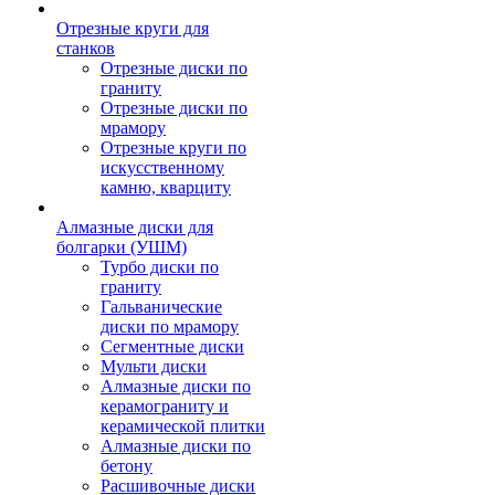
Отрезные круги для
станков
Отрезные диски по
граниту
Отрезные диски по
мрамору
Отрезные круги по
искусственному
камню, кварциту
Алмазные диски для
болгарки (УШМ)
Турбо диски по
граниту
Гальванические
диски по мрамору
Сегментные диски
Мульти диски
Алмазные диски по
керамограниту и
керамической плитки
Алмазные диски по
бетону
Расшивочные диски