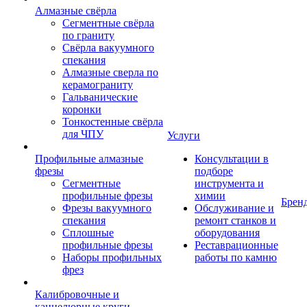
Алмазные свёрла
Сегментные свёрла
по граниту
Свёрла вакуумного
спекания
Алмазные сверла по
керамограниту
Гальванические
коронки
Тонкостенные свёрла
для ЧПУ
Услуги
Профильные алмазные
Консультации в
фрезы
подборе
Сегментные
инструмента и
профильные фрезы
химии
Брен
Фрезы вакуумного
Обслуживание и
спекания
ремонт станков и
Сплошные
оборудования
профильные фрезы
Реставрационные
Наборы профильных
работы по камню
фрез
Калибровочные и
каннелюрные круги