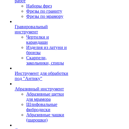
работ
Наборы фрез
Фрезы по граниту
Фрезы по мрамору
Гравировальный
инструмент
Чертилки и
карандаши
Изделия из латуни и
бронзы
Скарпели,
закольники, спицы
Инструмент для обработки
под "Антику"
Абразивный инструмент
Абразивные щетки
для мрамора
Шлифовальные
фибродиски
Абразивные чашки
(шарошки)