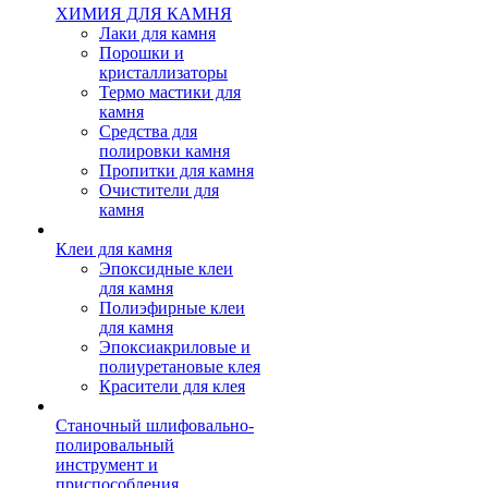
ХИМИЯ ДЛЯ КАМНЯ
Лаки для камня
Порошки и
кристаллизаторы
Термо мастики для
камня
Средства для
полировки камня
Пропитки для камня
Очистители для
камня
Клеи для камня
Эпоксидные клеи
для камня
Полиэфирные клеи
для камня
Эпоксиакриловые и
полиуретановые клея
Красители для клея
Станочный шлифовально-
полировальный
инструмент и
приспособления