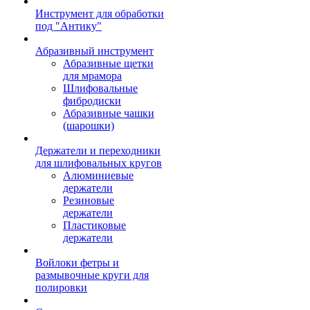
Инструмент для обработки
под "Антику"
Абразивный инструмент
Абразивные щетки
для мрамора
Шлифовальные
фибродиски
Абразивные чашки
(шарошки)
Держатели и переходники
для шлифовальных кругов
Алюминиевые
держатели
Резиновые
держатели
Пластиковые
держатели
Войлоки фетры и
размывочные круги для
полировки