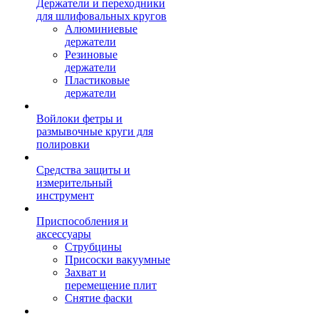
Держатели и переходники
для шлифовальных кругов
Алюминиевые
держатели
Резиновые
держатели
Пластиковые
держатели
Войлоки фетры и
размывочные круги для
полировки
Средства защиты и
измерительный
инструмент
Приспособления и
аксессуары
Струбцины
Присоски вакуумные
Захват и
перемещение плит
Снятие фаски