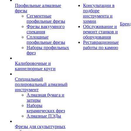
Профильные алмазные
Консультации в
фрезы
подборе
Сегментные
инструмента и
профильные фрезы
химии
Брен
Фрезы вакуумного
Обслуживание и
спекания
ремонт станков и
Сплошные
оборудования
профильные фрезы
Реставрационные
Наборы профильных
работы по камню
фрез
Калибровочные и
каннелюрные круги
Специальный
полировальный алмазный
инструмент
Алмазная бумага и
затиры
Наборы
керамических фрез
Алмазные ПЭДы
Фрезы для скульптурных