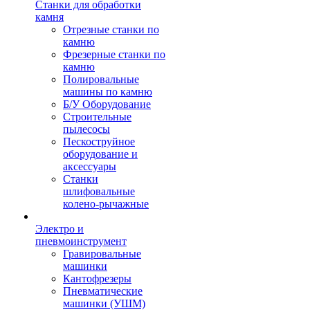
Станки для обработки
камня
Отрезные станки по
камню
Фрезерные станки по
камню
Полировальные
машины по камню
Б/У Оборудование
Строительные
пылесосы
Пескоструйное
оборудование и
аксессуары
Станки
шлифовальные
колено-рычажные
Электро и
пневмоинструмент
Гравировальные
машинки
Кантофрезеры
Пневматические
машинки (УШМ)