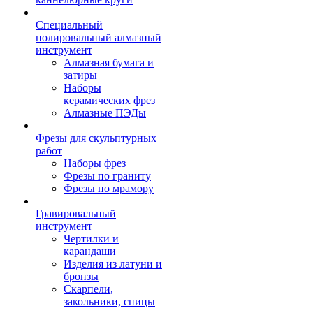
Специальный
полировальный алмазный
инструмент
Алмазная бумага и
затиры
Наборы
керамических фрез
Алмазные ПЭДы
Фрезы для скульптурных
работ
Наборы фрез
Фрезы по граниту
Фрезы по мрамору
Гравировальный
инструмент
Чертилки и
карандаши
Изделия из латуни и
бронзы
Скарпели,
закольники, спицы