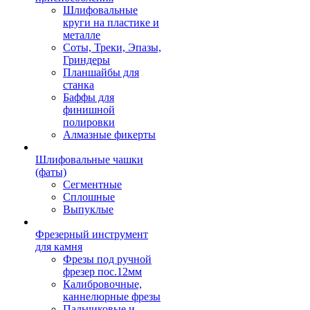
Шлифовальные
круги на пластике и
металле
Соты, Треки, Эпазы,
Гриндеры
Планшайбы для
станка
Баффы для
финишной
полировки
Алмазные фикерты
Шлифовальные чашки
(фаты)
Сегментные
Сплошные
Выпуклые
Фрезерный инструмент
для камня
Фрезы под ручной
фрезер пос.12мм
Калибровочные,
каннелюрные фрезы
Пальчиковые и