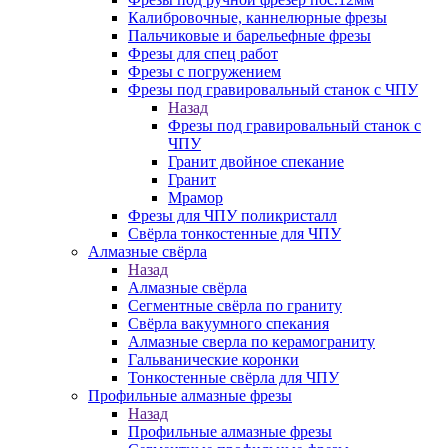
Калибровочные, каннелюрные фрезы
Пальчиковые и барельефные фрезы
Фрезы для спец работ
Фрезы с погружением
Фрезы под гравировальный станок с ЧПУ
Назад
Фрезы под гравировальный станок с
ЧПУ
Гранит двойное спекание
Гранит
Мрамор
Фрезы для ЧПУ поликристалл
Свёрла тонкостенные для ЧПУ
Алмазные свёрла
Назад
Алмазные свёрла
Сегментные свёрла по граниту
Свёрла вакуумного спекания
Алмазные сверла по керамограниту
Гальванические коронки
Тонкостенные свёрла для ЧПУ
Профильные алмазные фрезы
Назад
Профильные алмазные фрезы