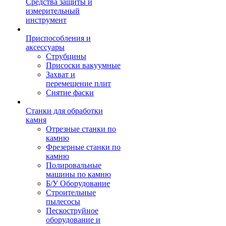
Средства защиты и
измерительный
инструмент
Приспособления и
аксессуары
Струбцины
Присоски вакуумные
Захват и
перемещение плит
Снятие фаски
Станки для обработки
камня
Отрезные станки по
камню
Фрезерные станки по
камню
Полировальные
машины по камню
Б/У Оборудование
Строительные
пылесосы
Пескоструйное
оборудование и