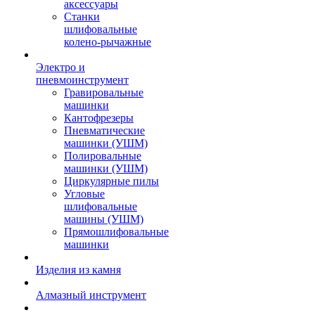
аксессуары
Станки
шлифовальные
колено-рычажные
Электро и
пневмоинструмент
Гравировальные
машинки
Кантофрезеры
Пневматические
машинки (УШМ)
Полировальные
машинки (УШМ)
Циркулярные пилы
Угловые
шлифовальные
машины (УШМ)
Прямошлифовальные
машинки
Изделия из камня
Алмазный инструмент