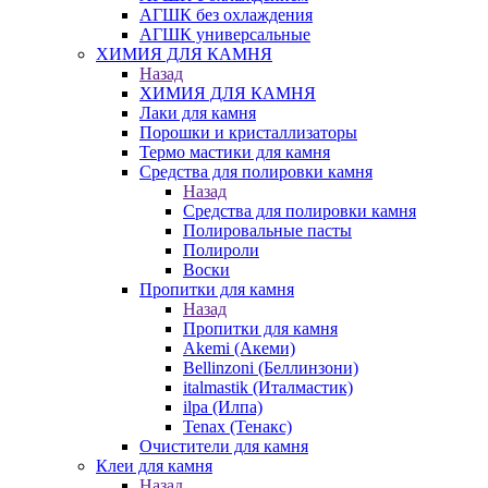
АГШК без охлаждения
АГШК универсальные
ХИМИЯ ДЛЯ КАМНЯ
Назад
ХИМИЯ ДЛЯ КАМНЯ
Лаки для камня
Порошки и кристаллизаторы
Термо мастики для камня
Средства для полировки камня
Назад
Средства для полировки камня
Полировальные пасты
Полироли
Воски
Пропитки для камня
Назад
Пропитки для камня
Akemi (Акеми)
Bellinzoni (Беллинзони)
italmastik (Италмастик)
ilpa (Илпа)
Tenax (Тенакс)
Очистители для камня
Клеи для камня
Назад