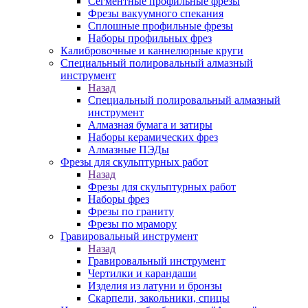
Сегментные профильные фрезы
Фрезы вакуумного спекания
Сплошные профильные фрезы
Наборы профильных фрез
Калибровочные и каннелюрные круги
Специальный полировальный алмазный
инструмент
Назад
Специальный полировальный алмазный
инструмент
Алмазная бумага и затиры
Наборы керамических фрез
Алмазные ПЭДы
Фрезы для скульптурных работ
Назад
Фрезы для скульптурных работ
Наборы фрез
Фрезы по граниту
Фрезы по мрамору
Гравировальный инструмент
Назад
Гравировальный инструмент
Чертилки и карандаши
Изделия из латуни и бронзы
Скарпели, закольники, спицы