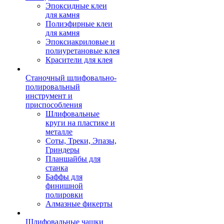
Эпоксидные клеи
для камня
Полиэфирные клеи
для камня
Эпоксиакриловые и
полиуретановые клея
Красители для клея
Станочный шлифовально-
полировальный
инструмент и
приспособления
Шлифовальные
круги на пластике и
металле
Соты, Треки, Эпазы,
Гриндеры
Планшайбы для
станка
Баффы для
финишной
полировки
Алмазные фикерты
Шлифовальные чашки