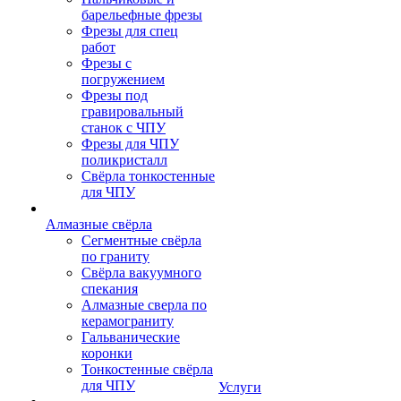
барельефные фрезы
Фрезы для спец
работ
Фрезы с
погружением
Фрезы под
гравировальный
станок с ЧПУ
Фрезы для ЧПУ
поликристалл
Свёрла тонкостенные
для ЧПУ
Алмазные свёрла
Сегментные свёрла
по граниту
Свёрла вакуумного
спекания
Алмазные сверла по
керамограниту
Гальванические
коронки
Тонкостенные свёрла
для ЧПУ
Услуги