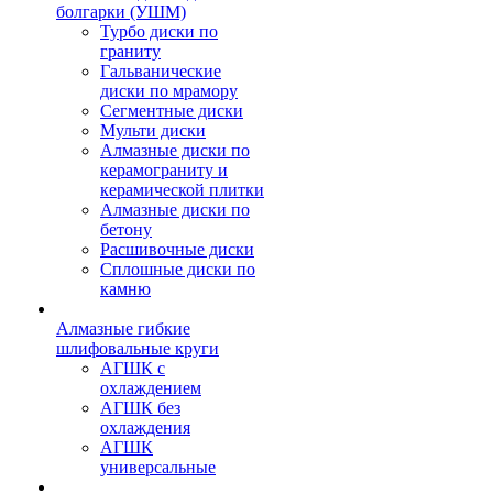
болгарки (УШМ)
Турбо диски по
граниту
Гальванические
диски по мрамору
Сегментные диски
Мульти диски
Алмазные диски по
керамограниту и
керамической плитки
Алмазные диски по
бетону
Расшивочные диски
Сплошные диски по
камню
Алмазные гибкие
шлифовальные круги
АГШК с
охлаждением
АГШК без
охлаждения
АГШК
универсальные