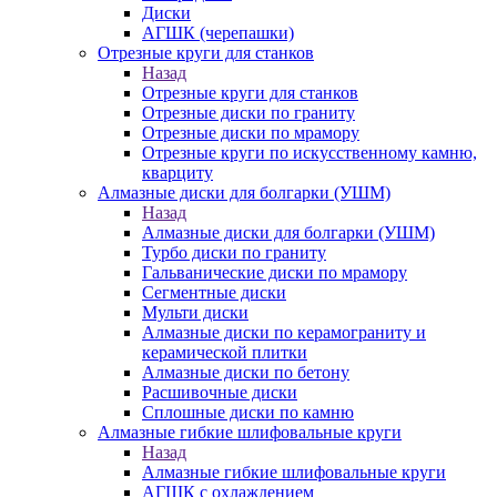
Диски
АГШК (черепашки)
Отрезные круги для станков
Назад
Отрезные круги для станков
Отрезные диски по граниту
Отрезные диски по мрамору
Отрезные круги по искусственному камню,
кварциту
Алмазные диски для болгарки (УШМ)
Назад
Алмазные диски для болгарки (УШМ)
Турбо диски по граниту
Гальванические диски по мрамору
Сегментные диски
Мульти диски
Алмазные диски по керамограниту и
керамической плитки
Алмазные диски по бетону
Расшивочные диски
Сплошные диски по камню
Алмазные гибкие шлифовальные круги
Назад
Алмазные гибкие шлифовальные круги
АГШК с охлаждением