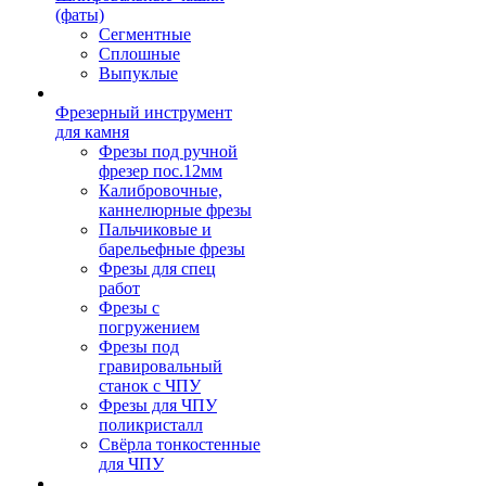
(фаты)
Сегментные
Сплошные
Выпуклые
Фрезерный инструмент
для камня
Фрезы под ручной
фрезер пос.12мм
Калибровочные,
каннелюрные фрезы
Пальчиковые и
барельефные фрезы
Фрезы для спец
работ
Фрезы с
погружением
Фрезы под
гравировальный
станок с ЧПУ
Фрезы для ЧПУ
поликристалл
Свёрла тонкостенные
для ЧПУ