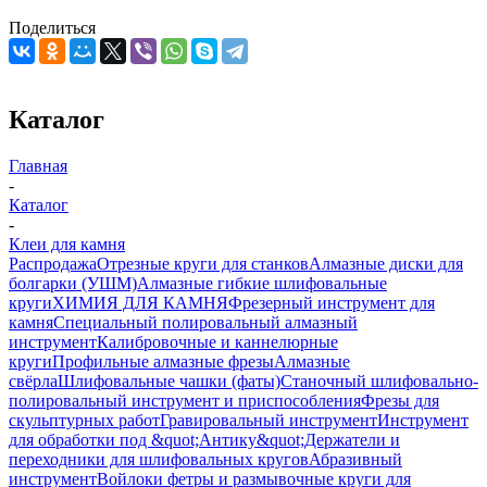
Поделиться
Каталог
Главная
-
Каталог
-
Клеи для камня
Распродажа
Отрезные круги для станков
Алмазные диски для
болгарки (УШМ)
Алмазные гибкие шлифовальные
круги
ХИМИЯ ДЛЯ КАМНЯ
Фрезерный инструмент для
камня
Специальный полировальный алмазный
инструмент
Калибровочные и каннелюрные
круги
Профильные алмазные фрезы
Алмазные
свёрла
Шлифовальные чашки (фаты)
Станочный шлифовально-
полировальный инструмент и приспособления
Фрезы для
скульптурных работ
Гравировальный инструмент
Инструмент
для обработки под &quot;Антику&quot;
Держатели и
переходники для шлифовальных кругов
Абразивный
инструмент
Войлоки фетры и размывочные круги для