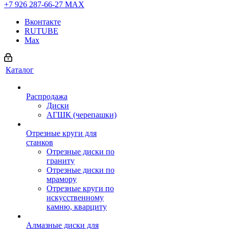
+7 926 287-66-27
МАХ
Вконтакте
RUTUBE
Max
Каталог
Распродажа
Диски
АГШК (черепашки)
Отрезные круги для
станков
Отрезные диски по
граниту
Отрезные диски по
мрамору
Отрезные круги по
искусственному
камню, кварциту
Алмазные диски для