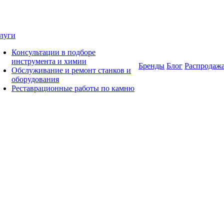
луги
Консультации в подборе
инструмента и химии
Бренды
Блог
Распродаж
Обслуживание и ремонт станков и
оборудования
Реставрационные работы по камню