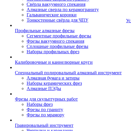
Свёрла вакуумного спекания
Алмазные сверла по керамограниту
Гальванические коронки
Тонкостенные свёрла для ЧПУ
Ус
Профильные алмазные фрезы
Сегментные профильные фрезы
Фрезы вакуумного спекания
Сплошные профильные фрезы
Наборы профильных фрез
Калибровочные и каннелюрные круги
Специальный полировальный алмазный инструмент
Алмазная бумага и затиры
Наборы керамических фрез
Алмазные ПЭДы
Фрезы для скульптурных работ
Наборы фрез
Фрезы по граниту
Фрезы по мрамору
Гравировальный инструмент
Чертилки и карандаши