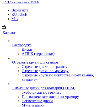
+7 926 287-66-27
МАХ
Вконтакте
RUTUBE
Max
Каталог
Распродажа
Диски
АГШК (черепашки)
Отрезные круги для станков
Отрезные диски по граниту
Отрезные диски по мрамору
Отрезные круги по искусственному камню,
кварциту
Алмазные диски для болгарки (УШМ)
Турбо диски по граниту
Гальванические диски по мрамору
Сегментные диски
Мульти диски