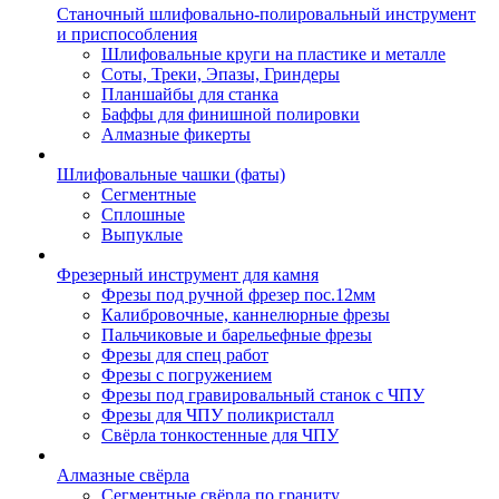
Станочный шлифовально-полировальный инструмент
и приспособления
Шлифовальные круги на пластике и металле
Соты, Треки, Эпазы, Гриндеры
Планшайбы для станка
Баффы для финишной полировки
Алмазные фикерты
Шлифовальные чашки (фаты)
Сегментные
Сплошные
Выпуклые
Фрезерный инструмент для камня
Фрезы под ручной фрезер пос.12мм
Калибровочные, каннелюрные фрезы
Пальчиковые и барельефные фрезы
Фрезы для спец работ
Фрезы с погружением
Фрезы под гравировальный станок с ЧПУ
Фрезы для ЧПУ поликристалл
Свёрла тонкостенные для ЧПУ
Алмазные свёрла
Сегментные свёрла по граниту