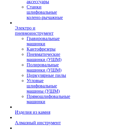
аксессуары
Станки
шлифовальные
колено-рычажные
Электро и
пневмоинструмент
Гравировальные
машинки
Кантофрезеры
Пневматические
машинки (УШМ)
Полировальные
машинки (УШМ)
Циркулярные пилы
Угловые
шлифовальные
машины (УШМ)
Прямошлифовальные
машинки
Изделия из камня
Алмазный инструмент