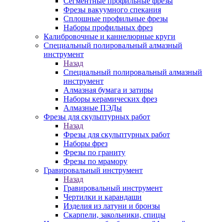
Сегментные профильные фрезы
Фрезы вакуумного спекания
Сплошные профильные фрезы
Наборы профильных фрез
Калибровочные и каннелюрные круги
Специальный полировальный алмазный
инструмент
Назад
Специальный полировальный алмазный
инструмент
Алмазная бумага и затиры
Наборы керамических фрез
Алмазные ПЭДы
Фрезы для скульптурных работ
Назад
Фрезы для скульптурных работ
Наборы фрез
Фрезы по граниту
Фрезы по мрамору
Гравировальный инструмент
Назад
Гравировальный инструмент
Чертилки и карандаши
Изделия из латуни и бронзы
Скарпели, закольники, спицы