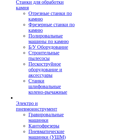
Станки для обработки
камня
Отрезные станки по
камню
Фрезерные станки по
камню
Полировальные
машины по камню
Б/У Оборудование
Строительные
пылесосы
Пескоструйное
оборудование и
аксессуары
Станки
шлифовальные
колено-рычажные
Электро и
пневмоинструмент
Гравировальные
машинки
Кантофрезеры
Пневматические
машинки (УШМ)