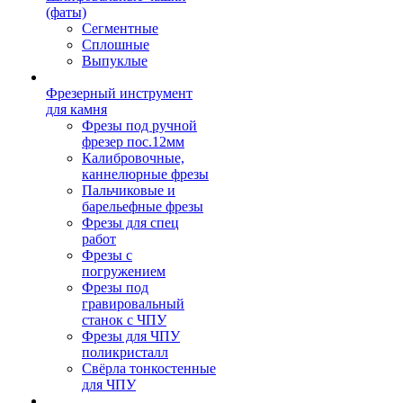
(фаты)
Сегментные
Сплошные
Выпуклые
Фрезерный инструмент
для камня
Фрезы под ручной
фрезер пос.12мм
Калибровочные,
каннелюрные фрезы
Пальчиковые и
барельефные фрезы
Фрезы для спец
работ
Фрезы с
погружением
Фрезы под
гравировальный
станок с ЧПУ
Фрезы для ЧПУ
поликристалл
Свёрла тонкостенные
для ЧПУ