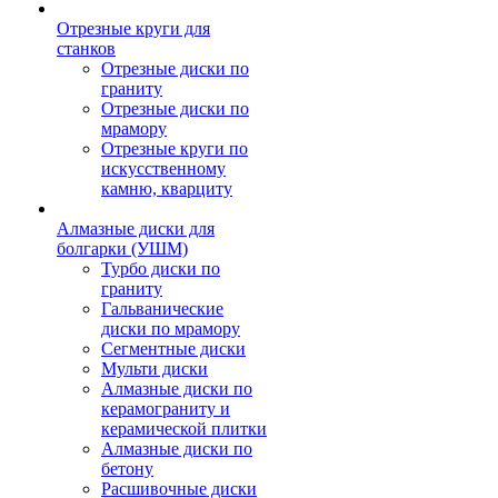
Отрезные круги для
станков
Отрезные диски по
граниту
Отрезные диски по
мрамору
Отрезные круги по
искусственному
камню, кварциту
Алмазные диски для
болгарки (УШМ)
Турбо диски по
граниту
Гальванические
диски по мрамору
Сегментные диски
Мульти диски
Алмазные диски по
керамограниту и
керамической плитки
Алмазные диски по
бетону
Расшивочные диски