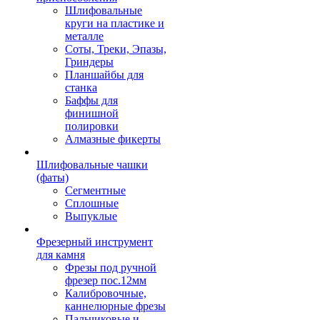
Шлифовальные
круги на пластике и
металле
Соты, Треки, Эпазы,
Гриндеры
Планшайбы для
станка
Баффы для
финишной
полировки
Алмазные фикерты
Шлифовальные чашки
(фаты)
Сегментные
Сплошные
Выпуклые
Фрезерный инструмент
для камня
Фрезы под ручной
фрезер пос.12мм
Калибровочные,
каннелюрные фрезы
Пальчиковые и