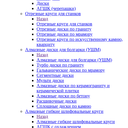
Диски
АГШК (черепашки)
Отрезные круги для станков
Назад
Отрезные круги для станков
Отрезные диски по граниту
Отрезные диски по мрамору
Отрезные круги по искусственному камню,
кварциту
Алмазные диски для болгарки (УШМ)
Назад
Алмазные диски для болгарки (УШМ)
Турбо диски по граниту
Гальванические диски по мрамору
Сегментные диски
Мульти диски
Алмазные диски по керамограниту и
керамической плитки
Алмазные диски по бетону
Расшивочные диски
Сплошные диски по камню
Алмазные гибкие шлифовальные круги
Назад
Алмазные гибкие шлифовальные круги
АГШК с охлаждением