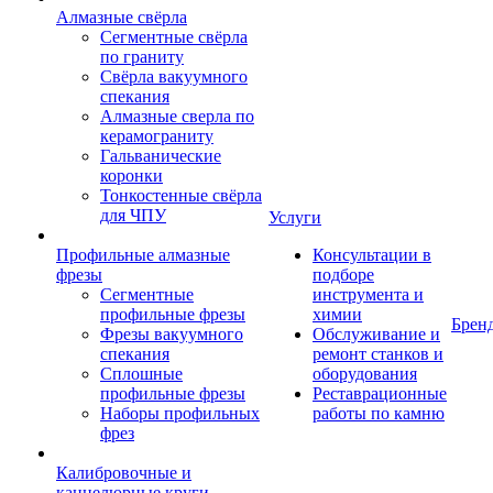
Алмазные свёрла
Сегментные свёрла
по граниту
Свёрла вакуумного
спекания
Алмазные сверла по
керамограниту
Гальванические
коронки
Тонкостенные свёрла
для ЧПУ
Услуги
Профильные алмазные
Консультации в
фрезы
подборе
Сегментные
инструмента и
профильные фрезы
химии
Брен
Фрезы вакуумного
Обслуживание и
спекания
ремонт станков и
Сплошные
оборудования
профильные фрезы
Реставрационные
Наборы профильных
работы по камню
фрез
Калибровочные и
каннелюрные круги