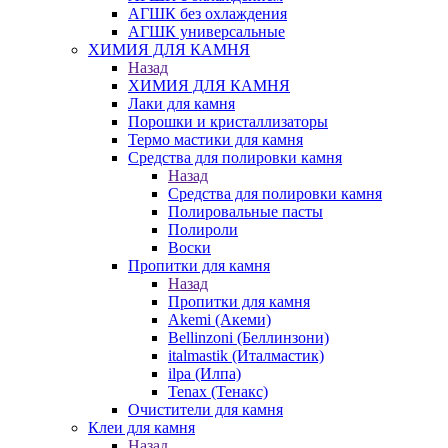
АГШК без охлаждения
АГШК универсальные
ХИМИЯ ДЛЯ КАМНЯ
Назад
ХИМИЯ ДЛЯ КАМНЯ
Лаки для камня
Порошки и кристаллизаторы
Термо мастики для камня
Средства для полировки камня
Назад
Средства для полировки камня
Полировальные пасты
Полироли
Воски
Пропитки для камня
Назад
Пропитки для камня
Akemi (Акеми)
Bellinzoni (Беллинзони)
italmastik (Италмастик)
ilpa (Илпа)
Tenax (Тенакс)
Очистители для камня
Клеи для камня
Назад