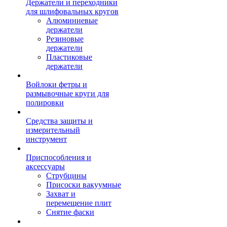
Держатели и переходники
для шлифовальных кругов
Алюминиевые
держатели
Резиновые
держатели
Пластиковые
держатели
Войлоки фетры и
размывочные круги для
полировки
Средства защиты и
измерительный
инструмент
Приспособления и
аксессуары
Струбцины
Присоски вакуумные
Захват и
перемещение плит
Снятие фаски