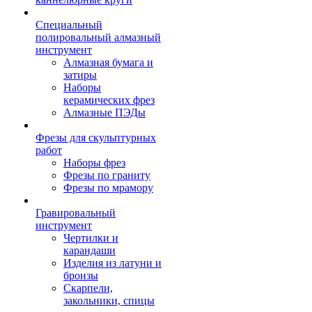
Специальный
полировальный алмазный
инструмент
Алмазная бумага и
затиры
Наборы
керамических фрез
Алмазные ПЭДы
Фрезы для скульптурных
работ
Наборы фрез
Фрезы по граниту
Фрезы по мрамору
Гравировальный
инструмент
Чертилки и
карандаши
Изделия из латуни и
бронзы
Скарпели,
закольники, спицы