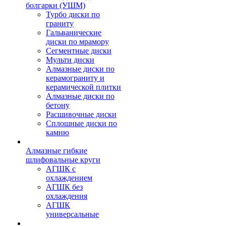
болгарки (УШМ)
Турбо диски по
граниту
Гальванические
диски по мрамору
Сегментные диски
Мульти диски
Алмазные диски по
керамограниту и
керамической плитки
Алмазные диски по
бетону
Расшивочные диски
Сплошные диски по
камню
Алмазные гибкие
шлифовальные круги
АГШК с
охлаждением
АГШК без
охлаждения
АГШК
универсальные