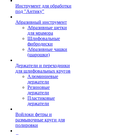
Инструмент для обработки
под "Антику"
Абразивный инструмент
Абразивные щетки
для мрамора
Шлифовальные
фибродиски
Абразивные чашки
(шарошки)
Держатели и переходники
для шлифовальных кругов
Алюминиевые
держатели
Резиновые
держатели
Пластиковые
держатели
Войлоки фетры и
размывочные круги для
полировки