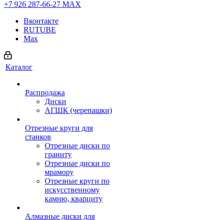
+7 926 287-66-27
МАХ
Вконтакте
RUTUBE
Max
Каталог
Распродажа
Диски
АГШК (черепашки)
Отрезные круги для
станков
Отрезные диски по
граниту
Отрезные диски по
мрамору
Отрезные круги по
искусственному
камню, кварциту
Алмазные диски для