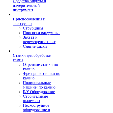
Средства защиты и
измерительный
инструмент
Приспособления и
аксессуары
Струбцины
Присоски вакуумные
Захват и
перемещение плит
Снятие фаски
Станки для обработки
камня
Отрезные станки по
камню
Фрезерные станки по
камню
Полировальные
машины по камню
Б/У Оборудование
Строительные
пылесосы
Пескоструйное
оборудование и