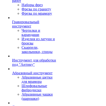
работ
Наборы фрез
Фрезы по граниту
Фрезы по мрамору
Гравировальный
инструмент
Чертилки и
карандаши
Изделия из латуни и
бронзы
Скарпели,
закольники, спицы
Инструмент для обработки
под "Антику"
Абразивный инструмент
Абразивные щетки
для мрамора
Шлифовальные
фибродиски
Абразивные чашки
(шарошки)