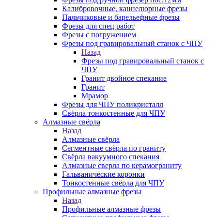
Калибровочные, каннелюрные фрезы
Пальчиковые и барельефные фрезы
Фрезы для спец работ
Фрезы с погружением
Фрезы под гравировальный станок с ЧПУ
Назад
Фрезы под гравировальный станок с
ЧПУ
Гранит двойное спекание
Гранит
Мрамор
Фрезы для ЧПУ поликристалл
Свёрла тонкостенные для ЧПУ
Алмазные свёрла
Назад
Алмазные свёрла
Сегментные свёрла по граниту
Свёрла вакуумного спекания
Алмазные сверла по керамограниту
Гальванические коронки
Тонкостенные свёрла для ЧПУ
Профильные алмазные фрезы
Назад
Профильные алмазные фрезы