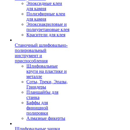
Эпоксидные клеи
для камня
Полиэфирные клеи
для камня
Эпоксиакриловые и
полиуретановые клея
Красители для клея
Станочный шлифовально-
полировальный
инструмент и
приспособления
Шлифовальные
круги на пластике и
металле
Соты, Треки, Эпазы,
Гриндеры
Планшайбы для
станка
Баффы для
финишной
полировки
Алмазные фикерты
Шлифовальные чашки