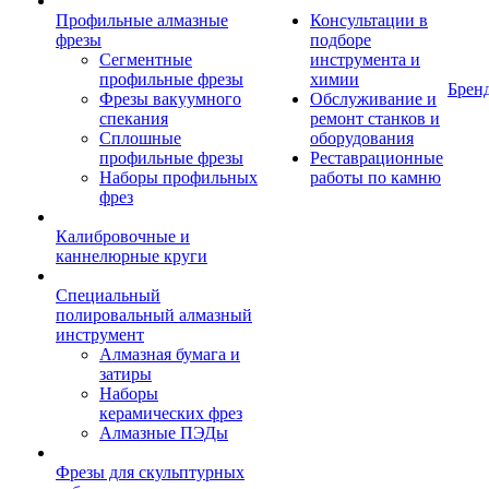
Профильные алмазные
Консультации в
фрезы
подборе
Сегментные
инструмента и
профильные фрезы
химии
Брен
Фрезы вакуумного
Обслуживание и
спекания
ремонт станков и
Сплошные
оборудования
профильные фрезы
Реставрационные
Наборы профильных
работы по камню
фрез
Калибровочные и
каннелюрные круги
Специальный
полировальный алмазный
инструмент
Алмазная бумага и
затиры
Наборы
керамических фрез
Алмазные ПЭДы
Фрезы для скульптурных