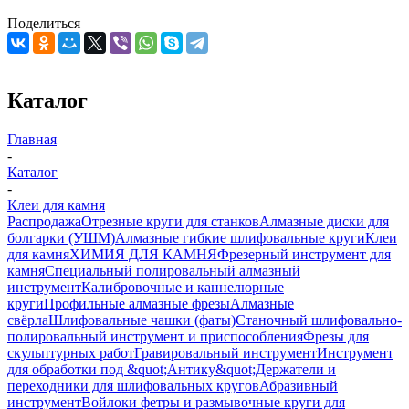
Поделиться
Каталог
Главная
-
Каталог
-
Клеи для камня
Распродажа
Отрезные круги для станков
Алмазные диски для
болгарки (УШМ)
Алмазные гибкие шлифовальные круги
Клеи
для камня
ХИМИЯ ДЛЯ КАМНЯ
Фрезерный инструмент для
камня
Специальный полировальный алмазный
инструмент
Калибровочные и каннелюрные
круги
Профильные алмазные фрезы
Алмазные
свёрла
Шлифовальные чашки (фаты)
Станочный шлифовально-
полировальный инструмент и приспособления
Фрезы для
скульптурных работ
Гравировальный инструмент
Инструмент
для обработки под &quot;Антику&quot;
Держатели и
переходники для шлифовальных кругов
Абразивный
инструмент
Войлоки фетры и размывочные круги для