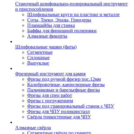
Станочный шлифовально-полировальный инструмент
и приспособления
Шлифовальные круги на пластике и металле
Соты, Треки, Эпазы, Гриндеры
Планшайбы для станка
Баффы для финишной полировки
Алмазные фикерты
Шлифовальные чашки (фаты)
Сегментные
Сплошные
Выпуклые
Фрезерный инструмент для камня
Фрезы под ручной фрезер пос.12мм
Калибровочные, каннелюрные фрезы
Пальчиковые и барельефные фрезы
Фрезы для спец работ
Фрезы с погружением
Фрезы под гравировальный станок с ЧПУ
Фрезы для ЧПУ поликристалл
Свёрла тонкостенные для ЧПУ
Алмазные свёрла
Сегментные свёрла по граниту