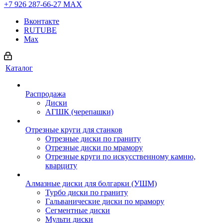
+7 926 287-66-27
МАХ
Вконтакте
RUTUBE
Max
Каталог
Распродажа
Диски
АГШК (черепашки)
Отрезные круги для станков
Отрезные диски по граниту
Отрезные диски по мрамору
Отрезные круги по искусственному камню,
кварциту
Алмазные диски для болгарки (УШМ)
Турбо диски по граниту
Гальванические диски по мрамору
Сегментные диски
Мульти диски