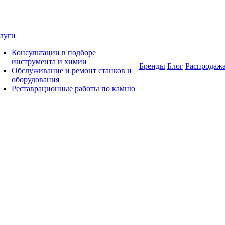
луги
Консультации в подборе
инструмента и химии
Бренды
Блог
Распродаж
Обслуживание и ремонт станков и
оборудования
Реставрационные работы по камню