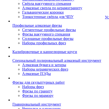
Свёрла вакуумного спекания
Алмазные сверла по керамограниту
Гальванические коронки
Тонкостенные свёрла для ЧПУ
Ус
Профильные алмазные фрезы
Сегментные профильные фрезы
Фрезы вакуумного спекания
Сплошные профильные фрезы
Наборы профильных фрез
Калибровочные и каннелюрные круги
Специальный полировальный алмазный инструмент
Алмазная бумага и затиры
Наборы керамических фрез
Алмазные ПЭДы
Фрезы для скульптурных работ
Наборы фрез
Фрезы по граниту
Фрезы по мрамору
Гравировальный инструмент
Чертилки и карандаши