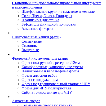
Станочный шлифовально-полировальный инструмент
и приспособления
Шлифовальные круги на пластике и металле
Соты, Треки, Эпазы, Гриндеры
Планшайбы для станка
Баффы для финишной полировки
Алмазные фикерты
Шлифовальные чашки (фаты)
Сегментные
Сплошные
Выпуклые
Фрезерный инструмент для камня
Фрезы под ручной фрезер пос.12мм
Калибровочные, каннелюрные фрезы
Пальчиковые и барельефные фрезы
Фрезы для спец работ
Фрезы с погружением
Фрезы под гравировальный станок с ЧПУ
Фрезы для ЧПУ поликристалл
Свёрла тонкостенные для ЧПУ
Алмазные свёрла
Сегментные свёрла по граниту