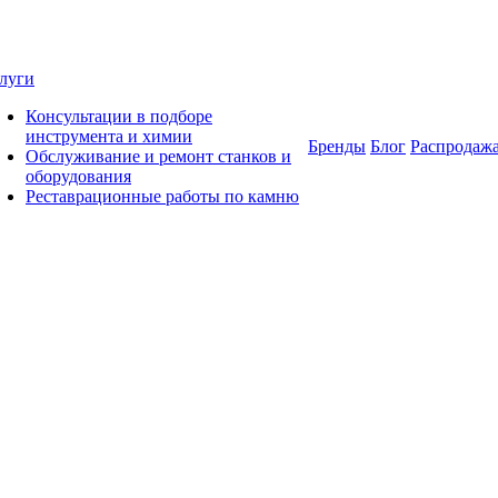
луги
Консультации в подборе
инструмента и химии
Бренды
Блог
Распродаж
Обслуживание и ремонт станков и
оборудования
Реставрационные работы по камню