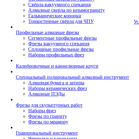
Свёрла вакуумного спекания
Алмазные сверла по керамограниту
Гальванические коронки
Тонкостенные свёрла для ЧПУ
Ус
Профильные алмазные фрезы
Сегментные профильные фрезы
Фрезы вакуумного спекания
Сплошные профильные фрезы
Наборы профильных фрез
Калибровочные и каннелюрные круги
Специальный полировальный алмазный инструмент
Алмазная бумага и затиры
Наборы керамических фрез
Алмазные ПЭДы
Фрезы для скульптурных работ
Наборы фрез
Фрезы по граниту
Фрезы по мрамору
Гравировальный инструмент
Чертилки и карандаши