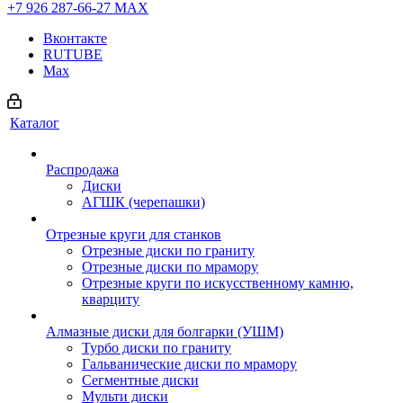
+7 926 287-66-27
МАХ
Вконтакте
RUTUBE
Max
Каталог
Распродажа
Диски
АГШК (черепашки)
Отрезные круги для станков
Отрезные диски по граниту
Отрезные диски по мрамору
Отрезные круги по искусственному камню,
кварциту
Алмазные диски для болгарки (УШМ)
Турбо диски по граниту
Гальванические диски по мрамору
Сегментные диски
Мульти диски