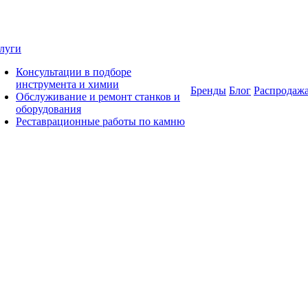
луги
Консультации в подборе
инструмента и химии
Бренды
Блог
Распродаж
Обслуживание и ремонт станков и
оборудования
Реставрационные работы по камню