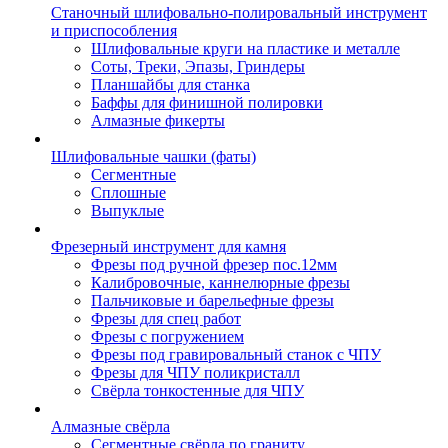
Станочный шлифовально-полировальный инструмент
и приспособления
Шлифовальные круги на пластике и металле
Соты, Треки, Эпазы, Гриндеры
Планшайбы для станка
Баффы для финишной полировки
Алмазные фикерты
Шлифовальные чашки (фаты)
Сегментные
Сплошные
Выпуклые
Фрезерный инструмент для камня
Фрезы под ручной фрезер пос.12мм
Калибровочные, каннелюрные фрезы
Пальчиковые и барельефные фрезы
Фрезы для спец работ
Фрезы с погружением
Фрезы под гравировальный станок с ЧПУ
Фрезы для ЧПУ поликристалл
Свёрла тонкостенные для ЧПУ
Алмазные свёрла
Сегментные свёрла по граниту