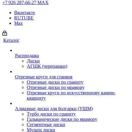
+7 926 287-66-27
МАХ
Вконтакте
RUTUBE
Max
Каталог
Распродажа
Диски
АГШК (черепашки)
Отрезные круги для станков
Отрезные диски по граниту
Отрезные диски по мрамору
Отрезные круги по искусственному камню,
кварциту
Алмазные диски для болгарки (УШМ)
Турбо диски по граниту
Гальванические диски по мрамору
Сегментные диски
Мульти диски