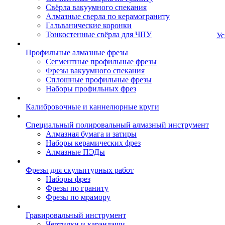
Свёрла вакуумного спекания
Алмазные сверла по керамограниту
Гальванические коронки
Тонкостенные свёрла для ЧПУ
Ус
Профильные алмазные фрезы
Сегментные профильные фрезы
Фрезы вакуумного спекания
Сплошные профильные фрезы
Наборы профильных фрез
Калибровочные и каннелюрные круги
Специальный полировальный алмазный инструмент
Алмазная бумага и затиры
Наборы керамических фрез
Алмазные ПЭДы
Фрезы для скульптурных работ
Наборы фрез
Фрезы по граниту
Фрезы по мрамору
Гравировальный инструмент
Чертилки и карандаши