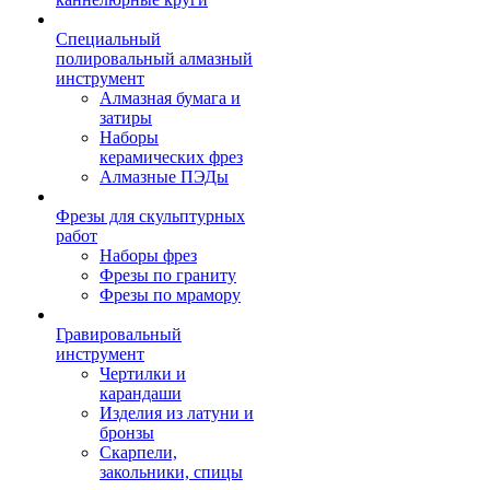
Специальный
полировальный алмазный
инструмент
Алмазная бумага и
затиры
Наборы
керамических фрез
Алмазные ПЭДы
Фрезы для скульптурных
работ
Наборы фрез
Фрезы по граниту
Фрезы по мрамору
Гравировальный
инструмент
Чертилки и
карандаши
Изделия из латуни и
бронзы
Скарпели,
закольники, спицы