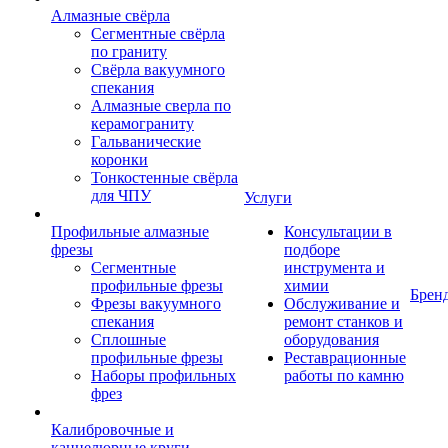
Алмазные свёрла
Сегментные свёрла
по граниту
Свёрла вакуумного
спекания
Алмазные сверла по
керамограниту
Гальванические
коронки
Тонкостенные свёрла
для ЧПУ
Услуги
Профильные алмазные
Консультации в
фрезы
подборе
Сегментные
инструмента и
профильные фрезы
химии
Брен
Фрезы вакуумного
Обслуживание и
спекания
ремонт станков и
Сплошные
оборудования
профильные фрезы
Реставрационные
Наборы профильных
работы по камню
фрез
Калибровочные и
каннелюрные круги