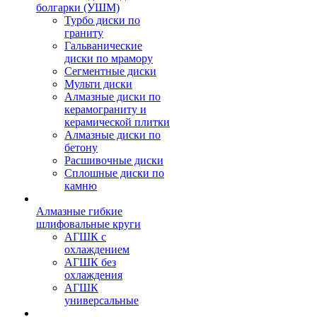
болгарки (УШМ)
Турбо диски по
граниту
Гальванические
диски по мрамору
Сегментные диски
Мульти диски
Алмазные диски по
керамограниту и
керамической плитки
Алмазные диски по
бетону
Расшивочные диски
Сплошные диски по
камню
Алмазные гибкие
шлифовальные круги
АГШК с
охлаждением
АГШК без
охлаждения
АГШК
универсальные