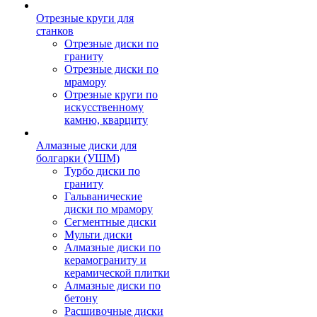
Отрезные круги для
станков
Отрезные диски по
граниту
Отрезные диски по
мрамору
Отрезные круги по
искусственному
камню, кварциту
Алмазные диски для
болгарки (УШМ)
Турбо диски по
граниту
Гальванические
диски по мрамору
Сегментные диски
Мульти диски
Алмазные диски по
керамограниту и
керамической плитки
Алмазные диски по
бетону
Расшивочные диски