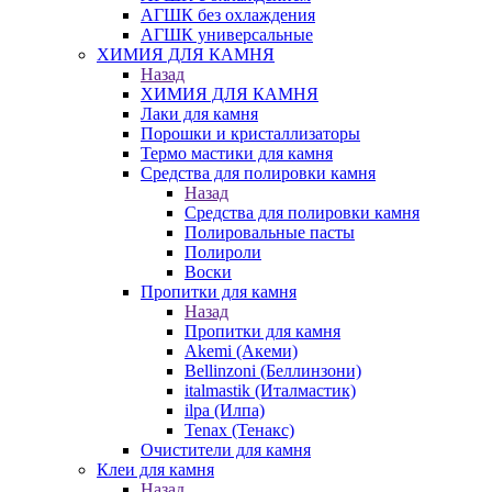
АГШК без охлаждения
АГШК универсальные
ХИМИЯ ДЛЯ КАМНЯ
Назад
ХИМИЯ ДЛЯ КАМНЯ
Лаки для камня
Порошки и кристаллизаторы
Термо мастики для камня
Средства для полировки камня
Назад
Средства для полировки камня
Полировальные пасты
Полироли
Воски
Пропитки для камня
Назад
Пропитки для камня
Akemi (Акеми)
Bellinzoni (Беллинзони)
italmastik (Италмастик)
ilpa (Илпа)
Tenax (Тенакс)
Очистители для камня
Клеи для камня
Назад