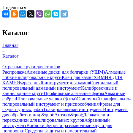
Поделиться
Каталог
Главная
-
Каталог
-
Отрезные круги для станков
Распродажа
Алмазные диски для болгарки (УШМ)
Алмазные
гибкие шлифовальные круги
Клеи для камня
ХИМИЯ ДЛЯ
КАМНЯ
Фрезерный инструмент для камня
Специальный
полировальный алмазный инструмент
Калибровочные и
каннелюрные круги
Профильные алмазные фрезы
Алмазные
свёрла
Шлифовальные чашки (фаты)
Станочный шлифовально-
полировальный инструмент и приспособления
Фрезы для
скульптурных работ
Гравировальный инструмент
Инструмент
для обработки под &quot;Антику&quot;
Держатели и
переходники для шлифовальных кругов
Абразивный
инструмент
Войлоки фетры и размывочные круги для
полировки
Средства защиты и измерительный