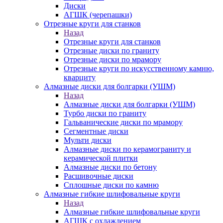
Диски
АГШК (черепашки)
Отрезные круги для станков
Назад
Отрезные круги для станков
Отрезные диски по граниту
Отрезные диски по мрамору
Отрезные круги по искусственному камню,
кварциту
Алмазные диски для болгарки (УШМ)
Назад
Алмазные диски для болгарки (УШМ)
Турбо диски по граниту
Гальванические диски по мрамору
Сегментные диски
Мульти диски
Алмазные диски по керамограниту и
керамической плитки
Алмазные диски по бетону
Расшивочные диски
Сплошные диски по камню
Алмазные гибкие шлифовальные круги
Назад
Алмазные гибкие шлифовальные круги
АГШК с охлаждением