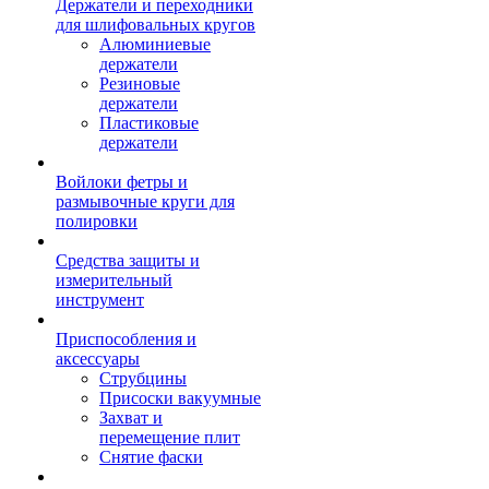
Держатели и переходники
для шлифовальных кругов
Алюминиевые
держатели
Резиновые
держатели
Пластиковые
держатели
Войлоки фетры и
размывочные круги для
полировки
Средства защиты и
измерительный
инструмент
Приспособления и
аксессуары
Струбцины
Присоски вакуумные
Захват и
перемещение плит
Снятие фаски