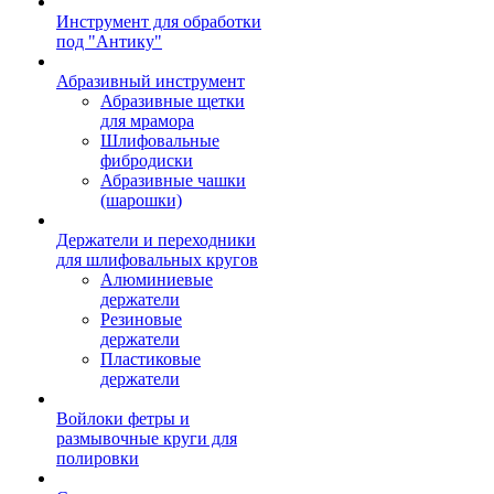
Инструмент для обработки
под "Антику"
Абразивный инструмент
Абразивные щетки
для мрамора
Шлифовальные
фибродиски
Абразивные чашки
(шарошки)
Держатели и переходники
для шлифовальных кругов
Алюминиевые
держатели
Резиновые
держатели
Пластиковые
держатели
Войлоки фетры и
размывочные круги для
полировки