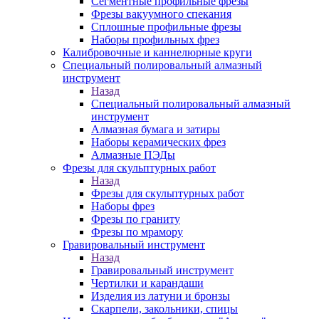
Сегментные профильные фрезы
Фрезы вакуумного спекания
Сплошные профильные фрезы
Наборы профильных фрез
Калибровочные и каннелюрные круги
Специальный полировальный алмазный
инструмент
Назад
Специальный полировальный алмазный
инструмент
Алмазная бумага и затиры
Наборы керамических фрез
Алмазные ПЭДы
Фрезы для скульптурных работ
Назад
Фрезы для скульптурных работ
Наборы фрез
Фрезы по граниту
Фрезы по мрамору
Гравировальный инструмент
Назад
Гравировальный инструмент
Чертилки и карандаши
Изделия из латуни и бронзы
Скарпели, закольники, спицы