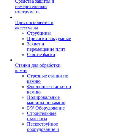
Средства защиты и
измерительный
инструмент
Приспособления и
аксессуары
Струбцины
Присоски вакуумные
Захват и
перемещение плит
Снятие фаски
Станки для обработки
камня
Отрезные станки по
камню
Фрезерные станки по
камню
Полировальные
машины по камню
Б/У Оборудование
Строительные
пылесосы
Пескоструйное
оборудование и