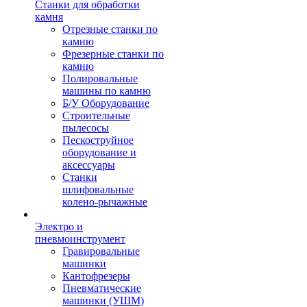
Станки для обработки
камня
Отрезные станки по
камню
Фрезерные станки по
камню
Полировальные
машины по камню
Б/У Оборудование
Строительные
пылесосы
Пескоструйное
оборудование и
аксессуары
Станки
шлифовальные
колено-рычажные
Электро и
пневмоинструмент
Гравировальные
машинки
Кантофрезеры
Пневматические
машинки (УШМ)