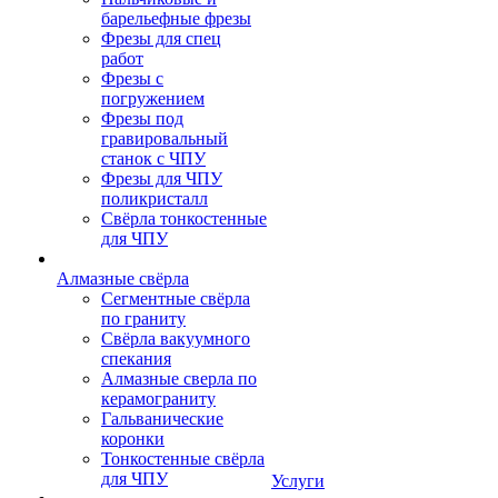
барельефные фрезы
Фрезы для спец
работ
Фрезы с
погружением
Фрезы под
гравировальный
станок с ЧПУ
Фрезы для ЧПУ
поликристалл
Свёрла тонкостенные
для ЧПУ
Алмазные свёрла
Сегментные свёрла
по граниту
Свёрла вакуумного
спекания
Алмазные сверла по
керамограниту
Гальванические
коронки
Тонкостенные свёрла
для ЧПУ
Услуги