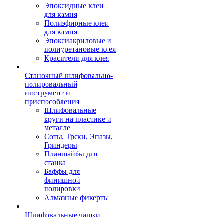
Эпоксидные клеи
для камня
Полиэфирные клеи
для камня
Эпоксиакриловые и
полиуретановые клея
Красители для клея
Станочный шлифовально-
полировальный
инструмент и
приспособления
Шлифовальные
круги на пластике и
металле
Соты, Треки, Эпазы,
Гриндеры
Планшайбы для
станка
Баффы для
финишной
полировки
Алмазные фикерты
Шлифовальные чашки