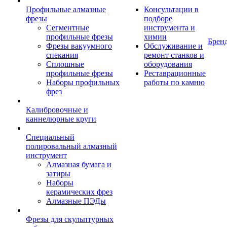
Профильные алмазные
Консультации в
фрезы
подборе
Сегментные
инструмента и
профильные фрезы
химии
Брен
Фрезы вакуумного
Обслуживание и
спекания
ремонт станков и
Сплошные
оборудования
профильные фрезы
Реставрационные
Наборы профильных
работы по камню
фрез
Калибровочные и
каннелюрные круги
Специальный
полировальный алмазный
инструмент
Алмазная бумага и
затиры
Наборы
керамических фрез
Алмазные ПЭДы
Фрезы для скульптурных