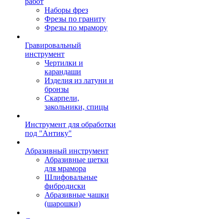
работ
Наборы фрез
Фрезы по граниту
Фрезы по мрамору
Гравировальный
инструмент
Чертилки и
карандаши
Изделия из латуни и
бронзы
Скарпели,
закольники, спицы
Инструмент для обработки
под "Антику"
Абразивный инструмент
Абразивные щетки
для мрамора
Шлифовальные
фибродиски
Абразивные чашки
(шарошки)