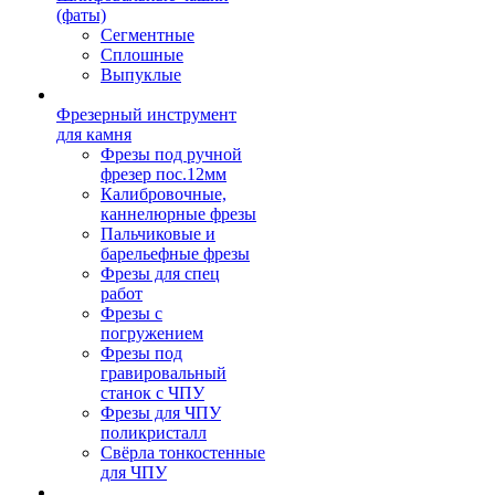
(фаты)
Сегментные
Сплошные
Выпуклые
Фрезерный инструмент
для камня
Фрезы под ручной
фрезер пос.12мм
Калибровочные,
каннелюрные фрезы
Пальчиковые и
барельефные фрезы
Фрезы для спец
работ
Фрезы с
погружением
Фрезы под
гравировальный
станок с ЧПУ
Фрезы для ЧПУ
поликристалл
Свёрла тонкостенные
для ЧПУ