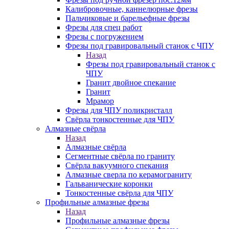
Калибровочные, каннелюрные фрезы
Пальчиковые и барельефные фрезы
Фрезы для спец работ
Фрезы с погружением
Фрезы под гравировальный станок с ЧПУ
Назад
Фрезы под гравировальный станок с
ЧПУ
Гранит двойное спекание
Гранит
Мрамор
Фрезы для ЧПУ поликристалл
Свёрла тонкостенные для ЧПУ
Алмазные свёрла
Назад
Алмазные свёрла
Сегментные свёрла по граниту
Свёрла вакуумного спекания
Алмазные сверла по керамограниту
Гальванические коронки
Тонкостенные свёрла для ЧПУ
Профильные алмазные фрезы
Назад
Профильные алмазные фрезы