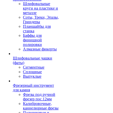
Шлифовальные
круги на пластике и
металле
Соты, Треки, Эпазы,
Гриндеры
Планшайбы для
станка
Баффы для
финишной
полировки
Алмазные фикерты
Шлифовальные чашки
(фаты)
Сегментные
Сплошные
Выпуклые
Фрезерный инструмент
для камня
Фрезы под ручной
фрезер пос.12мм
Калибровочные,
каннелюрные фрезы
Пальчиковые и