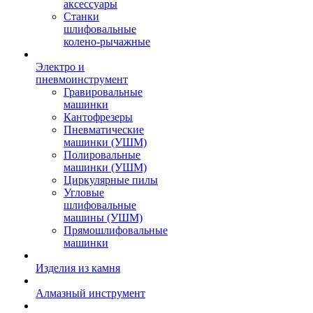
аксессуары
Станки
шлифовальные
колено-рычажные
Электро и
пневмоинструмент
Гравировальные
машинки
Кантофрезеры
Пневматические
машинки (УШМ)
Полировальные
машинки (УШМ)
Циркулярные пилы
Угловые
шлифовальные
машины (УШМ)
Прямошлифовальные
машинки
Изделия из камня
Алмазный инструмент