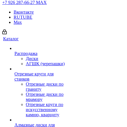
+7 926 287-66-27
МАХ
Вконтакте
RUTUBE
Max
Каталог
Распродажа
Диски
АГШК (черепашки)
Отрезные круги для
станков
Отрезные диски по
граниту
Отрезные диски по
мрамору
Отрезные круги по
искусственному
камню, кварциту
Алмазные диски для