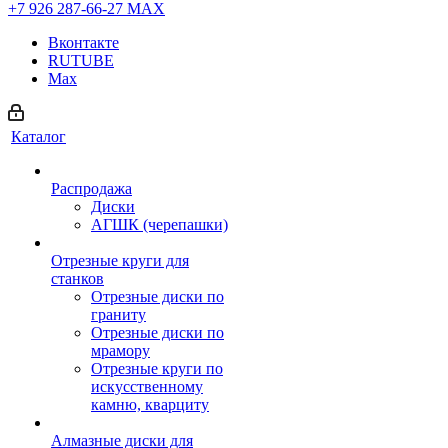
+7 926 287-66-27
МАХ
Вконтакте
RUTUBE
Max
Каталог
Распродажа
Диски
АГШК (черепашки)
Отрезные круги для
станков
Отрезные диски по
граниту
Отрезные диски по
мрамору
Отрезные круги по
искусственному
камню, кварциту
Алмазные диски для