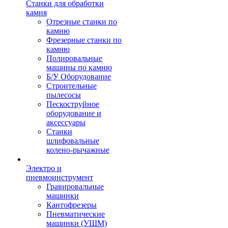
Станки для обработки
камня
Отрезные станки по
камню
Фрезерные станки по
камню
Полировальные
машины по камню
Б/У Оборудование
Строительные
пылесосы
Пескоструйное
оборудование и
аксессуары
Станки
шлифовальные
колено-рычажные
Электро и
пневмоинструмент
Гравировальные
машинки
Кантофрезеры
Пневматические
машинки (УШМ)