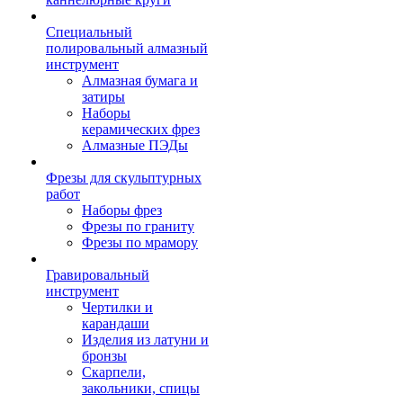
Специальный
полировальный алмазный
инструмент
Алмазная бумага и
затиры
Наборы
керамических фрез
Алмазные ПЭДы
Фрезы для скульптурных
работ
Наборы фрез
Фрезы по граниту
Фрезы по мрамору
Гравировальный
инструмент
Чертилки и
карандаши
Изделия из латуни и
бронзы
Скарпели,
закольники, спицы