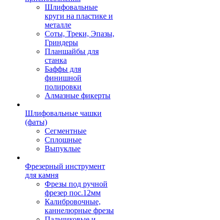
Шлифовальные
круги на пластике и
металле
Соты, Треки, Эпазы,
Гриндеры
Планшайбы для
станка
Баффы для
финишной
полировки
Алмазные фикерты
Шлифовальные чашки
(фаты)
Сегментные
Сплошные
Выпуклые
Фрезерный инструмент
для камня
Фрезы под ручной
фрезер пос.12мм
Калибровочные,
каннелюрные фрезы
Пальчиковые и