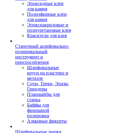
Эпоксидные клеи
для камня
Полиэфирные клеи
для камня
Эпоксиакриловые и
полиуретановые клея
Красители для клея
Станочный шлифовально-
полировальный
инструмент и
приспособления
Шлифовальные
круги на пластике и
металле
Соты, Треки, Эпазы,
Гриндеры
Планшайбы для
станка
Баффы для
финишной
полировки
Алмазные фикерты
Шлифовальные чашки