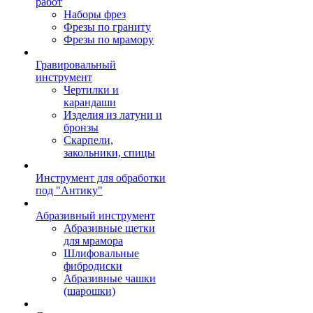
работ
Наборы фрез
Фрезы по граниту
Фрезы по мрамору
Гравировальный
инструмент
Чертилки и
карандаши
Изделия из латуни и
бронзы
Скарпели,
закольники, спицы
Инструмент для обработки
под "Антику"
Абразивный инструмент
Абразивные щетки
для мрамора
Шлифовальные
фибродиски
Абразивные чашки
(шарошки)