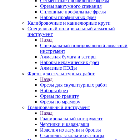
Сегментные профильные фрезы
Фрезы вакуумного спекания
Сплошные профильные фрезы
Наборы профильных фрез
Калибровочные и каннелюрные круги
Специальный полировальный алмазный
инструмент
Назад
Специальный полировальный алмазный
инструмент
Алмазная бумага и затиры
Наборы керамических фрез
Алмазные ПЭДы
Фрезы для скульптурных работ
Назад
Фрезы для скульптурных работ
Наборы фрез
Фрезы по граниту
Фрезы по мрамору
Гравировальный инструмент
Назад
Гравировальный инструмент
Чертилки и карандаши
Изделия из латуни и бронзы
Скарпели, закольники, спицы