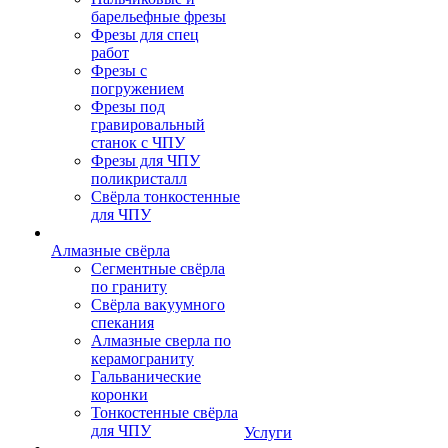
барельефные фрезы
Фрезы для спец
работ
Фрезы с
погружением
Фрезы под
гравировальный
станок с ЧПУ
Фрезы для ЧПУ
поликристалл
Свёрла тонкостенные
для ЧПУ
Алмазные свёрла
Сегментные свёрла
по граниту
Свёрла вакуумного
спекания
Алмазные сверла по
керамограниту
Гальванические
коронки
Тонкостенные свёрла
для ЧПУ
Услуги