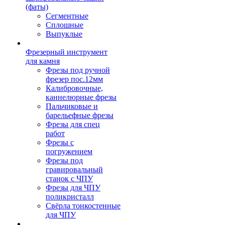
(фаты)
Сегментные
Сплошные
Выпуклые
Фрезерный инструмент
для камня
Фрезы под ручной
фрезер пос.12мм
Калибровочные,
каннелюрные фрезы
Пальчиковые и
барельефные фрезы
Фрезы для спец
работ
Фрезы с
погружением
Фрезы под
гравировальный
станок с ЧПУ
Фрезы для ЧПУ
поликристалл
Свёрла тонкостенные
для ЧПУ