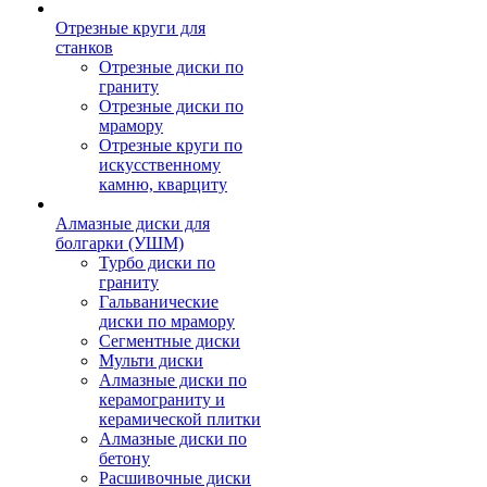
Отрезные круги для
станков
Отрезные диски по
граниту
Отрезные диски по
мрамору
Отрезные круги по
искусственному
камню, кварциту
Алмазные диски для
болгарки (УШМ)
Турбо диски по
граниту
Гальванические
диски по мрамору
Сегментные диски
Мульти диски
Алмазные диски по
керамограниту и
керамической плитки
Алмазные диски по
бетону
Расшивочные диски