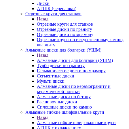
Диски
АГШК (черепашки)
Отрезные круги для станков
Назад
Отрезные круги для станков
Отрезные диски по граниту
Отрезные диски по мрамору
Отрезные круги по искусственному камню,
кварциту
Алмазные диски для болгарки (УШМ)
Назад
Алмазные диски для болгарки (УШМ)
Турбо диски по граниту
Гальванические диски по мрамору
Сегментные диски
Мульти диски
Алмазные диски по керамограниту и
керамической плитки
Алмазные диски по бетону
Расшивочные диски
Сплошные диски по камню
Алмазные гибкие шлифовальные круги
Назад
Алмазные гибкие шлифовальные круги
АГШК с охлаждением