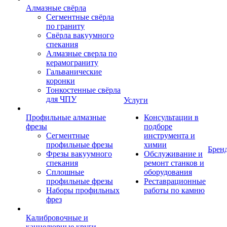
Алмазные свёрла
Сегментные свёрла
по граниту
Свёрла вакуумного
спекания
Алмазные сверла по
керамограниту
Гальванические
коронки
Тонкостенные свёрла
для ЧПУ
Услуги
Профильные алмазные
Консультации в
фрезы
подборе
Сегментные
инструмента и
профильные фрезы
химии
Брен
Фрезы вакуумного
Обслуживание и
спекания
ремонт станков и
Сплошные
оборудования
профильные фрезы
Реставрационные
Наборы профильных
работы по камню
фрез
Калибровочные и
каннелюрные круги