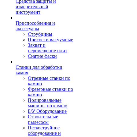
Средства защиты и
измерительный
инструмент
Приспособления и
аксессуары
Струбцины
Присоски вакуумные
Захват и
перемещение плит
Снятие фаски
Станки для обработки
камня
Отрезные станки по
камню
Фрезерные станки по
камню
Полировальные
машины по камню
Б/У Оборудование
Строительные
пылесосы
Пескоструйное
оборудование и