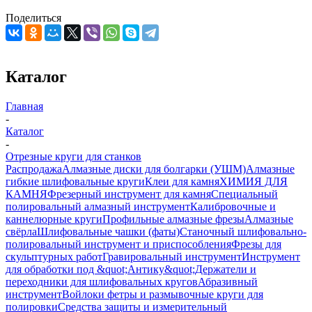
Поделиться
Каталог
Главная
-
Каталог
-
Отрезные круги для станков
Распродажа
Алмазные диски для болгарки (УШМ)
Алмазные
гибкие шлифовальные круги
Клеи для камня
ХИМИЯ ДЛЯ
КАМНЯ
Фрезерный инструмент для камня
Специальный
полировальный алмазный инструмент
Калибровочные и
каннелюрные круги
Профильные алмазные фрезы
Алмазные
свёрла
Шлифовальные чашки (фаты)
Станочный шлифовально-
полировальный инструмент и приспособления
Фрезы для
скульптурных работ
Гравировальный инструмент
Инструмент
для обработки под &quot;Антику&quot;
Держатели и
переходники для шлифовальных кругов
Абразивный
инструмент
Войлоки фетры и размывочные круги для
полировки
Средства защиты и измерительный