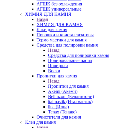
АГШК без охлаждения
АГШК универсальные
ХИМИЯ ДЛЯ КАМНЯ
Назад
ХИМИЯ ДЛЯ КАМНЯ
Лаки для камня
Порошки и кристаллизаторы
Термо мастики для камня
Средства для полировки камня
Назад
Средства для полировки камня
Полировальные пасты
Полироли
Воски
Пропитки для камня
Назад
Пропитки для камня
Akemi (Акеми)
Bellinzoni (Беллинзони)
italmastik (Италмастик)
ilpa (Илпа)
Tenax (Тенакс)
Очистители для камня
Клеи для камня
Назад