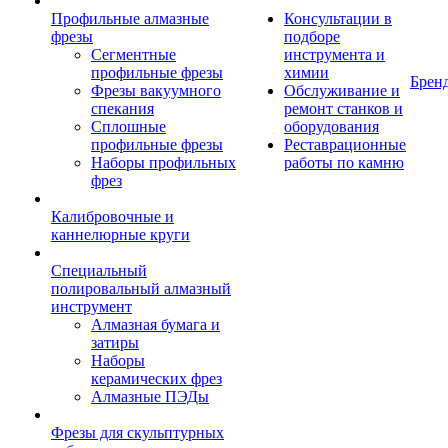
Профильные алмазные
Консультации в
фрезы
подборе
Сегментные
инструмента и
профильные фрезы
химии
Брен
Фрезы вакуумного
Обслуживание и
спекания
ремонт станков и
Сплошные
оборудования
профильные фрезы
Реставрационные
Наборы профильных
работы по камню
фрез
Калибровочные и
каннелюрные круги
Специальный
полировальный алмазный
инструмент
Алмазная бумага и
затиры
Наборы
керамических фрез
Алмазные ПЭДы
Фрезы для скульптурных