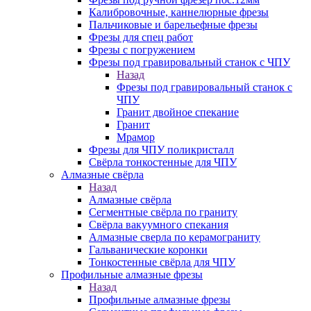
Калибровочные, каннелюрные фрезы
Пальчиковые и барельефные фрезы
Фрезы для спец работ
Фрезы с погружением
Фрезы под гравировальный станок с ЧПУ
Назад
Фрезы под гравировальный станок с
ЧПУ
Гранит двойное спекание
Гранит
Мрамор
Фрезы для ЧПУ поликристалл
Свёрла тонкостенные для ЧПУ
Алмазные свёрла
Назад
Алмазные свёрла
Сегментные свёрла по граниту
Свёрла вакуумного спекания
Алмазные сверла по керамограниту
Гальванические коронки
Тонкостенные свёрла для ЧПУ
Профильные алмазные фрезы
Назад
Профильные алмазные фрезы