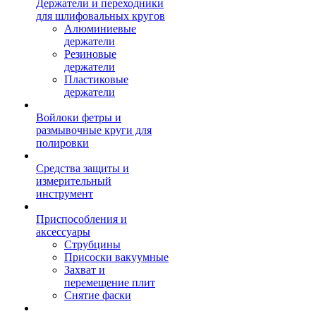
Держатели и переходники
для шлифовальных кругов
Алюминиевые
держатели
Резиновые
держатели
Пластиковые
держатели
Войлоки фетры и
размывочные круги для
полировки
Средства защиты и
измерительный
инструмент
Приспособления и
аксессуары
Струбцины
Присоски вакуумные
Захват и
перемещение плит
Снятие фаски