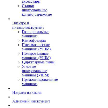
аксессуары
Станки
шлифовальные
колено-рычажные
Электро и
пневмоинструмент
Гравировальные
машинки
Кантофрезеры
Пневматические
машинки (УШМ)
Полировальные
машинки (УШМ)
Циркулярные пилы
Угловые
шлифовальные
машины (УШМ)
Прямошлифовальные
машинки
Изделия из камня
Алмазный инструмент