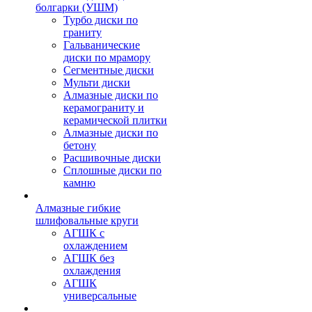
болгарки (УШМ)
Турбо диски по
граниту
Гальванические
диски по мрамору
Сегментные диски
Мульти диски
Алмазные диски по
керамограниту и
керамической плитки
Алмазные диски по
бетону
Расшивочные диски
Сплошные диски по
камню
Алмазные гибкие
шлифовальные круги
АГШК с
охлаждением
АГШК без
охлаждения
АГШК
универсальные