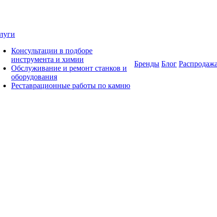
луги
Консультации в подборе
инструмента и химии
Бренды
Блог
Распродаж
Обслуживание и ремонт станков и
оборудования
Реставрационные работы по камню