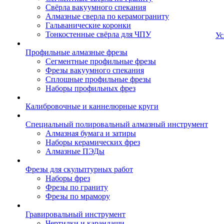
Свёрла вакуумного спекания
Алмазные сверла по керамограниту
Гальванические коронки
Тонкостенные свёрла для ЧПУ
Ус
Профильные алмазные фрезы
Сегментные профильные фрезы
Фрезы вакуумного спекания
Сплошные профильные фрезы
Наборы профильных фрез
Калибровочные и каннелюрные круги
Специальный полировальный алмазный инструмент
Алмазная бумага и затиры
Наборы керамических фрез
Алмазные ПЭДы
Фрезы для скульптурных работ
Наборы фрез
Фрезы по граниту
Фрезы по мрамору
Гравировальный инструмент
Чертилки и карандаши