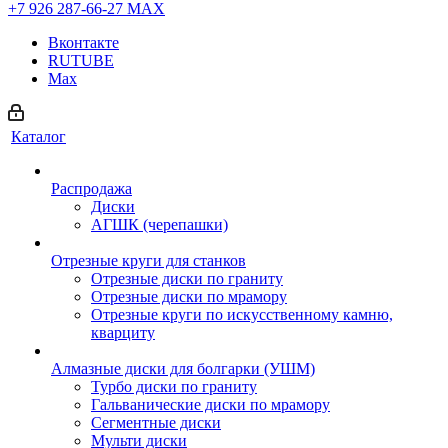
+7 926 287-66-27
МАХ
Вконтакте
RUTUBE
Max
Каталог
Распродажа
Диски
АГШК (черепашки)
Отрезные круги для станков
Отрезные диски по граниту
Отрезные диски по мрамору
Отрезные круги по искусственному камню,
кварциту
Алмазные диски для болгарки (УШМ)
Турбо диски по граниту
Гальванические диски по мрамору
Сегментные диски
Мульти диски