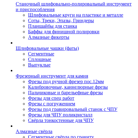
Станочный шлифовально-полировальный инструмент
и приспособления
Шлифовальные круги на пластике и металле
Соты, Треки, Эпазы, Гриндеры
Планшайбы для станка
Баффы для финишной полировки
Алмазные фикерты
Шлифовальные чашки (фаты)
Сегментные
Сплошные
Выпуклые
Фрезерный инструмент для камня
Фрезы под ручной фрезер пос.12мм
Калибровочные, каннелюрные фрезы
Пальчиковые и барельефные фрезы
Фрезы для спец работ
Фрезы с погружением
Фрезы под гравировальный станок с ЧПУ
Фрезы для ЧПУ поликристалл
Свёрла тонкостенные для ЧПУ
Алмазные свёрла
Сегментные свёрла по граниту