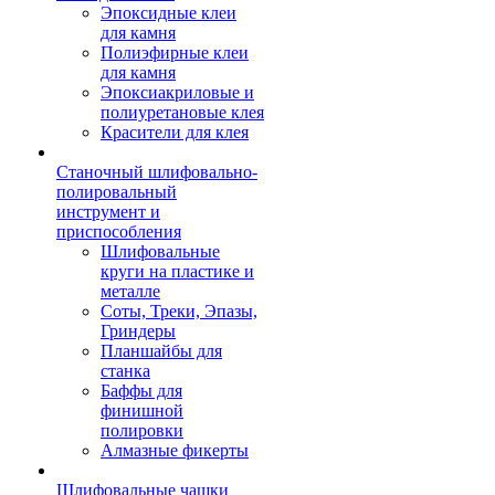
Эпоксидные клеи
для камня
Полиэфирные клеи
для камня
Эпоксиакриловые и
полиуретановые клея
Красители для клея
Станочный шлифовально-
полировальный
инструмент и
приспособления
Шлифовальные
круги на пластике и
металле
Соты, Треки, Эпазы,
Гриндеры
Планшайбы для
станка
Баффы для
финишной
полировки
Алмазные фикерты
Шлифовальные чашки