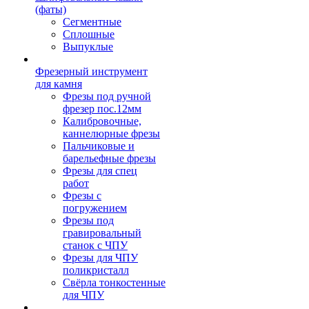
(фаты)
Сегментные
Сплошные
Выпуклые
Фрезерный инструмент
для камня
Фрезы под ручной
фрезер пос.12мм
Калибровочные,
каннелюрные фрезы
Пальчиковые и
барельефные фрезы
Фрезы для спец
работ
Фрезы с
погружением
Фрезы под
гравировальный
станок с ЧПУ
Фрезы для ЧПУ
поликристалл
Свёрла тонкостенные
для ЧПУ