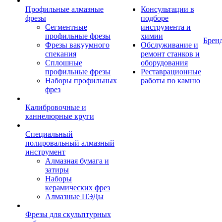
Профильные алмазные
Консультации в
фрезы
подборе
Сегментные
инструмента и
профильные фрезы
химии
Брен
Фрезы вакуумного
Обслуживание и
спекания
ремонт станков и
Сплошные
оборудования
профильные фрезы
Реставрационные
Наборы профильных
работы по камню
фрез
Калибровочные и
каннелюрные круги
Специальный
полировальный алмазный
инструмент
Алмазная бумага и
затиры
Наборы
керамических фрез
Алмазные ПЭДы
Фрезы для скульптурных