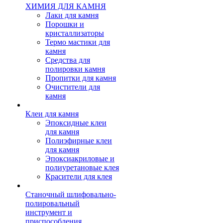
ХИМИЯ ДЛЯ КАМНЯ
Лаки для камня
Порошки и
кристаллизаторы
Термо мастики для
камня
Средства для
полировки камня
Пропитки для камня
Очистители для
камня
Клеи для камня
Эпоксидные клеи
для камня
Полиэфирные клеи
для камня
Эпоксиакриловые и
полиуретановые клея
Красители для клея
Станочный шлифовально-
полировальный
инструмент и
приспособления