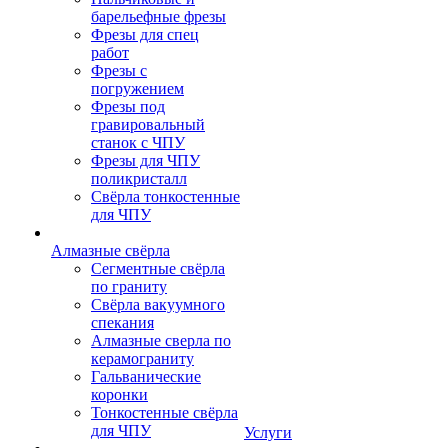
барельефные фрезы
Фрезы для спец
работ
Фрезы с
погружением
Фрезы под
гравировальный
станок с ЧПУ
Фрезы для ЧПУ
поликристалл
Свёрла тонкостенные
для ЧПУ
Алмазные свёрла
Сегментные свёрла
по граниту
Свёрла вакуумного
спекания
Алмазные сверла по
керамограниту
Гальванические
коронки
Тонкостенные свёрла
для ЧПУ
Услуги