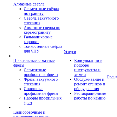
Алмазные свёрла
Сегментные свёрла
по граниту
Свёрла вакуумного
спекания
Алмазные сверла по
керамограниту
Гальванические
коронки
Тонкостенные свёрла
для ЧПУ
Услуги
Профильные алмазные
Консультации в
фрезы
подборе
Сегментные
инструмента и
профильные фрезы
химии
Брен
Фрезы вакуумного
Обслуживание и
спекания
ремонт станков и
Сплошные
оборудования
профильные фрезы
Реставрационные
Наборы профильных
работы по камню
фрез
Калибровочные и
каннелюрные круги