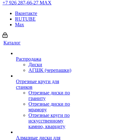
+7 926 287-66-27
МАХ
Вконтакте
RUTUBE
Max
Каталог
Распродажа
Диски
АГШК (черепашки)
Отрезные круги для
станков
Отрезные диски по
граниту
Отрезные диски по
мрамору
Отрезные круги по
искусственному
камню, кварциту
Алмазные диски для