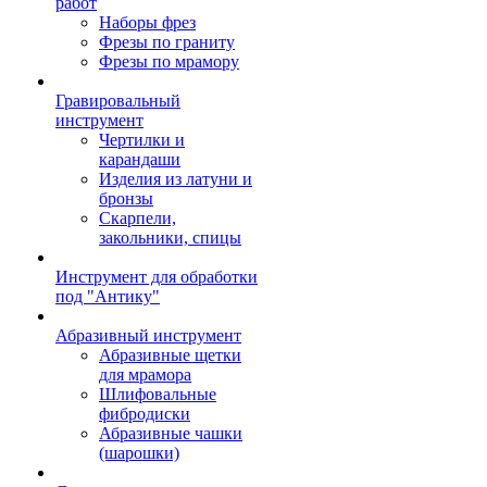
работ
Наборы фрез
Фрезы по граниту
Фрезы по мрамору
Гравировальный
инструмент
Чертилки и
карандаши
Изделия из латуни и
бронзы
Скарпели,
закольники, спицы
Инструмент для обработки
под "Антику"
Абразивный инструмент
Абразивные щетки
для мрамора
Шлифовальные
фибродиски
Абразивные чашки
(шарошки)