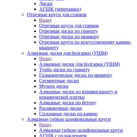
Диски
АГШК (черепашки)
Отрезные круги для станков
Назад
Отрезные круги для станков
Отрезные диски по граниту
Отрезные диски по мрамору
Отрезные круги по искусственному камню,
кварциту
Алмазные диски для болгарки (УШМ)
Назад
Алмазные диски для болгарки (УШМ)
Турбо диски по граниту
Гальванические диски по мрамору
Сегментные диски
Мульти диски
Алмазные диски по керамограниту и
керамической плитки
Алмазные диски по бетону
Расшивочные диски
Сплошные диски по камню
Алмазные гибкие шлифовальные круги
Назад
Алмазные гибкие шлифовальные круги
АГШК с охлаждением