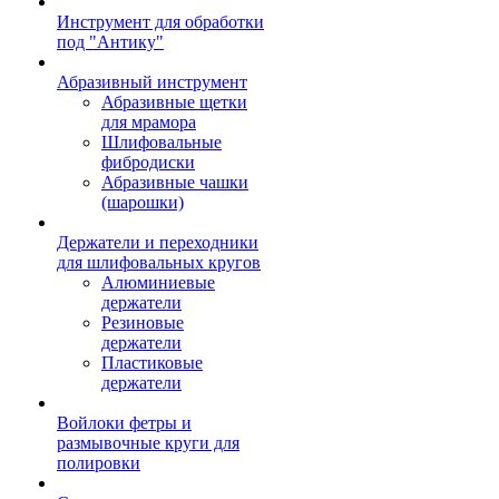
Инструмент для обработки
под "Антику"
Абразивный инструмент
Абразивные щетки
для мрамора
Шлифовальные
фибродиски
Абразивные чашки
(шарошки)
Держатели и переходники
для шлифовальных кругов
Алюминиевые
держатели
Резиновые
держатели
Пластиковые
держатели
Войлоки фетры и
размывочные круги для
полировки