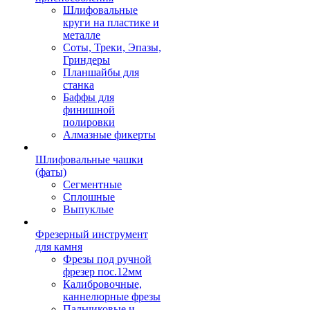
Шлифовальные
круги на пластике и
металле
Соты, Треки, Эпазы,
Гриндеры
Планшайбы для
станка
Баффы для
финишной
полировки
Алмазные фикерты
Шлифовальные чашки
(фаты)
Сегментные
Сплошные
Выпуклые
Фрезерный инструмент
для камня
Фрезы под ручной
фрезер пос.12мм
Калибровочные,
каннелюрные фрезы
Пальчиковые и