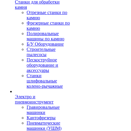
Станки для обработки
камня
Отрезные станки по
камню
Фрезерные станки по
камню
Полировальные
машины по камню
Б/У Оборудование
Строительные
пылесосы
Пескоструйное
оборудование и
аксессуары
Станки
шлифовальные
колено-рычажные
Электро и
пневмоинструмент
Гравировальные
машинки
Кантофрезеры
Пневматические
машинки (УШМ)