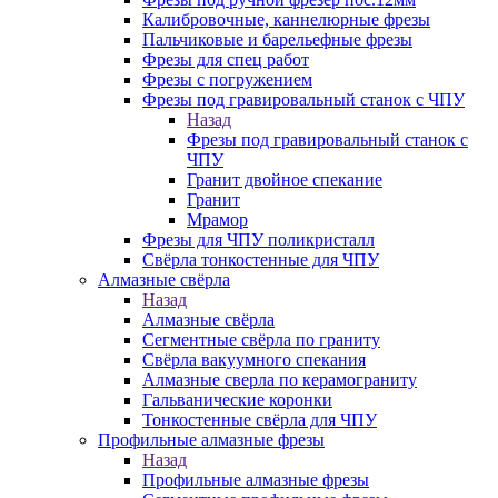
Калибровочные, каннелюрные фрезы
Пальчиковые и барельефные фрезы
Фрезы для спец работ
Фрезы с погружением
Фрезы под гравировальный станок с ЧПУ
Назад
Фрезы под гравировальный станок с
ЧПУ
Гранит двойное спекание
Гранит
Мрамор
Фрезы для ЧПУ поликристалл
Свёрла тонкостенные для ЧПУ
Алмазные свёрла
Назад
Алмазные свёрла
Сегментные свёрла по граниту
Свёрла вакуумного спекания
Алмазные сверла по керамограниту
Гальванические коронки
Тонкостенные свёрла для ЧПУ
Профильные алмазные фрезы
Назад
Профильные алмазные фрезы