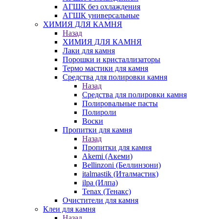
АГШК без охлаждения
АГШК универсальные
ХИМИЯ ДЛЯ КАМНЯ
Назад
ХИМИЯ ДЛЯ КАМНЯ
Лаки для камня
Порошки и кристаллизаторы
Термо мастики для камня
Средства для полировки камня
Назад
Средства для полировки камня
Полировальные пасты
Полироли
Воски
Пропитки для камня
Назад
Пропитки для камня
Akemi (Акеми)
Bellinzoni (Беллинзони)
italmastik (Италмастик)
ilpa (Илпа)
Tenax (Тенакс)
Очистители для камня
Клеи для камня
Назад