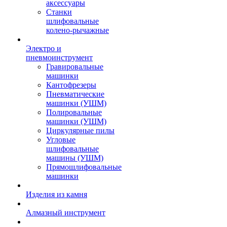
аксессуары
Станки
шлифовальные
колено-рычажные
Электро и
пневмоинструмент
Гравировальные
машинки
Кантофрезеры
Пневматические
машинки (УШМ)
Полировальные
машинки (УШМ)
Циркулярные пилы
Угловые
шлифовальные
машины (УШМ)
Прямошлифовальные
машинки
Изделия из камня
Алмазный инструмент