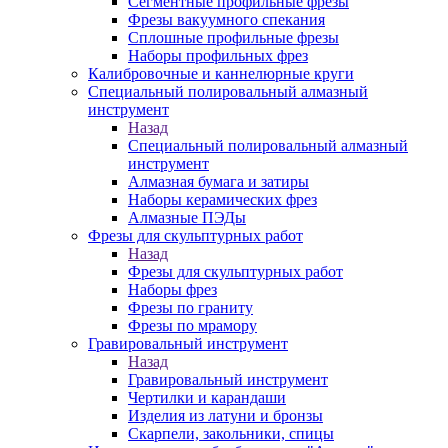
Сегментные профильные фрезы
Фрезы вакуумного спекания
Сплошные профильные фрезы
Наборы профильных фрез
Калибровочные и каннелюрные круги
Специальный полировальный алмазный
инструмент
Назад
Специальный полировальный алмазный
инструмент
Алмазная бумага и затиры
Наборы керамических фрез
Алмазные ПЭДы
Фрезы для скульптурных работ
Назад
Фрезы для скульптурных работ
Наборы фрез
Фрезы по граниту
Фрезы по мрамору
Гравировальный инструмент
Назад
Гравировальный инструмент
Чертилки и карандаши
Изделия из латуни и бронзы
Скарпели, закольники, спицы