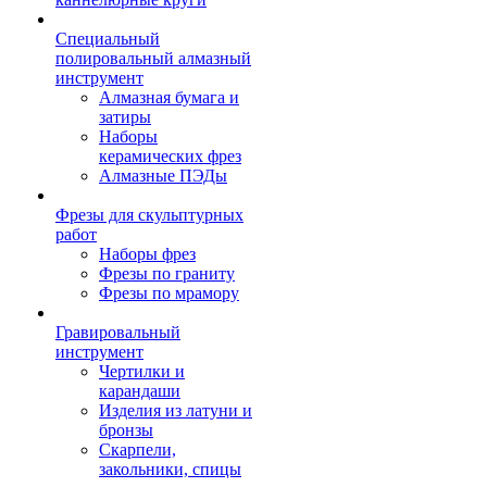
Специальный
полировальный алмазный
инструмент
Алмазная бумага и
затиры
Наборы
керамических фрез
Алмазные ПЭДы
Фрезы для скульптурных
работ
Наборы фрез
Фрезы по граниту
Фрезы по мрамору
Гравировальный
инструмент
Чертилки и
карандаши
Изделия из латуни и
бронзы
Скарпели,
закольники, спицы