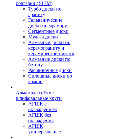
болгарки (УШМ)
Турбо диски по
граниту
Гальванические
диски по мрамору
Сегментные диски
Мульти диски
Алмазные диски по
керамограниту и
керамической плитки
Алмазные диски по
бетону
Расшивочные диски
Сплошные диски по
камню
Алмазные гибкие
шлифовальные круги
АГШК с
охлаждением
АГШК без
охлаждения
АГШК
универсальные