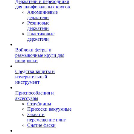
Держатели и переходники
для шлифовальных кругов
Алюминиевые
держатели
Резиновые
держатели
Пластиковые
держатели
Войлоки фетры и
размывочные круги для
полировки
Средства защиты и
измерительный
инструмент
Приспособления и
аксессуары
Струбцины
Присоски вакуумные
Захват и
перемещение плит
Снятие фаски