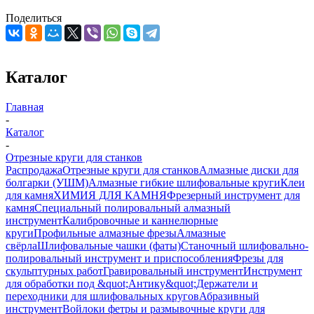
Поделиться
Каталог
Главная
-
Каталог
-
Отрезные круги для станков
Распродажа
Отрезные круги для станков
Алмазные диски для
болгарки (УШМ)
Алмазные гибкие шлифовальные круги
Клеи
для камня
ХИМИЯ ДЛЯ КАМНЯ
Фрезерный инструмент для
камня
Специальный полировальный алмазный
инструмент
Калибровочные и каннелюрные
круги
Профильные алмазные фрезы
Алмазные
свёрла
Шлифовальные чашки (фаты)
Станочный шлифовально-
полировальный инструмент и приспособления
Фрезы для
скульптурных работ
Гравировальный инструмент
Инструмент
для обработки под &quot;Антику&quot;
Держатели и
переходники для шлифовальных кругов
Абразивный
инструмент
Войлоки фетры и размывочные круги для