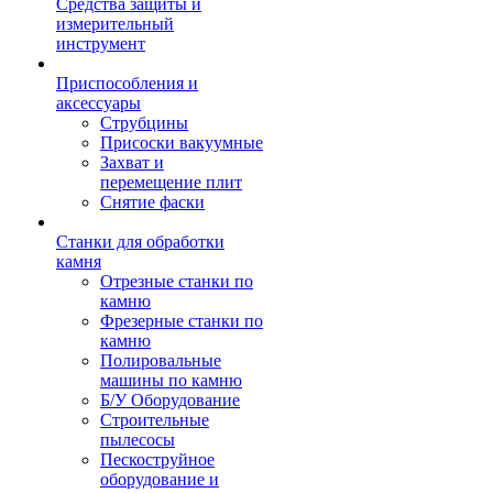
Средства защиты и
измерительный
инструмент
Приспособления и
аксессуары
Струбцины
Присоски вакуумные
Захват и
перемещение плит
Снятие фаски
Станки для обработки
камня
Отрезные станки по
камню
Фрезерные станки по
камню
Полировальные
машины по камню
Б/У Оборудование
Строительные
пылесосы
Пескоструйное
оборудование и