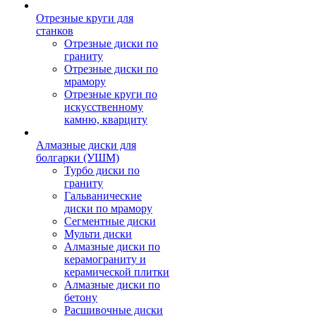
Отрезные круги для
станков
Отрезные диски по
граниту
Отрезные диски по
мрамору
Отрезные круги по
искусственному
камню, кварциту
Алмазные диски для
болгарки (УШМ)
Турбо диски по
граниту
Гальванические
диски по мрамору
Сегментные диски
Мульти диски
Алмазные диски по
керамограниту и
керамической плитки
Алмазные диски по
бетону
Расшивочные диски