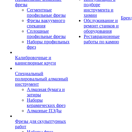
фрезы
подборе
Сегментные
инструмента и
профильные фрезы
химии
Брен
Фрезы вакуумного
Обслуживание и
спекания
ремонт станков и
Сплошные
оборудования
профильные фрезы
Реставрационные
Наборы профильных
работы по камню
фрез
Калибровочные и
каннелюрные круги
Специальный
полировальный алмазный
инструмент
Алмазная бумага и
затиры
Наборы
керамических фрез
Алмазные ПЭДы
Фрезы для скульптурных
работ
Наборы фрез