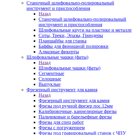
Станочный шлифовально-полировальный
инструмент и приспособления
Назад
Станочный шлифовально-полировальный
инструмент и приспособления
Шлифовальные круги на пластике и металле
Соты, Треки, Эпазы, Гриндеры
Планшайбы для станка
Баффы для финишной полировки
Алмазные фикерты
Шлифовальные чашки (фаты)
Назад
Шлифовальные чашки (фаты)
Сегментные
Сплошные
Выпуклые
Фрезерный инструмент для камня
Назад
Фрезерный инструмент для камня
Фрезы под ручной фрезер пос.12мм
Калибровочные, каннелюрные фрезы
Пальчиковые и барельефные фрезы
Фрезы для спец работ
Фрезы с погружением
Фрезы под гравировальный станок с ЧПУ