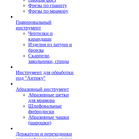
Фрезы по граниту
Фрезы по мрамору
Гравировальный
инструмент
Чертилки и
карандаши
Изделия из латуни и
бронзы
Скарпели,
закольники, спицы
Инструмент для обработки
под "Антику"
Абразивный инструмент
Абразивные щетки
для мрамора
Шлифовальные
фибродиски
Абразивные чашки
(шарошки)
Держатели и переходники