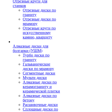
Отрезные круги для
станков
Отрезные диски по
граниту
Отрезные диски по
мрамору
Отрезные круги по
искусственному
камню, кварциту
Алмазные диски для
болгарки (УШМ)
Турбо диски по
граниту
Гальванические
диски по мрамору
Сегментные диски
Мульти диски
Алмазные диски по
керамограниту и
керамической плитки
Алмазные диски по
бетону
Расшивочные диски
Сплошные диски по