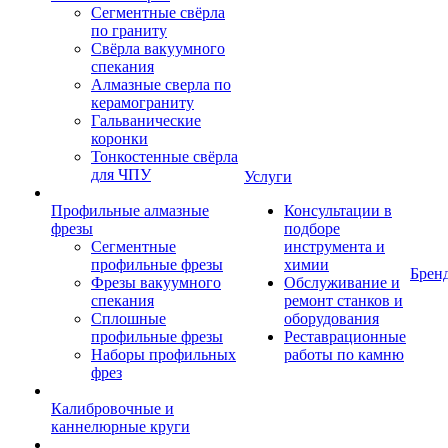
Сегментные свёрла
по граниту
Свёрла вакуумного
спекания
Алмазные сверла по
керамограниту
Гальванические
коронки
Тонкостенные свёрла
для ЧПУ
Услуги
Профильные алмазные
Консультации в
фрезы
подборе
Сегментные
инструмента и
профильные фрезы
химии
Брен
Фрезы вакуумного
Обслуживание и
спекания
ремонт станков и
Сплошные
оборудования
профильные фрезы
Реставрационные
Наборы профильных
работы по камню
фрез
Калибровочные и
каннелюрные круги