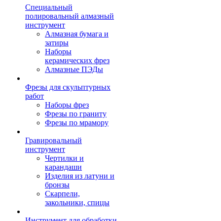
Специальный
полировальный алмазный
инструмент
Алмазная бумага и
затиры
Наборы
керамических фрез
Алмазные ПЭДы
Фрезы для скульптурных
работ
Наборы фрез
Фрезы по граниту
Фрезы по мрамору
Гравировальный
инструмент
Чертилки и
карандаши
Изделия из латуни и
бронзы
Скарпели,
закольники, спицы
Инструмент для обработки