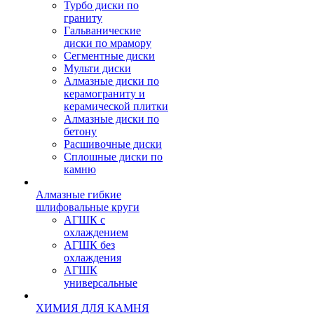
Турбо диски по
граниту
Гальванические
диски по мрамору
Сегментные диски
Мульти диски
Алмазные диски по
керамограниту и
керамической плитки
Алмазные диски по
бетону
Расшивочные диски
Сплошные диски по
камню
Алмазные гибкие
шлифовальные круги
АГШК с
охлаждением
АГШК без
охлаждения
АГШК
универсальные
ХИМИЯ ДЛЯ КАМНЯ