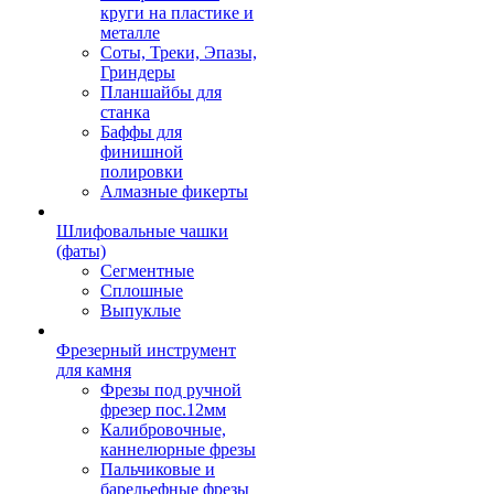
круги на пластике и
металле
Соты, Треки, Эпазы,
Гриндеры
Планшайбы для
станка
Баффы для
финишной
полировки
Алмазные фикерты
Шлифовальные чашки
(фаты)
Сегментные
Сплошные
Выпуклые
Фрезерный инструмент
для камня
Фрезы под ручной
фрезер пос.12мм
Калибровочные,
каннелюрные фрезы
Пальчиковые и
барельефные фрезы