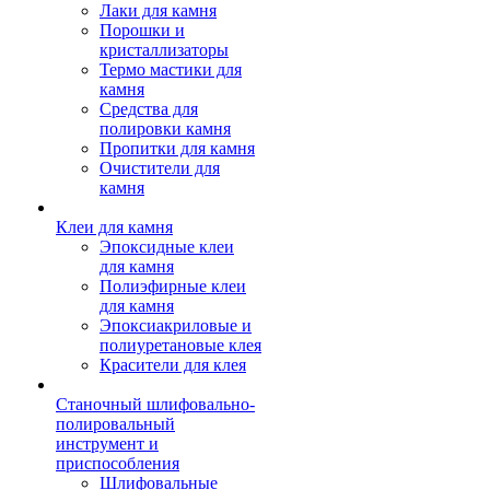
Лаки для камня
Порошки и
кристаллизаторы
Термо мастики для
камня
Средства для
полировки камня
Пропитки для камня
Очистители для
камня
Клеи для камня
Эпоксидные клеи
для камня
Полиэфирные клеи
для камня
Эпоксиакриловые и
полиуретановые клея
Красители для клея
Станочный шлифовально-
полировальный
инструмент и
приспособления
Шлифовальные