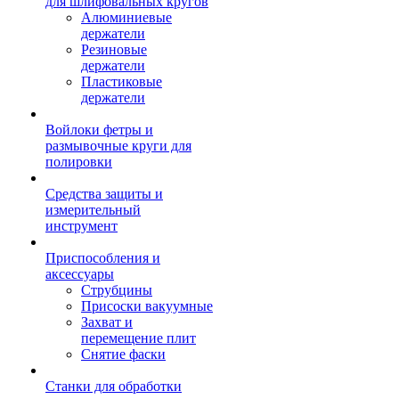
для шлифовальных кругов
Алюминиевые
держатели
Резиновые
держатели
Пластиковые
держатели
Войлоки фетры и
размывочные круги для
полировки
Средства защиты и
измерительный
инструмент
Приспособления и
аксессуары
Струбцины
Присоски вакуумные
Захват и
перемещение плит
Снятие фаски
Станки для обработки