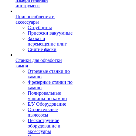
измерительный
инструмент
Приспособления и
аксессуары
Струбцины
Присоски вакуумные
Захват и
перемещение плит
Снятие фаски
Станки для обработки
камня
Отрезные станки по
камню
Фрезерные станки по
камню
Полировальные
машины по камню
Б/У Оборудование
Строительные
пылесосы
Пескоструйное
оборудование и
аксессуары