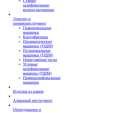
Станки
шлифовальные
колено-рычажные
Электро и
пневмоинструмент
Гравировальные
машинки
Кантофрезеры
Пневматические
машинки (УШМ)
Полировальные
машинки (УШМ)
Циркулярные пилы
Угловые
шлифовальные
машины (УШМ)
Прямошлифовальные
машинки
Изделия из камня
Алмазный инструмент
Оборудование и