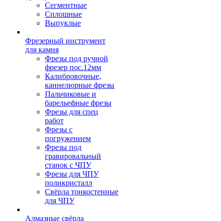
Сегментные
Сплошные
Выпуклые
Фрезерный инструмент
для камня
Фрезы под ручной
фрезер пос.12мм
Калибровочные,
каннелюрные фрезы
Пальчиковые и
барельефные фрезы
Фрезы для спец
работ
Фрезы с
погружением
Фрезы под
гравировальный
станок с ЧПУ
Фрезы для ЧПУ
поликристалл
Свёрла тонкостенные
для ЧПУ
Алмазные свёрла