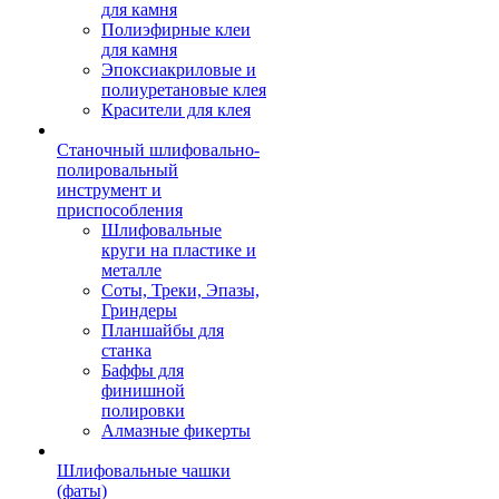
для камня
Полиэфирные клеи
для камня
Эпоксиакриловые и
полиуретановые клея
Красители для клея
Станочный шлифовально-
полировальный
инструмент и
приспособления
Шлифовальные
круги на пластике и
металле
Соты, Треки, Эпазы,
Гриндеры
Планшайбы для
станка
Баффы для
финишной
полировки
Алмазные фикерты
Шлифовальные чашки
(фаты)