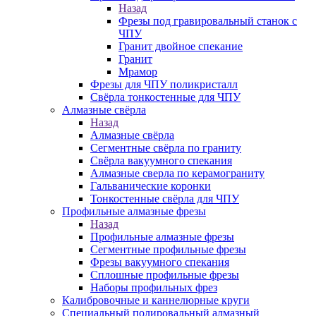
Назад
Фрезы под гравировальный станок с
ЧПУ
Гранит двойное спекание
Гранит
Мрамор
Фрезы для ЧПУ поликристалл
Свёрла тонкостенные для ЧПУ
Алмазные свёрла
Назад
Алмазные свёрла
Сегментные свёрла по граниту
Свёрла вакуумного спекания
Алмазные сверла по керамограниту
Гальванические коронки
Тонкостенные свёрла для ЧПУ
Профильные алмазные фрезы
Назад
Профильные алмазные фрезы
Сегментные профильные фрезы
Фрезы вакуумного спекания
Сплошные профильные фрезы
Наборы профильных фрез
Калибровочные и каннелюрные круги
Специальный полировальный алмазный