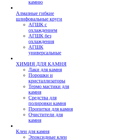
камню
Алмазные гибкие
шлифовальные круги
АГШК с
охлаждением
АГШК без
охлаждения
АГШК
универсальные
ХИМИЯ ДЛЯ КАМНЯ
Лаки для камня
Порошки и
кристаллизаторы
Термо мастики для
камня
Средства для
полировки камня
Пропитки для камня
Очистители для
камня
Клеи для камня
Эпоксидные клеи