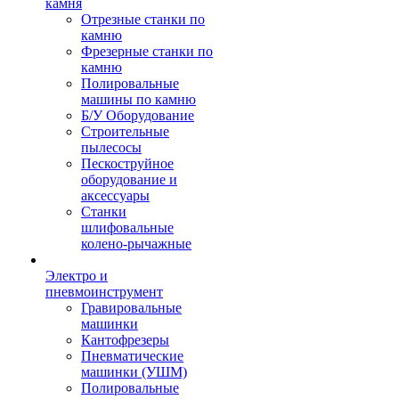
камня
Отрезные станки по
камню
Фрезерные станки по
камню
Полировальные
машины по камню
Б/У Оборудование
Строительные
пылесосы
Пескоструйное
оборудование и
аксессуары
Станки
шлифовальные
колено-рычажные
Электро и
пневмоинструмент
Гравировальные
машинки
Кантофрезеры
Пневматические
машинки (УШМ)
Полировальные