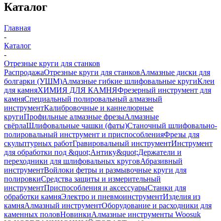
Каталог
Главная
-
Каталог
-
Отрезные круги для станков
Распродажа
Отрезные круги для станков
Алмазные диски для
болгарки (УШМ)
Алмазные гибкие шлифовальные круги
Клеи
для камня
ХИМИЯ ДЛЯ КАМНЯ
Фрезерный инструмент для
камня
Специальный полировальный алмазный
инструмент
Калибровочные и каннелюрные
круги
Профильные алмазные фрезы
Алмазные
свёрла
Шлифовальные чашки (фаты)
Станочный шлифовально-
полировальный инструмент и приспособления
Фрезы для
скульптурных работ
Гравировальный инструмент
Инструмент
для обработки под &quot;Антику&quot;
Держатели и
переходники для шлифовальных кругов
Абразивный
инструмент
Войлоки фетры и размывочные круги для
полировки
Средства защиты и измерительный
инструмент
Приспособления и аксессуары
Станки для
обработки камня
Электро и пневмоинструмент
Изделия из
камня
Алмазный инструмент
Оборудование и расходники для
каменных полов
Новинки
Алмазные инструменты Woosuk