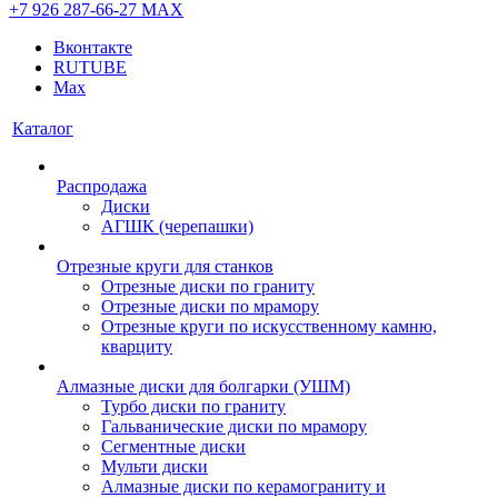
+7 926 287-66-27
МАХ
Вконтакте
RUTUBE
Max
Каталог
Распродажа
Диски
АГШК (черепашки)
Отрезные круги для станков
Отрезные диски по граниту
Отрезные диски по мрамору
Отрезные круги по искусственному камню,
кварциту
Алмазные диски для болгарки (УШМ)
Турбо диски по граниту
Гальванические диски по мрамору
Сегментные диски
Мульти диски
Алмазные диски по керамограниту и