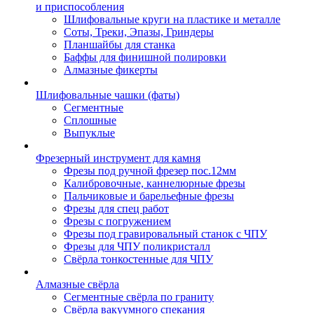
и приспособления
Шлифовальные круги на пластике и металле
Соты, Треки, Эпазы, Гриндеры
Планшайбы для станка
Баффы для финишной полировки
Алмазные фикерты
Шлифовальные чашки (фаты)
Сегментные
Сплошные
Выпуклые
Фрезерный инструмент для камня
Фрезы под ручной фрезер пос.12мм
Калибровочные, каннелюрные фрезы
Пальчиковые и барельефные фрезы
Фрезы для спец работ
Фрезы с погружением
Фрезы под гравировальный станок с ЧПУ
Фрезы для ЧПУ поликристалл
Свёрла тонкостенные для ЧПУ
Алмазные свёрла
Сегментные свёрла по граниту
Свёрла вакуумного спекания