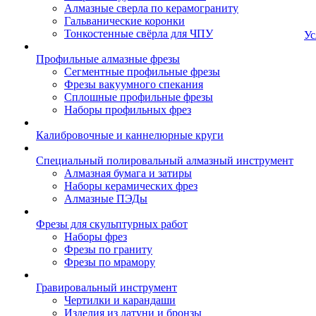
Алмазные сверла по керамограниту
Гальванические коронки
Тонкостенные свёрла для ЧПУ
Ус
Профильные алмазные фрезы
Сегментные профильные фрезы
Фрезы вакуумного спекания
Сплошные профильные фрезы
Наборы профильных фрез
Калибровочные и каннелюрные круги
Специальный полировальный алмазный инструмент
Алмазная бумага и затиры
Наборы керамических фрез
Алмазные ПЭДы
Фрезы для скульптурных работ
Наборы фрез
Фрезы по граниту
Фрезы по мрамору
Гравировальный инструмент
Чертилки и карандаши
Изделия из латуни и бронзы