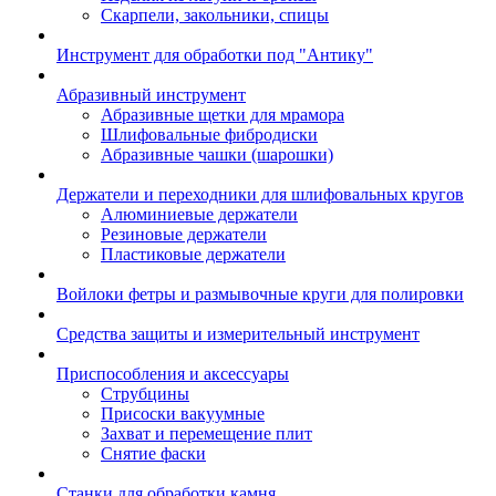
Скарпели, закольники, спицы
Инструмент для обработки под "Антику"
Абразивный инструмент
Абразивные щетки для мрамора
Шлифовальные фибродиски
Абразивные чашки (шарошки)
Держатели и переходники для шлифовальных кругов
Алюминиевые держатели
Резиновые держатели
Пластиковые держатели
Войлоки фетры и размывочные круги для полировки
Средства защиты и измерительный инструмент
Приспособления и аксессуары
Струбцины
Присоски вакуумные
Захват и перемещение плит
Снятие фаски
Станки для обработки камня