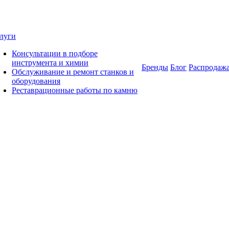
луги
Консультации в подборе
инструмента и химии
Бренды
Блог
Распродаж
Обслуживание и ремонт станков и
оборудования
Реставрационные работы по камню