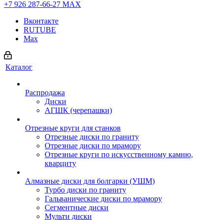
+7 926 287-66-27
МАХ
Вконтакте
RUTUBE
Max
Каталог
Распродажа
Диски
АГШК (черепашки)
Отрезные круги для станков
Отрезные диски по граниту
Отрезные диски по мрамору
Отрезные круги по искусственному камню,
кварциту
Алмазные диски для болгарки (УШМ)
Турбо диски по граниту
Гальванические диски по мрамору
Сегментные диски
Мульти диски