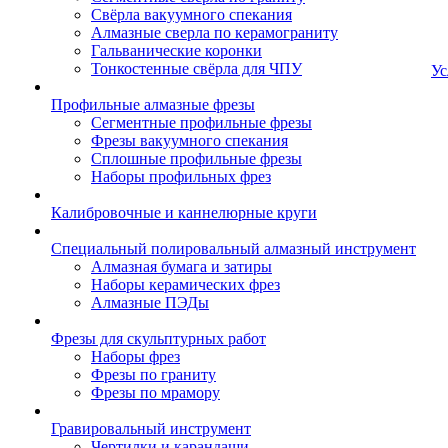
Свёрла вакуумного спекания
Алмазные сверла по керамограниту
Гальванические коронки
Тонкостенные свёрла для ЧПУ
Ус
Профильные алмазные фрезы
Сегментные профильные фрезы
Фрезы вакуумного спекания
Сплошные профильные фрезы
Наборы профильных фрез
Калибровочные и каннелюрные круги
Специальный полировальный алмазный инструмент
Алмазная бумага и затиры
Наборы керамических фрез
Алмазные ПЭДы
Фрезы для скульптурных работ
Наборы фрез
Фрезы по граниту
Фрезы по мрамору
Гравировальный инструмент
Чертилки и карандаши