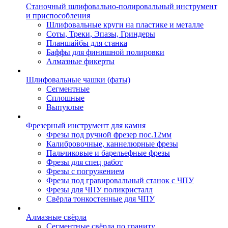
Станочный шлифовально-полировальный инструмент
и приспособления
Шлифовальные круги на пластике и металле
Соты, Треки, Эпазы, Гриндеры
Планшайбы для станка
Баффы для финишной полировки
Алмазные фикерты
Шлифовальные чашки (фаты)
Сегментные
Сплошные
Выпуклые
Фрезерный инструмент для камня
Фрезы под ручной фрезер пос.12мм
Калибровочные, каннелюрные фрезы
Пальчиковые и барельефные фрезы
Фрезы для спец работ
Фрезы с погружением
Фрезы под гравировальный станок с ЧПУ
Фрезы для ЧПУ поликристалл
Свёрла тонкостенные для ЧПУ
Алмазные свёрла
Сегментные свёрла по граниту