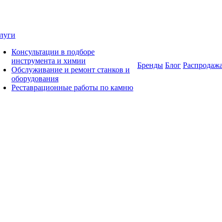
луги
Консультации в подборе
инструмента и химии
Бренды
Блог
Распродаж
Обслуживание и ремонт станков и
оборудования
Реставрационные работы по камню