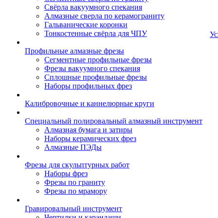
Свёрла вакуумного спекания
Алмазные сверла по керамограниту
Гальванические коронки
Тонкостенные свёрла для ЧПУ
Ус
Профильные алмазные фрезы
Сегментные профильные фрезы
Фрезы вакуумного спекания
Сплошные профильные фрезы
Наборы профильных фрез
Калибровочные и каннелюрные круги
Специальный полировальный алмазный инструмент
Алмазная бумага и затиры
Наборы керамических фрез
Алмазные ПЭДы
Фрезы для скульптурных работ
Наборы фрез
Фрезы по граниту
Фрезы по мрамору
Гравировальный инструмент
Чертилки и карандаши