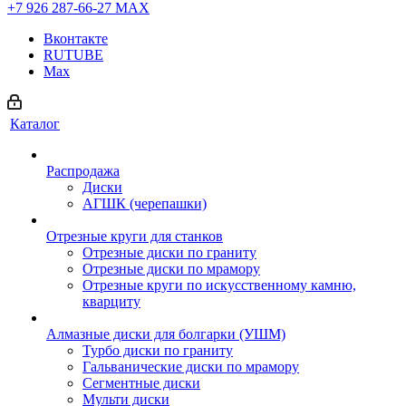
+7 926 287-66-27
МАХ
Вконтакте
RUTUBE
Max
Каталог
Распродажа
Диски
АГШК (черепашки)
Отрезные круги для станков
Отрезные диски по граниту
Отрезные диски по мрамору
Отрезные круги по искусственному камню,
кварциту
Алмазные диски для болгарки (УШМ)
Турбо диски по граниту
Гальванические диски по мрамору
Сегментные диски
Мульти диски