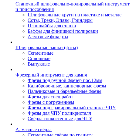
Станочный шлифовально-полировальный инструмент
и приспособления
Шлифовальные круги на пластике и металле
Соты, Треки, Эпазы, Гриндеры
Планшайбы для станка
Баффы для финишной полировки
Алмазные фикерты
Шлифовальные чашки (фаты)
Сегментные
Сплошные
Выпуклые
Фрезерный инструмент для камня
Фрезы под ручной фрезер пос.12мм
Калибровочные, каннелюрные фрезы
Пальчиковые и барельефные фрезы
Фрезы для спец работ
Фрезы с погружением
Фрезы под гравировальный станок с ЧПУ
Фрезы для ЧПУ поликристалл
Свёрла тонкостенные для ЧПУ
Алмазные свёрла
Сегментные свёрла по граниту