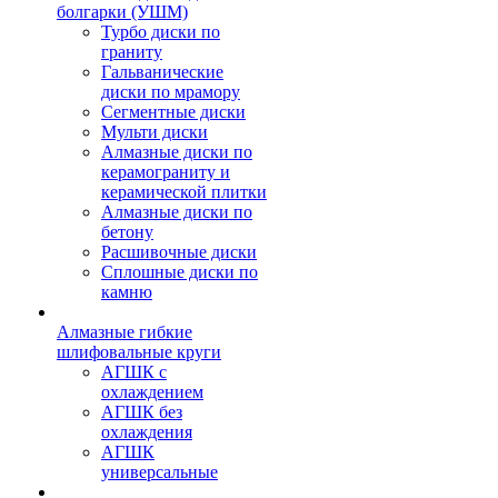
болгарки (УШМ)
Турбо диски по
граниту
Гальванические
диски по мрамору
Сегментные диски
Мульти диски
Алмазные диски по
керамограниту и
керамической плитки
Алмазные диски по
бетону
Расшивочные диски
Сплошные диски по
камню
Алмазные гибкие
шлифовальные круги
АГШК с
охлаждением
АГШК без
охлаждения
АГШК
универсальные