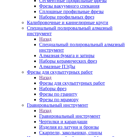
Сегментные профильные фрезы
Фрезы вакуумного спекания
Сплошные профильные фрезы
Наборы профильных фрез
Калибровочные и каннелюрные круги
Специальный полировальный алмазный
инструмент
Назад
Специальный полировальный алмазный
инструмент
Алмазная бумага и затиры
Наборы керамических фрез
Алмазные ПЭДы
Фрезы для скульптурных работ
Назад
Фрезы для скульптурных работ
Наборы фрез
Фрезы по граниту
Фрезы по мрамору
Гравировальный инструмент
Назад
Гравировальный инструмент
Чертилки и карандаши
Изделия из латуни и бронзы
Скарпели, закольники, спицы