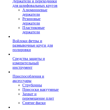
Держатели и переходники
для шлифовальных кругов
Алюминиевые
держатели
Резиновые
держатели
Пластиковые
держатели
Войлоки фетры и
размывочные круги для
полировки
Средства защиты и
измерительный
инструмент
Приспособления и
аксессуары
Струбцины
Присоски вакуумные
Захват и
перемещение плит
Снятие фаски