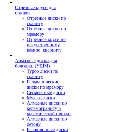
Отрезные круги для
станков
Отрезные диски по
граниту
Отрезные диски по
мрамору
Отрезные круги по
искусственному
камню, кварциту
Алмазные диски для
болгарки (УШМ)
Турбо диски по
граниту
Гальванические
диски по мрамору
Сегментные диски
Мульти диски
Алмазные диски по
керамограниту и
керамической плитки
Алмазные диски по
бетону
Расшивочные диски