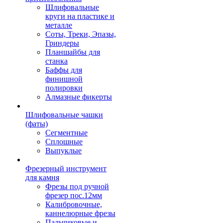
Шлифовальные
круги на пластике и
металле
Соты, Треки, Эпазы,
Гриндеры
Планшайбы для
станка
Баффы для
финишной
полировки
Алмазные фикерты
Шлифовальные чашки
(фаты)
Сегментные
Сплошные
Выпуклые
Фрезерный инструмент
для камня
Фрезы под ручной
фрезер пос.12мм
Калибровочные,
каннелюрные фрезы
Пальчиковые и