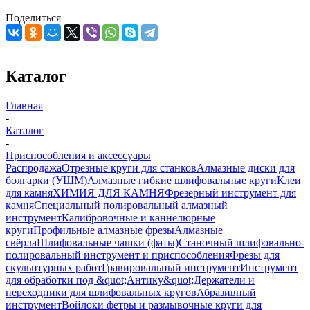
Поделиться
Каталог
Главная
-
Каталог
-
Приспособления и аксессуары
Распродажа
Отрезные круги для станков
Алмазные диски для
болгарки (УШМ)
Алмазные гибкие шлифовальные круги
Клеи
для камня
ХИМИЯ ДЛЯ КАМНЯ
Фрезерный инструмент для
камня
Специальный полировальный алмазный
инструмент
Калибровочные и каннелюрные
круги
Профильные алмазные фрезы
Алмазные
свёрла
Шлифовальные чашки (фаты)
Станочный шлифовально-
полировальный инструмент и приспособления
Фрезы для
скульптурных работ
Гравировальный инструмент
Инструмент
для обработки под &quot;Антику&quot;
Держатели и
переходники для шлифовальных кругов
Абразивный
инструмент
Войлоки фетры и размывочные круги для