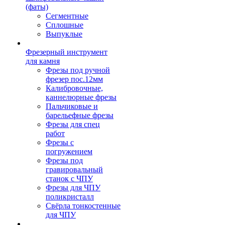
(фаты)
Сегментные
Сплошные
Выпуклые
Фрезерный инструмент
для камня
Фрезы под ручной
фрезер пос.12мм
Калибровочные,
каннелюрные фрезы
Пальчиковые и
барельефные фрезы
Фрезы для спец
работ
Фрезы с
погружением
Фрезы под
гравировальный
станок с ЧПУ
Фрезы для ЧПУ
поликристалл
Свёрла тонкостенные
для ЧПУ