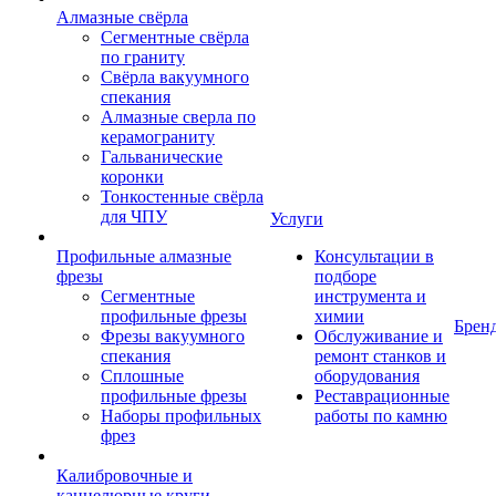
Алмазные свёрла
Сегментные свёрла
по граниту
Свёрла вакуумного
спекания
Алмазные сверла по
керамограниту
Гальванические
коронки
Тонкостенные свёрла
для ЧПУ
Услуги
Профильные алмазные
Консультации в
фрезы
подборе
Сегментные
инструмента и
профильные фрезы
химии
Брен
Фрезы вакуумного
Обслуживание и
спекания
ремонт станков и
Сплошные
оборудования
профильные фрезы
Реставрационные
Наборы профильных
работы по камню
фрез
Калибровочные и
каннелюрные круги