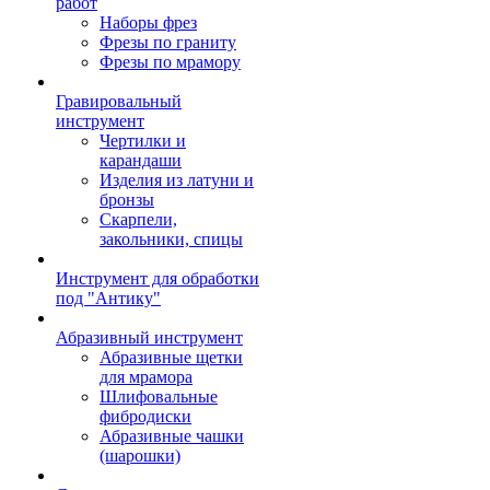
работ
Наборы фрез
Фрезы по граниту
Фрезы по мрамору
Гравировальный
инструмент
Чертилки и
карандаши
Изделия из латуни и
бронзы
Скарпели,
закольники, спицы
Инструмент для обработки
под "Антику"
Абразивный инструмент
Абразивные щетки
для мрамора
Шлифовальные
фибродиски
Абразивные чашки
(шарошки)