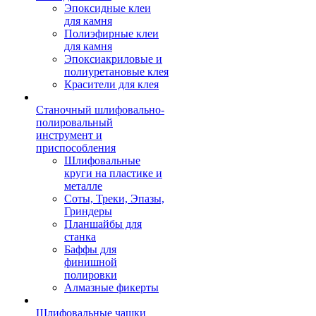
Эпоксидные клеи
для камня
Полиэфирные клеи
для камня
Эпоксиакриловые и
полиуретановые клея
Красители для клея
Станочный шлифовально-
полировальный
инструмент и
приспособления
Шлифовальные
круги на пластике и
металле
Соты, Треки, Эпазы,
Гриндеры
Планшайбы для
станка
Баффы для
финишной
полировки
Алмазные фикерты
Шлифовальные чашки