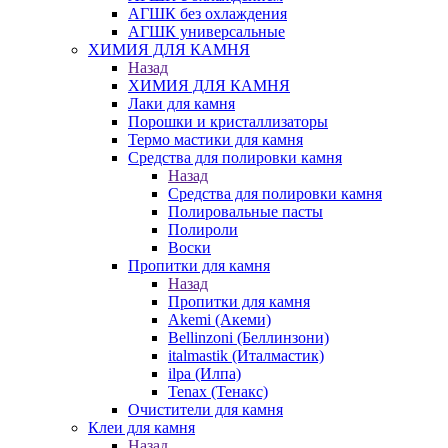
АГШК без охлаждения
АГШК универсальные
ХИМИЯ ДЛЯ КАМНЯ
Назад
ХИМИЯ ДЛЯ КАМНЯ
Лаки для камня
Порошки и кристаллизаторы
Термо мастики для камня
Средства для полировки камня
Назад
Средства для полировки камня
Полировальные пасты
Полироли
Воски
Пропитки для камня
Назад
Пропитки для камня
Akemi (Акеми)
Bellinzoni (Беллинзони)
italmastik (Италмастик)
ilpa (Илпа)
Tenax (Тенакс)
Очистители для камня
Клеи для камня
Назад