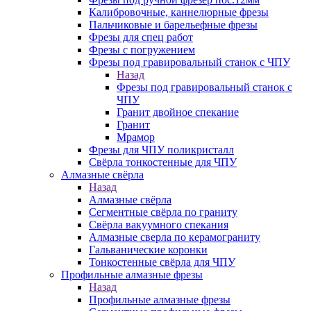
Калибровочные, каннелюрные фрезы
Пальчиковые и барельефные фрезы
Фрезы для спец работ
Фрезы с погружением
Фрезы под гравировальный станок с ЧПУ
Назад
Фрезы под гравировальный станок с
ЧПУ
Гранит двойное спекание
Гранит
Мрамор
Фрезы для ЧПУ поликристалл
Свёрла тонкостенные для ЧПУ
Алмазные свёрла
Назад
Алмазные свёрла
Сегментные свёрла по граниту
Свёрла вакуумного спекания
Алмазные сверла по керамограниту
Гальванические коронки
Тонкостенные свёрла для ЧПУ
Профильные алмазные фрезы
Назад
Профильные алмазные фрезы