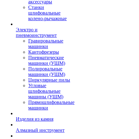
аксессуары
Станки
шлифовальные
колено-рычажные
Электро и
пневмоинструмент
Гравировальные
машинки
Кантофрезеры
Пневматические
машинки (УШМ)
Полировальные
машинки (УШМ)
Циркулярные пилы
Угловые
шлифовальные
машины (УШМ)
Прямошлифовальные
машинки
Изделия из камня
Алмазный инструмент