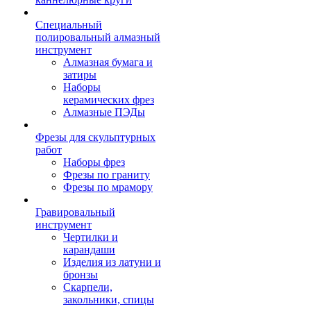
Специальный
полировальный алмазный
инструмент
Алмазная бумага и
затиры
Наборы
керамических фрез
Алмазные ПЭДы
Фрезы для скульптурных
работ
Наборы фрез
Фрезы по граниту
Фрезы по мрамору
Гравировальный
инструмент
Чертилки и
карандаши
Изделия из латуни и
бронзы
Скарпели,
закольники, спицы