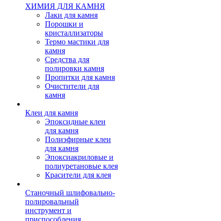
ХИМИЯ ДЛЯ КАМНЯ
Лаки для камня
Порошки и
кристаллизаторы
Термо мастики для
камня
Средства для
полировки камня
Пропитки для камня
Очистители для
камня
Клеи для камня
Эпоксидные клеи
для камня
Полиэфирные клеи
для камня
Эпоксиакриловые и
полиуретановые клея
Красители для клея
Станочный шлифовально-
полировальный
инструмент и
приспособления