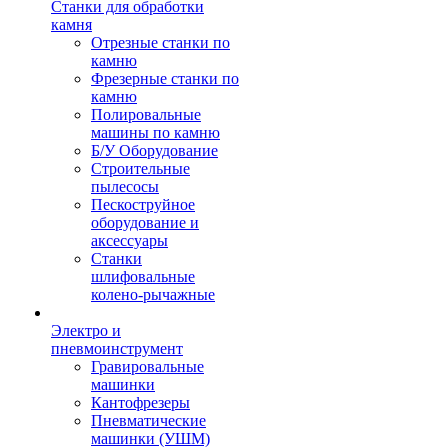
Станки для обработки
камня
Отрезные станки по
камню
Фрезерные станки по
камню
Полировальные
машины по камню
Б/У Оборудование
Строительные
пылесосы
Пескоструйное
оборудование и
аксессуары
Станки
шлифовальные
колено-рычажные
Электро и
пневмоинструмент
Гравировальные
машинки
Кантофрезеры
Пневматические
машинки (УШМ)