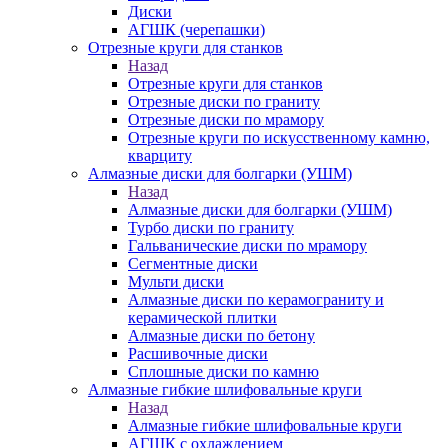
Диски
АГШК (черепашки)
Отрезные круги для станков
Назад
Отрезные круги для станков
Отрезные диски по граниту
Отрезные диски по мрамору
Отрезные круги по искусственному камню,
кварциту
Алмазные диски для болгарки (УШМ)
Назад
Алмазные диски для болгарки (УШМ)
Турбо диски по граниту
Гальванические диски по мрамору
Сегментные диски
Мульти диски
Алмазные диски по керамограниту и
керамической плитки
Алмазные диски по бетону
Расшивочные диски
Сплошные диски по камню
Алмазные гибкие шлифовальные круги
Назад
Алмазные гибкие шлифовальные круги
АГШК с охлаждением