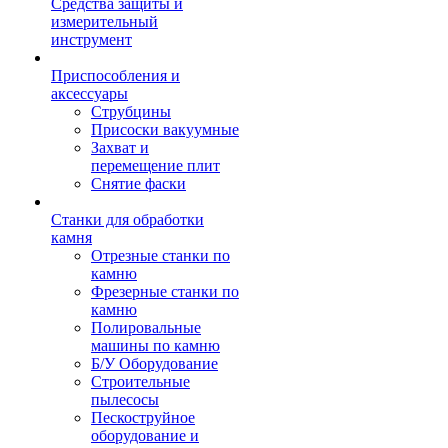
Средства защиты и
измерительный
инструмент
Приспособления и
аксессуары
Струбцины
Присоски вакуумные
Захват и
перемещение плит
Снятие фаски
Станки для обработки
камня
Отрезные станки по
камню
Фрезерные станки по
камню
Полировальные
машины по камню
Б/У Оборудование
Строительные
пылесосы
Пескоструйное
оборудование и