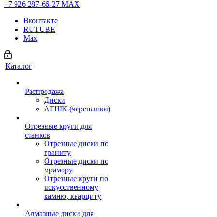
+7 926 287-66-27
МАХ
Вконтакте
RUTUBE
Max
Каталог
Распродажа
Диски
АГШК (черепашки)
Отрезные круги для
станков
Отрезные диски по
граниту
Отрезные диски по
мрамору
Отрезные круги по
искусственному
камню, кварциту
Алмазные диски для