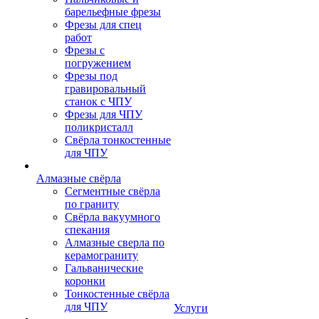
барельефные фрезы
Фрезы для спец
работ
Фрезы с
погружением
Фрезы под
гравировальный
станок с ЧПУ
Фрезы для ЧПУ
поликристалл
Свёрла тонкостенные
для ЧПУ
Алмазные свёрла
Сегментные свёрла
по граниту
Свёрла вакуумного
спекания
Алмазные сверла по
керамограниту
Гальванические
коронки
Тонкостенные свёрла
для ЧПУ
Услуги