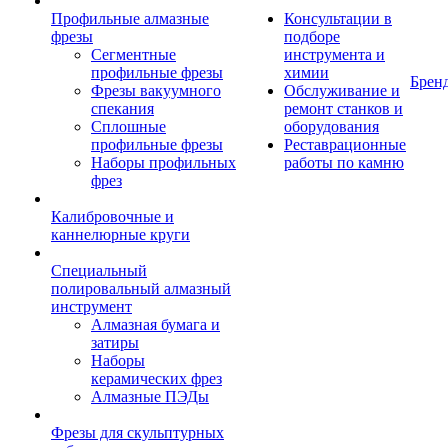
Профильные алмазные
Консультации в
фрезы
подборе
Сегментные
инструмента и
профильные фрезы
химии
Брен
Фрезы вакуумного
Обслуживание и
спекания
ремонт станков и
Сплошные
оборудования
профильные фрезы
Реставрационные
Наборы профильных
работы по камню
фрез
Калибровочные и
каннелюрные круги
Специальный
полировальный алмазный
инструмент
Алмазная бумага и
затиры
Наборы
керамических фрез
Алмазные ПЭДы
Фрезы для скульптурных