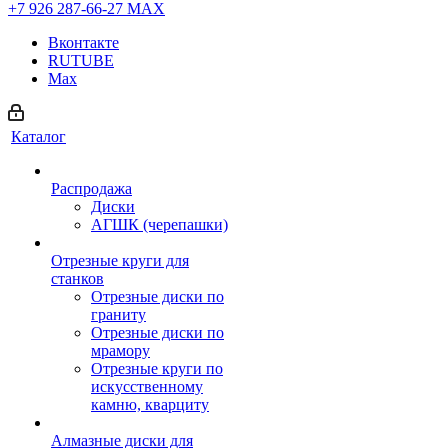
+7 926 287-66-27
МАХ
Вконтакте
RUTUBE
Max
Каталог
Распродажа
Диски
АГШК (черепашки)
Отрезные круги для
станков
Отрезные диски по
граниту
Отрезные диски по
мрамору
Отрезные круги по
искусственному
камню, кварциту
Алмазные диски для