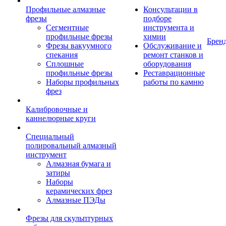
Профильные алмазные
Консультации в
фрезы
подборе
Сегментные
инструмента и
профильные фрезы
химии
Брен
Фрезы вакуумного
Обслуживание и
спекания
ремонт станков и
Сплошные
оборудования
профильные фрезы
Реставрационные
Наборы профильных
работы по камню
фрез
Калибровочные и
каннелюрные круги
Специальный
полировальный алмазный
инструмент
Алмазная бумага и
затиры
Наборы
керамических фрез
Алмазные ПЭДы
Фрезы для скульптурных