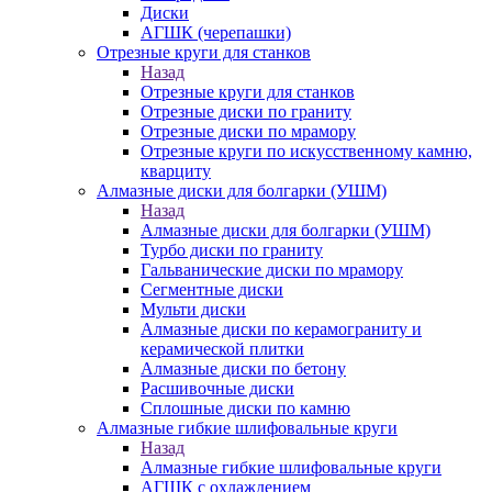
Диски
АГШК (черепашки)
Отрезные круги для станков
Назад
Отрезные круги для станков
Отрезные диски по граниту
Отрезные диски по мрамору
Отрезные круги по искусственному камню,
кварциту
Алмазные диски для болгарки (УШМ)
Назад
Алмазные диски для болгарки (УШМ)
Турбо диски по граниту
Гальванические диски по мрамору
Сегментные диски
Мульти диски
Алмазные диски по керамограниту и
керамической плитки
Алмазные диски по бетону
Расшивочные диски
Сплошные диски по камню
Алмазные гибкие шлифовальные круги
Назад
Алмазные гибкие шлифовальные круги
АГШК с охлаждением