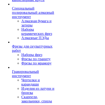
Специальный
полировальный алмазный
инструмент
Алмазная бумага и
затиры
Наборы
керамических фрез
Алмазные ПЭДы
Фрезы для скульптурных
работ
Наборы фрез
Фрезы по граниту
Фрезы по мрамору
Гравировальный
инструмент
Чертилки и
карандаши
Изделия из латуни и
бронзы
Скарпели,
закольники, спицы