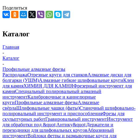
Поделиться
Каталог
Главная
-
Каталог
-
Профильные алмазные фрезы
Распродажа
Отрезные круги для станков
Алмазные диски для
болгарки (УШМ)
Алмазные гибкие шлифовальные круги
Клеи
для камня
ХИМИЯ ДЛЯ КАМНЯ
Фрезерный инструмент для
камня
Специальный полировальный алмазный
инструмент
Калибровочные и каннелюрные
круги
Профильные алмазные фрезы
Алмазные
свёрла
Шлифовальные чашки (фаты)
Станочный шлифовально-
полировальный инструмент и приспособления
Фрезы для
скульптурных работ
Гравировальный инструмент
Инструмент
для обработки под &quot;Антику&quot;
Держатели и
переходники для шлифовальных кругов
Абразивный
инструмент
Войлоки фетры и размывочные круги для