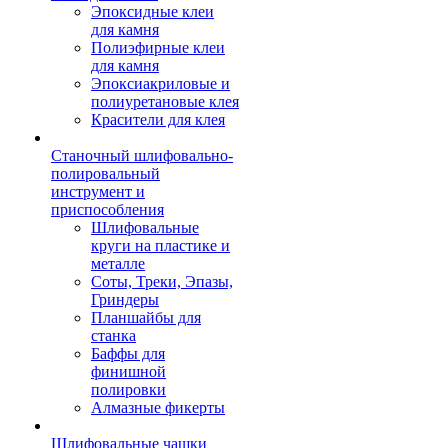
Эпоксидные клеи
для камня
Полиэфирные клеи
для камня
Эпоксиакриловые и
полиуретановые клея
Красители для клея
Станочный шлифовально-
полировальный
инструмент и
приспособления
Шлифовальные
круги на пластике и
металле
Соты, Треки, Эпазы,
Гриндеры
Планшайбы для
станка
Баффы для
финишной
полировки
Алмазные фикерты
Шлифовальные чашки