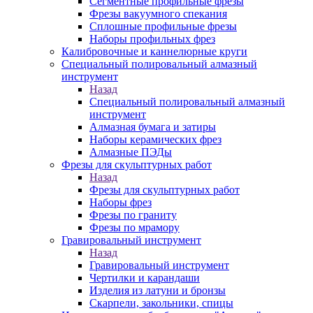
Сегментные профильные фрезы
Фрезы вакуумного спекания
Сплошные профильные фрезы
Наборы профильных фрез
Калибровочные и каннелюрные круги
Специальный полировальный алмазный
инструмент
Назад
Специальный полировальный алмазный
инструмент
Алмазная бумага и затиры
Наборы керамических фрез
Алмазные ПЭДы
Фрезы для скульптурных работ
Назад
Фрезы для скульптурных работ
Наборы фрез
Фрезы по граниту
Фрезы по мрамору
Гравировальный инструмент
Назад
Гравировальный инструмент
Чертилки и карандаши
Изделия из латуни и бронзы
Скарпели, закольники, спицы