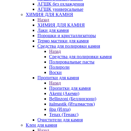
АГШК без охлаждения
АГШК универсальные
ХИМИЯ ДЛЯ КАМНЯ
Назад
ХИМИЯ ДЛЯ КАМНЯ
Лаки для камня
Порошки и кристаллизаторы
Термо мастики для камня
Средства для полировки камня
Назад
Средства для полировки камня
Полировальные пасты
Полироли
Воски
Пропитки для камня
Назад
Пропитки для камня
Akemi (Акеми)
Bellinzoni (Беллинзони)
italmastik (Италмастик)
ilpa (Илпа)
Tenax (Тенакс)
Очистители для камня
Клеи для камня
Назад