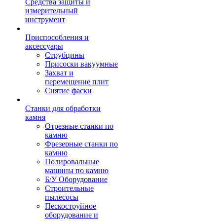
Средства защиты и
измерительный
инструмент
Приспособления и
аксессуары
Струбцины
Присоски вакуумные
Захват и
перемещение плит
Снятие фаски
Станки для обработки
камня
Отрезные станки по
камню
Фрезерные станки по
камню
Полировальные
машины по камню
Б/У Оборудование
Строительные
пылесосы
Пескоструйное
оборудование и