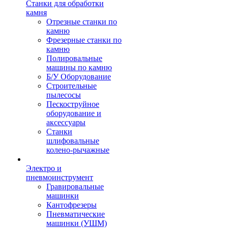
Станки для обработки
камня
Отрезные станки по
камню
Фрезерные станки по
камню
Полировальные
машины по камню
Б/У Оборудование
Строительные
пылесосы
Пескоструйное
оборудование и
аксессуары
Станки
шлифовальные
колено-рычажные
Электро и
пневмоинструмент
Гравировальные
машинки
Кантофрезеры
Пневматические
машинки (УШМ)