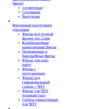
(фаты)
Сегментные
Сплошные
Выпуклые
Фрезерный инструмент
для камня
Фрезы под ручной
фрезер пос.12мм
Калибровочные,
каннелюрные фрезы
Пальчиковые и
барельефные фрезы
Фрезы для спец
работ
Фрезы с
погружением
Фрезы под
гравировальный
станок с ЧПУ
Фрезы для ЧПУ
поликристалл
Свёрла тонкостенные
для ЧПУ