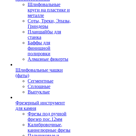
Шлифовальные
круги на пластике и
металле
Соты, Треки, Эпазы,
Гриндеры
Планшайбы для
станка
Баффы для
финишной
полировки
Алмазные фикерты
Шлифовальные чашки
(фаты)
Сегментные
Сплошные
Выпуклые
Фрезерный инструмент
для камня
Фрезы под ручной
фрезер пос.12мм
Калибровочные,
каннелюрные фрезы
Пальчиковые и