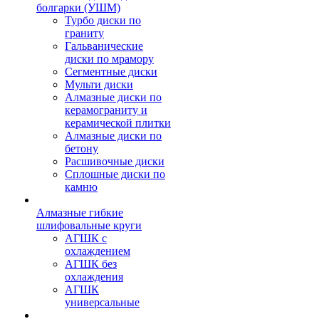
болгарки (УШМ)
Турбо диски по
граниту
Гальванические
диски по мрамору
Сегментные диски
Мульти диски
Алмазные диски по
керамограниту и
керамической плитки
Алмазные диски по
бетону
Расшивочные диски
Сплошные диски по
камню
Алмазные гибкие
шлифовальные круги
АГШК с
охлаждением
АГШК без
охлаждения
АГШК
универсальные