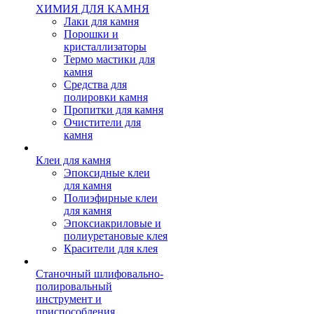
ХИМИЯ ДЛЯ КАМНЯ
Лаки для камня
Порошки и
кристаллизаторы
Термо мастики для
камня
Средства для
полировки камня
Пропитки для камня
Очистители для
камня
Клеи для камня
Эпоксидные клеи
для камня
Полиэфирные клеи
для камня
Эпоксиакриловые и
полиуретановые клея
Красители для клея
Станочный шлифовально-
полировальный
инструмент и
приспособления