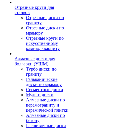
Отрезные круги для
станков
Отрезные диски по
граниту
Отрезные диски по
мрамору
Отрезные круги по
искусственному
камню, кварциту
Алмазные диски для
болгарки (УШМ)
Турбо диски по
граниту
Гальванические
диски по мрамору
Сегментные диски
Мульти диски
Алмазные диски по
керамограниту и
керамической плитки
Алмазные диски по
бетону
Расшивочные диски