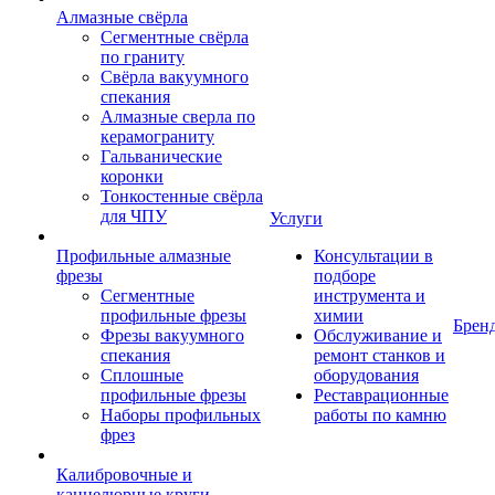
Алмазные свёрла
Сегментные свёрла
по граниту
Свёрла вакуумного
спекания
Алмазные сверла по
керамограниту
Гальванические
коронки
Тонкостенные свёрла
для ЧПУ
Услуги
Профильные алмазные
Консультации в
фрезы
подборе
Сегментные
инструмента и
профильные фрезы
химии
Брен
Фрезы вакуумного
Обслуживание и
спекания
ремонт станков и
Сплошные
оборудования
профильные фрезы
Реставрационные
Наборы профильных
работы по камню
фрез
Калибровочные и
каннелюрные круги