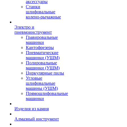
аксессуары
Станки
шлифовальные
колено-рычажные
Электро и
пневмоинструмент
Гравировальные
машинки
Кантофрезеры
Пневматические
машинки (УШМ)
Полировальные
машинки (УШМ)
Циркулярные пилы
Угловые
шлифовальные
машины (УШМ)
Прямошлифовальные
машинки
Изделия из камня
Алмазный инструмент