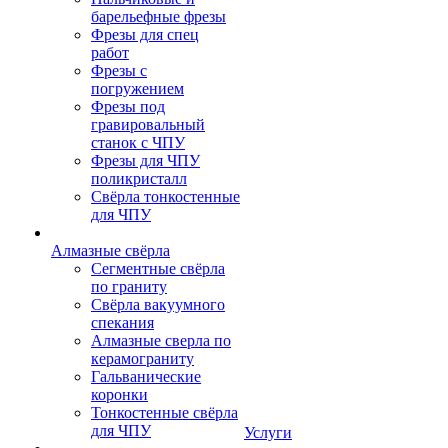
барельефные фрезы
Фрезы для спец
работ
Фрезы с
погружением
Фрезы под
гравировальный
станок с ЧПУ
Фрезы для ЧПУ
поликристалл
Свёрла тонкостенные
для ЧПУ
Алмазные свёрла
Сегментные свёрла
по граниту
Свёрла вакуумного
спекания
Алмазные сверла по
керамограниту
Гальванические
коронки
Тонкостенные свёрла
для ЧПУ
Услуги