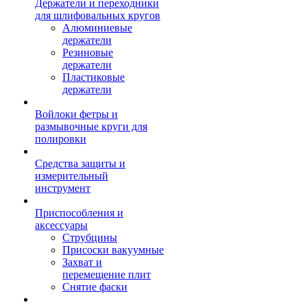
Держатели и переходники
для шлифовальных кругов
Алюминиевые
держатели
Резиновые
держатели
Пластиковые
держатели
Войлоки фетры и
размывочные круги для
полировки
Средства защиты и
измерительный
инструмент
Приспособления и
аксессуары
Струбцины
Присоски вакуумные
Захват и
перемещение плит
Снятие фаски