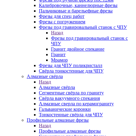
Калибровочные, каннелюрные фрезы
Пальчиковые и барельефные фрезы
Фрезы для спец работ
Фрезы с погружением
Фрезы под гравировальный станок с ЧПУ
Назад
Фрезы под гравировальный станок с
ЧПУ
Гранит двойное спекание
Гранит
Мрамор
Фрезы для ЧПУ поликристалл
Свёрла тонкостенные для ЧПУ
Алмазные свёрла
Назад
Алмазные свёрла
Сегментные свёрла по граниту
Свёрла вакуумного спекания
Алмазные сверла по керамограниту
Гальванические коронки
Тонкостенные свёрла для ЧПУ
Профильные алмазные фрезы
Назад
Профильные алмазные фрезы