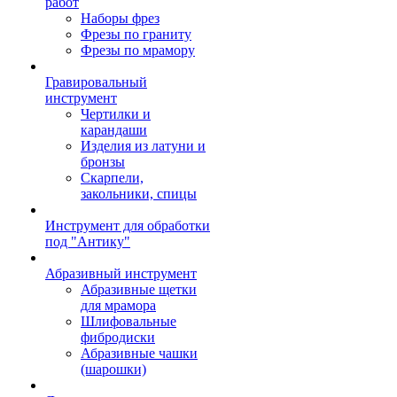
работ
Наборы фрез
Фрезы по граниту
Фрезы по мрамору
Гравировальный
инструмент
Чертилки и
карандаши
Изделия из латуни и
бронзы
Скарпели,
закольники, спицы
Инструмент для обработки
под "Антику"
Абразивный инструмент
Абразивные щетки
для мрамора
Шлифовальные
фибродиски
Абразивные чашки
(шарошки)