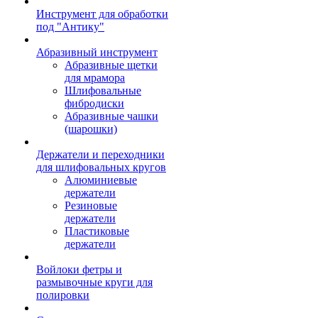
Инструмент для обработки
под "Антику"
Абразивный инструмент
Абразивные щетки
для мрамора
Шлифовальные
фибродиски
Абразивные чашки
(шарошки)
Держатели и переходники
для шлифовальных кругов
Алюминиевые
держатели
Резиновые
держатели
Пластиковые
держатели
Войлоки фетры и
размывочные круги для
полировки