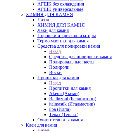
АГШК без охлаждения
АГШК универсальные
ХИМИЯ ДЛЯ КАМНЯ
Назад
ХИМИЯ ДЛЯ КАМНЯ
Лаки для камня
Порошки и кристаллизаторы
Термо мастики для камня
Средства для полировки камня
Назад
Средства для полировки камня
Полировальные пасты
Полироли
Воски
Пропитки для камня
Назад
Пропитки для камня
Akemi (Акеми)
Bellinzoni (Беллинзони)
italmastik (Италмастик)
ilpa (Илпа)
Tenax (Тенакс)
Очистители для камня
Клеи для камня
Назад