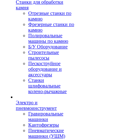
Станки для обработки
камня
Отрезные станки по
камню
Фрезерные станки по
камню
Полировальные
машины по камню
Б/У Оборудование
Строительные
пылесосы
Пескоструйное
оборудование и
аксессуары
Станки
шлифовальные
колено-рычажные
Электро и
пневмоинструмент
Гравировальные
машинки
Кантофрезеры
Пневматические
машинки (УШМ)