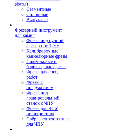
(фаты)
Сегментные
Сплошные
Выпуклые
Фрезерный инструмент
для камня
Фрезы под ручной
фрезер пос.12мм
Калибровочные,
каннелюрные фрезы
Пальчиковые и
барельефные фрезы
Фрезы для спец
работ
Фрезы с
погружением
Фрезы под
гравировальный
станок с ЧПУ
Фрезы для ЧПУ
поликристалл
Свёрла тонкостенные
для ЧПУ