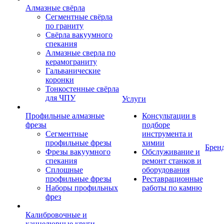
Алмазные свёрла
Сегментные свёрла
по граниту
Свёрла вакуумного
спекания
Алмазные сверла по
керамограниту
Гальванические
коронки
Тонкостенные свёрла
для ЧПУ
Услуги
Профильные алмазные
Консультации в
фрезы
подборе
Сегментные
инструмента и
профильные фрезы
химии
Брен
Фрезы вакуумного
Обслуживание и
спекания
ремонт станков и
Сплошные
оборудования
профильные фрезы
Реставрационные
Наборы профильных
работы по камню
фрез
Калибровочные и
каннелюрные круги