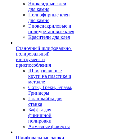
Эпоксидные клеи
для камня
Полиэфирные клеи
для камня
Эпоксиакриловые и
полиуретановые клея
Красители для клея
Станочный шлифовально-
полировальный
инструмент и
приспособления
Шлифовальные
круги на пластике и
металле
Соты, Треки, Эпазы,
Гриндеры
Планшайбы для
станка
Баффы для
финишной
полировки
Алмазные фикерты
Шлифовальные чашки