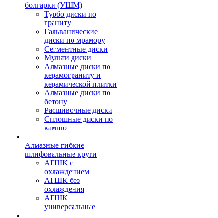
болгарки (УШМ)
Турбо диски по
граниту
Гальванические
диски по мрамору
Сегментные диски
Мульти диски
Алмазные диски по
керамограниту и
керамической плитки
Алмазные диски по
бетону
Расшивочные диски
Сплошные диски по
камню
Алмазные гибкие
шлифовальные круги
АГШК с
охлаждением
АГШК без
охлаждения
АГШК
универсальные