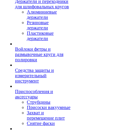
Держатели и переходники
для шлифовальных кругов
Алюминиевые
держатели
Резиновые
держатели
Пластиковые
держатели
Войлоки фетры и
размывочные круги для
полировки
Средства защиты и
измерительный
инструмент
Приспособления и
аксессуары
Струбцины
Присоски вакуумные
Захват и
перемещение плит
Снятие фаски