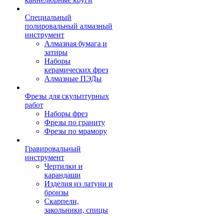
Специальный
полировальный алмазный
инструмент
Алмазная бумага и
затиры
Наборы
керамических фрез
Алмазные ПЭДы
Фрезы для скульптурных
работ
Наборы фрез
Фрезы по граниту
Фрезы по мрамору
Гравировальный
инструмент
Чертилки и
карандаши
Изделия из латуни и
бронзы
Скарпели,
закольники, спицы