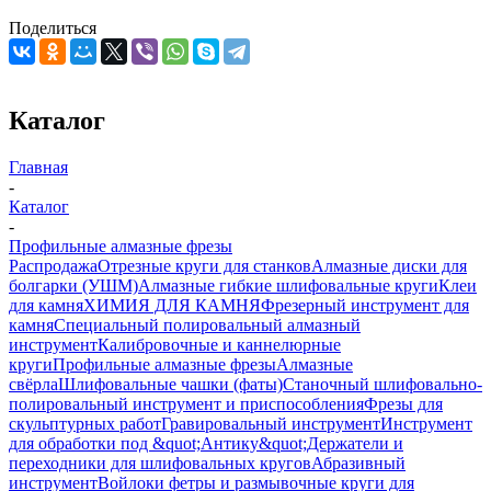
Поделиться
Каталог
Главная
-
Каталог
-
Профильные алмазные фрезы
Распродажа
Отрезные круги для станков
Алмазные диски для
болгарки (УШМ)
Алмазные гибкие шлифовальные круги
Клеи
для камня
ХИМИЯ ДЛЯ КАМНЯ
Фрезерный инструмент для
камня
Специальный полировальный алмазный
инструмент
Калибровочные и каннелюрные
круги
Профильные алмазные фрезы
Алмазные
свёрла
Шлифовальные чашки (фаты)
Станочный шлифовально-
полировальный инструмент и приспособления
Фрезы для
скульптурных работ
Гравировальный инструмент
Инструмент
для обработки под &quot;Антику&quot;
Держатели и
переходники для шлифовальных кругов
Абразивный
инструмент
Войлоки фетры и размывочные круги для