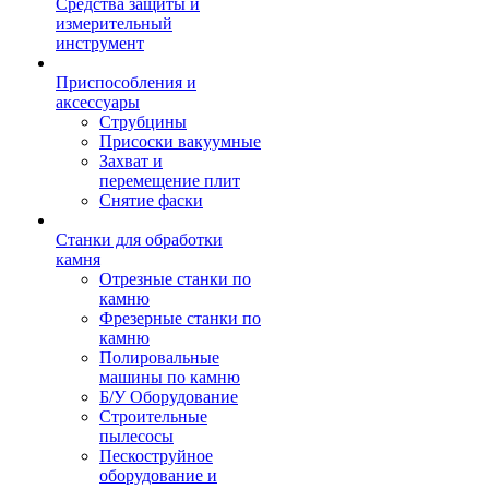
Средства защиты и
измерительный
инструмент
Приспособления и
аксессуары
Струбцины
Присоски вакуумные
Захват и
перемещение плит
Снятие фаски
Станки для обработки
камня
Отрезные станки по
камню
Фрезерные станки по
камню
Полировальные
машины по камню
Б/У Оборудование
Строительные
пылесосы
Пескоструйное
оборудование и