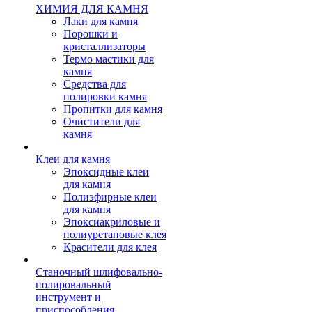
ХИМИЯ ДЛЯ КАМНЯ
Лаки для камня
Порошки и
кристаллизаторы
Термо мастики для
камня
Средства для
полировки камня
Пропитки для камня
Очистители для
камня
Клеи для камня
Эпоксидные клеи
для камня
Полиэфирные клеи
для камня
Эпоксиакриловые и
полиуретановые клея
Красители для клея
Станочный шлифовально-
полировальный
инструмент и
приспособления