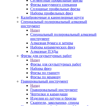
Сегментные профильные фрезы
Фрезы вакуумного спекания
Сплошные профильные фрезы
Наборы профильных фрез
Калибровочные и каннелюрные круги
Специальный полировальный алмазный
инструмент
Назад
Специальный полировальный алмазный
инструмент
Алмазная бумага и затиры
Наборы керамических фрез
Алмазные ПЭДы
Фрезы для скульптурных работ
Назад
Фрезы для скульптурных работ
Наборы фрез
Фрезы по граниту
Фрезы по мрамору
Гравировальный инструмент
Назад
Гравировальный инструмент
Чертилки и карандаши
Изделия из латуни и бронзы
Скарпели, закольники, спицы