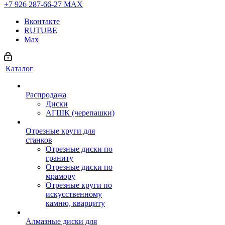
+7 926 287-66-27
МАХ
Вконтакте
RUTUBE
Max
Каталог
Распродажа
Диски
АГШК (черепашки)
Отрезные круги для
станков
Отрезные диски по
граниту
Отрезные диски по
мрамору
Отрезные круги по
искусственному
камню, кварциту
Алмазные диски для