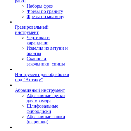
работ
Наборы фрез
Фрезы по граниту
Фрезы по мрамору
Гравировальный
инструмент
Чертилки и
карандаши
Изделия из латуни и
бронзы
Скарпели,
закольники, спицы
Инструмент для обработки
под "Антику"
Абразивный инструмент
Абразивные щетки
для мрамора
Шлифовальные
фибродиски
Абразивные чашки
(шарошки)