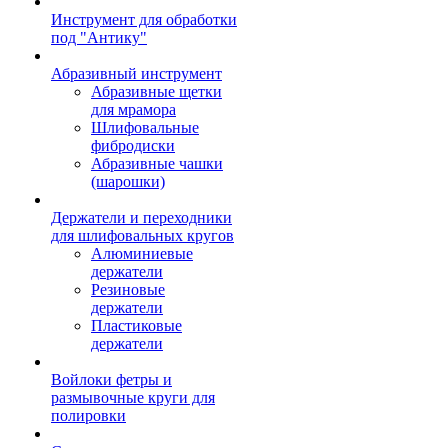
Инструмент для обработки
под "Антику"
Абразивный инструмент
Абразивные щетки
для мрамора
Шлифовальные
фибродиски
Абразивные чашки
(шарошки)
Держатели и переходники
для шлифовальных кругов
Алюминиевые
держатели
Резиновые
держатели
Пластиковые
держатели
Войлоки фетры и
размывочные круги для
полировки