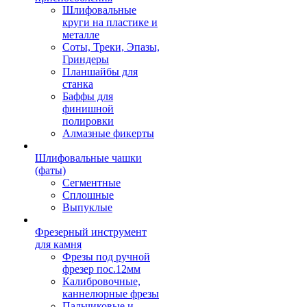
Шлифовальные
круги на пластике и
металле
Соты, Треки, Эпазы,
Гриндеры
Планшайбы для
станка
Баффы для
финишной
полировки
Алмазные фикерты
Шлифовальные чашки
(фаты)
Сегментные
Сплошные
Выпуклые
Фрезерный инструмент
для камня
Фрезы под ручной
фрезер пос.12мм
Калибровочные,
каннелюрные фрезы
Пальчиковые и