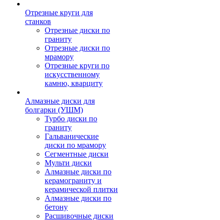
Отрезные круги для
станков
Отрезные диски по
граниту
Отрезные диски по
мрамору
Отрезные круги по
искусственному
камню, кварциту
Алмазные диски для
болгарки (УШМ)
Турбо диски по
граниту
Гальванические
диски по мрамору
Сегментные диски
Мульти диски
Алмазные диски по
керамограниту и
керамической плитки
Алмазные диски по
бетону
Расшивочные диски