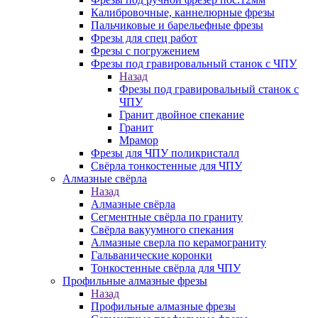
Калибровочные, каннелюрные фрезы
Пальчиковые и барельефные фрезы
Фрезы для спец работ
Фрезы с погружением
Фрезы под гравировальный станок с ЧПУ
Назад
Фрезы под гравировальный станок с
ЧПУ
Гранит двойное спекание
Гранит
Мрамор
Фрезы для ЧПУ поликристалл
Свёрла тонкостенные для ЧПУ
Алмазные свёрла
Назад
Алмазные свёрла
Сегментные свёрла по граниту
Свёрла вакуумного спекания
Алмазные сверла по керамограниту
Гальванические коронки
Тонкостенные свёрла для ЧПУ
Профильные алмазные фрезы
Назад
Профильные алмазные фрезы