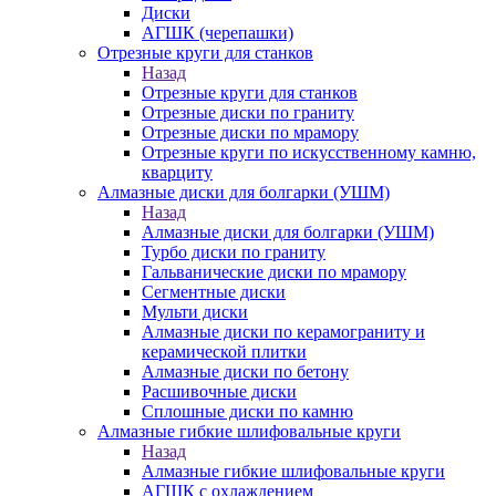
Диски
АГШК (черепашки)
Отрезные круги для станков
Назад
Отрезные круги для станков
Отрезные диски по граниту
Отрезные диски по мрамору
Отрезные круги по искусственному камню,
кварциту
Алмазные диски для болгарки (УШМ)
Назад
Алмазные диски для болгарки (УШМ)
Турбо диски по граниту
Гальванические диски по мрамору
Сегментные диски
Мульти диски
Алмазные диски по керамограниту и
керамической плитки
Алмазные диски по бетону
Расшивочные диски
Сплошные диски по камню
Алмазные гибкие шлифовальные круги
Назад
Алмазные гибкие шлифовальные круги
АГШК с охлаждением