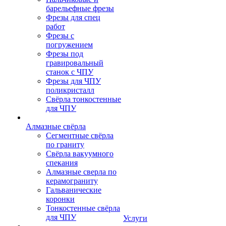
барельефные фрезы
Фрезы для спец
работ
Фрезы с
погружением
Фрезы под
гравировальный
станок с ЧПУ
Фрезы для ЧПУ
поликристалл
Свёрла тонкостенные
для ЧПУ
Алмазные свёрла
Сегментные свёрла
по граниту
Свёрла вакуумного
спекания
Алмазные сверла по
керамограниту
Гальванические
коронки
Тонкостенные свёрла
для ЧПУ
Услуги