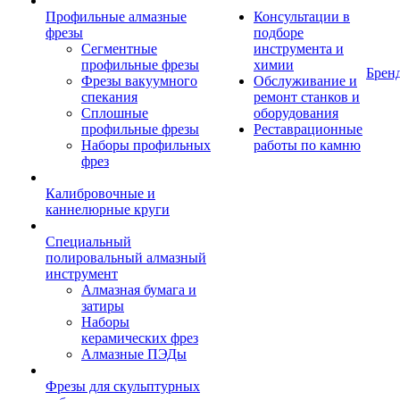
Профильные алмазные
Консультации в
фрезы
подборе
Сегментные
инструмента и
профильные фрезы
химии
Брен
Фрезы вакуумного
Обслуживание и
спекания
ремонт станков и
Сплошные
оборудования
профильные фрезы
Реставрационные
Наборы профильных
работы по камню
фрез
Калибровочные и
каннелюрные круги
Специальный
полировальный алмазный
инструмент
Алмазная бумага и
затиры
Наборы
керамических фрез
Алмазные ПЭДы
Фрезы для скульптурных