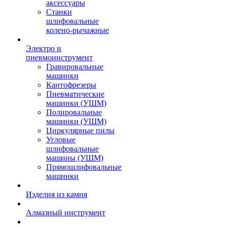
аксессуары
Станки
шлифовальные
колено-рычажные
Электро и
пневмоинструмент
Гравировальные
машинки
Кантофрезеры
Пневматические
машинки (УШМ)
Полировальные
машинки (УШМ)
Циркулярные пилы
Угловые
шлифовальные
машины (УШМ)
Прямошлифовальные
машинки
Изделия из камня
Алмазный инструмент