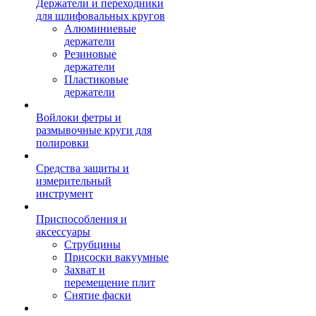
Держатели и переходники
для шлифовальных кругов
Алюминиевые
держатели
Резиновые
держатели
Пластиковые
держатели
Войлоки фетры и
размывочные круги для
полировки
Средства защиты и
измерительный
инструмент
Приспособления и
аксессуары
Струбцины
Присоски вакуумные
Захват и
перемещение плит
Снятие фаски