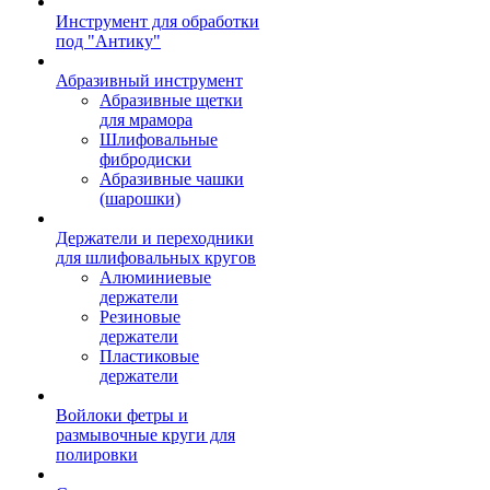
Инструмент для обработки
под "Антику"
Абразивный инструмент
Абразивные щетки
для мрамора
Шлифовальные
фибродиски
Абразивные чашки
(шарошки)
Держатели и переходники
для шлифовальных кругов
Алюминиевые
держатели
Резиновые
держатели
Пластиковые
держатели
Войлоки фетры и
размывочные круги для
полировки