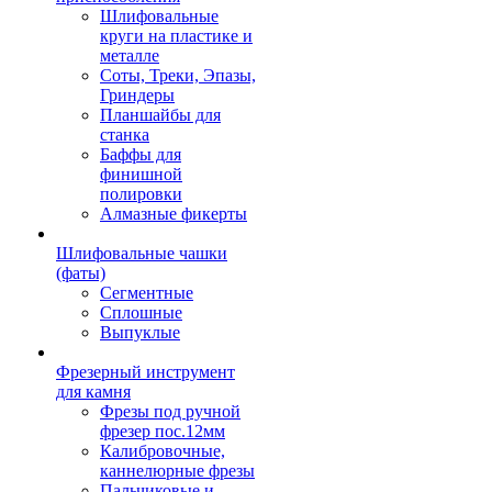
Шлифовальные
круги на пластике и
металле
Соты, Треки, Эпазы,
Гриндеры
Планшайбы для
станка
Баффы для
финишной
полировки
Алмазные фикерты
Шлифовальные чашки
(фаты)
Сегментные
Сплошные
Выпуклые
Фрезерный инструмент
для камня
Фрезы под ручной
фрезер пос.12мм
Калибровочные,
каннелюрные фрезы
Пальчиковые и