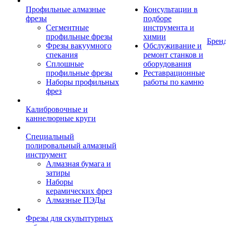
Профильные алмазные
Консультации в
фрезы
подборе
Сегментные
инструмента и
профильные фрезы
химии
Брен
Фрезы вакуумного
Обслуживание и
спекания
ремонт станков и
Сплошные
оборудования
профильные фрезы
Реставрационные
Наборы профильных
работы по камню
фрез
Калибровочные и
каннелюрные круги
Специальный
полировальный алмазный
инструмент
Алмазная бумага и
затиры
Наборы
керамических фрез
Алмазные ПЭДы
Фрезы для скульптурных