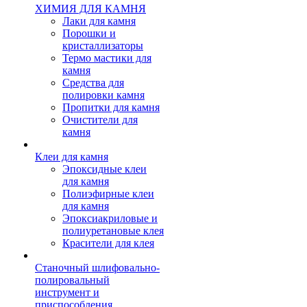
ХИМИЯ ДЛЯ КАМНЯ
Лаки для камня
Порошки и
кристаллизаторы
Термо мастики для
камня
Средства для
полировки камня
Пропитки для камня
Очистители для
камня
Клеи для камня
Эпоксидные клеи
для камня
Полиэфирные клеи
для камня
Эпоксиакриловые и
полиуретановые клея
Красители для клея
Станочный шлифовально-
полировальный
инструмент и
приспособления