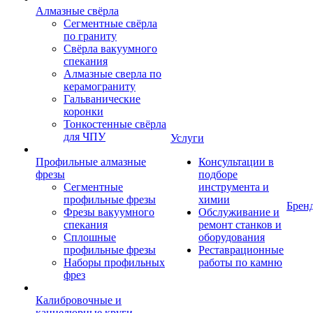
Алмазные свёрла
Сегментные свёрла
по граниту
Свёрла вакуумного
спекания
Алмазные сверла по
керамограниту
Гальванические
коронки
Тонкостенные свёрла
для ЧПУ
Услуги
Профильные алмазные
Консультации в
фрезы
подборе
Сегментные
инструмента и
профильные фрезы
химии
Брен
Фрезы вакуумного
Обслуживание и
спекания
ремонт станков и
Сплошные
оборудования
профильные фрезы
Реставрационные
Наборы профильных
работы по камню
фрез
Калибровочные и
каннелюрные круги