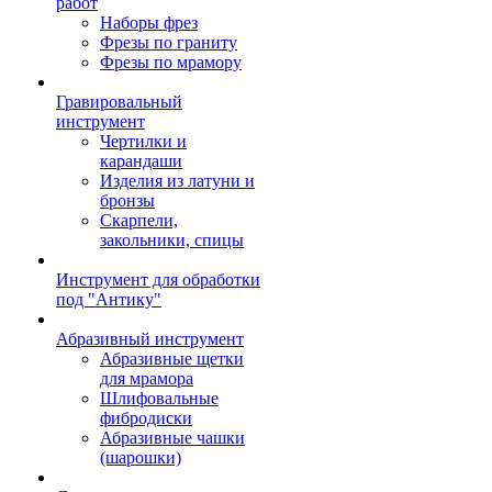
работ
Наборы фрез
Фрезы по граниту
Фрезы по мрамору
Гравировальный
инструмент
Чертилки и
карандаши
Изделия из латуни и
бронзы
Скарпели,
закольники, спицы
Инструмент для обработки
под "Антику"
Абразивный инструмент
Абразивные щетки
для мрамора
Шлифовальные
фибродиски
Абразивные чашки
(шарошки)