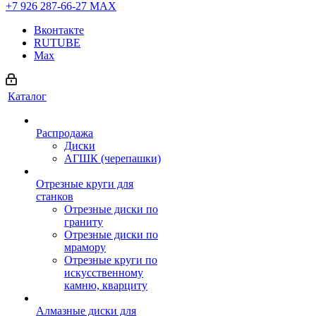
+7 926 287-66-27
МАХ
Вконтакте
RUTUBE
Max
Каталог
Распродажа
Диски
АГШК (черепашки)
Отрезные круги для
станков
Отрезные диски по
граниту
Отрезные диски по
мрамору
Отрезные круги по
искусственному
камню, кварциту
Алмазные диски для