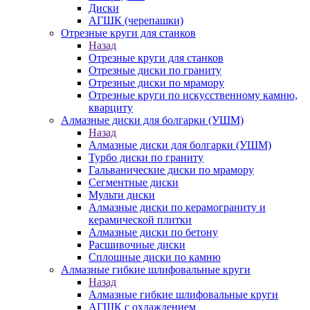
Диски
АГШК (черепашки)
Отрезные круги для станков
Назад
Отрезные круги для станков
Отрезные диски по граниту
Отрезные диски по мрамору
Отрезные круги по искусственному камню,
кварциту
Алмазные диски для болгарки (УШМ)
Назад
Алмазные диски для болгарки (УШМ)
Турбо диски по граниту
Гальванические диски по мрамору
Сегментные диски
Мульти диски
Алмазные диски по керамограниту и
керамической плитки
Алмазные диски по бетону
Расшивочные диски
Сплошные диски по камню
Алмазные гибкие шлифовальные круги
Назад
Алмазные гибкие шлифовальные круги
АГШК с охлаждением