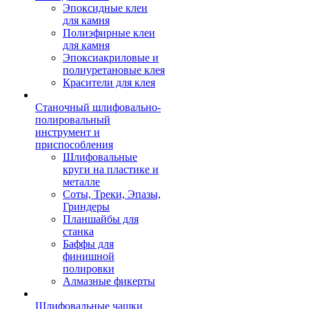
Эпоксидные клеи
для камня
Полиэфирные клеи
для камня
Эпоксиакриловые и
полиуретановые клея
Красители для клея
Станочный шлифовально-
полировальный
инструмент и
приспособления
Шлифовальные
круги на пластике и
металле
Соты, Треки, Эпазы,
Гриндеры
Планшайбы для
станка
Баффы для
финишной
полировки
Алмазные фикерты
Шлифовальные чашки