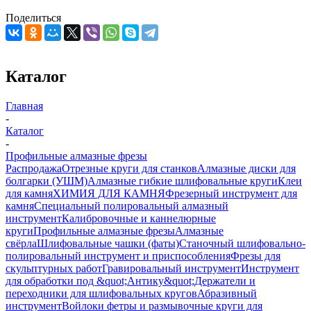
Поделиться
Каталог
Главная
-
Каталог
-
Профильные алмазные фрезы
Распродажа
Отрезные круги для станков
Алмазные диски для
болгарки (УШМ)
Алмазные гибкие шлифовальные круги
Клеи
для камня
ХИМИЯ ДЛЯ КАМНЯ
Фрезерный инструмент для
камня
Специальный полировальный алмазный
инструмент
Калибровочные и каннелюрные
круги
Профильные алмазные фрезы
Алмазные
свёрла
Шлифовальные чашки (фаты)
Станочный шлифовально-
полировальный инструмент и приспособления
Фрезы для
скульптурных работ
Гравировальный инструмент
Инструмент
для обработки под &quot;Антику&quot;
Держатели и
переходники для шлифовальных кругов
Абразивный
инструмент
Войлоки фетры и размывочные круги для