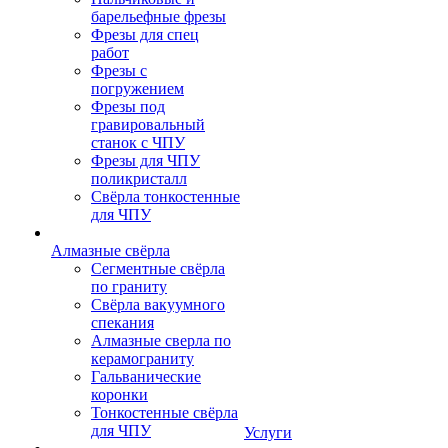
барельефные фрезы
Фрезы для спец
работ
Фрезы с
погружением
Фрезы под
гравировальный
станок с ЧПУ
Фрезы для ЧПУ
поликристалл
Свёрла тонкостенные
для ЧПУ
Алмазные свёрла
Сегментные свёрла
по граниту
Свёрла вакуумного
спекания
Алмазные сверла по
керамограниту
Гальванические
коронки
Тонкостенные свёрла
для ЧПУ
Услуги