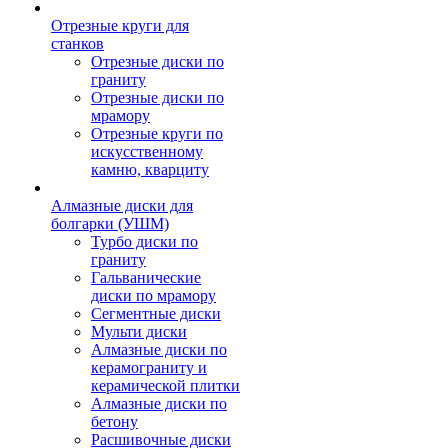
Отрезные круги для
станков
Отрезные диски по
граниту
Отрезные диски по
мрамору
Отрезные круги по
искусственному
камню, кварциту
Алмазные диски для
болгарки (УШМ)
Турбо диски по
граниту
Гальванические
диски по мрамору
Сегментные диски
Мульти диски
Алмазные диски по
керамограниту и
керамической плитки
Алмазные диски по
бетону
Расшивочные диски