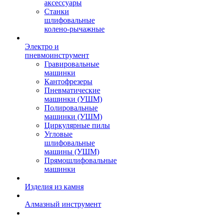
аксессуары
Станки
шлифовальные
колено-рычажные
Электро и
пневмоинструмент
Гравировальные
машинки
Кантофрезеры
Пневматические
машинки (УШМ)
Полировальные
машинки (УШМ)
Циркулярные пилы
Угловые
шлифовальные
машины (УШМ)
Прямошлифовальные
машинки
Изделия из камня
Алмазный инструмент