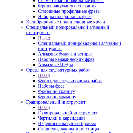
Сегментные профильные фрезы
Фрезы вакуумного спекания
Сплошные профильные фрезы
Наборы профильных фрез
Калибровочные и каннелюрные круги
Специальный полировальный алмазный
инструмент
Назад
Специальный полировальный алмазный
инструмент
Алмазная бумага и затиры
Наборы керамических фрез
Алмазные ПЭДы
Фрезы для скульптурных работ
Назад
Фрезы для скульптурных работ
Наборы фрез
Фрезы по граниту
Фрезы по мрамору
Гравировальный инструмент
Назад
Гравировальный инструмент
Чертилки и карандаши
Изделия из латуни и бронзы
Скарпели, закольники, спицы