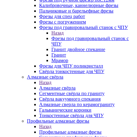
Калибровочные, каннелюрные фрезы
Пальчиковые и барельефные фрезы
Фрезы для спец работ
Фрезы с погружением
Фрезы под гравировальный станок с ЧПУ
Назад
Фрезы под гравировальный станок с
ЧПУ
Гранит двойное спекание
Гранит
Мрамор
Фрезы для ЧПУ поликристалл
Свёрла тонкостенные для ЧПУ
Алмазные свёрла
Назад
Алмазные свёрла
Сегментные свёрла по граниту
Свёрла вакуумного спекания
Алмазные сверла по керамограниту
Гальванические коронки
Тонкостенные свёрла для ЧПУ
Профильные алмазные фрезы
Назад
Профильные алмазные фрезы