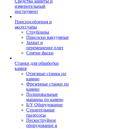
Средства защиты и
измерительный
инструмент
Приспособления и
аксессуары
Струбцины
Присоски вакуумные
Захват и
перемещение плит
Снятие фаски
Станки для обработки
камня
Отрезные станки по
камню
Фрезерные станки по
камню
Полировальные
машины по камню
Б/У Оборудование
Строительные
пылесосы
Пескоструйное
оборудование и