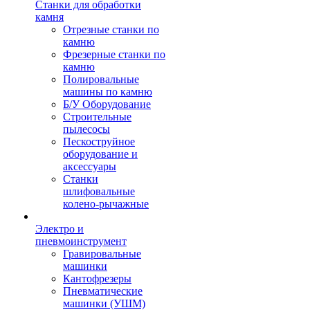
Станки для обработки
камня
Отрезные станки по
камню
Фрезерные станки по
камню
Полировальные
машины по камню
Б/У Оборудование
Строительные
пылесосы
Пескоструйное
оборудование и
аксессуары
Станки
шлифовальные
колено-рычажные
Электро и
пневмоинструмент
Гравировальные
машинки
Кантофрезеры
Пневматические
машинки (УШМ)