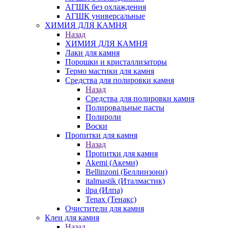
АГШК без охлаждения
АГШК универсальные
ХИМИЯ ДЛЯ КАМНЯ
Назад
ХИМИЯ ДЛЯ КАМНЯ
Лаки для камня
Порошки и кристаллизаторы
Термо мастики для камня
Средства для полировки камня
Назад
Средства для полировки камня
Полировальные пасты
Полироли
Воски
Пропитки для камня
Назад
Пропитки для камня
Akemi (Акеми)
Bellinzoni (Беллинзони)
italmastik (Италмастик)
ilpa (Илпа)
Tenax (Тенакс)
Очистители для камня
Клеи для камня
Назад