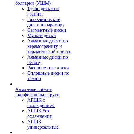
болгарки (УШМ)
Турбо диски по
граниту
Гальванические
диски по мрамору
Сегментные диски
Мульти диски
Алмазные диски по
керамограниту и
керамической плитки
Алмазные диски по
бетону
Расшивочные диски
Сплошные диски по
камню
Алмазные гибкие
шлифовальные круги
АГШК с
охлаждением
АГШК без
охлаждения
АГШК
универсальные