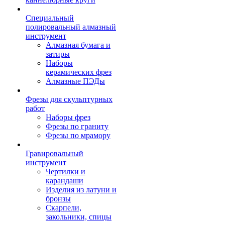
Специальный
полировальный алмазный
инструмент
Алмазная бумага и
затиры
Наборы
керамических фрез
Алмазные ПЭДы
Фрезы для скульптурных
работ
Наборы фрез
Фрезы по граниту
Фрезы по мрамору
Гравировальный
инструмент
Чертилки и
карандаши
Изделия из латуни и
бронзы
Скарпели,
закольники, спицы