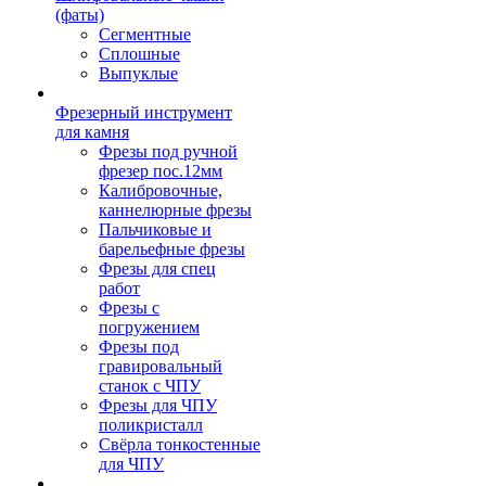
(фаты)
Сегментные
Сплошные
Выпуклые
Фрезерный инструмент
для камня
Фрезы под ручной
фрезер пос.12мм
Калибровочные,
каннелюрные фрезы
Пальчиковые и
барельефные фрезы
Фрезы для спец
работ
Фрезы с
погружением
Фрезы под
гравировальный
станок с ЧПУ
Фрезы для ЧПУ
поликристалл
Свёрла тонкостенные
для ЧПУ