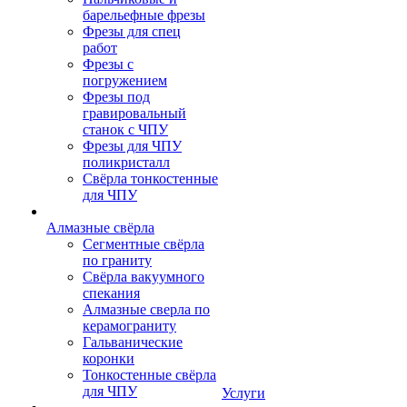
барельефные фрезы
Фрезы для спец
работ
Фрезы с
погружением
Фрезы под
гравировальный
станок с ЧПУ
Фрезы для ЧПУ
поликристалл
Свёрла тонкостенные
для ЧПУ
Алмазные свёрла
Сегментные свёрла
по граниту
Свёрла вакуумного
спекания
Алмазные сверла по
керамограниту
Гальванические
коронки
Тонкостенные свёрла
для ЧПУ
Услуги