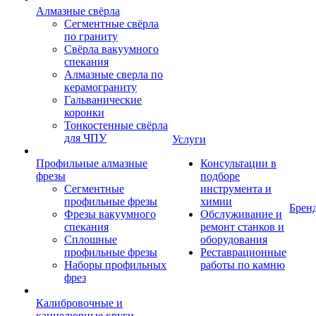
Алмазные свёрла
Сегментные свёрла
по граниту
Свёрла вакуумного
спекания
Алмазные сверла по
керамограниту
Гальванические
коронки
Тонкостенные свёрла
для ЧПУ
Услуги
Профильные алмазные
Консультации в
фрезы
подборе
Сегментные
инструмента и
профильные фрезы
химии
Брен
Фрезы вакуумного
Обслуживание и
спекания
ремонт станков и
Сплошные
оборудования
профильные фрезы
Реставрационные
Наборы профильных
работы по камню
фрез
Калибровочные и
каннелюрные круги