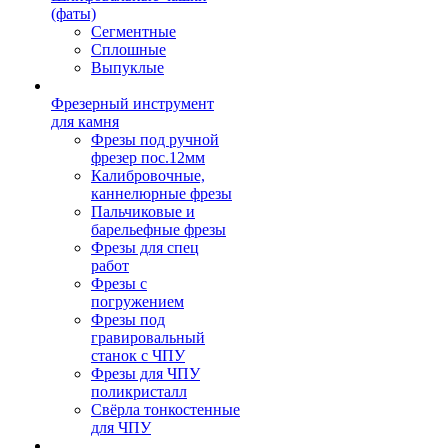
(фаты)
Сегментные
Сплошные
Выпуклые
Фрезерный инструмент
для камня
Фрезы под ручной
фрезер пос.12мм
Калибровочные,
каннелюрные фрезы
Пальчиковые и
барельефные фрезы
Фрезы для спец
работ
Фрезы с
погружением
Фрезы под
гравировальный
станок с ЧПУ
Фрезы для ЧПУ
поликристалл
Свёрла тонкостенные
для ЧПУ