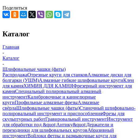
Поделиться
Каталог
Главная
-
Каталог
-
Шлифовальные чашки (фаты)
Распродажа
Отрезные круги для станков
Алмазные диски для
болгарки (УШМ)
Алмазные гибкие шлифовальные круги
Клеи
для камня
ХИМИЯ ДЛЯ КАМНЯ
Фрезерный инструмент для
камня
Специальный полировальный алмазный
инструмент
Калибровочные и каннелюрные
круги
Профильные алмазные фрезы
Алмазные
свёрла
Шлифовальные чашки (фаты)
Станочный шлифовально-
полировальный инструмент и приспособления
Фрезы для
скульптурных работ
Гравировальный инструмент
Инструмент
для обработки под &quot;Антику&quot;
Держатели и
переходники для шлифовальных кругов
Абразивный
инструмент
Войлоки фетры и размывочные круги для