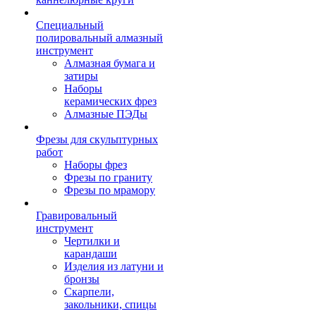
Специальный
полировальный алмазный
инструмент
Алмазная бумага и
затиры
Наборы
керамических фрез
Алмазные ПЭДы
Фрезы для скульптурных
работ
Наборы фрез
Фрезы по граниту
Фрезы по мрамору
Гравировальный
инструмент
Чертилки и
карандаши
Изделия из латуни и
бронзы
Скарпели,
закольники, спицы