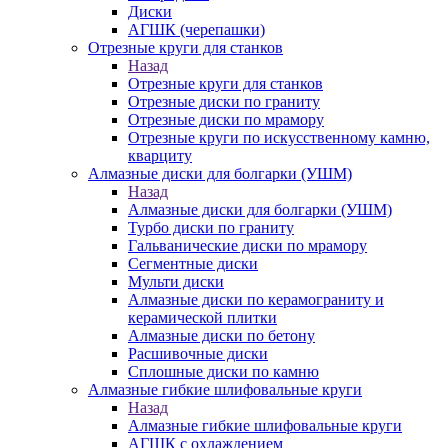
Диски
АГШК (черепашки)
Отрезные круги для станков
Назад
Отрезные круги для станков
Отрезные диски по граниту
Отрезные диски по мрамору
Отрезные круги по искусственному камню,
кварциту
Алмазные диски для болгарки (УШМ)
Назад
Алмазные диски для болгарки (УШМ)
Турбо диски по граниту
Гальванические диски по мрамору
Сегментные диски
Мульти диски
Алмазные диски по керамограниту и
керамической плитки
Алмазные диски по бетону
Расшивочные диски
Сплошные диски по камню
Алмазные гибкие шлифовальные круги
Назад
Алмазные гибкие шлифовальные круги
АГШК с охлаждением