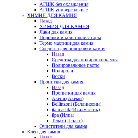
АГШК без охлаждения
АГШК универсальные
ХИМИЯ ДЛЯ КАМНЯ
Назад
ХИМИЯ ДЛЯ КАМНЯ
Лаки для камня
Порошки и кристаллизаторы
Термо мастики для камня
Средства для полировки камня
Назад
Средства для полировки камня
Полировальные пасты
Полироли
Воски
Пропитки для камня
Назад
Пропитки для камня
Akemi (Акеми)
Bellinzoni (Беллинзони)
italmastik (Италмастик)
ilpa (Илпа)
Tenax (Тенакс)
Очистители для камня
Клеи для камня
Назад