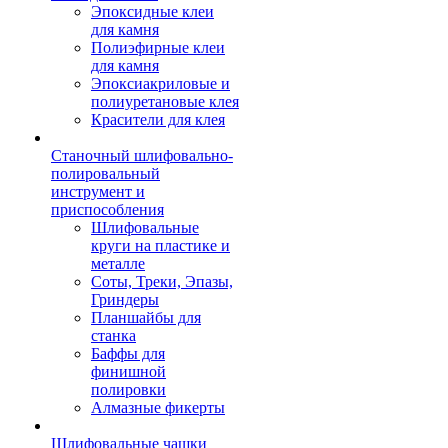
Эпоксидные клеи
для камня
Полиэфирные клеи
для камня
Эпоксиакриловые и
полиуретановые клея
Красители для клея
Станочный шлифовально-
полировальный
инструмент и
приспособления
Шлифовальные
круги на пластике и
металле
Соты, Треки, Эпазы,
Гриндеры
Планшайбы для
станка
Баффы для
финишной
полировки
Алмазные фикерты
Шлифовальные чашки