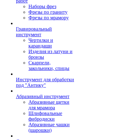
работ
Наборы фрез
Фрезы по граниту
Фрезы по мрамору
Гравировальный
инструмент
Чертилки и
карандаши
Изделия из латуни и
бронзы
Скарпели,
закольники, спицы
Инструмент для обработки
под "Антику"
Абразивный инструмент
Абразивные щетки
для мрамора
Шлифовальные
фибродиски
Абразивные чашки
(шарошки)