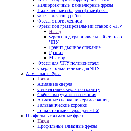
Калибровочные, каннелюрные фрезы
Пальчиковые и барельефные фрезы
Фрезы для спец работ
Фрезы с погружением
Фрезы под гравировальный станок с ЧПУ
Назад
Фрезы под гравировальный станок с
ЧПУ
Гранит двойное спекание
Гранит
Мрамор
Фрезы для ЧПУ поликристалл
Свёрла тонкостенные для ЧПУ
Алмазные свёрла
Назад
Алмазные свёрла
Сегментные свёрла по граниту
Свёрла вакуумного спекания
Алмазные сверла по керамограниту
Гальванические коронки
Тонкостенные свёрла для ЧПУ
Профильные алмазные фрезы
Назад
Профильные алмазные фрезы