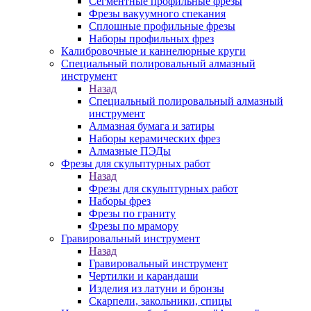
Сегментные профильные фрезы
Фрезы вакуумного спекания
Сплошные профильные фрезы
Наборы профильных фрез
Калибровочные и каннелюрные круги
Специальный полировальный алмазный
инструмент
Назад
Специальный полировальный алмазный
инструмент
Алмазная бумага и затиры
Наборы керамических фрез
Алмазные ПЭДы
Фрезы для скульптурных работ
Назад
Фрезы для скульптурных работ
Наборы фрез
Фрезы по граниту
Фрезы по мрамору
Гравировальный инструмент
Назад
Гравировальный инструмент
Чертилки и карандаши
Изделия из латуни и бронзы
Скарпели, закольники, спицы