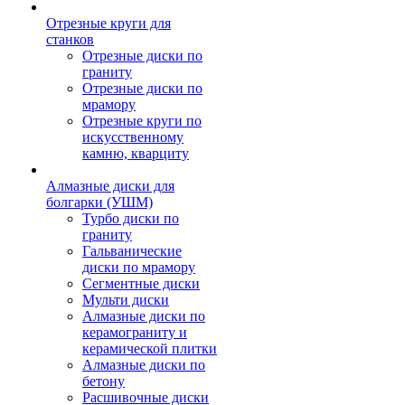
Отрезные круги для
станков
Отрезные диски по
граниту
Отрезные диски по
мрамору
Отрезные круги по
искусственному
камню, кварциту
Алмазные диски для
болгарки (УШМ)
Турбо диски по
граниту
Гальванические
диски по мрамору
Сегментные диски
Мульти диски
Алмазные диски по
керамограниту и
керамической плитки
Алмазные диски по
бетону
Расшивочные диски