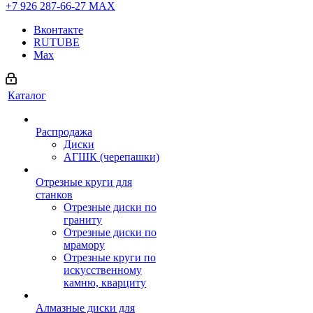
+7 926 287-66-27
МАХ
Вконтакте
RUTUBE
Max
Каталог
Распродажа
Диски
АГШК (черепашки)
Отрезные круги для
станков
Отрезные диски по
граниту
Отрезные диски по
мрамору
Отрезные круги по
искусственному
камню, кварциту
Алмазные диски для