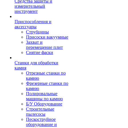
Средства защиты и
измерительный
инструмент
Приспособления и
аксессуары
Струбцины
Присоски вакуумные
Захват и
перемещение плит
Снятие фаски
Станки для обработки
камня
Отрезные станки по
камню
Фрезерные станки по
камню
Полировальные
машины по камню
Б/У Оборудование
Строительные
пылесосы
Пескоструйное
оборудование и