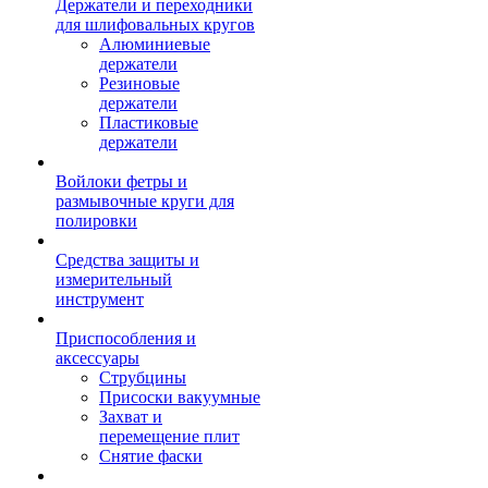
Держатели и переходники
для шлифовальных кругов
Алюминиевые
держатели
Резиновые
держатели
Пластиковые
держатели
Войлоки фетры и
размывочные круги для
полировки
Средства защиты и
измерительный
инструмент
Приспособления и
аксессуары
Струбцины
Присоски вакуумные
Захват и
перемещение плит
Снятие фаски