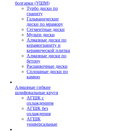
болгарки (УШМ)
Турбо диски по
граниту
Гальванические
диски по мрамору
Сегментные диски
Мульти диски
Алмазные диски по
керамограниту и
керамической плитки
Алмазные диски по
бетону
Расшивочные диски
Сплошные диски по
камню
Алмазные гибкие
шлифовальные круги
АГШК с
охлаждением
АГШК без
охлаждения
АГШК
универсальные