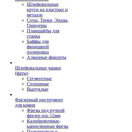
Шлифовальные
круги на пластике и
металле
Соты, Треки, Эпазы,
Гриндеры
Планшайбы для
станка
Баффы для
финишной
полировки
Алмазные фикерты
Шлифовальные чашки
(фаты)
Сегментные
Сплошные
Выпуклые
Фрезерный инструмент
для камня
Фрезы под ручной
фрезер пос.12мм
Калибровочные,
каннелюрные фрезы
Пальчиковые и