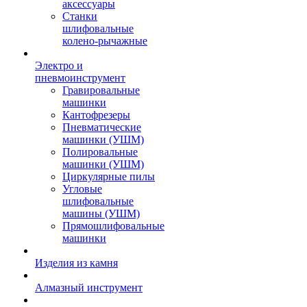
аксессуары
Станки
шлифовальные
колено-рычажные
Электро и
пневмоинструмент
Гравировальные
машинки
Кантофрезеры
Пневматические
машинки (УШМ)
Полировальные
машинки (УШМ)
Циркулярные пилы
Угловые
шлифовальные
машины (УШМ)
Прямошлифовальные
машинки
Изделия из камня
Алмазный инструмент