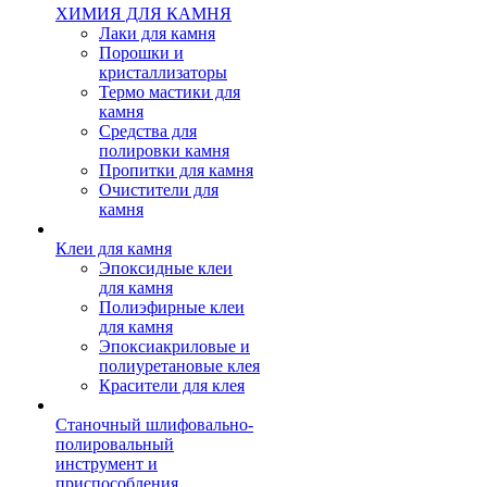
ХИМИЯ ДЛЯ КАМНЯ
Лаки для камня
Порошки и
кристаллизаторы
Термо мастики для
камня
Средства для
полировки камня
Пропитки для камня
Очистители для
камня
Клеи для камня
Эпоксидные клеи
для камня
Полиэфирные клеи
для камня
Эпоксиакриловые и
полиуретановые клея
Красители для клея
Станочный шлифовально-
полировальный
инструмент и
приспособления