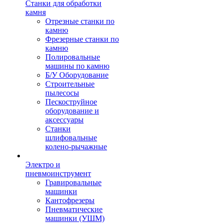
Станки для обработки
камня
Отрезные станки по
камню
Фрезерные станки по
камню
Полировальные
машины по камню
Б/У Оборудование
Строительные
пылесосы
Пескоструйное
оборудование и
аксессуары
Станки
шлифовальные
колено-рычажные
Электро и
пневмоинструмент
Гравировальные
машинки
Кантофрезеры
Пневматические
машинки (УШМ)