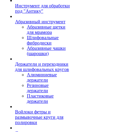
Инструмент для обработки
под "Антику"
Абразивный инструмент
Абразивные щетки
для мрамора
Шлифовальные
фибродиски
Абразивные чашки
(шарошки)
Держатели и переходники
для шлифовальных кругов
Алюминиевые
держатели
Резиновые
держатели
Пластиковые
держатели
Войлоки фетры и
размывочные круги для
полировки