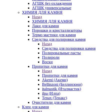
АГШК без охлаждения
АГШК универсальные
ХИМИЯ ДЛЯ КАМНЯ
Назад
ХИМИЯ ДЛЯ КАМНЯ
Лаки для камня
Порошки и кристаллизаторы
Термо мастики для камня
Средства для полировки камня
Назад
Средства для полировки камня
Полировальные пасты
Полироли
Воски
Пропитки для камня
Назад
Пропитки для камня
Akemi (Акеми)
Bellinzoni (Беллинзони)
italmastik (Италмастик)
ilpa (Илпа)
Tenax (Тенакс)
Очистители для камня
Клеи для камня
Назад