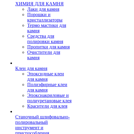
ХИМИЯ ДЛЯ КАМНЯ
Лаки для камня
Порошки и
кристаллизаторы
Термо мастики для
камня
Средства для
полировки камня
Пропитки для камня
Очистители для
камня
Клеи для камня
Эпоксидные клеи
для камня
Полиэфирные клеи
для камня
Эпоксиакриловые и
полиуретановые клея
Красители для клея
Станочный шлифовально-
полировальный
инструмент и
приспособления