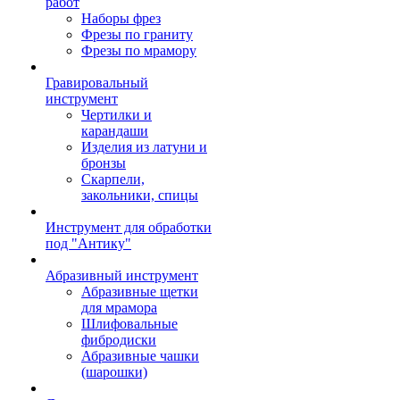
работ
Наборы фрез
Фрезы по граниту
Фрезы по мрамору
Гравировальный
инструмент
Чертилки и
карандаши
Изделия из латуни и
бронзы
Скарпели,
закольники, спицы
Инструмент для обработки
под "Антику"
Абразивный инструмент
Абразивные щетки
для мрамора
Шлифовальные
фибродиски
Абразивные чашки
(шарошки)