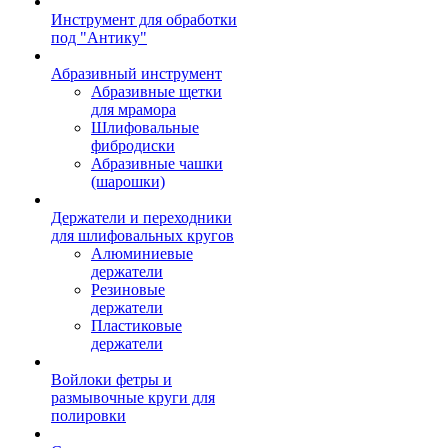
Инструмент для обработки
под "Антику"
Абразивный инструмент
Абразивные щетки
для мрамора
Шлифовальные
фибродиски
Абразивные чашки
(шарошки)
Держатели и переходники
для шлифовальных кругов
Алюминиевые
держатели
Резиновые
держатели
Пластиковые
держатели
Войлоки фетры и
размывочные круги для
полировки