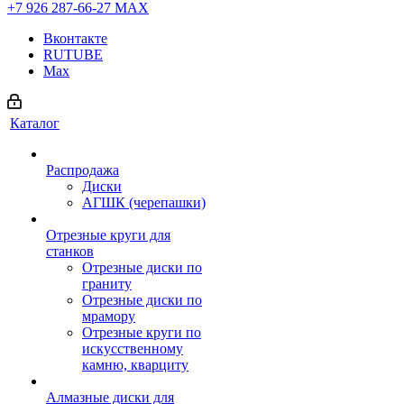
+7 926 287-66-27
МАХ
Вконтакте
RUTUBE
Max
Каталог
Распродажа
Диски
АГШК (черепашки)
Отрезные круги для
станков
Отрезные диски по
граниту
Отрезные диски по
мрамору
Отрезные круги по
искусственному
камню, кварциту
Алмазные диски для