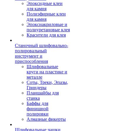
Эпоксидные клеи
для камня
Полиэфирные клеи
для камня
Эпоксиакриловые и
полиуретановые клея
Красители для клея
Станочный шлифовально-
полировальный
инструмент и
приспособления
Шлифовальные
круги на пластике и
металле
Соты, Треки, Эпазы,
Гриндеры
Планшайбы для
станка
Баффы для
финишной
полировки
Алмазные фикерты
Шлифовальные чашки