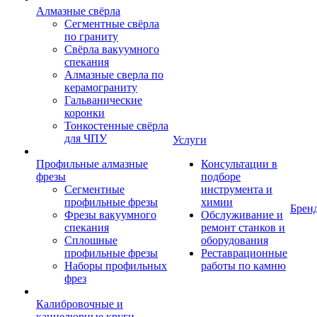
Алмазные свёрла
Сегментные свёрла
по граниту
Свёрла вакуумного
спекания
Алмазные сверла по
керамограниту
Гальванические
коронки
Тонкостенные свёрла
для ЧПУ
Услуги
Профильные алмазные
Консультации в
фрезы
подборе
Сегментные
инструмента и
профильные фрезы
химии
Брен
Фрезы вакуумного
Обслуживание и
спекания
ремонт станков и
Сплошные
оборудования
профильные фрезы
Реставрационные
Наборы профильных
работы по камню
фрез
Калибровочные и
каннелюрные круги