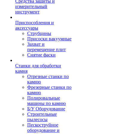
Средства защиты и
измерительный
инструмент
Приспособления и
аксессуары
Струбцины
Присоски вакуумные
Захват и
перемещение плит
Снятие фаски
Станки для обработки
камня
Отрезные станки по
камню
Фрезерные станки по
камню
Полировальные
машины по камню
Б/У Оборудование
Строительные
пылесосы
Пескоструйное
оборудование и