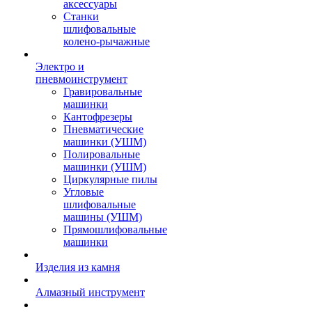
аксессуары
Станки
шлифовальные
колено-рычажные
Электро и
пневмоинструмент
Гравировальные
машинки
Кантофрезеры
Пневматические
машинки (УШМ)
Полировальные
машинки (УШМ)
Циркулярные пилы
Угловые
шлифовальные
машины (УШМ)
Прямошлифовальные
машинки
Изделия из камня
Алмазный инструмент