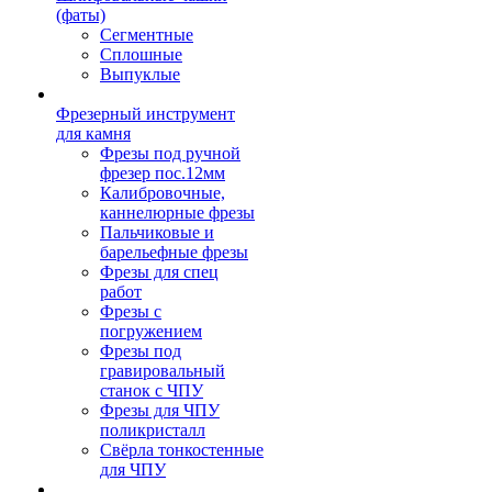
(фаты)
Сегментные
Сплошные
Выпуклые
Фрезерный инструмент
для камня
Фрезы под ручной
фрезер пос.12мм
Калибровочные,
каннелюрные фрезы
Пальчиковые и
барельефные фрезы
Фрезы для спец
работ
Фрезы с
погружением
Фрезы под
гравировальный
станок с ЧПУ
Фрезы для ЧПУ
поликристалл
Свёрла тонкостенные
для ЧПУ