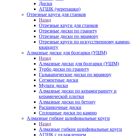
Диски
АГШК (черепашки)
Отрезные круги для станков
Назад
Отрезные круги для станков
Отрезные диски по граниту
Отрезные диски по мрамору
Отрезные круги по искусственному камню,
кварциту
Алмазные диски для болгарки (УШМ)
Назад
Алмазные диски для болгарки (УШМ)
Турбо диски по граниту
Гальванические диски по мрамору
Сегментные диски
Мульти диски
Алмазные диски по керамограниту и
керамической плитки
Алмазные диски по бетону
Расшивочные диски
Сплошные диски по камню
Алмазные гибкие шлифовальные круги
Назад
Алмазные гибкие шлифовальные круги
АГШК с охлаждением