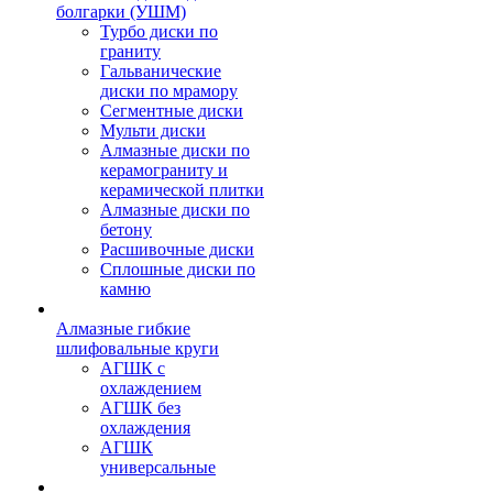
болгарки (УШМ)
Турбо диски по
граниту
Гальванические
диски по мрамору
Сегментные диски
Мульти диски
Алмазные диски по
керамограниту и
керамической плитки
Алмазные диски по
бетону
Расшивочные диски
Сплошные диски по
камню
Алмазные гибкие
шлифовальные круги
АГШК с
охлаждением
АГШК без
охлаждения
АГШК
универсальные