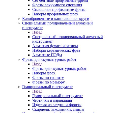
Сегментные профильные фрезы
Фрезы вакуумного спекания
Сплошные профильные фрезы
Наборы профильных фрез
Калибровочные и каннелюрные круги
Специальный полировальный алмазный
инструмент
Назад
Специальный полировальный алмазный
инструмент
Алмазная бумага и затиры
Наборы керамических фрез
Алмазные ПЭДы
Фрезы для скульптурных работ
Назад
Фрезы для скульптурных работ
Наборы фрез
Фрезы по граниту
Фрезы по мрамору
Гравировальный инструмент
Назад
Гравировальный инструмент
Чертилки и карандаши
Изделия из латуни и бронзы
Скарпели, закольники, спицы