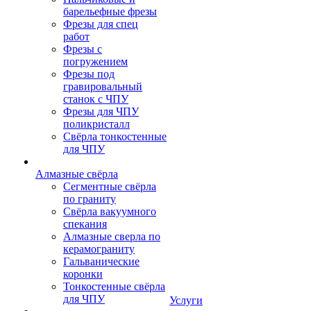
барельефные фрезы
Фрезы для спец
работ
Фрезы с
погружением
Фрезы под
гравировальный
станок с ЧПУ
Фрезы для ЧПУ
поликристалл
Свёрла тонкостенные
для ЧПУ
Алмазные свёрла
Сегментные свёрла
по граниту
Свёрла вакуумного
спекания
Алмазные сверла по
керамограниту
Гальванические
коронки
Тонкостенные свёрла
для ЧПУ
Услуги