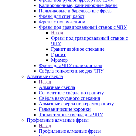
Калибровочные, каннелюрные фрезы
Пальчиковые и барельефные фрезы
Фрезы для спец работ
Фрезы с погружением
Фрезы под гравировальный станок с ЧПУ
Назад
Фрезы под гравировальный станок с
ЧПУ
Гранит двойное спекание
Гранит
Мрамор
Фрезы для ЧПУ поликристалл
Свёрла тонкостенные для ЧПУ
Алмазные свёрла
Назад
Алмазные свёрла
Сегментные свёрла по граниту
Свёрла вакуумного спекания
Алмазные сверла по керамограниту
Гальванические коронки
Тонкостенные свёрла для ЧПУ
Профильные алмазные фрезы
Назад
Профильные алмазные фрезы