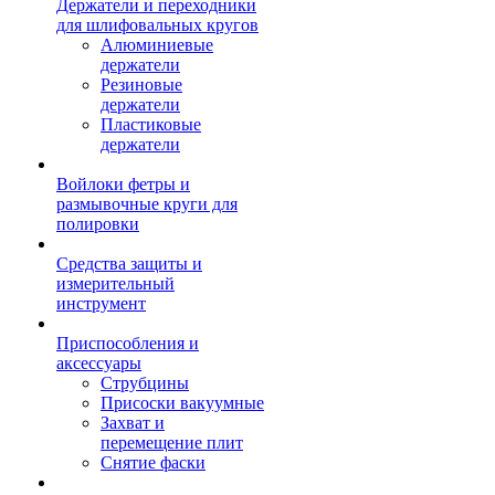
Держатели и переходники
для шлифовальных кругов
Алюминиевые
держатели
Резиновые
держатели
Пластиковые
держатели
Войлоки фетры и
размывочные круги для
полировки
Средства защиты и
измерительный
инструмент
Приспособления и
аксессуары
Струбцины
Присоски вакуумные
Захват и
перемещение плит
Снятие фаски