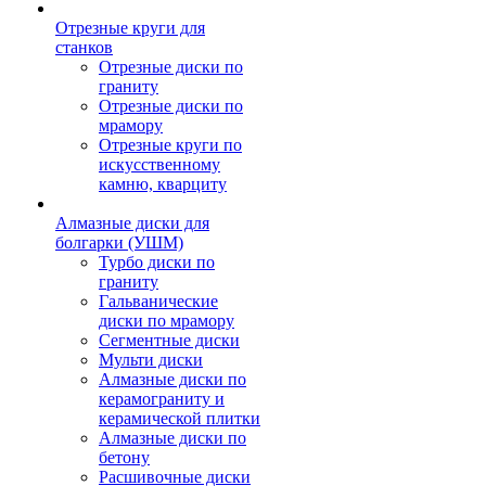
Отрезные круги для
станков
Отрезные диски по
граниту
Отрезные диски по
мрамору
Отрезные круги по
искусственному
камню, кварциту
Алмазные диски для
болгарки (УШМ)
Турбо диски по
граниту
Гальванические
диски по мрамору
Сегментные диски
Мульти диски
Алмазные диски по
керамограниту и
керамической плитки
Алмазные диски по
бетону
Расшивочные диски