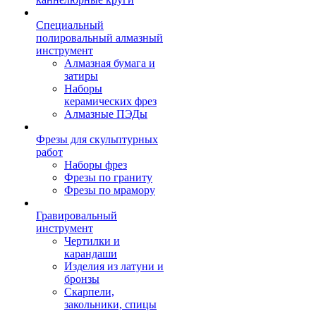
Специальный
полировальный алмазный
инструмент
Алмазная бумага и
затиры
Наборы
керамических фрез
Алмазные ПЭДы
Фрезы для скульптурных
работ
Наборы фрез
Фрезы по граниту
Фрезы по мрамору
Гравировальный
инструмент
Чертилки и
карандаши
Изделия из латуни и
бронзы
Скарпели,
закольники, спицы