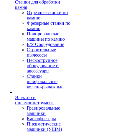
Станки для обработки
камня
Отрезные станки по
камню
Фрезерные станки по
камню
Полировальные
машины по камню
Б/У Оборудование
Строительные
пылесосы
Пескоструйное
оборудование и
аксессуары
Станки
шлифовальные
колено-рычажные
Электро и
пневмоинструмент
Гравировальные
машинки
Кантофрезеры
Пневматические
машинки (УШМ)