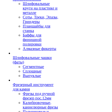
Шлифовальные
круги на пластике и
металле
Соты, Треки, Эпазы,
Гриндеры
Планшайбы для
станка
Баффы для
финишной
полировки
Алмазные фикерты
Шлифовальные чашки
(фаты)
Сегментные
Сплошные
Выпуклые
Фрезерный инструмент
для камня
Фрезы под ручной
фрезер пос.12мм
Калибровочные,
каннелюрные фрезы
Пальчиковые и