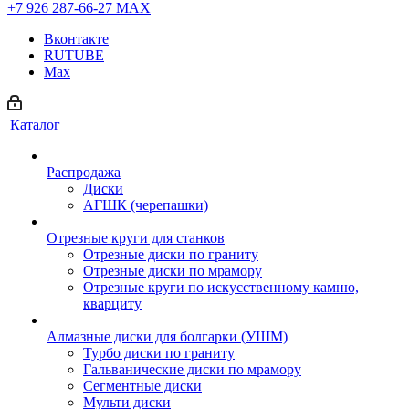
+7 926 287-66-27
МАХ
Вконтакте
RUTUBE
Max
Каталог
Распродажа
Диски
АГШК (черепашки)
Отрезные круги для станков
Отрезные диски по граниту
Отрезные диски по мрамору
Отрезные круги по искусственному камню,
кварциту
Алмазные диски для болгарки (УШМ)
Турбо диски по граниту
Гальванические диски по мрамору
Сегментные диски
Мульти диски