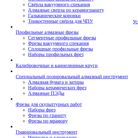
Свёрла вакуумного спекания
Алмазные сверла по керамограниту
Гальванические коронки
Тонкостенные свёрла для ЧПУ
Ус
Профильные алмазные фрезы
Сегментные профильные фрезы
Фрезы вакуумного спекания
Сплошные профильные фрезы
Наборы профильных фрез
Калибровочные и каннелюрные круги
Специальный полировальный алмазный инструмент
Алмазная бумага и затиры
Наборы керамических фрез
Алмазные ПЭДы
Фрезы для скульптурных работ
Наборы фрез
Фрезы по граниту
Фрезы по мрамору
Гравировальный инструмент
Чертилки и карандаши