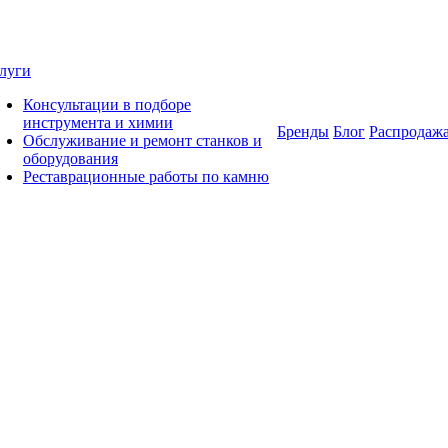
луги
Консультации в подборе
инструмента и химии
Бренды
Блог
Распродаж
Обслуживание и ремонт станков и
оборудования
Реставрационные работы по камню