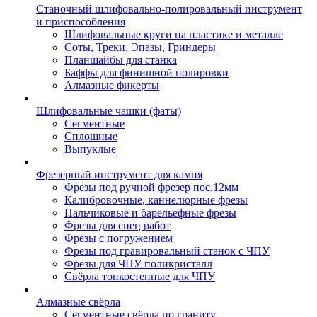
Станочный шлифовально-полировальный инструмент
и приспособления
Шлифовальные круги на пластике и металле
Соты, Треки, Эпазы, Гриндеры
Планшайбы для станка
Баффы для финишной полировки
Алмазные фикерты
Шлифовальные чашки (фаты)
Сегментные
Сплошные
Выпуклые
Фрезерный инструмент для камня
Фрезы под ручной фрезер пос.12мм
Калибровочные, каннелюрные фрезы
Пальчиковые и барельефные фрезы
Фрезы для спец работ
Фрезы с погружением
Фрезы под гравировальный станок с ЧПУ
Фрезы для ЧПУ поликристалл
Свёрла тонкостенные для ЧПУ
Алмазные свёрла
Сегментные свёрла по граниту