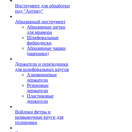
Инструмент для обработки
под "Антику"
Абразивный инструмент
Абразивные щетки
для мрамора
Шлифовальные
фибродиски
Абразивные чашки
(шарошки)
Держатели и переходники
для шлифовальных кругов
Алюминиевые
держатели
Резиновые
держатели
Пластиковые
держатели
Войлоки фетры и
размывочные круги для
полировки