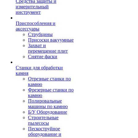
Средства защиты и
измерительный
инструмент
Приспособления и
аксессуары
Струбцины
Присоски вакуумные
Захват и
перемещение плит
Снятие фаски
Станки для обработки
камня
Отрезные станки по
камню
Фрезерные станки по
камню
Полировальные
машины по камню
Б/У Оборудование
Строительные
пылесосы
Пескоструйное
оборудование и