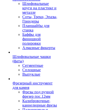
Шлифовальные
круги на пластике и
металле
Соты, Треки, Эпазы,
Гриндеры
Планшайбы для
станка
Баффы для
финишной
полировки
Алмазные фикерты
Шлифовальные чашки
(фаты)
Сегментные
Сплошные
Выпуклые
Фрезерный инструмент
для камня
Фрезы под ручной
фрезер пос.12мм
Калибровочные,
каннелюрные фрезы
Пальчиковые и