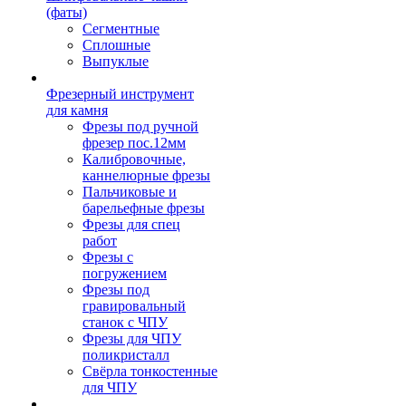
(фаты)
Сегментные
Сплошные
Выпуклые
Фрезерный инструмент
для камня
Фрезы под ручной
фрезер пос.12мм
Калибровочные,
каннелюрные фрезы
Пальчиковые и
барельефные фрезы
Фрезы для спец
работ
Фрезы с
погружением
Фрезы под
гравировальный
станок с ЧПУ
Фрезы для ЧПУ
поликристалл
Свёрла тонкостенные
для ЧПУ