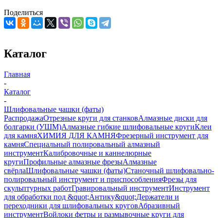
Поделиться
Каталог
Главная
-
Каталог
-
Шлифовальные чашки (фаты)
Распродажа
Отрезные круги для станков
Алмазные диски для
болгарки (УШМ)
Алмазные гибкие шлифовальные круги
Клеи
для камня
ХИМИЯ ДЛЯ КАМНЯ
Фрезерный инструмент для
камня
Специальный полировальный алмазный
инструмент
Калибровочные и каннелюрные
круги
Профильные алмазные фрезы
Алмазные
свёрла
Шлифовальные чашки (фаты)
Станочный шлифовально-
полировальный инструмент и приспособления
Фрезы для
скульптурных работ
Гравировальный инструмент
Инструмент
для обработки под &quot;Антику&quot;
Держатели и
переходники для шлифовальных кругов
Абразивный
инструмент
Войлоки фетры и размывочные круги для