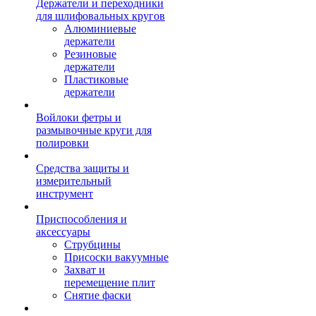
Держатели и переходники
для шлифовальных кругов
Алюминиевые
держатели
Резиновые
держатели
Пластиковые
держатели
Войлоки фетры и
размывочные круги для
полировки
Средства защиты и
измерительный
инструмент
Приспособления и
аксессуары
Струбцины
Присоски вакуумные
Захват и
перемещение плит
Снятие фаски