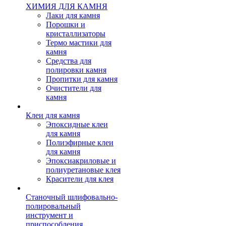
ХИМИЯ ДЛЯ КАМНЯ
Лаки для камня
Порошки и
кристаллизаторы
Термо мастики для
камня
Средства для
полировки камня
Пропитки для камня
Очистители для
камня
Клеи для камня
Эпоксидные клеи
для камня
Полиэфирные клеи
для камня
Эпоксиакриловые и
полиуретановые клея
Красители для клея
Станочный шлифовально-
полировальный
инструмент и
приспособления