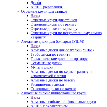
Диски
АГШК (черепашки)
Отрезные круги для станков
Назад
Отрезные круги для станков
Отрезные диски по граниту
Отрезные диски по мрамору
Отрезные круги по искусственному камню,
кварциту
Алмазные диски для болгарки (УШМ)
Назад
Алмазные диски для болгарки (УШМ)
Турбо диски по граниту
Гальванические диски по мрамору
Сегментные диски
Мульти диски
Алмазные диски по керамограниту и
керамической плитки
Алмазные диски по бетону
Расшивочные диски
Сплошные диски по камню
Алмазные гибкие шлифовальные круги
Назад
Алмазные гибкие шлифовальные круги
АГШК с охлаждением