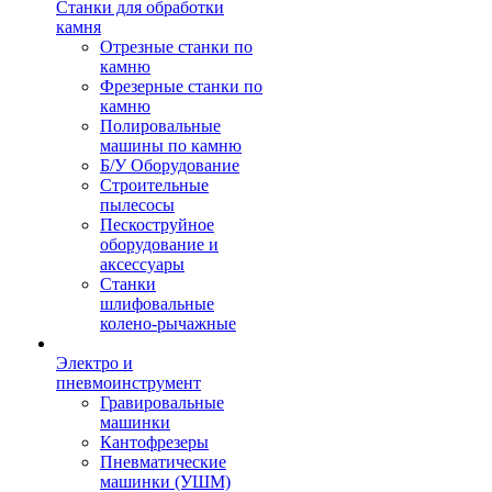
Станки для обработки
камня
Отрезные станки по
камню
Фрезерные станки по
камню
Полировальные
машины по камню
Б/У Оборудование
Строительные
пылесосы
Пескоструйное
оборудование и
аксессуары
Станки
шлифовальные
колено-рычажные
Электро и
пневмоинструмент
Гравировальные
машинки
Кантофрезеры
Пневматические
машинки (УШМ)