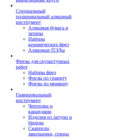
Специальный
полировальный алмазный
инструмент
Алмазная бумага и
затиры
Наборы
керамических фрез
Алмазные ПЭДы
Фрезы для скульптурных
работ
Наборы фрез
Фрезы по граниту
Фрезы по мрамору
Гравировальный
инструмент
Чертилки и
карандаши
Изделия из латуни и
бронзы
Скарпели,
закольники, спицы