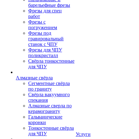
барельефные фрезы
Фрезы для спец
работ
Фрезы с
погружением
Фрезы под
гравировальный
станок с ЧПУ
Фрезы для ЧПУ
поликристалл
Свёрла тонкостенные
для ЧПУ
Алмазные свёрла
Сегментные свёрла
по граниту
Свёрла вакуумного
спекания
Алмазные сверла по
керамограниту
Гальванические
коронки
Тонкостенные свёрла
для ЧПУ
Услуги