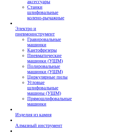
аксессуары
Станки
шлифовальные
колено-рычажные
Электро и
пневмоинструмент
Гравировальные
машинки
Кантофрезеры
Пневматические
машинки (УШМ)
Полировальные
машинки (УШМ)
Циркулярные пилы
Угловые
шлифовальные
машины (УШМ)
Прямошлифовальные
машинки
Изделия из камня
Алмазный инструмент