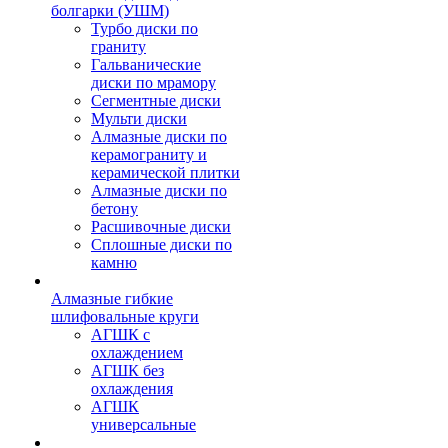
болгарки (УШМ)
Турбо диски по
граниту
Гальванические
диски по мрамору
Сегментные диски
Мульти диски
Алмазные диски по
керамограниту и
керамической плитки
Алмазные диски по
бетону
Расшивочные диски
Сплошные диски по
камню
Алмазные гибкие
шлифовальные круги
АГШК с
охлаждением
АГШК без
охлаждения
АГШК
универсальные