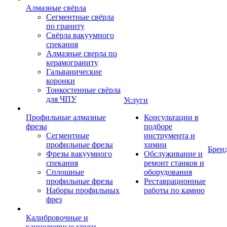
Алмазные свёрла
Сегментные свёрла
по граниту
Свёрла вакуумного
спекания
Алмазные сверла по
керамограниту
Гальванические
коронки
Тонкостенные свёрла
для ЧПУ
Услуги
Профильные алмазные
Консультации в
фрезы
подборе
Сегментные
инструмента и
профильные фрезы
химии
Брен
Фрезы вакуумного
Обслуживание и
спекания
ремонт станков и
Сплошные
оборудования
профильные фрезы
Реставрационные
Наборы профильных
работы по камню
фрез
Калибровочные и
каннелюрные круги