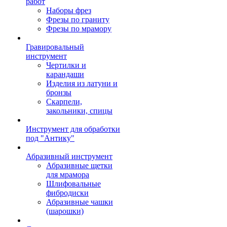
работ
Наборы фрез
Фрезы по граниту
Фрезы по мрамору
Гравировальный
инструмент
Чертилки и
карандаши
Изделия из латуни и
бронзы
Скарпели,
закольники, спицы
Инструмент для обработки
под "Антику"
Абразивный инструмент
Абразивные щетки
для мрамора
Шлифовальные
фибродиски
Абразивные чашки
(шарошки)