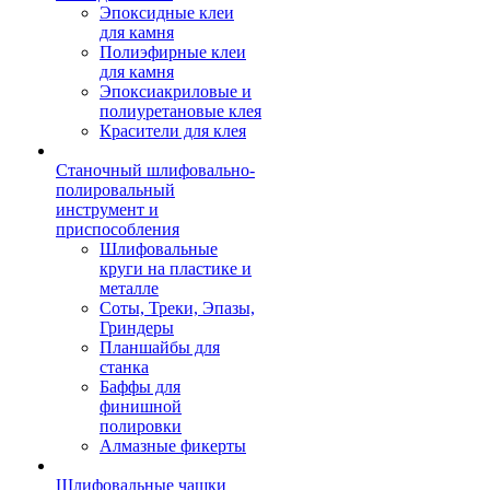
Эпоксидные клеи
для камня
Полиэфирные клеи
для камня
Эпоксиакриловые и
полиуретановые клея
Красители для клея
Станочный шлифовально-
полировальный
инструмент и
приспособления
Шлифовальные
круги на пластике и
металле
Соты, Треки, Эпазы,
Гриндеры
Планшайбы для
станка
Баффы для
финишной
полировки
Алмазные фикерты
Шлифовальные чашки