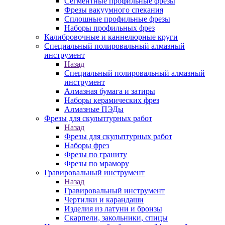
Сегментные профильные фрезы
Фрезы вакуумного спекания
Сплошные профильные фрезы
Наборы профильных фрез
Калибровочные и каннелюрные круги
Специальный полировальный алмазный
инструмент
Назад
Специальный полировальный алмазный
инструмент
Алмазная бумага и затиры
Наборы керамических фрез
Алмазные ПЭДы
Фрезы для скульптурных работ
Назад
Фрезы для скульптурных работ
Наборы фрез
Фрезы по граниту
Фрезы по мрамору
Гравировальный инструмент
Назад
Гравировальный инструмент
Чертилки и карандаши
Изделия из латуни и бронзы
Скарпели, закольники, спицы