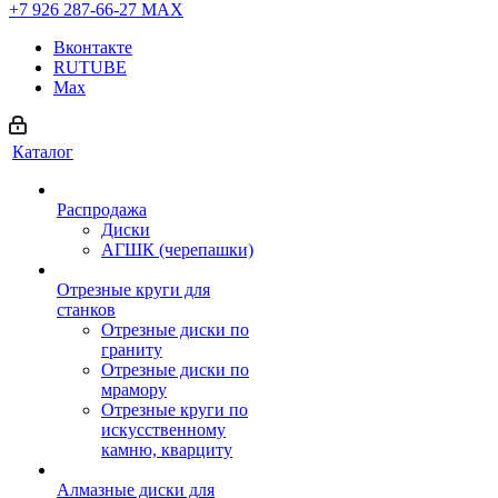
+7 926 287-66-27
МАХ
Вконтакте
RUTUBE
Max
Каталог
Распродажа
Диски
АГШК (черепашки)
Отрезные круги для
станков
Отрезные диски по
граниту
Отрезные диски по
мрамору
Отрезные круги по
искусственному
камню, кварциту
Алмазные диски для