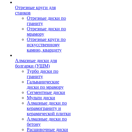
Отрезные круги для
станков
Отрезные диски по
граниту
Отрезные диски по
мрамору
Отрезные круги по
искусственному
камню, кварциту
Алмазные диски для
болгарки (УШМ)
Турбо диски по
граниту
Гальванические
диски по мрамору
Сегментные диски
Мульти диски
Алмазные диски по
керамограниту и
керамической плитки
Алмазные диски по
бетону
Расшивочные диски