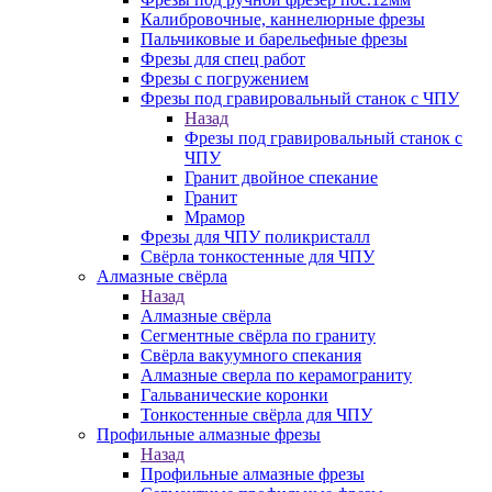
Калибровочные, каннелюрные фрезы
Пальчиковые и барельефные фрезы
Фрезы для спец работ
Фрезы с погружением
Фрезы под гравировальный станок с ЧПУ
Назад
Фрезы под гравировальный станок с
ЧПУ
Гранит двойное спекание
Гранит
Мрамор
Фрезы для ЧПУ поликристалл
Свёрла тонкостенные для ЧПУ
Алмазные свёрла
Назад
Алмазные свёрла
Сегментные свёрла по граниту
Свёрла вакуумного спекания
Алмазные сверла по керамограниту
Гальванические коронки
Тонкостенные свёрла для ЧПУ
Профильные алмазные фрезы
Назад
Профильные алмазные фрезы