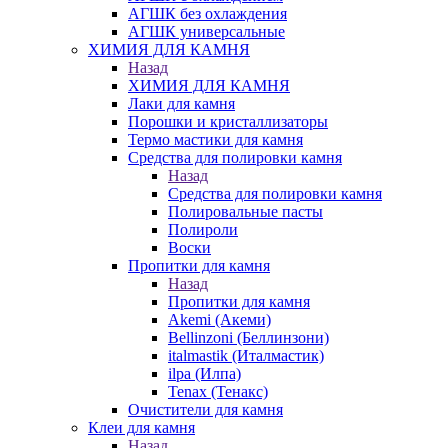
АГШК без охлаждения
АГШК универсальные
ХИМИЯ ДЛЯ КАМНЯ
Назад
ХИМИЯ ДЛЯ КАМНЯ
Лаки для камня
Порошки и кристаллизаторы
Термо мастики для камня
Средства для полировки камня
Назад
Средства для полировки камня
Полировальные пасты
Полироли
Воски
Пропитки для камня
Назад
Пропитки для камня
Akemi (Акеми)
Bellinzoni (Беллинзони)
italmastik (Италмастик)
ilpa (Илпа)
Tenax (Тенакс)
Очистители для камня
Клеи для камня
Назад