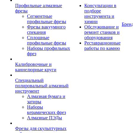
Профильные алмазные
Консультации в
фрезы
подборе
Сегментные
инструмента и
профильные фрезы
химии
Брен
Фрезы вакуумного
Обслуживание и
спекания
ремонт станков и
Сплошные
оборудования
профильные фрезы
Реставрационные
Наборы профильных
работы по камню
фрез
Калибровочные и
каннелюрные круги
Специальный
полировальный алмазный
инструмент
Алмазная бумага и
затиры
Наборы
керамических фрез
Алмазные ПЭДы
Фрезы для скульптурных