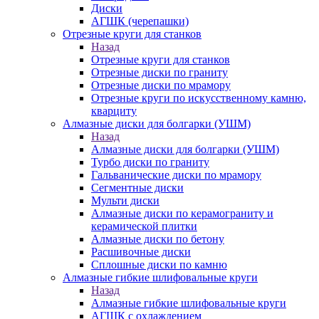
Диски
АГШК (черепашки)
Отрезные круги для станков
Назад
Отрезные круги для станков
Отрезные диски по граниту
Отрезные диски по мрамору
Отрезные круги по искусственному камню,
кварциту
Алмазные диски для болгарки (УШМ)
Назад
Алмазные диски для болгарки (УШМ)
Турбо диски по граниту
Гальванические диски по мрамору
Сегментные диски
Мульти диски
Алмазные диски по керамограниту и
керамической плитки
Алмазные диски по бетону
Расшивочные диски
Сплошные диски по камню
Алмазные гибкие шлифовальные круги
Назад
Алмазные гибкие шлифовальные круги
АГШК с охлаждением