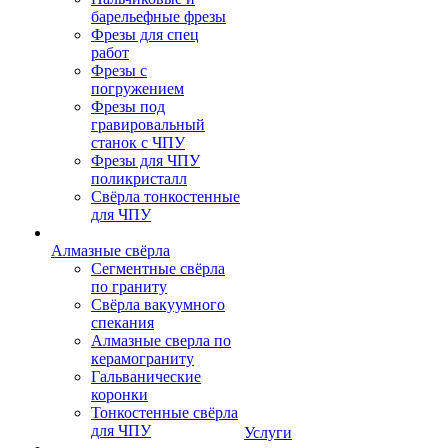
барельефные фрезы
Фрезы для спец
работ
Фрезы с
погружением
Фрезы под
гравировальный
станок с ЧПУ
Фрезы для ЧПУ
поликристалл
Свёрла тонкостенные
для ЧПУ
Алмазные свёрла
Сегментные свёрла
по граниту
Свёрла вакуумного
спекания
Алмазные сверла по
керамограниту
Гальванические
коронки
Тонкостенные свёрла
для ЧПУ
Услуги