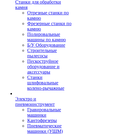
Станки для обработки
камня
Отрезные станки по
камню
Фрезерные станки по
камню
Полировальные
машины по камню
Б/У Оборудование
Строительные
пылесосы
Пескоструйное
оборудование и
аксессуары
Станки
шлифовальные
колено-рычажные
Электро и
пневмоинструмент
Гравировальные
машинки
Кантофрезеры
Пневматические
машинки (УШМ)