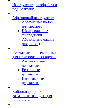
Инструмент для обработки
под "Антику"
Абразивный инструмент
Абразивные щетки
для мрамора
Шлифовальные
фибродиски
Абразивные чашки
(шарошки)
Держатели и переходники
для шлифовальных кругов
Алюминиевые
держатели
Резиновые
держатели
Пластиковые
держатели
Войлоки фетры и
размывочные круги для
полировки