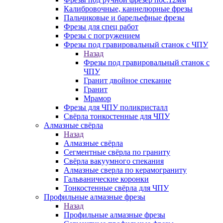
Калибровочные, каннелюрные фрезы
Пальчиковые и барельефные фрезы
Фрезы для спец работ
Фрезы с погружением
Фрезы под гравировальный станок с ЧПУ
Назад
Фрезы под гравировальный станок с
ЧПУ
Гранит двойное спекание
Гранит
Мрамор
Фрезы для ЧПУ поликристалл
Свёрла тонкостенные для ЧПУ
Алмазные свёрла
Назад
Алмазные свёрла
Сегментные свёрла по граниту
Свёрла вакуумного спекания
Алмазные сверла по керамограниту
Гальванические коронки
Тонкостенные свёрла для ЧПУ
Профильные алмазные фрезы
Назад
Профильные алмазные фрезы