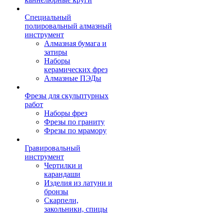
Специальный
полировальный алмазный
инструмент
Алмазная бумага и
затиры
Наборы
керамических фрез
Алмазные ПЭДы
Фрезы для скульптурных
работ
Наборы фрез
Фрезы по граниту
Фрезы по мрамору
Гравировальный
инструмент
Чертилки и
карандаши
Изделия из латуни и
бронзы
Скарпели,
закольники, спицы