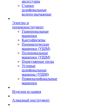
аксессуары
Станки
шлифовальные
колено-рычажные
Электро и
пневмоинструмент
Гравировальные
машинки
Кантофрезеры
Пневматические
машинки (УШМ)
Полировальные
машинки (УШМ)
Циркулярные пилы
Угловые
шлифовальные
машины (УШМ)
Прямошлифовальные
машинки
Изделия из камня
Алмазный инструмент