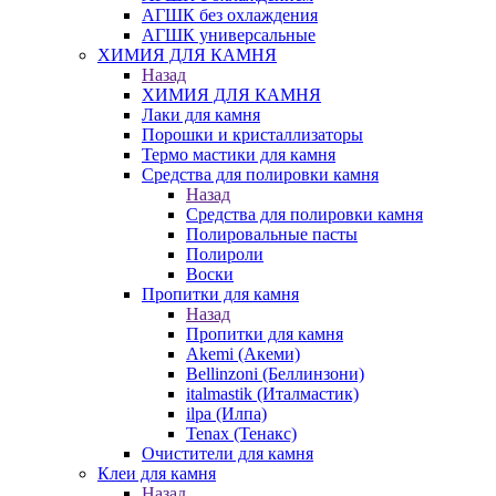
АГШК без охлаждения
АГШК универсальные
ХИМИЯ ДЛЯ КАМНЯ
Назад
ХИМИЯ ДЛЯ КАМНЯ
Лаки для камня
Порошки и кристаллизаторы
Термо мастики для камня
Средства для полировки камня
Назад
Средства для полировки камня
Полировальные пасты
Полироли
Воски
Пропитки для камня
Назад
Пропитки для камня
Akemi (Акеми)
Bellinzoni (Беллинзони)
italmastik (Италмастик)
ilpa (Илпа)
Tenax (Тенакс)
Очистители для камня
Клеи для камня
Назад