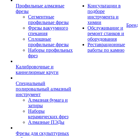
Профильные алмазные
Консультации в
фрезы
подборе
Сегментные
инструмента и
профильные фрезы
химии
Брен
Фрезы вакуумного
Обслуживание и
спекания
ремонт станков и
Сплошные
оборудования
профильные фрезы
Реставрационные
Наборы профильных
работы по камню
фрез
Калибровочные и
каннелюрные круги
Специальный
полировальный алмазный
инструмент
Алмазная бумага и
затиры
Наборы
керамических фрез
Алмазные ПЭДы
Фрезы для скульптурных