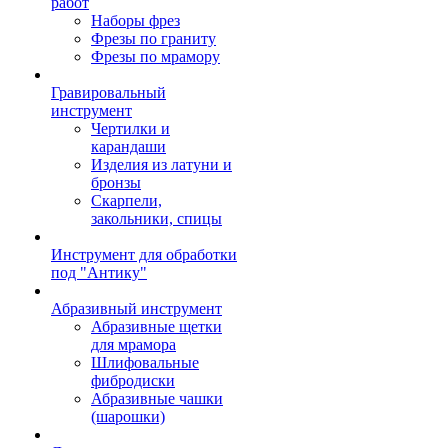
работ
Наборы фрез
Фрезы по граниту
Фрезы по мрамору
Гравировальный
инструмент
Чертилки и
карандаши
Изделия из латуни и
бронзы
Скарпели,
закольники, спицы
Инструмент для обработки
под "Антику"
Абразивный инструмент
Абразивные щетки
для мрамора
Шлифовальные
фибродиски
Абразивные чашки
(шарошки)