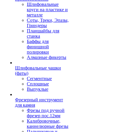
Шлифовальные
круги на пластике и
металле
Соты, Треки, Эпазы,
Гриндеры
Планшайбы для
станка
Баффы для
финишной
полировки
Алмазные фикерты
Шлифовальные чашки
(фаты)
Сегментные
Сплошные
Выпуклые
Фрезерный инструмент
для камня
Фрезы под ручной
фрезер пос.12мм
Калибровочные,
каннелюрные фрезы
Пальчиковые и