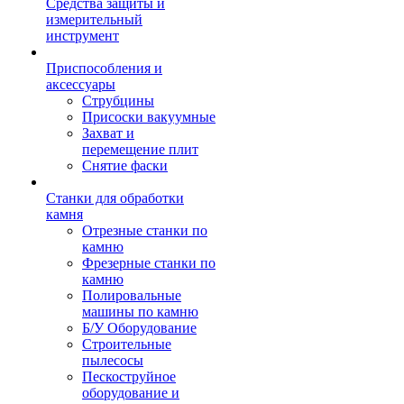
Средства защиты и
измерительный
инструмент
Приспособления и
аксессуары
Струбцины
Присоски вакуумные
Захват и
перемещение плит
Снятие фаски
Станки для обработки
камня
Отрезные станки по
камню
Фрезерные станки по
камню
Полировальные
машины по камню
Б/У Оборудование
Строительные
пылесосы
Пескоструйное
оборудование и