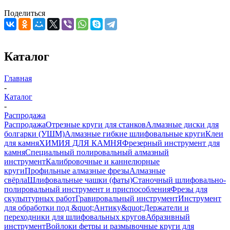
Поделиться
Каталог
Главная
-
Каталог
-
Распродажа
Распродажа
Отрезные круги для станков
Алмазные диски для
болгарки (УШМ)
Алмазные гибкие шлифовальные круги
Клеи
для камня
ХИМИЯ ДЛЯ КАМНЯ
Фрезерный инструмент для
камня
Специальный полировальный алмазный
инструмент
Калибровочные и каннелюрные
круги
Профильные алмазные фрезы
Алмазные
свёрла
Шлифовальные чашки (фаты)
Станочный шлифовально-
полировальный инструмент и приспособления
Фрезы для
скульптурных работ
Гравировальный инструмент
Инструмент
для обработки под &quot;Антику&quot;
Держатели и
переходники для шлифовальных кругов
Абразивный
инструмент
Войлоки фетры и размывочные круги для