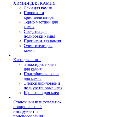
ХИМИЯ ДЛЯ КАМНЯ
Лаки для камня
Порошки и
кристаллизаторы
Термо мастики для
камня
Средства для
полировки камня
Пропитки для камня
Очистители для
камня
Клеи для камня
Эпоксидные клеи
для камня
Полиэфирные клеи
для камня
Эпоксиакриловые и
полиуретановые клея
Красители для клея
Станочный шлифовально-
полировальный
инструмент и
приспособления