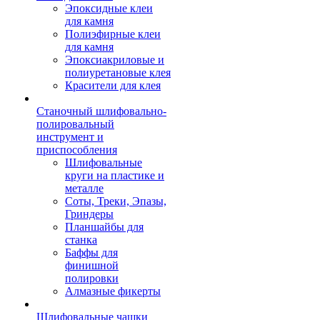
Эпоксидные клеи
для камня
Полиэфирные клеи
для камня
Эпоксиакриловые и
полиуретановые клея
Красители для клея
Станочный шлифовально-
полировальный
инструмент и
приспособления
Шлифовальные
круги на пластике и
металле
Соты, Треки, Эпазы,
Гриндеры
Планшайбы для
станка
Баффы для
финишной
полировки
Алмазные фикерты
Шлифовальные чашки