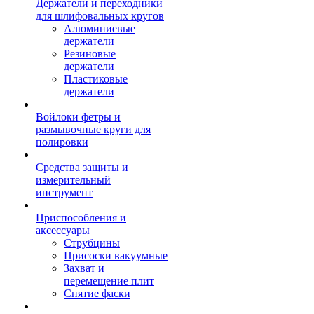
Держатели и переходники
для шлифовальных кругов
Алюминиевые
держатели
Резиновые
держатели
Пластиковые
держатели
Войлоки фетры и
размывочные круги для
полировки
Средства защиты и
измерительный
инструмент
Приспособления и
аксессуары
Струбцины
Присоски вакуумные
Захват и
перемещение плит
Снятие фаски