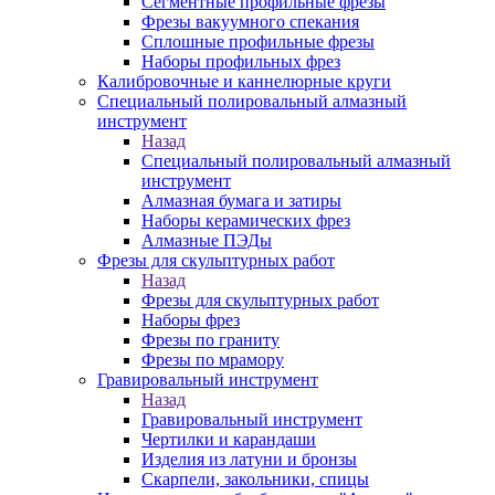
Сегментные профильные фрезы
Фрезы вакуумного спекания
Сплошные профильные фрезы
Наборы профильных фрез
Калибровочные и каннелюрные круги
Специальный полировальный алмазный
инструмент
Назад
Специальный полировальный алмазный
инструмент
Алмазная бумага и затиры
Наборы керамических фрез
Алмазные ПЭДы
Фрезы для скульптурных работ
Назад
Фрезы для скульптурных работ
Наборы фрез
Фрезы по граниту
Фрезы по мрамору
Гравировальный инструмент
Назад
Гравировальный инструмент
Чертилки и карандаши
Изделия из латуни и бронзы
Скарпели, закольники, спицы