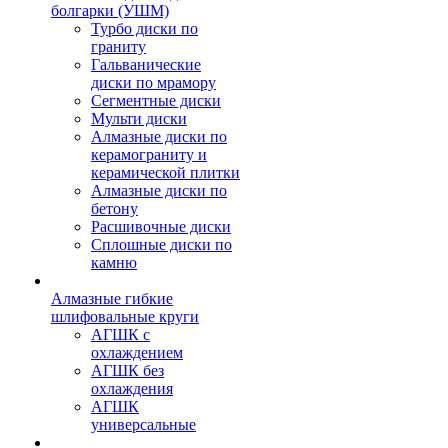
болгарки (УШМ)
Турбо диски по
граниту
Гальванические
диски по мрамору
Сегментные диски
Мульти диски
Алмазные диски по
керамограниту и
керамической плитки
Алмазные диски по
бетону
Расшивочные диски
Сплошные диски по
камню
Алмазные гибкие
шлифовальные круги
АГШК с
охлаждением
АГШК без
охлаждения
АГШК
универсальные