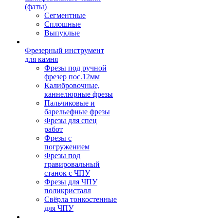
(фаты)
Сегментные
Сплошные
Выпуклые
Фрезерный инструмент
для камня
Фрезы под ручной
фрезер пос.12мм
Калибровочные,
каннелюрные фрезы
Пальчиковые и
барельефные фрезы
Фрезы для спец
работ
Фрезы с
погружением
Фрезы под
гравировальный
станок с ЧПУ
Фрезы для ЧПУ
поликристалл
Свёрла тонкостенные
для ЧПУ