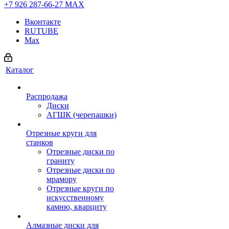
+7 926 287-66-27
МАХ
Вконтакте
RUTUBE
Max
Каталог
Распродажа
Диски
АГШК (черепашки)
Отрезные круги для
станков
Отрезные диски по
граниту
Отрезные диски по
мрамору
Отрезные круги по
искусственному
камню, кварциту
Алмазные диски для