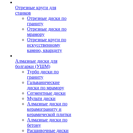
Отрезные круги для
станков
Отрезные диски по
граниту
Отрезные диски по
мрамору
Отрезные круги по
искусственному
камню, кварциту
Алмазные диски для
болгарки (УШМ)
Турбо диски по
граниту
Гальванические
диски по мрамору
Сегментные диски
Мульти диски
Алмазные диски по
керамограниту и
керамической плитки
Алмазные диски по
бетону
Расшивочные диски