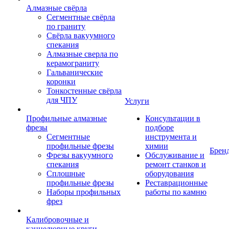
Алмазные свёрла
Сегментные свёрла
по граниту
Свёрла вакуумного
спекания
Алмазные сверла по
керамограниту
Гальванические
коронки
Тонкостенные свёрла
для ЧПУ
Услуги
Профильные алмазные
Консультации в
фрезы
подборе
Сегментные
инструмента и
профильные фрезы
химии
Брен
Фрезы вакуумного
Обслуживание и
спекания
ремонт станков и
Сплошные
оборудования
профильные фрезы
Реставрационные
Наборы профильных
работы по камню
фрез
Калибровочные и
каннелюрные круги