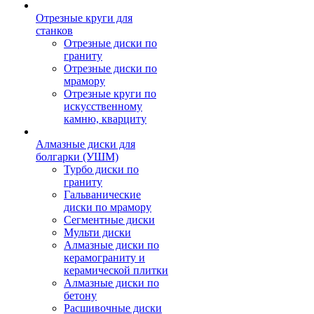
Отрезные круги для
станков
Отрезные диски по
граниту
Отрезные диски по
мрамору
Отрезные круги по
искусственному
камню, кварциту
Алмазные диски для
болгарки (УШМ)
Турбо диски по
граниту
Гальванические
диски по мрамору
Сегментные диски
Мульти диски
Алмазные диски по
керамограниту и
керамической плитки
Алмазные диски по
бетону
Расшивочные диски