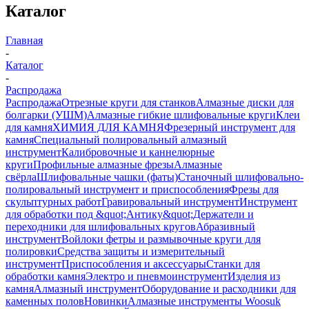
Каталог
Главная
-
Каталог
-
Распродажа
Распродажа
Отрезные круги для станков
Алмазные диски для
болгарки (УШМ)
Алмазные гибкие шлифовальные круги
Клеи
для камня
ХИМИЯ ДЛЯ КАМНЯ
Фрезерный инструмент для
камня
Специальный полировальный алмазный
инструмент
Калибровочные и каннелюрные
круги
Профильные алмазные фрезы
Алмазные
свёрла
Шлифовальные чашки (фаты)
Станочный шлифовально-
полировальный инструмент и приспособления
Фрезы для
скульптурных работ
Гравировальный инструмент
Инструмент
для обработки под &quot;Антику&quot;
Держатели и
переходники для шлифовальных кругов
Абразивный
инструмент
Войлоки фетры и размывочные круги для
полировки
Средства защиты и измерительный
инструмент
Приспособления и аксессуары
Станки для
обработки камня
Электро и пневмоинструмент
Изделия из
камня
Алмазный инструмент
Оборудование и расходники для
каменных полов
Новинки
Алмазные инструменты Woosuk