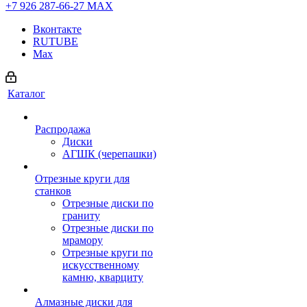
+7 926 287-66-27
МАХ
Вконтакте
RUTUBE
Max
Каталог
Распродажа
Диски
АГШК (черепашки)
Отрезные круги для
станков
Отрезные диски по
граниту
Отрезные диски по
мрамору
Отрезные круги по
искусственному
камню, кварциту
Алмазные диски для