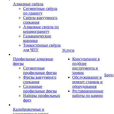
Алмазные свёрла
Сегментные свёрла
по граниту
Свёрла вакуумного
спекания
Алмазные сверла по
керамограниту
Гальванические
коронки
Тонкостенные свёрла
для ЧПУ
Услуги
Профильные алмазные
Консультации в
фрезы
подборе
Сегментные
инструмента и
профильные фрезы
химии
Брен
Фрезы вакуумного
Обслуживание и
спекания
ремонт станков и
Сплошные
оборудования
профильные фрезы
Реставрационные
Наборы профильных
работы по камню
фрез
Калибровочные и
каннелюрные круги