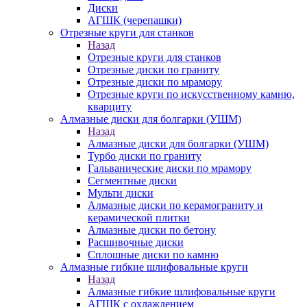
Диски
АГШК (черепашки)
Отрезные круги для станков
Назад
Отрезные круги для станков
Отрезные диски по граниту
Отрезные диски по мрамору
Отрезные круги по искусственному камню,
кварциту
Алмазные диски для болгарки (УШМ)
Назад
Алмазные диски для болгарки (УШМ)
Турбо диски по граниту
Гальванические диски по мрамору
Сегментные диски
Мульти диски
Алмазные диски по керамограниту и
керамической плитки
Алмазные диски по бетону
Расшивочные диски
Сплошные диски по камню
Алмазные гибкие шлифовальные круги
Назад
Алмазные гибкие шлифовальные круги
АГШК с охлаждением