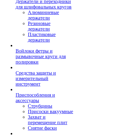
Держатели и переходники
для шлифовальных кругов
Алюминиевые
держатели
Резиновые
держатели
Пластиковые
держатели
Войлоки фетры и
размывочные круги для
полировки
Средства защиты и
измерительный
инструмент
Приспособления и
аксессуары
Струбцины
Присоски вакуумные
Захват и
перемещение плит
Снятие фаски