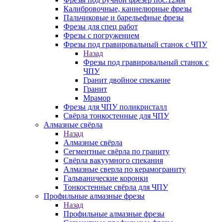
Калибровочные, каннелюрные фрезы
Пальчиковые и барельефные фрезы
Фрезы для спец работ
Фрезы с погружением
Фрезы под гравировальный станок с ЧПУ
Назад
Фрезы под гравировальный станок с
ЧПУ
Гранит двойное спекание
Гранит
Мрамор
Фрезы для ЧПУ поликристалл
Свёрла тонкостенные для ЧПУ
Алмазные свёрла
Назад
Алмазные свёрла
Сегментные свёрла по граниту
Свёрла вакуумного спекания
Алмазные сверла по керамограниту
Гальванические коронки
Тонкостенные свёрла для ЧПУ
Профильные алмазные фрезы
Назад
Профильные алмазные фрезы