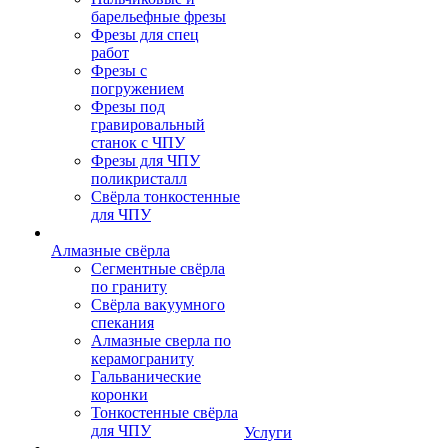
барельефные фрезы
Фрезы для спец
работ
Фрезы с
погружением
Фрезы под
гравировальный
станок с ЧПУ
Фрезы для ЧПУ
поликристалл
Свёрла тонкостенные
для ЧПУ
Алмазные свёрла
Сегментные свёрла
по граниту
Свёрла вакуумного
спекания
Алмазные сверла по
керамограниту
Гальванические
коронки
Тонкостенные свёрла
для ЧПУ
Услуги