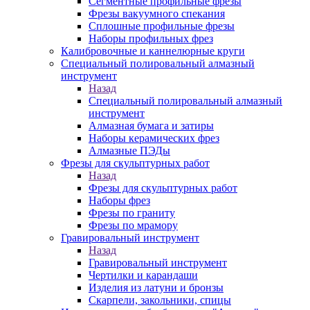
Сегментные профильные фрезы
Фрезы вакуумного спекания
Сплошные профильные фрезы
Наборы профильных фрез
Калибровочные и каннелюрные круги
Специальный полировальный алмазный
инструмент
Назад
Специальный полировальный алмазный
инструмент
Алмазная бумага и затиры
Наборы керамических фрез
Алмазные ПЭДы
Фрезы для скульптурных работ
Назад
Фрезы для скульптурных работ
Наборы фрез
Фрезы по граниту
Фрезы по мрамору
Гравировальный инструмент
Назад
Гравировальный инструмент
Чертилки и карандаши
Изделия из латуни и бронзы
Скарпели, закольники, спицы