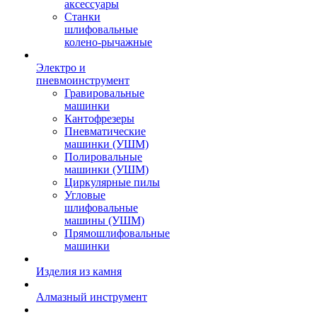
аксессуары
Станки
шлифовальные
колено-рычажные
Электро и
пневмоинструмент
Гравировальные
машинки
Кантофрезеры
Пневматические
машинки (УШМ)
Полировальные
машинки (УШМ)
Циркулярные пилы
Угловые
шлифовальные
машины (УШМ)
Прямошлифовальные
машинки
Изделия из камня
Алмазный инструмент