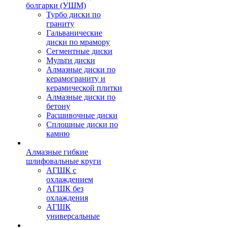
болгарки (УШМ)
Турбо диски по
граниту
Гальванические
диски по мрамору
Сегментные диски
Мульти диски
Алмазные диски по
керамограниту и
керамической плитки
Алмазные диски по
бетону
Расшивочные диски
Сплошные диски по
камню
Алмазные гибкие
шлифовальные круги
АГШК с
охлаждением
АГШК без
охлаждения
АГШК
универсальные