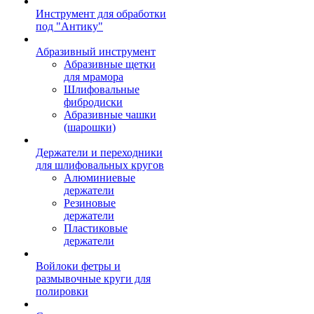
Инструмент для обработки
под "Антику"
Абразивный инструмент
Абразивные щетки
для мрамора
Шлифовальные
фибродиски
Абразивные чашки
(шарошки)
Держатели и переходники
для шлифовальных кругов
Алюминиевые
держатели
Резиновые
держатели
Пластиковые
держатели
Войлоки фетры и
размывочные круги для
полировки