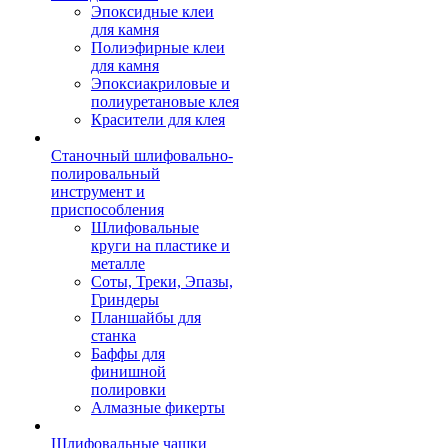
Эпоксидные клеи
для камня
Полиэфирные клеи
для камня
Эпоксиакриловые и
полиуретановые клея
Красители для клея
Станочный шлифовально-
полировальный
инструмент и
приспособления
Шлифовальные
круги на пластике и
металле
Соты, Треки, Эпазы,
Гриндеры
Планшайбы для
станка
Баффы для
финишной
полировки
Алмазные фикерты
Шлифовальные чашки