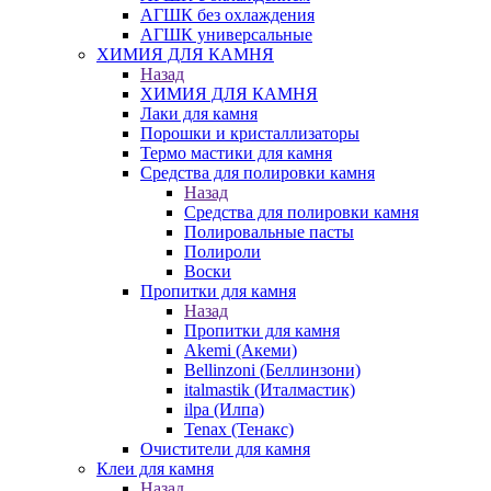
АГШК без охлаждения
АГШК универсальные
ХИМИЯ ДЛЯ КАМНЯ
Назад
ХИМИЯ ДЛЯ КАМНЯ
Лаки для камня
Порошки и кристаллизаторы
Термо мастики для камня
Средства для полировки камня
Назад
Средства для полировки камня
Полировальные пасты
Полироли
Воски
Пропитки для камня
Назад
Пропитки для камня
Akemi (Акеми)
Bellinzoni (Беллинзони)
italmastik (Италмастик)
ilpa (Илпа)
Tenax (Тенакс)
Очистители для камня
Клеи для камня
Назад