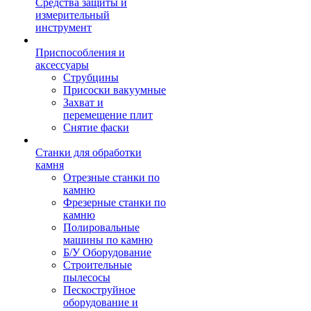
Средства защиты и
измерительный
инструмент
Приспособления и
аксессуары
Струбцины
Присоски вакуумные
Захват и
перемещение плит
Снятие фаски
Станки для обработки
камня
Отрезные станки по
камню
Фрезерные станки по
камню
Полировальные
машины по камню
Б/У Оборудование
Строительные
пылесосы
Пескоструйное
оборудование и