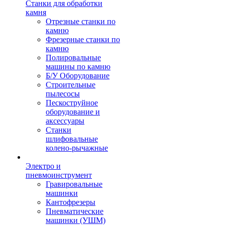
Станки для обработки
камня
Отрезные станки по
камню
Фрезерные станки по
камню
Полировальные
машины по камню
Б/У Оборудование
Строительные
пылесосы
Пескоструйное
оборудование и
аксессуары
Станки
шлифовальные
колено-рычажные
Электро и
пневмоинструмент
Гравировальные
машинки
Кантофрезеры
Пневматические
машинки (УШМ)