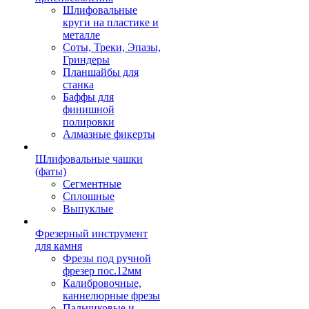
Шлифовальные
круги на пластике и
металле
Соты, Треки, Эпазы,
Гриндеры
Планшайбы для
станка
Баффы для
финишной
полировки
Алмазные фикерты
Шлифовальные чашки
(фаты)
Сегментные
Сплошные
Выпуклые
Фрезерный инструмент
для камня
Фрезы под ручной
фрезер пос.12мм
Калибровочные,
каннелюрные фрезы
Пальчиковые и