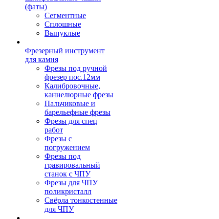
(фаты)
Сегментные
Сплошные
Выпуклые
Фрезерный инструмент
для камня
Фрезы под ручной
фрезер пос.12мм
Калибровочные,
каннелюрные фрезы
Пальчиковые и
барельефные фрезы
Фрезы для спец
работ
Фрезы с
погружением
Фрезы под
гравировальный
станок с ЧПУ
Фрезы для ЧПУ
поликристалл
Свёрла тонкостенные
для ЧПУ