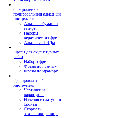
Специальный
полировальный алмазный
инструмент
Алмазная бумага и
затиры
Наборы
керамических фрез
Алмазные ПЭДы
Фрезы для скульптурных
работ
Наборы фрез
Фрезы по граниту
Фрезы по мрамору
Гравировальный
инструмент
Чертилки и
карандаши
Изделия из латуни и
бронзы
Скарпели,
закольники, спицы