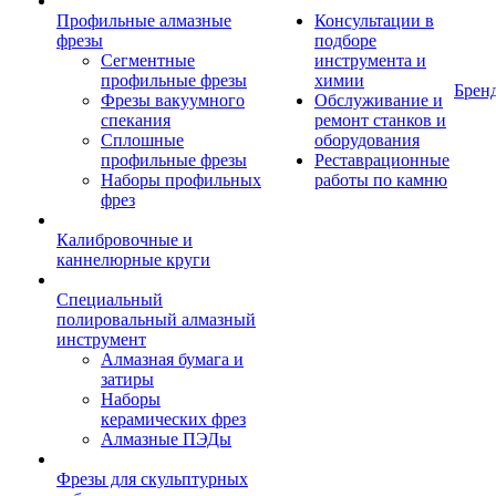
Профильные алмазные
Консультации в
фрезы
подборе
Сегментные
инструмента и
профильные фрезы
химии
Брен
Фрезы вакуумного
Обслуживание и
спекания
ремонт станков и
Сплошные
оборудования
профильные фрезы
Реставрационные
Наборы профильных
работы по камню
фрез
Калибровочные и
каннелюрные круги
Специальный
полировальный алмазный
инструмент
Алмазная бумага и
затиры
Наборы
керамических фрез
Алмазные ПЭДы
Фрезы для скульптурных