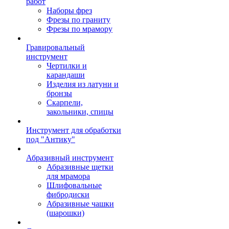
работ
Наборы фрез
Фрезы по граниту
Фрезы по мрамору
Гравировальный
инструмент
Чертилки и
карандаши
Изделия из латуни и
бронзы
Скарпели,
закольники, спицы
Инструмент для обработки
под "Антику"
Абразивный инструмент
Абразивные щетки
для мрамора
Шлифовальные
фибродиски
Абразивные чашки
(шарошки)