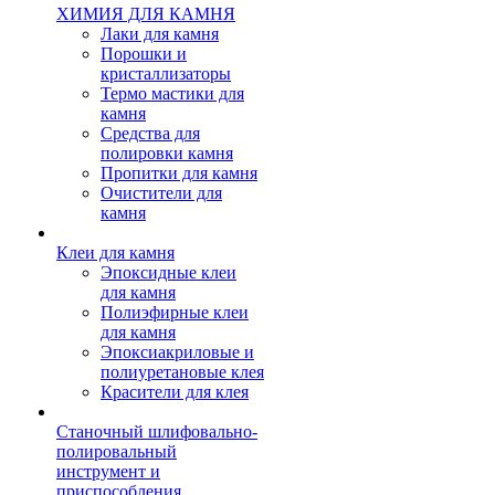
ХИМИЯ ДЛЯ КАМНЯ
Лаки для камня
Порошки и
кристаллизаторы
Термо мастики для
камня
Средства для
полировки камня
Пропитки для камня
Очистители для
камня
Клеи для камня
Эпоксидные клеи
для камня
Полиэфирные клеи
для камня
Эпоксиакриловые и
полиуретановые клея
Красители для клея
Станочный шлифовально-
полировальный
инструмент и
приспособления