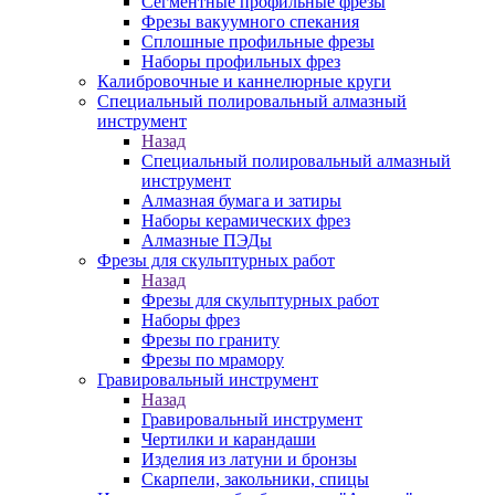
Сегментные профильные фрезы
Фрезы вакуумного спекания
Сплошные профильные фрезы
Наборы профильных фрез
Калибровочные и каннелюрные круги
Специальный полировальный алмазный
инструмент
Назад
Специальный полировальный алмазный
инструмент
Алмазная бумага и затиры
Наборы керамических фрез
Алмазные ПЭДы
Фрезы для скульптурных работ
Назад
Фрезы для скульптурных работ
Наборы фрез
Фрезы по граниту
Фрезы по мрамору
Гравировальный инструмент
Назад
Гравировальный инструмент
Чертилки и карандаши
Изделия из латуни и бронзы
Скарпели, закольники, спицы