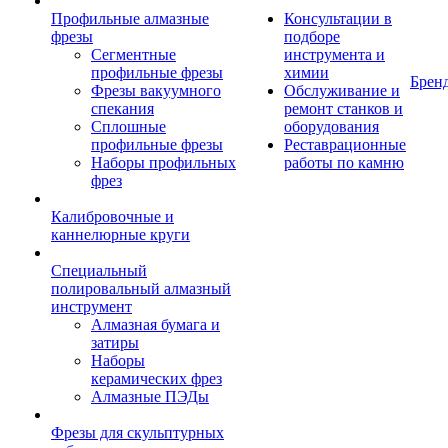
Профильные алмазные
Консультации в
фрезы
подборе
Сегментные
инструмента и
профильные фрезы
химии
Брен
Фрезы вакуумного
Обслуживание и
спекания
ремонт станков и
Сплошные
оборудования
профильные фрезы
Реставрационные
Наборы профильных
работы по камню
фрез
Калибровочные и
каннелюрные круги
Специальный
полировальный алмазный
инструмент
Алмазная бумага и
затиры
Наборы
керамических фрез
Алмазные ПЭДы
Фрезы для скульптурных