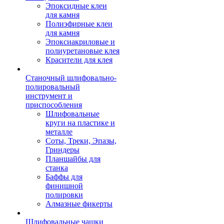
Эпоксидные клеи
для камня
Полиэфирные клеи
для камня
Эпоксиакриловые и
полиуретановые клея
Красители для клея
Станочный шлифовально-
полировальный
инструмент и
приспособления
Шлифовальные
круги на пластике и
металле
Соты, Треки, Эпазы,
Гриндеры
Планшайбы для
станка
Баффы для
финишной
полировки
Алмазные фикерты
Шлифовальные чашки