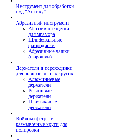
Инструмент для обработки
под "Антику"
Абразивный инструмент
Абразивные щетки
для мрамора
Шлифовальные
фибродиски
Абразивные чашки
(шарошки)
Держатели и переходники
для шлифовальных кругов
Алюминиевые
держатели
Резиновые
держатели
Пластиковые
держатели
Войлоки фетры и
размывочные круги для
полировки