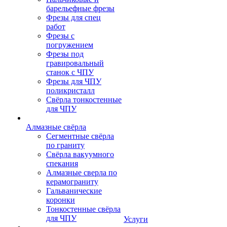
барельефные фрезы
Фрезы для спец
работ
Фрезы с
погружением
Фрезы под
гравировальный
станок с ЧПУ
Фрезы для ЧПУ
поликристалл
Свёрла тонкостенные
для ЧПУ
Алмазные свёрла
Сегментные свёрла
по граниту
Свёрла вакуумного
спекания
Алмазные сверла по
керамограниту
Гальванические
коронки
Тонкостенные свёрла
для ЧПУ
Услуги