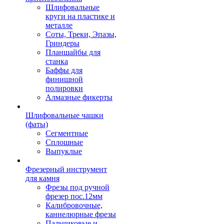
Шлифовальные
круги на пластике и
металле
Соты, Треки, Эпазы,
Гриндеры
Планшайбы для
станка
Баффы для
финишной
полировки
Алмазные фикерты
Шлифовальные чашки
(фаты)
Сегментные
Сплошные
Выпуклые
Фрезерный инструмент
для камня
Фрезы под ручной
фрезер пос.12мм
Калибровочные,
каннелюрные фрезы
Пальчиковые и