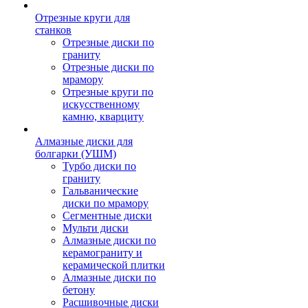
Отрезные круги для
станков
Отрезные диски по
граниту
Отрезные диски по
мрамору
Отрезные круги по
искусственному
камню, кварциту
Алмазные диски для
болгарки (УШМ)
Турбо диски по
граниту
Гальванические
диски по мрамору
Сегментные диски
Мульти диски
Алмазные диски по
керамограниту и
керамической плитки
Алмазные диски по
бетону
Расшивочные диски