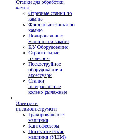
Станки для обработки
камня
Отрезные станки по
камню
Фрезерные станки по
камню
Полировальные
машины по камню
Б/У Оборудование
Строительные
пылесосы
Пескоструйное
оборудование и
аксессуары
Станки
шлифовальные
колено-рычажные
Электро и
пневмоинструмент
Гравировальные
машинки
Кантофрезеры
Пневматические
машинки (УШМ)