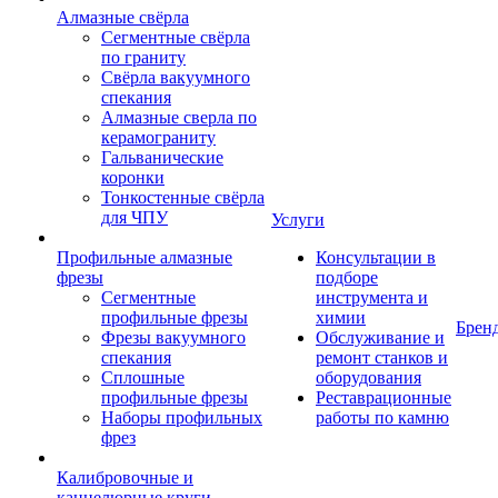
Алмазные свёрла
Сегментные свёрла
по граниту
Свёрла вакуумного
спекания
Алмазные сверла по
керамограниту
Гальванические
коронки
Тонкостенные свёрла
для ЧПУ
Услуги
Профильные алмазные
Консультации в
фрезы
подборе
Сегментные
инструмента и
профильные фрезы
химии
Брен
Фрезы вакуумного
Обслуживание и
спекания
ремонт станков и
Сплошные
оборудования
профильные фрезы
Реставрационные
Наборы профильных
работы по камню
фрез
Калибровочные и
каннелюрные круги