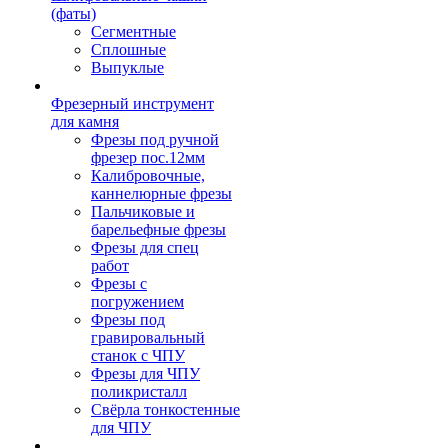
(фаты)
Сегментные
Сплошные
Выпуклые
Фрезерный инструмент
для камня
Фрезы под ручной
фрезер пос.12мм
Калибровочные,
каннелюрные фрезы
Пальчиковые и
барельефные фрезы
Фрезы для спец
работ
Фрезы с
погружением
Фрезы под
гравировальный
станок с ЧПУ
Фрезы для ЧПУ
поликристалл
Свёрла тонкостенные
для ЧПУ