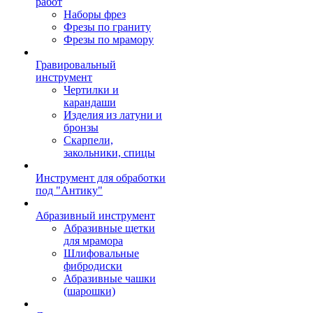
работ
Наборы фрез
Фрезы по граниту
Фрезы по мрамору
Гравировальный
инструмент
Чертилки и
карандаши
Изделия из латуни и
бронзы
Скарпели,
закольники, спицы
Инструмент для обработки
под "Антику"
Абразивный инструмент
Абразивные щетки
для мрамора
Шлифовальные
фибродиски
Абразивные чашки
(шарошки)