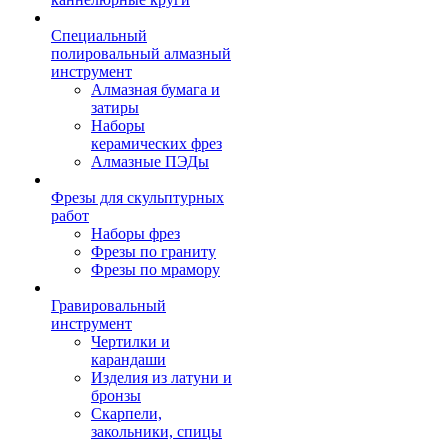
Специальный
полировальный алмазный
инструмент
Алмазная бумага и
затиры
Наборы
керамических фрез
Алмазные ПЭДы
Фрезы для скульптурных
работ
Наборы фрез
Фрезы по граниту
Фрезы по мрамору
Гравировальный
инструмент
Чертилки и
карандаши
Изделия из латуни и
бронзы
Скарпели,
закольники, спицы