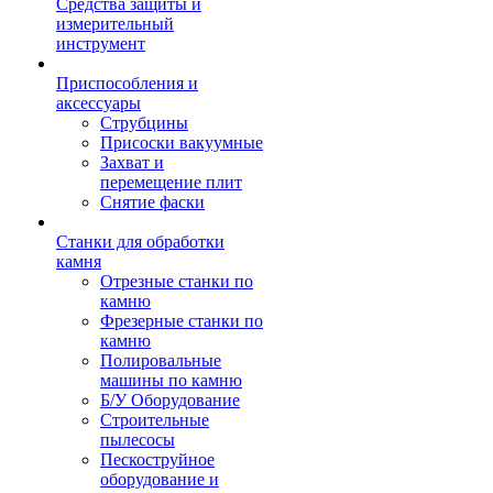
Средства защиты и
измерительный
инструмент
Приспособления и
аксессуары
Струбцины
Присоски вакуумные
Захват и
перемещение плит
Снятие фаски
Станки для обработки
камня
Отрезные станки по
камню
Фрезерные станки по
камню
Полировальные
машины по камню
Б/У Оборудование
Строительные
пылесосы
Пескоструйное
оборудование и