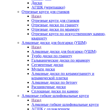
Диски
АГШК (черепашки)
Отрезные круги для станков
Назад
Отрезные круги для станков
Отрезные диски по граниту
Отрезные диски по мрамору
Отрезные круги по искусственному камню,
кварциту
Алмазные диски для болгарки (УШМ)
Назад
Алмазные диски для болгарки (УШМ)
Турбо диски по граниту
Гальванические диски по мрамору
Сегментные диски
Мульти диски
Алмазные диски по керамограниту и
керамической плитки
Алмазные диски по бетону
Расшивочные диски
Сплошные диски по камню
Алмазные гибкие шлифовальные круги
Назад
Алмазные гибкие шлифовальные круги
АГШК с охлаждением