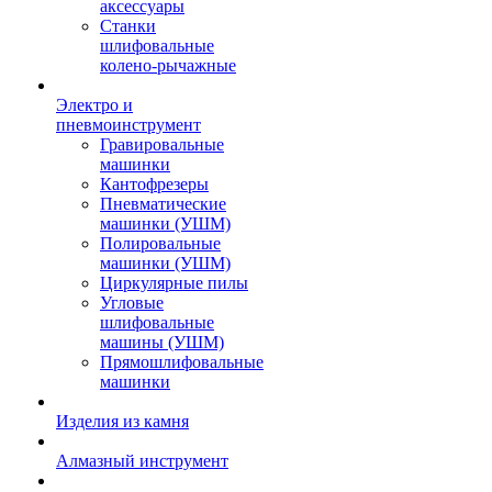
аксессуары
Станки
шлифовальные
колено-рычажные
Электро и
пневмоинструмент
Гравировальные
машинки
Кантофрезеры
Пневматические
машинки (УШМ)
Полировальные
машинки (УШМ)
Циркулярные пилы
Угловые
шлифовальные
машины (УШМ)
Прямошлифовальные
машинки
Изделия из камня
Алмазный инструмент