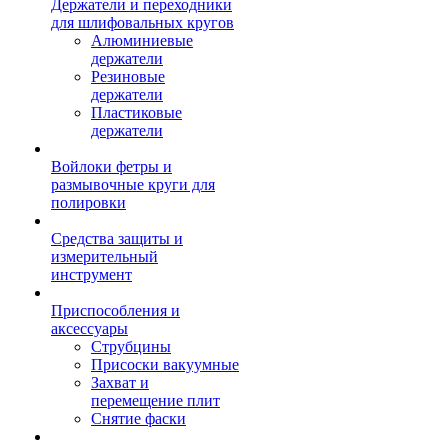
Держатели и переходники
для шлифовальных кругов
Алюминиевые
держатели
Резиновые
держатели
Пластиковые
держатели
Войлоки фетры и
размывочные круги для
полировки
Средства защиты и
измерительный
инструмент
Приспособления и
аксессуары
Струбцины
Присоски вакуумные
Захват и
перемещение плит
Снятие фаски