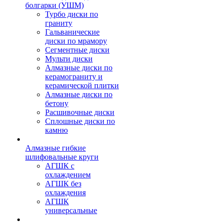
болгарки (УШМ)
Турбо диски по
граниту
Гальванические
диски по мрамору
Сегментные диски
Мульти диски
Алмазные диски по
керамограниту и
керамической плитки
Алмазные диски по
бетону
Расшивочные диски
Сплошные диски по
камню
Алмазные гибкие
шлифовальные круги
АГШК с
охлаждением
АГШК без
охлаждения
АГШК
универсальные