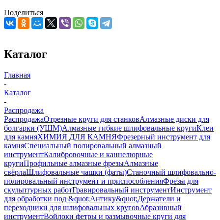
Поделиться
Каталог
Главная
-
Каталог
-
Распродажа
Распродажа
Отрезные круги для станков
Алмазные диски для
болгарки (УШМ)
Алмазные гибкие шлифовальные круги
Клеи
для камня
ХИМИЯ ДЛЯ КАМНЯ
Фрезерный инструмент для
камня
Специальный полировальный алмазный
инструмент
Калибровочные и каннелюрные
круги
Профильные алмазные фрезы
Алмазные
свёрла
Шлифовальные чашки (фаты)
Станочный шлифовально-
полировальный инструмент и приспособления
Фрезы для
скульптурных работ
Гравировальный инструмент
Инструмент
для обработки под &quot;Антику&quot;
Держатели и
переходники для шлифовальных кругов
Абразивный
инструмент
Войлоки фетры и размывочные круги для