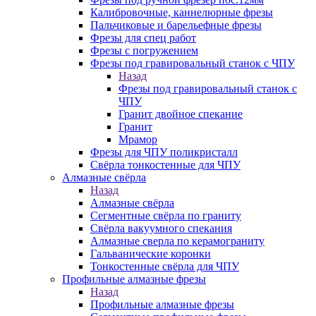
Калибровочные, каннелюрные фрезы
Пальчиковые и барельефные фрезы
Фрезы для спец работ
Фрезы с погружением
Фрезы под гравировальный станок с ЧПУ
Назад
Фрезы под гравировальный станок с
ЧПУ
Гранит двойное спекание
Гранит
Мрамор
Фрезы для ЧПУ поликристалл
Свёрла тонкостенные для ЧПУ
Алмазные свёрла
Назад
Алмазные свёрла
Сегментные свёрла по граниту
Свёрла вакуумного спекания
Алмазные сверла по керамограниту
Гальванические коронки
Тонкостенные свёрла для ЧПУ
Профильные алмазные фрезы
Назад
Профильные алмазные фрезы