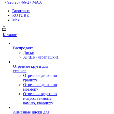
+7 926 287-66-27
МАХ
Вконтакте
RUTUBE
Max
Каталог
Распродажа
Диски
АГШК (черепашки)
Отрезные круги для
станков
Отрезные диски по
граниту
Отрезные диски по
мрамору
Отрезные круги по
искусственному
камню, кварциту
Алмазные диски для