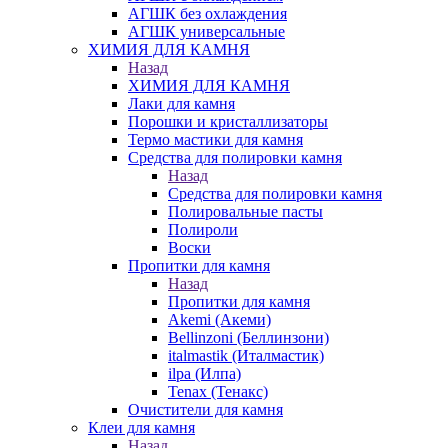
АГШК без охлаждения
АГШК универсальные
ХИМИЯ ДЛЯ КАМНЯ
Назад
ХИМИЯ ДЛЯ КАМНЯ
Лаки для камня
Порошки и кристаллизаторы
Термо мастики для камня
Средства для полировки камня
Назад
Средства для полировки камня
Полировальные пасты
Полироли
Воски
Пропитки для камня
Назад
Пропитки для камня
Akemi (Акеми)
Bellinzoni (Беллинзони)
italmastik (Италмастик)
ilpa (Илпа)
Tenax (Тенакс)
Очистители для камня
Клеи для камня
Назад