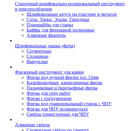
Станочный шлифовально-полировальный инструмент
и приспособления
Шлифовальные круги на пластике и металле
Соты, Треки, Эпазы, Гриндеры
Планшайбы для станка
Баффы для финишной полировки
Алмазные фикерты
Шлифовальные чашки (фаты)
Сегментные
Сплошные
Выпуклые
Фрезерный инструмент для камня
Фрезы под ручной фрезер пос.12мм
Калибровочные, каннелюрные фрезы
Пальчиковые и барельефные фрезы
Фрезы для спец работ
Фрезы с погружением
Фрезы под гравировальный станок с ЧПУ
Фрезы для ЧПУ поликристалл
Свёрла тонкостенные для ЧПУ
Алмазные свёрла
Сегментные свёрла по граниту