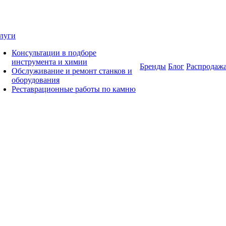
луги
Консультации в подборе
инструмента и химии
Бренды
Блог
Распродаж
Обслуживание и ремонт станков и
оборудования
Реставрационные работы по камню