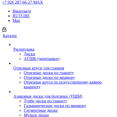
+7 926 287-66-27
МАХ
Вконтакте
RUTUBE
Max
Каталог
Распродажа
Диски
АГШК (черепашки)
Отрезные круги для станков
Отрезные диски по граниту
Отрезные диски по мрамору
Отрезные круги по искусственному камню,
кварциту
Алмазные диски для болгарки (УШМ)
Турбо диски по граниту
Гальванические диски по мрамору
Сегментные диски
Мульти диски