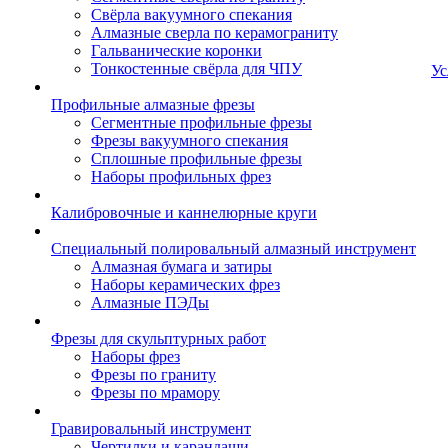
Свёрла вакуумного спекания
Алмазные сверла по керамограниту
Гальванические коронки
Тонкостенные свёрла для ЧПУ
Ус
Профильные алмазные фрезы
Сегментные профильные фрезы
Фрезы вакуумного спекания
Сплошные профильные фрезы
Наборы профильных фрез
Калибровочные и каннелюрные круги
Специальный полировальный алмазный инструмент
Алмазная бумага и затиры
Наборы керамических фрез
Алмазные ПЭДы
Фрезы для скульптурных работ
Наборы фрез
Фрезы по граниту
Фрезы по мрамору
Гравировальный инструмент
Чертилки и карандаши