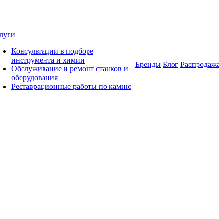
луги
Консультации в подборе
инструмента и химии
Бренды
Блог
Распродаж
Обслуживание и ремонт станков и
оборудования
Реставрационные работы по камню