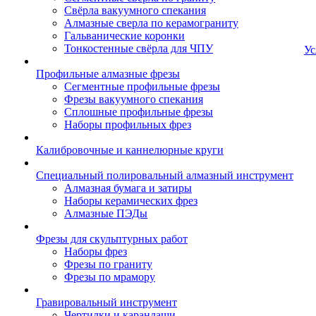
Свёрла вакуумного спекания
Алмазные сверла по керамограниту
Гальванические коронки
Тонкостенные свёрла для ЧПУ
Ус
Профильные алмазные фрезы
Сегментные профильные фрезы
Фрезы вакуумного спекания
Сплошные профильные фрезы
Наборы профильных фрез
Калибровочные и каннелюрные круги
Специальный полировальный алмазный инструмент
Алмазная бумага и затиры
Наборы керамических фрез
Алмазные ПЭДы
Фрезы для скульптурных работ
Наборы фрез
Фрезы по граниту
Фрезы по мрамору
Гравировальный инструмент
Чертилки и карандаши