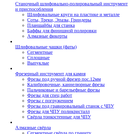
Станочный шлифовально-полировальный инструмент
и приспособления
Шлифовальные круги на пластике и металле
Соты, Треки, Эпазы, Гриндеры
Планшайбы для станка
Баффы для финишной полировки
Алмазные фикерты
Шлифовальные чашки (фаты)
Сегментные
Сплошные
Выпуклые
Фрезерный инструмент для камня
Фрезы под ручной фрезер пос.12мм
Калибровочные, каннелюрные фрезы
Пальчиковые и барельефные фрезы
Фрезы для спец работ
Фрезы с погружением
Фрезы под гравировальный станок с ЧПУ
Фрезы для ЧПУ поликристалл
Свёрла тонкостенные для ЧПУ
Алмазные свёрла
Сегментные свёрла по граниту