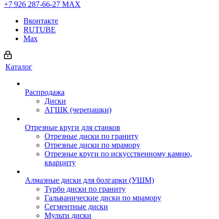
+7 926 287-66-27
МАХ
Вконтакте
RUTUBE
Max
Каталог
Распродажа
Диски
АГШК (черепашки)
Отрезные круги для станков
Отрезные диски по граниту
Отрезные диски по мрамору
Отрезные круги по искусственному камню,
кварциту
Алмазные диски для болгарки (УШМ)
Турбо диски по граниту
Гальванические диски по мрамору
Сегментные диски
Мульти диски