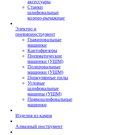
аксессуары
Станки
шлифовальные
колено-рычажные
Электро и
пневмоинструмент
Гравировальные
машинки
Кантофрезеры
Пневматические
машинки (УШМ)
Полировальные
машинки (УШМ)
Циркулярные пилы
Угловые
шлифовальные
машины (УШМ)
Прямошлифовальные
машинки
Изделия из камня
Алмазный инструмент