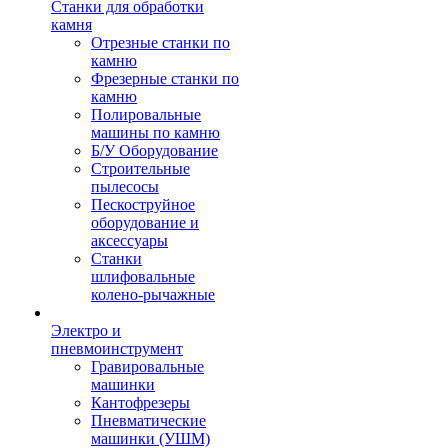
Станки для обработки
камня
Отрезные станки по
камню
Фрезерные станки по
камню
Полировальные
машины по камню
Б/У Оборудование
Строительные
пылесосы
Пескоструйное
оборудование и
аксессуары
Станки
шлифовальные
колено-рычажные
Электро и
пневмоинструмент
Гравировальные
машинки
Кантофрезеры
Пневматические
машинки (УШМ)