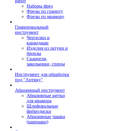
работ
Наборы фрез
Фрезы по граниту
Фрезы по мрамору
Гравировальный
инструмент
Чертилки и
карандаши
Изделия из латуни и
бронзы
Скарпели,
закольники, спицы
Инструмент для обработки
под "Антику"
Абразивный инструмент
Абразивные щетки
для мрамора
Шлифовальные
фибродиски
Абразивные чашки
(шарошки)