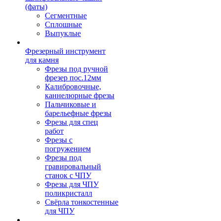
(фаты)
Сегментные
Сплошные
Выпуклые
Фрезерный инструмент
для камня
Фрезы под ручной
фрезер пос.12мм
Калибровочные,
каннелюрные фрезы
Пальчиковые и
барельефные фрезы
Фрезы для спец
работ
Фрезы с
погружением
Фрезы под
гравировальный
станок с ЧПУ
Фрезы для ЧПУ
поликристалл
Свёрла тонкостенные
для ЧПУ