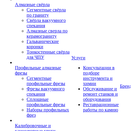
Алмазные свёрла
Сегментные свёрла
по граниту
Свёрла вакуумного
спекания
Алмазные сверла по
керамограниту
Гальванические
коронки
Тонкостенные свёрла
для ЧПУ
Услуги
Профильные алмазные
Консультации в
фрезы
подборе
Сегментные
инструмента и
профильные фрезы
химии
Брен
Фрезы вакуумного
Обслуживание и
спекания
ремонт станков и
Сплошные
оборудования
профильные фрезы
Реставрационные
Наборы профильных
работы по камню
фрез
Калибровочные и
каннелюрные круги