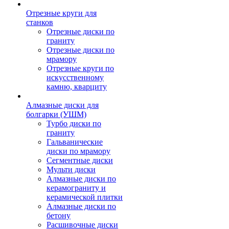
Отрезные круги для
станков
Отрезные диски по
граниту
Отрезные диски по
мрамору
Отрезные круги по
искусственному
камню, кварциту
Алмазные диски для
болгарки (УШМ)
Турбо диски по
граниту
Гальванические
диски по мрамору
Сегментные диски
Мульти диски
Алмазные диски по
керамограниту и
керамической плитки
Алмазные диски по
бетону
Расшивочные диски