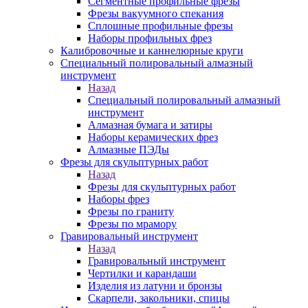
Сегментные профильные фрезы
Фрезы вакуумного спекания
Сплошные профильные фрезы
Наборы профильных фрез
Калибровочные и каннелюрные круги
Специальный полировальный алмазный
инструмент
Назад
Специальный полировальный алмазный
инструмент
Алмазная бумага и затиры
Наборы керамических фрез
Алмазные ПЭДы
Фрезы для скульптурных работ
Назад
Фрезы для скульптурных работ
Наборы фрез
Фрезы по граниту
Фрезы по мрамору
Гравировальный инструмент
Назад
Гравировальный инструмент
Чертилки и карандаши
Изделия из латуни и бронзы
Скарпели, закольники, спицы