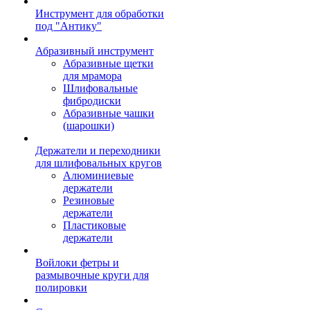
Инструмент для обработки
под "Антику"
Абразивный инструмент
Абразивные щетки
для мрамора
Шлифовальные
фибродиски
Абразивные чашки
(шарошки)
Держатели и переходники
для шлифовальных кругов
Алюминиевые
держатели
Резиновые
держатели
Пластиковые
держатели
Войлоки фетры и
размывочные круги для
полировки