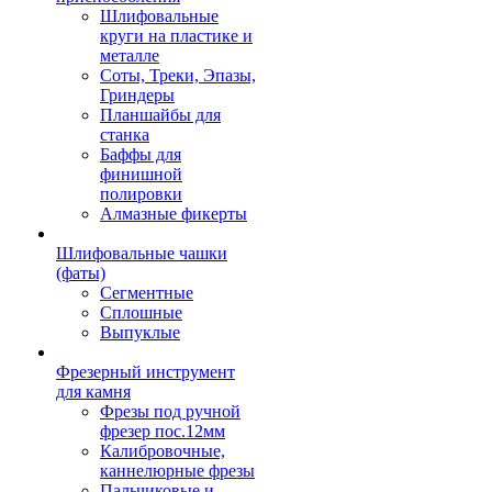
Шлифовальные
круги на пластике и
металле
Соты, Треки, Эпазы,
Гриндеры
Планшайбы для
станка
Баффы для
финишной
полировки
Алмазные фикерты
Шлифовальные чашки
(фаты)
Сегментные
Сплошные
Выпуклые
Фрезерный инструмент
для камня
Фрезы под ручной
фрезер пос.12мм
Калибровочные,
каннелюрные фрезы
Пальчиковые и