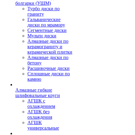
болгарки (УШМ)
Турбо диски по
граниту
Гальванические
диски по мрамору
Сегментные диски
Мульти диски
Алмазные диски по
керамограниту и
керамической плитки
Алмазные диски по
бетону
Расшивочные диски
Сплошные диски по
камню
Алмазные гибкие
шлифовальные круги
АГШК с
охлаждением
АГШК без
охлаждения
АГШК
универсальные