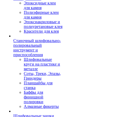
Эпоксидные клеи
для камня
Полиэфирные клеи
для камня
Эпоксиакриловые и
полиуретановые клея
Красители для клея
Станочный шлифовально-
полировальный
инструмент и
приспособления
Шлифовальные
круги на пластике и
металле
Соты, Треки, Эпазы,
Гриндеры
Планшайбы для
станка
Баффы для
финишной
полировки
Алмазные фикерты
Шлифовальные чашки