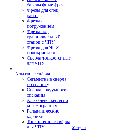
барельефные фрезы
Фрезы для спец
работ
Фрезы с
погружением
Фрезы под
гравировальный
станок с ЧПУ
Фрезы для ЧПУ
поликристалл
Свёрла тонкостенные
для ЧПУ
Алмазные свёрла
Сегментные свёрла
по граниту
Свёрла вакуумного
спекания
Алмазные сверла по
керамограниту
Гальванические
коронки
Тонкостенные свёрла
для ЧПУ
Услуги