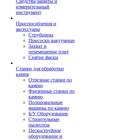
Средства защиты и
измерительный
инструмент
Приспособления и
аксессуары
Струбцины
Присоски вакуумные
Захват и
перемещение плит
Снятие фаски
Станки для обработки
камня
Отрезные станки по
камню
Фрезерные станки по
камню
Полировальные
машины по камню
Б/У Оборудование
Строительные
пылесосы
Пескоструйное
оборудование и