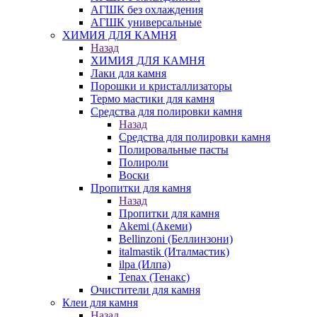
АГШК без охлаждения
АГШК универсальные
ХИМИЯ ДЛЯ КАМНЯ
Назад
ХИМИЯ ДЛЯ КАМНЯ
Лаки для камня
Порошки и кристаллизаторы
Термо мастики для камня
Средства для полировки камня
Назад
Средства для полировки камня
Полировальные пасты
Полироли
Воски
Пропитки для камня
Назад
Пропитки для камня
Akemi (Акеми)
Bellinzoni (Беллинзони)
italmastik (Италмастик)
ilpa (Илпа)
Tenax (Тенакс)
Очистители для камня
Клеи для камня
Назад