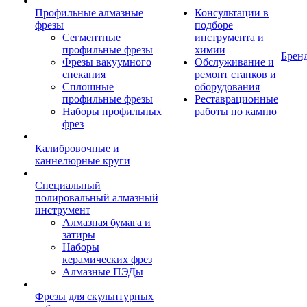
Профильные алмазные
Консультации в
фрезы
подборе
Сегментные
инструмента и
профильные фрезы
химии
Брен
Фрезы вакуумного
Обслуживание и
спекания
ремонт станков и
Сплошные
оборудования
профильные фрезы
Реставрационные
Наборы профильных
работы по камню
фрез
Калибровочные и
каннелюрные круги
Специальный
полировальный алмазный
инструмент
Алмазная бумага и
затиры
Наборы
керамических фрез
Алмазные ПЭДы
Фрезы для скульптурных