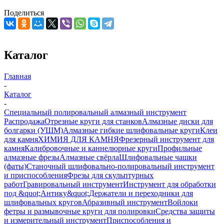
Поделиться
Каталог
Главная
-
Каталог
-
Специальный полировальный алмазный инструмент
Распродажа
Отрезные круги для станков
Алмазные диски для
болгарки (УШМ)
Алмазные гибкие шлифовальные круги
Клеи
для камня
ХИМИЯ ДЛЯ КАМНЯ
Фрезерный инструмент для
камня
Калибровочные и каннелюрные круги
Профильные
алмазные фрезы
Алмазные свёрла
Шлифовальные чашки
(фаты)
Станочный шлифовально-полировальный инструмент
и приспособления
Фрезы для скульптурных
работ
Гравировальный инструмент
Инструмент для обработки
под &quot;Антику&quot;
Держатели и переходники для
шлифовальных кругов
Абразивный инструмент
Войлоки
фетры и размывочные круги для полировки
Средства защиты
и измерительный инструмент
Приспособления и