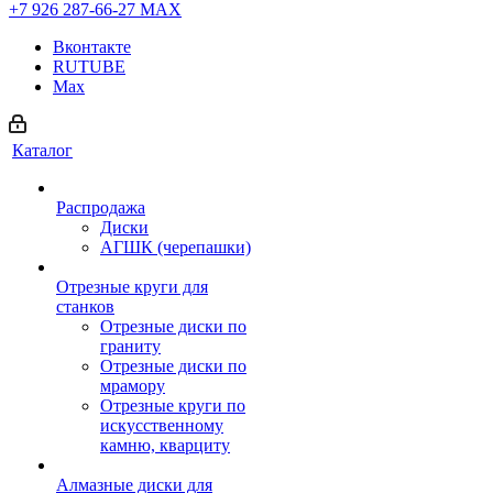
+7 926 287-66-27
МАХ
Вконтакте
RUTUBE
Max
Каталог
Распродажа
Диски
АГШК (черепашки)
Отрезные круги для
станков
Отрезные диски по
граниту
Отрезные диски по
мрамору
Отрезные круги по
искусственному
камню, кварциту
Алмазные диски для