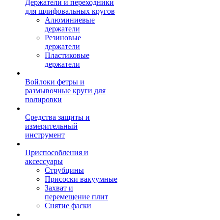
Держатели и переходники
для шлифовальных кругов
Алюминиевые
держатели
Резиновые
держатели
Пластиковые
держатели
Войлоки фетры и
размывочные круги для
полировки
Средства защиты и
измерительный
инструмент
Приспособления и
аксессуары
Струбцины
Присоски вакуумные
Захват и
перемещение плит
Снятие фаски