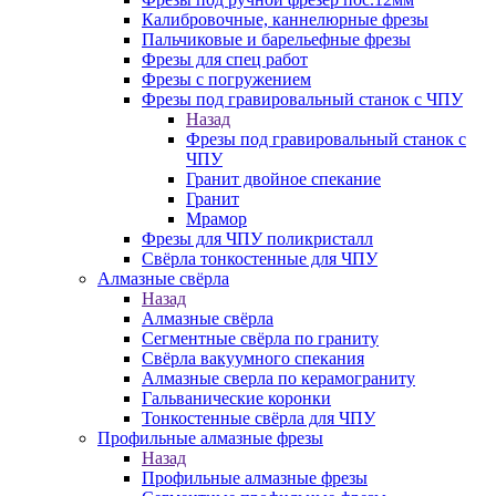
Калибровочные, каннелюрные фрезы
Пальчиковые и барельефные фрезы
Фрезы для спец работ
Фрезы с погружением
Фрезы под гравировальный станок с ЧПУ
Назад
Фрезы под гравировальный станок с
ЧПУ
Гранит двойное спекание
Гранит
Мрамор
Фрезы для ЧПУ поликристалл
Свёрла тонкостенные для ЧПУ
Алмазные свёрла
Назад
Алмазные свёрла
Сегментные свёрла по граниту
Свёрла вакуумного спекания
Алмазные сверла по керамограниту
Гальванические коронки
Тонкостенные свёрла для ЧПУ
Профильные алмазные фрезы
Назад
Профильные алмазные фрезы