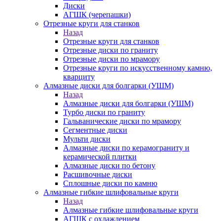
Диски
АГШК (черепашки)
Отрезные круги для станков
Назад
Отрезные круги для станков
Отрезные диски по граниту
Отрезные диски по мрамору
Отрезные круги по искусственному камню,
кварциту
Алмазные диски для болгарки (УШМ)
Назад
Алмазные диски для болгарки (УШМ)
Турбо диски по граниту
Гальванические диски по мрамору
Сегментные диски
Мульти диски
Алмазные диски по керамограниту и
керамической плитки
Алмазные диски по бетону
Расшивочные диски
Сплошные диски по камню
Алмазные гибкие шлифовальные круги
Назад
Алмазные гибкие шлифовальные круги
АГШК с охлаждением