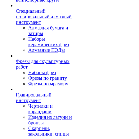
Специальный
полировальный алмазный
инструмент
Алмазная бумага и
затиры
Наборы
керамических фрез
Алмазные ПЭДы
Фрезы для скульптурных
работ
Наборы фрез
Фрезы по граниту
Фрезы по мрамору
Гравировальный
инструмент
Чертилки и
карандаши
Изделия из латуни и
бронзы
Скарпели,
закольники, спицы