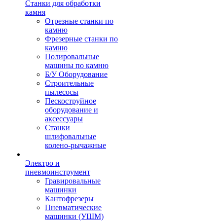
Станки для обработки
камня
Отрезные станки по
камню
Фрезерные станки по
камню
Полировальные
машины по камню
Б/У Оборудование
Строительные
пылесосы
Пескоструйное
оборудование и
аксессуары
Станки
шлифовальные
колено-рычажные
Электро и
пневмоинструмент
Гравировальные
машинки
Кантофрезеры
Пневматические
машинки (УШМ)