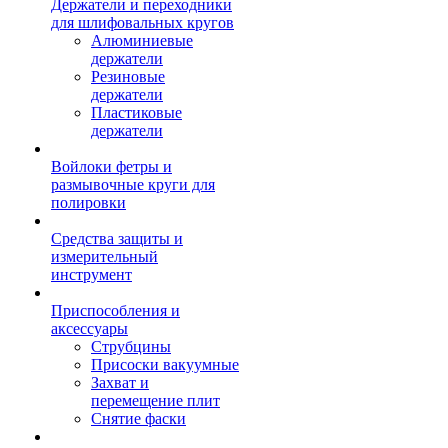
Держатели и переходники
для шлифовальных кругов
Алюминиевые
держатели
Резиновые
держатели
Пластиковые
держатели
Войлоки фетры и
размывочные круги для
полировки
Средства защиты и
измерительный
инструмент
Приспособления и
аксессуары
Струбцины
Присоски вакуумные
Захват и
перемещение плит
Снятие фаски