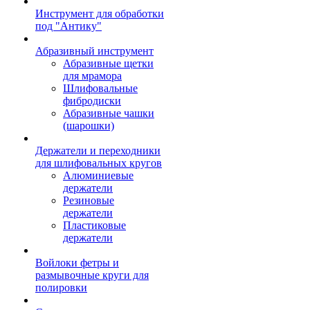
Инструмент для обработки
под "Антику"
Абразивный инструмент
Абразивные щетки
для мрамора
Шлифовальные
фибродиски
Абразивные чашки
(шарошки)
Держатели и переходники
для шлифовальных кругов
Алюминиевые
держатели
Резиновые
держатели
Пластиковые
держатели
Войлоки фетры и
размывочные круги для
полировки