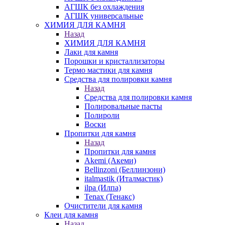
АГШК без охлаждения
АГШК универсальные
ХИМИЯ ДЛЯ КАМНЯ
Назад
ХИМИЯ ДЛЯ КАМНЯ
Лаки для камня
Порошки и кристаллизаторы
Термо мастики для камня
Средства для полировки камня
Назад
Средства для полировки камня
Полировальные пасты
Полироли
Воски
Пропитки для камня
Назад
Пропитки для камня
Akemi (Акеми)
Bellinzoni (Беллинзони)
italmastik (Италмастик)
ilpa (Илпа)
Tenax (Тенакс)
Очистители для камня
Клеи для камня
Назад