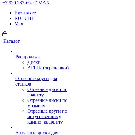
+7 926 287-66-27
МАХ
Вконтакте
RUTUBE
Max
Каталог
Распродажа
Диски
АГШК (черепашки)
Отрезные круги для
станков
Отрезные диски по
граниту
Отрезные диски по
мрамору
Отрезные круги по
искусственному
камню, кварциту
Алмазные диски для