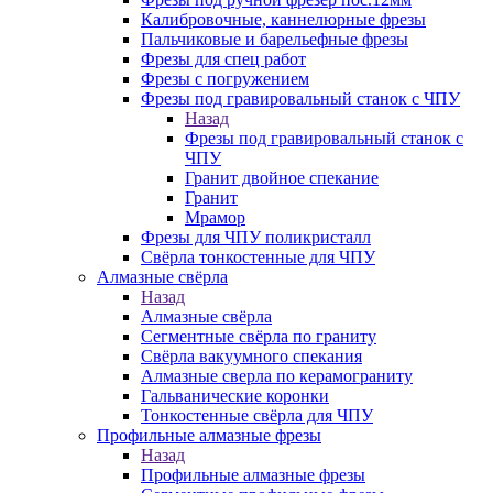
Калибровочные, каннелюрные фрезы
Пальчиковые и барельефные фрезы
Фрезы для спец работ
Фрезы с погружением
Фрезы под гравировальный станок с ЧПУ
Назад
Фрезы под гравировальный станок с
ЧПУ
Гранит двойное спекание
Гранит
Мрамор
Фрезы для ЧПУ поликристалл
Свёрла тонкостенные для ЧПУ
Алмазные свёрла
Назад
Алмазные свёрла
Сегментные свёрла по граниту
Свёрла вакуумного спекания
Алмазные сверла по керамограниту
Гальванические коронки
Тонкостенные свёрла для ЧПУ
Профильные алмазные фрезы
Назад
Профильные алмазные фрезы