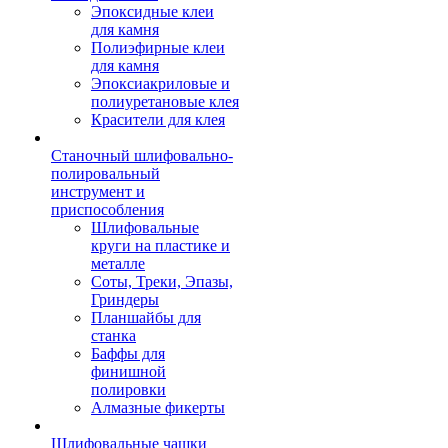
Эпоксидные клеи
для камня
Полиэфирные клеи
для камня
Эпоксиакриловые и
полиуретановые клея
Красители для клея
Станочный шлифовально-
полировальный
инструмент и
приспособления
Шлифовальные
круги на пластике и
металле
Соты, Треки, Эпазы,
Гриндеры
Планшайбы для
станка
Баффы для
финишной
полировки
Алмазные фикерты
Шлифовальные чашки