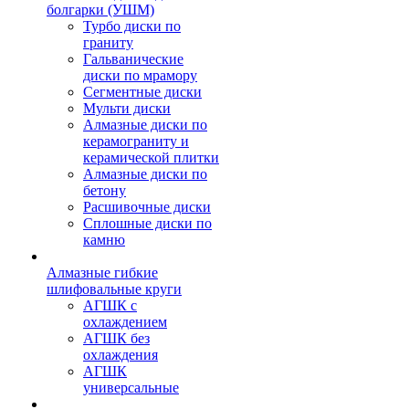
болгарки (УШМ)
Турбо диски по
граниту
Гальванические
диски по мрамору
Сегментные диски
Мульти диски
Алмазные диски по
керамограниту и
керамической плитки
Алмазные диски по
бетону
Расшивочные диски
Сплошные диски по
камню
Алмазные гибкие
шлифовальные круги
АГШК с
охлаждением
АГШК без
охлаждения
АГШК
универсальные