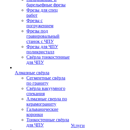
барельефные фрезы
Фрезы для спец
работ
Фрезы с
погружением
Фрезы под
гравировальный
станок с ЧПУ
Фрезы для ЧПУ
поликристалл
Свёрла тонкостенные
для ЧПУ
Алмазные свёрла
Сегментные свёрла
по граниту
Свёрла вакуумного
спекания
Алмазные сверла по
керамограниту
Гальванические
коронки
Тонкостенные свёрла
для ЧПУ
Услуги