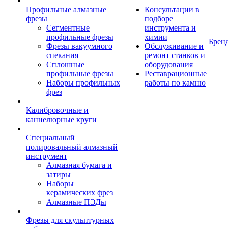
Профильные алмазные
Консультации в
фрезы
подборе
Сегментные
инструмента и
профильные фрезы
химии
Брен
Фрезы вакуумного
Обслуживание и
спекания
ремонт станков и
Сплошные
оборудования
профильные фрезы
Реставрационные
Наборы профильных
работы по камню
фрез
Калибровочные и
каннелюрные круги
Специальный
полировальный алмазный
инструмент
Алмазная бумага и
затиры
Наборы
керамических фрез
Алмазные ПЭДы
Фрезы для скульптурных