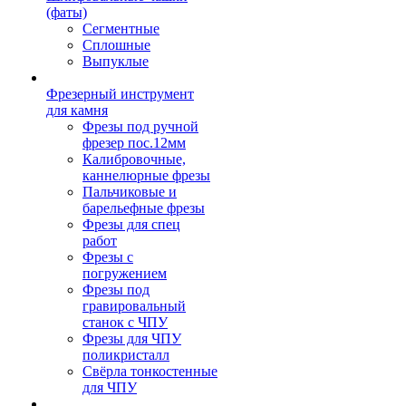
(фаты)
Сегментные
Сплошные
Выпуклые
Фрезерный инструмент
для камня
Фрезы под ручной
фрезер пос.12мм
Калибровочные,
каннелюрные фрезы
Пальчиковые и
барельефные фрезы
Фрезы для спец
работ
Фрезы с
погружением
Фрезы под
гравировальный
станок с ЧПУ
Фрезы для ЧПУ
поликристалл
Свёрла тонкостенные
для ЧПУ