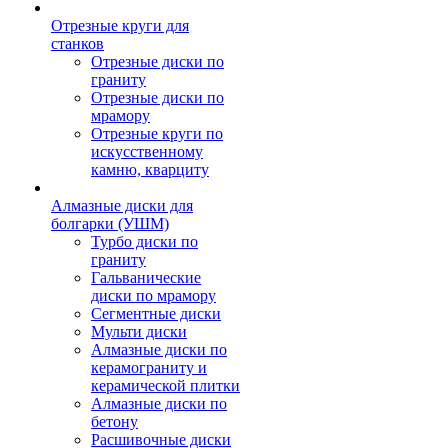
Отрезные круги для
станков
Отрезные диски по
граниту
Отрезные диски по
мрамору
Отрезные круги по
искусственному
камню, кварциту
Алмазные диски для
болгарки (УШМ)
Турбо диски по
граниту
Гальванические
диски по мрамору
Сегментные диски
Мульти диски
Алмазные диски по
керамограниту и
керамической плитки
Алмазные диски по
бетону
Расшивочные диски