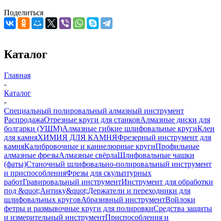
Поделиться
Каталог
Главная
-
Каталог
-
Специальный полировальный алмазный инструмент
Распродажа
Отрезные круги для станков
Алмазные диски для
болгарки (УШМ)
Алмазные гибкие шлифовальные круги
Клеи
для камня
ХИМИЯ ДЛЯ КАМНЯ
Фрезерный инструмент для
камня
Калибровочные и каннелюрные круги
Профильные
алмазные фрезы
Алмазные свёрла
Шлифовальные чашки
(фаты)
Станочный шлифовально-полировальный инструмент
и приспособления
Фрезы для скульптурных
работ
Гравировальный инструмент
Инструмент для обработки
под &quot;Антику&quot;
Держатели и переходники для
шлифовальных кругов
Абразивный инструмент
Войлоки
фетры и размывочные круги для полировки
Средства защиты
и измерительный инструмент
Приспособления и