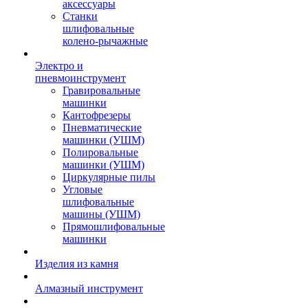
аксессуары
Станки
шлифовальные
колено-рычажные
Электро и
пневмоинструмент
Гравировальные
машинки
Кантофрезеры
Пневматические
машинки (УШМ)
Полировальные
машинки (УШМ)
Циркулярные пилы
Угловые
шлифовальные
машины (УШМ)
Прямошлифовальные
машинки
Изделия из камня
Алмазный инструмент