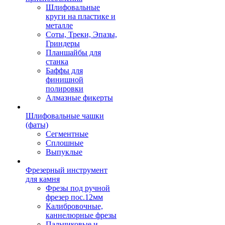
Шлифовальные
круги на пластике и
металле
Соты, Треки, Эпазы,
Гриндеры
Планшайбы для
станка
Баффы для
финишной
полировки
Алмазные фикерты
Шлифовальные чашки
(фаты)
Сегментные
Сплошные
Выпуклые
Фрезерный инструмент
для камня
Фрезы под ручной
фрезер пос.12мм
Калибровочные,
каннелюрные фрезы
Пальчиковые и