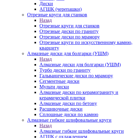
Диски
АГШК (черепашки)
Отрезные круги для станков
Назад
Отрезные круги для станков
Отрезные диски по граниту
Отрезные диски по мрамору
Отрезные круги по искусственному камню,
кварциту
Алмазные диски для болгарки (УШМ)
Назад
Алмазные диски для болгарки (УШМ)
Турбо диски по граниту
Гальванические диски по мрамору
Сегментные диски
Мульти диски
Алмазные диски по керамограниту и
керамической плитки
Алмазные диски по бетону
Расшивочные диски
Сплошные диски по камню
Алмазные гибкие шлифовальные круги
Назад
Алмазные гибкие шлифовальные круги
АГШК с охлаждением