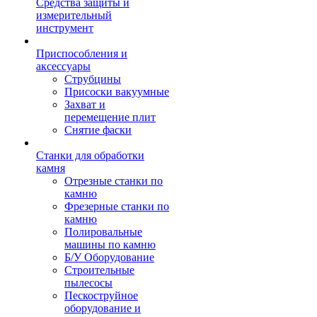
Средства защиты и
измерительный
инструмент
Приспособления и
аксессуары
Струбцины
Присоски вакуумные
Захват и
перемещение плит
Снятие фаски
Станки для обработки
камня
Отрезные станки по
камню
Фрезерные станки по
камню
Полировальные
машины по камню
Б/У Оборудование
Строительные
пылесосы
Пескоструйное
оборудование и