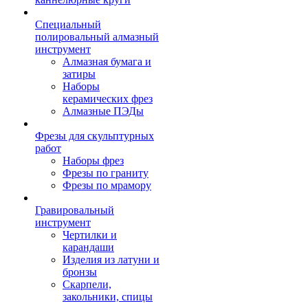
Специальный
полировальный алмазный
инструмент
Алмазная бумага и
затиры
Наборы
керамических фрез
Алмазные ПЭДы
Фрезы для скульптурных
работ
Наборы фрез
Фрезы по граниту
Фрезы по мрамору
Гравировальный
инструмент
Чертилки и
карандаши
Изделия из латуни и
бронзы
Скарпели,
закольники, спицы