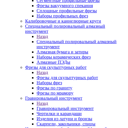
Сегментные профильные фрезы
Фрезы вакуумного спекания
Сплошные профильные фрезы
Наборы профильных фрез
Калибровочные и каннелюрные круги
Специальный полировальный алмазный
инструмент
Назад
Специальный полировальный алмазный
инструмент
Алмазная бумага и затиры
Наборы керамических фрез
Алмазные ПЭДы
Фрезы для скульптурных работ
Назад
Фрезы для скульптурных работ
Наборы фрез
Фрезы по граниту
Фрезы по мрамору
Гравировальный инструмент
Назад
Гравировальный инструмент
Чертилки и карандаши
Изделия из латуни и бронзы
Скарпели, закольники, спицы