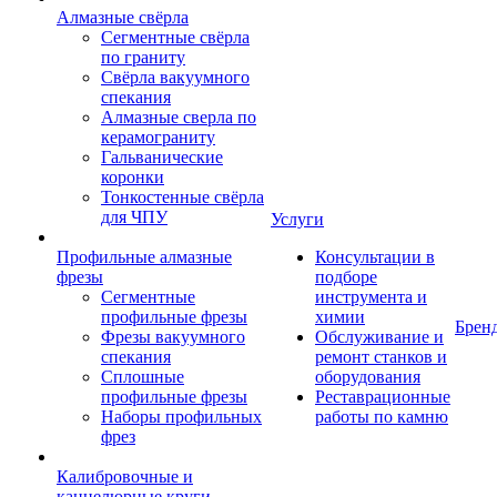
Алмазные свёрла
Сегментные свёрла
по граниту
Свёрла вакуумного
спекания
Алмазные сверла по
керамограниту
Гальванические
коронки
Тонкостенные свёрла
для ЧПУ
Услуги
Профильные алмазные
Консультации в
фрезы
подборе
Сегментные
инструмента и
профильные фрезы
химии
Брен
Фрезы вакуумного
Обслуживание и
спекания
ремонт станков и
Сплошные
оборудования
профильные фрезы
Реставрационные
Наборы профильных
работы по камню
фрез
Калибровочные и
каннелюрные круги