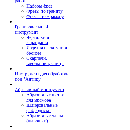
работ
Наборы фрез
Фрезы по граниту
Фрезы по мрамору
Гравировальный
инструмент
Чертилки и
карандаши
Изделия из латуни и
бронзы
Скарпели,
закольники, спицы
Инструмент для обработки
под "Антику"
Абразивный инструмент
Абразивные щетки
для мрамора
Шлифовальные
фибродиски
Абразивные чашки
(шарошки)