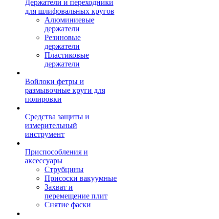
Держатели и переходники
для шлифовальных кругов
Алюминиевые
держатели
Резиновые
держатели
Пластиковые
держатели
Войлоки фетры и
размывочные круги для
полировки
Средства защиты и
измерительный
инструмент
Приспособления и
аксессуары
Струбцины
Присоски вакуумные
Захват и
перемещение плит
Снятие фаски