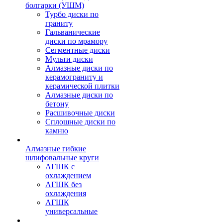
болгарки (УШМ)
Турбо диски по
граниту
Гальванические
диски по мрамору
Сегментные диски
Мульти диски
Алмазные диски по
керамограниту и
керамической плитки
Алмазные диски по
бетону
Расшивочные диски
Сплошные диски по
камню
Алмазные гибкие
шлифовальные круги
АГШК с
охлаждением
АГШК без
охлаждения
АГШК
универсальные