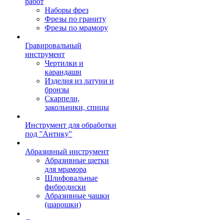
работ
Наборы фрез
Фрезы по граниту
Фрезы по мрамору
Гравировальный
инструмент
Чертилки и
карандаши
Изделия из латуни и
бронзы
Скарпели,
закольники, спицы
Инструмент для обработки
под "Антику"
Абразивный инструмент
Абразивные щетки
для мрамора
Шлифовальные
фибродиски
Абразивные чашки
(шарошки)