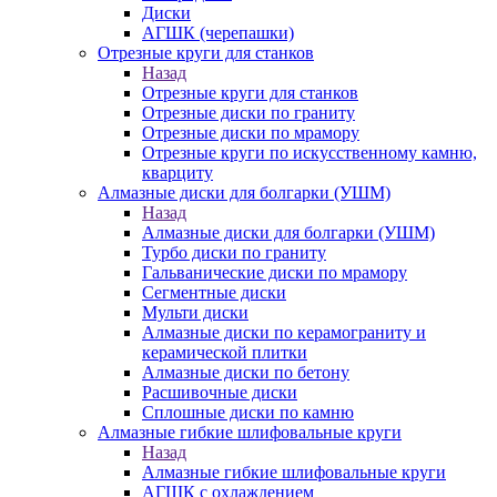
Диски
АГШК (черепашки)
Отрезные круги для станков
Назад
Отрезные круги для станков
Отрезные диски по граниту
Отрезные диски по мрамору
Отрезные круги по искусственному камню,
кварциту
Алмазные диски для болгарки (УШМ)
Назад
Алмазные диски для болгарки (УШМ)
Турбо диски по граниту
Гальванические диски по мрамору
Сегментные диски
Мульти диски
Алмазные диски по керамограниту и
керамической плитки
Алмазные диски по бетону
Расшивочные диски
Сплошные диски по камню
Алмазные гибкие шлифовальные круги
Назад
Алмазные гибкие шлифовальные круги
АГШК с охлаждением