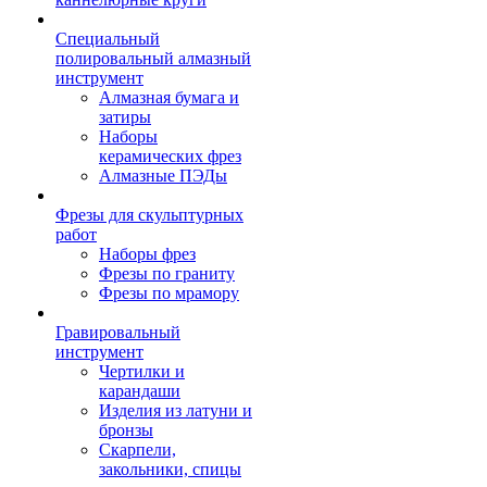
Специальный
полировальный алмазный
инструмент
Алмазная бумага и
затиры
Наборы
керамических фрез
Алмазные ПЭДы
Фрезы для скульптурных
работ
Наборы фрез
Фрезы по граниту
Фрезы по мрамору
Гравировальный
инструмент
Чертилки и
карандаши
Изделия из латуни и
бронзы
Скарпели,
закольники, спицы