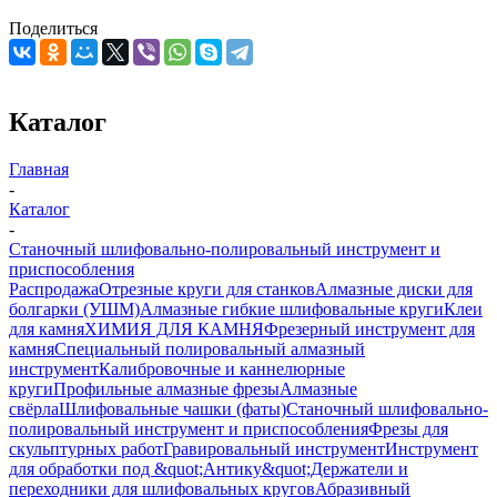
Поделиться
Каталог
Главная
-
Каталог
-
Станочный шлифовально-полировальный инструмент и
приспособления
Распродажа
Отрезные круги для станков
Алмазные диски для
болгарки (УШМ)
Алмазные гибкие шлифовальные круги
Клеи
для камня
ХИМИЯ ДЛЯ КАМНЯ
Фрезерный инструмент для
камня
Специальный полировальный алмазный
инструмент
Калибровочные и каннелюрные
круги
Профильные алмазные фрезы
Алмазные
свёрла
Шлифовальные чашки (фаты)
Станочный шлифовально-
полировальный инструмент и приспособления
Фрезы для
скульптурных работ
Гравировальный инструмент
Инструмент
для обработки под &quot;Антику&quot;
Держатели и
переходники для шлифовальных кругов
Абразивный