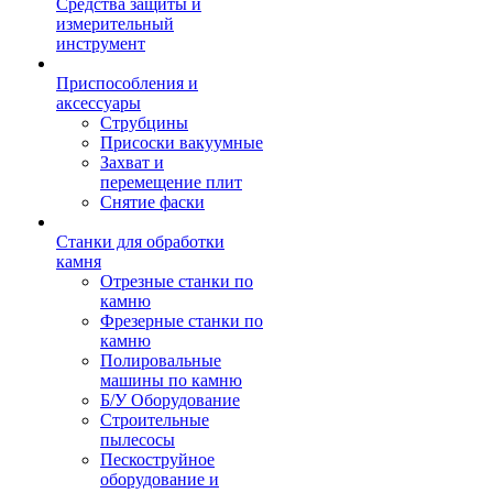
Средства защиты и
измерительный
инструмент
Приспособления и
аксессуары
Струбцины
Присоски вакуумные
Захват и
перемещение плит
Снятие фаски
Станки для обработки
камня
Отрезные станки по
камню
Фрезерные станки по
камню
Полировальные
машины по камню
Б/У Оборудование
Строительные
пылесосы
Пескоструйное
оборудование и