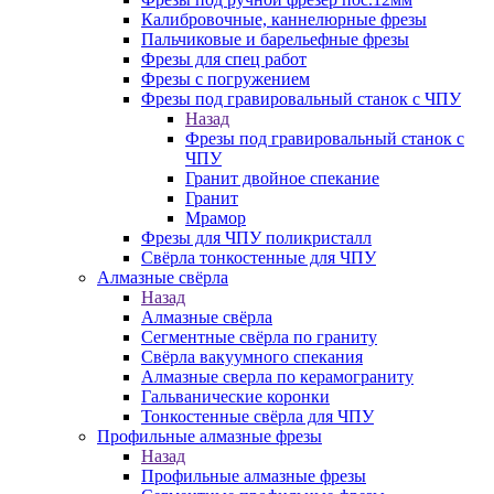
Калибровочные, каннелюрные фрезы
Пальчиковые и барельефные фрезы
Фрезы для спец работ
Фрезы с погружением
Фрезы под гравировальный станок с ЧПУ
Назад
Фрезы под гравировальный станок с
ЧПУ
Гранит двойное спекание
Гранит
Мрамор
Фрезы для ЧПУ поликристалл
Свёрла тонкостенные для ЧПУ
Алмазные свёрла
Назад
Алмазные свёрла
Сегментные свёрла по граниту
Свёрла вакуумного спекания
Алмазные сверла по керамограниту
Гальванические коронки
Тонкостенные свёрла для ЧПУ
Профильные алмазные фрезы
Назад
Профильные алмазные фрезы