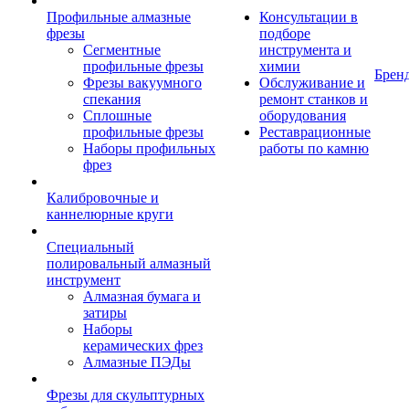
Профильные алмазные
Консультации в
фрезы
подборе
Сегментные
инструмента и
профильные фрезы
химии
Брен
Фрезы вакуумного
Обслуживание и
спекания
ремонт станков и
Сплошные
оборудования
профильные фрезы
Реставрационные
Наборы профильных
работы по камню
фрез
Калибровочные и
каннелюрные круги
Специальный
полировальный алмазный
инструмент
Алмазная бумага и
затиры
Наборы
керамических фрез
Алмазные ПЭДы
Фрезы для скульптурных