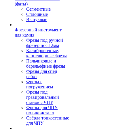
(фаты)
Сегментные
Сплошные
Выпуклые
Фрезерный инструмент
для камня
Фрезы под ручной
фрезер пос.12мм
Калибровочные,
каннелюрные фрезы
Пальчиковые и
барельефные фрезы
Фрезы для спец
работ
Фрезы с
погружением
Фрезы под
гравировальный
станок с ЧПУ
Фрезы для ЧПУ
поликристалл
Свёрла тонкостенные
для ЧПУ