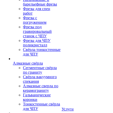
барельефные фрезы
Фрезы для спец
работ
Фрезы с
погружением
Фрезы под
гравировальный
станок с ЧПУ
Фрезы для ЧПУ
поликристалл
Свёрла тонкостенные
для ЧПУ
Алмазные свёрла
Сегментные свёрла
по граниту
Свёрла вакуумного
спекания
Алмазные сверла по
керамограниту
Гальванические
коронки
Тонкостенные свёрла
для ЧПУ
Услуги