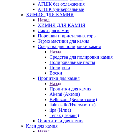
АГШК без охлаждения
АГШК универсальные
ХИМИЯ ДЛЯ КАМНЯ
Назад
ХИМИЯ ДЛЯ КАМНЯ
Лаки для камня
Порошки и кристаллизаторы
Термо мастики для камня
Средства для полировки камня
Назад
Средства для полировки камня
Полировальные пасты
Полироли
Воски
Пропитки для камня
Назад
Пропитки для камня
Akemi (Акеми)
Bellinzoni (Беллинзони)
italmastik (Италмастик)
ilpa (Илпа)
Tenax (Тенакс)
Очистители для камня
Клеи для камня
Назад