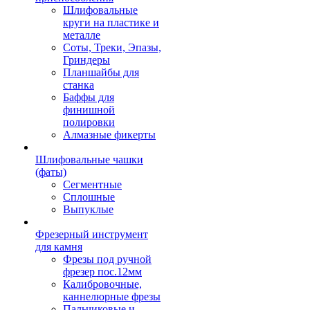
Шлифовальные
круги на пластике и
металле
Соты, Треки, Эпазы,
Гриндеры
Планшайбы для
станка
Баффы для
финишной
полировки
Алмазные фикерты
Шлифовальные чашки
(фаты)
Сегментные
Сплошные
Выпуклые
Фрезерный инструмент
для камня
Фрезы под ручной
фрезер пос.12мм
Калибровочные,
каннелюрные фрезы
Пальчиковые и