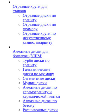
Отрезные круги для
станков
Отрезные диски по
граниту
Отрезные диски по
мрамору
Отрезные круги по
искусственному
камню, кварциту
Алмазные диски для
болгарки (УШМ)
Турбо диски по
граниту
Гальванические
диски по мрамору
Сегментные диски
Мульти диски
Алмазные диски по
керамограниту и
керамической плитки
Алмазные диски по
бетону
Расшивочные диски