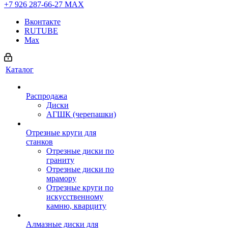
+7 926 287-66-27
МАХ
Вконтакте
RUTUBE
Max
Каталог
Распродажа
Диски
АГШК (черепашки)
Отрезные круги для
станков
Отрезные диски по
граниту
Отрезные диски по
мрамору
Отрезные круги по
искусственному
камню, кварциту
Алмазные диски для