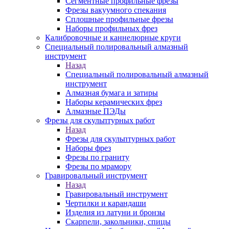
Сегментные профильные фрезы
Фрезы вакуумного спекания
Сплошные профильные фрезы
Наборы профильных фрез
Калибровочные и каннелюрные круги
Специальный полировальный алмазный
инструмент
Назад
Специальный полировальный алмазный
инструмент
Алмазная бумага и затиры
Наборы керамических фрез
Алмазные ПЭДы
Фрезы для скульптурных работ
Назад
Фрезы для скульптурных работ
Наборы фрез
Фрезы по граниту
Фрезы по мрамору
Гравировальный инструмент
Назад
Гравировальный инструмент
Чертилки и карандаши
Изделия из латуни и бронзы
Скарпели, закольники, спицы