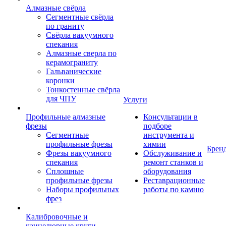
Алмазные свёрла
Сегментные свёрла
по граниту
Свёрла вакуумного
спекания
Алмазные сверла по
керамограниту
Гальванические
коронки
Тонкостенные свёрла
для ЧПУ
Услуги
Профильные алмазные
Консультации в
фрезы
подборе
Сегментные
инструмента и
профильные фрезы
химии
Брен
Фрезы вакуумного
Обслуживание и
спекания
ремонт станков и
Сплошные
оборудования
профильные фрезы
Реставрационные
Наборы профильных
работы по камню
фрез
Калибровочные и
каннелюрные круги