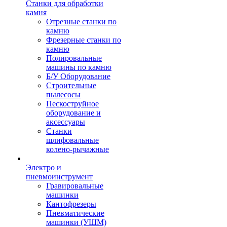
Станки для обработки
камня
Отрезные станки по
камню
Фрезерные станки по
камню
Полировальные
машины по камню
Б/У Оборудование
Строительные
пылесосы
Пескоструйное
оборудование и
аксессуары
Станки
шлифовальные
колено-рычажные
Электро и
пневмоинструмент
Гравировальные
машинки
Кантофрезеры
Пневматические
машинки (УШМ)