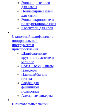
Эпоксидные клеи
для камня
Полиэфирные клеи
для камня
Эпоксиакриловые и
полиуретановые клея
Красители для клея
Станочный шлифовально-
полировальный
инструмент и
приспособления
Шлифовальные
круги на пластике и
металле
Соты, Треки, Эпазы,
Гриндеры
Планшайбы для
станка
Баффы для
финишной
полировки
Алмазные фикерты
Шлифовальные чашки