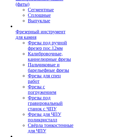
(фаты)
Сегментные
Сплошные
Выпуклые
Фрезерный инструмент
для камня
Фрезы под ручной
фрезер пос.12мм
Калибровочные,
каннелюрные фрезы
Пальчиковые и
барельефные фрезы
Фрезы для спец
работ
Фрезы с
погружением
Фрезы под
гравировальный
станок с ЧПУ
Фрезы для ЧПУ
поликристалл
Свёрла тонкостенные
для ЧПУ