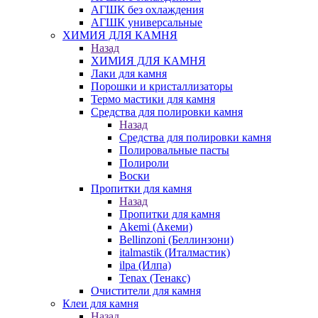
АГШК без охлаждения
АГШК универсальные
ХИМИЯ ДЛЯ КАМНЯ
Назад
ХИМИЯ ДЛЯ КАМНЯ
Лаки для камня
Порошки и кристаллизаторы
Термо мастики для камня
Средства для полировки камня
Назад
Средства для полировки камня
Полировальные пасты
Полироли
Воски
Пропитки для камня
Назад
Пропитки для камня
Akemi (Акеми)
Bellinzoni (Беллинзони)
italmastik (Италмастик)
ilpa (Илпа)
Tenax (Тенакс)
Очистители для камня
Клеи для камня
Назад