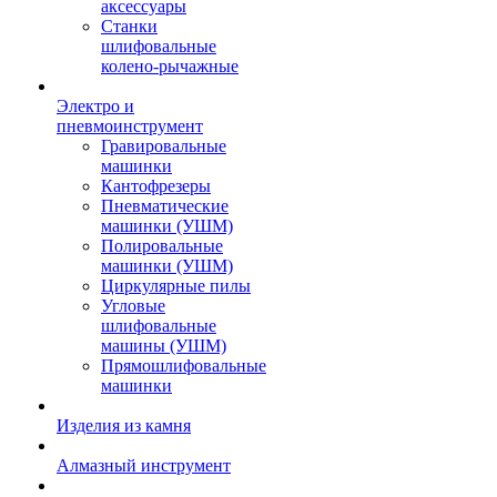
аксессуары
Станки
шлифовальные
колено-рычажные
Электро и
пневмоинструмент
Гравировальные
машинки
Кантофрезеры
Пневматические
машинки (УШМ)
Полировальные
машинки (УШМ)
Циркулярные пилы
Угловые
шлифовальные
машины (УШМ)
Прямошлифовальные
машинки
Изделия из камня
Алмазный инструмент