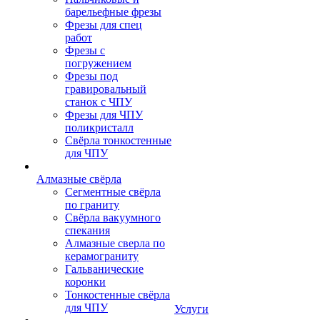
барельефные фрезы
Фрезы для спец
работ
Фрезы с
погружением
Фрезы под
гравировальный
станок с ЧПУ
Фрезы для ЧПУ
поликристалл
Свёрла тонкостенные
для ЧПУ
Алмазные свёрла
Сегментные свёрла
по граниту
Свёрла вакуумного
спекания
Алмазные сверла по
керамограниту
Гальванические
коронки
Тонкостенные свёрла
для ЧПУ
Услуги