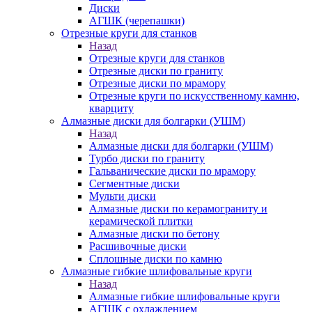
Диски
АГШК (черепашки)
Отрезные круги для станков
Назад
Отрезные круги для станков
Отрезные диски по граниту
Отрезные диски по мрамору
Отрезные круги по искусственному камню,
кварциту
Алмазные диски для болгарки (УШМ)
Назад
Алмазные диски для болгарки (УШМ)
Турбо диски по граниту
Гальванические диски по мрамору
Сегментные диски
Мульти диски
Алмазные диски по керамограниту и
керамической плитки
Алмазные диски по бетону
Расшивочные диски
Сплошные диски по камню
Алмазные гибкие шлифовальные круги
Назад
Алмазные гибкие шлифовальные круги
АГШК с охлаждением