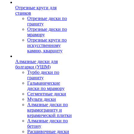
Отрезные круги для
станков
Отрезные диски по
граниту
Отрезные диски по
мрамору
Отрезные круги по
искусственному
камню, кварциту
Алмазные диски для
болгарки (УШМ)
Турбо диски по
граниту
Гальванические
диски по мрамору
Сегментные диски
Мульти диски
Алмазные диски по
керамограниту и
керамической плитки
Алмазные диски по
бетону
Расшивочные диски