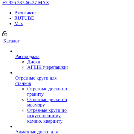
+7 926 287-66-27
МАХ
Вконтакте
RUTUBE
Max
Каталог
Распродажа
Диски
АГШК (черепашки)
Отрезные круги для
станков
Отрезные диски по
граниту
Отрезные диски по
мрамору
Отрезные круги по
искусственному
камню, кварциту
Алмазные диски для