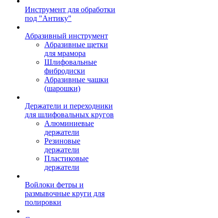
Инструмент для обработки
под "Антику"
Абразивный инструмент
Абразивные щетки
для мрамора
Шлифовальные
фибродиски
Абразивные чашки
(шарошки)
Держатели и переходники
для шлифовальных кругов
Алюминиевые
держатели
Резиновые
держатели
Пластиковые
держатели
Войлоки фетры и
размывочные круги для
полировки