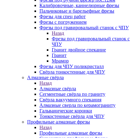
Калибровочные, каннелюрные фрезы
Пальчиковые и барельефные фрезы
Фрезы для спец работ
Фрезы с погружением
Фрезы под гравировальный станок с ЧПУ
Назад
Фрезы под гравировальный станок с
ЧПУ
Гранит двойное спекание
Гранит
Мрамор
Фрезы для ЧПУ поликристалл
Свёрла тонкостенные для ЧПУ
Алмазные свёрла
Назад
Алмазные свёрла
Сегментные свёрла по граниту
Свёрла вакуумного спекания
Алмазные сверла по керамограниту
Гальванические коронки
Тонкостенные свёрла для ЧПУ
Профильные алмазные фрезы
Назад
Профильные алмазные фрезы