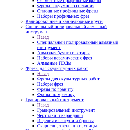
Сегментные профильные фрезы
Фрезы вакуумного спекания
Сплошные профильные фрезы
Наборы профильных фрез
Калибровочные и каннелюрные круги
Специальный полировальный алмазный
инструмент
Назад
Специальный полировальный алмазный
инструмент
Алмазная бумага и затиры
Наборы керамических фрез
Алмазные ПЭДы
Фрезы для скульптурных работ
Назад
Фрезы для скульптурных работ
Наборы фрез
Фрезы по граниту
Фрезы по мрамору
Гравировальный инструмент
Назад
Гравировальный инструмент
Чертилки и карандаши
Изделия из латуни и бронзы
Скарпели, закольники, спицы