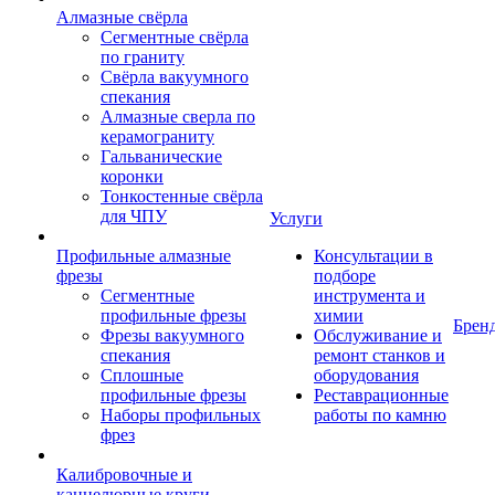
Алмазные свёрла
Сегментные свёрла
по граниту
Свёрла вакуумного
спекания
Алмазные сверла по
керамограниту
Гальванические
коронки
Тонкостенные свёрла
для ЧПУ
Услуги
Профильные алмазные
Консультации в
фрезы
подборе
Сегментные
инструмента и
профильные фрезы
химии
Брен
Фрезы вакуумного
Обслуживание и
спекания
ремонт станков и
Сплошные
оборудования
профильные фрезы
Реставрационные
Наборы профильных
работы по камню
фрез
Калибровочные и
каннелюрные круги