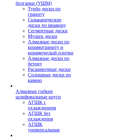
болгарки (УШМ)
Турбо диски по
граниту
Гальванические
диски по мрамору
Сегментные диски
Мульти диски
Алмазные диски по
керамограниту и
керамической плитки
Алмазные диски по
бетону
Расшивочные диски
Сплошные диски по
камню
Алмазные гибкие
шлифовальные круги
АГШК с
охлаждением
АГШК без
охлаждения
АГШК
универсальные