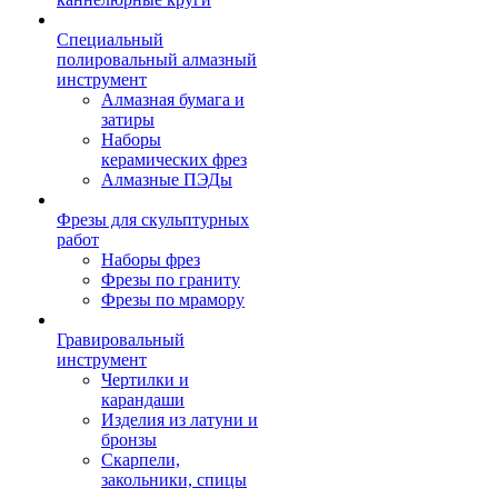
Специальный
полировальный алмазный
инструмент
Алмазная бумага и
затиры
Наборы
керамических фрез
Алмазные ПЭДы
Фрезы для скульптурных
работ
Наборы фрез
Фрезы по граниту
Фрезы по мрамору
Гравировальный
инструмент
Чертилки и
карандаши
Изделия из латуни и
бронзы
Скарпели,
закольники, спицы