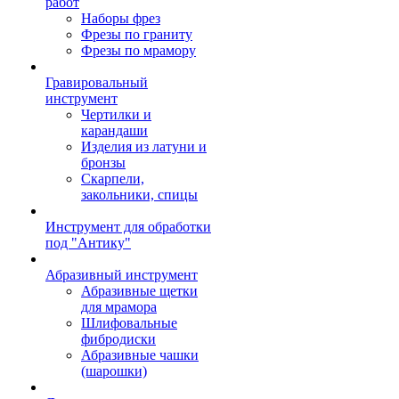
работ
Наборы фрез
Фрезы по граниту
Фрезы по мрамору
Гравировальный
инструмент
Чертилки и
карандаши
Изделия из латуни и
бронзы
Скарпели,
закольники, спицы
Инструмент для обработки
под "Антику"
Абразивный инструмент
Абразивные щетки
для мрамора
Шлифовальные
фибродиски
Абразивные чашки
(шарошки)