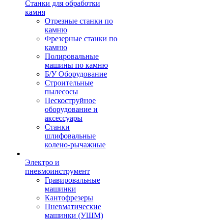
Станки для обработки
камня
Отрезные станки по
камню
Фрезерные станки по
камню
Полировальные
машины по камню
Б/У Оборудование
Строительные
пылесосы
Пескоструйное
оборудование и
аксессуары
Станки
шлифовальные
колено-рычажные
Электро и
пневмоинструмент
Гравировальные
машинки
Кантофрезеры
Пневматические
машинки (УШМ)