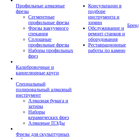
Профильные алмазные
Консультации в
фрезы
подборе
Сегментные
инструмента и
профильные фрезы
химии
Брен
Фрезы вакуумного
Обслуживание и
спекания
ремонт станков и
Сплошные
оборудования
профильные фрезы
Реставрационные
Наборы профильных
работы по камню
фрез
Калибровочные и
каннелюрные круги
Специальный
полировальный алмазный
инструмент
Алмазная бумага и
затиры
Наборы
керамических фрез
Алмазные ПЭДы
Фрезы для скульптурных