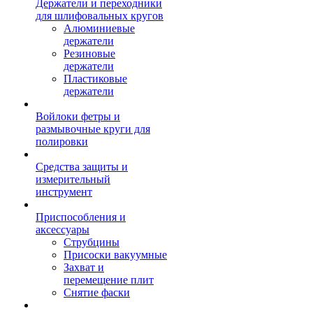
Держатели и переходники
для шлифовальных кругов
Алюминиевые
держатели
Резиновые
держатели
Пластиковые
держатели
Войлоки фетры и
размывочные круги для
полировки
Средства защиты и
измерительный
инструмент
Приспособления и
аксессуары
Струбцины
Присоски вакуумные
Захват и
перемещение плит
Снятие фаски