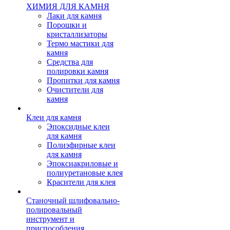
ХИМИЯ ДЛЯ КАМНЯ
Лаки для камня
Порошки и
кристаллизаторы
Термо мастики для
камня
Средства для
полировки камня
Пропитки для камня
Очистители для
камня
Клеи для камня
Эпоксидные клеи
для камня
Полиэфирные клеи
для камня
Эпоксиакриловые и
полиуретановые клея
Красители для клея
Станочный шлифовально-
полировальный
инструмент и
приспособления