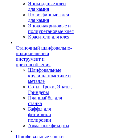
Эпоксидные клеи
для камня
Полиэфирные клеи
для камня
Эпоксиакриловые и
полиуретановые клея
Красители для клея
Станочный шлифовально-
полировальный
инструмент и
приспособления
Шлифовальные
круги на пластике и
металле
Соты, Треки, Эпазы,
Гриндеры
Планшайбы для
станка
Баффы для
финишной
полировки
Алмазные фикерты
Шлифовальные чашки