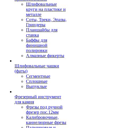
Шлифовальные
круги на пластике и
металле
Соты, Треки, Эпазы,
Гриндеры
Планшайбы для
станка
Баффы для
финишной
полировки
Алмазные фикерты
Шлифовальные чашки
(фаты)
Сегментные
Сплошные
Выпуклые
Фрезерный инструмент
для камня
Фрезы под ручной
фрезер пос.12мм
Калибровочные,
каннелюрные фрезы
Пальчиковые и