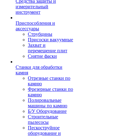
Средства защиты и
измерительный
инструмент
Приспособления и
аксессуары
Струбцины
Присоски вакуумные
Захват и
перемещение плит
Снятие фаски
Станки для обработки
камня
Отрезные станки по
камню
Фрезерные станки по
камню
Полировальные
машины по камню
Б/У Оборудование
Строительные
пылесосы
Пескоструйное
оборудование и