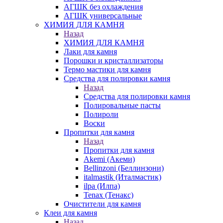
АГШК без охлаждения
АГШК универсальные
ХИМИЯ ДЛЯ КАМНЯ
Назад
ХИМИЯ ДЛЯ КАМНЯ
Лаки для камня
Порошки и кристаллизаторы
Термо мастики для камня
Средства для полировки камня
Назад
Средства для полировки камня
Полировальные пасты
Полироли
Воски
Пропитки для камня
Назад
Пропитки для камня
Akemi (Акеми)
Bellinzoni (Беллинзони)
italmastik (Италмастик)
ilpa (Илпа)
Tenax (Тенакс)
Очистители для камня
Клеи для камня
Назад