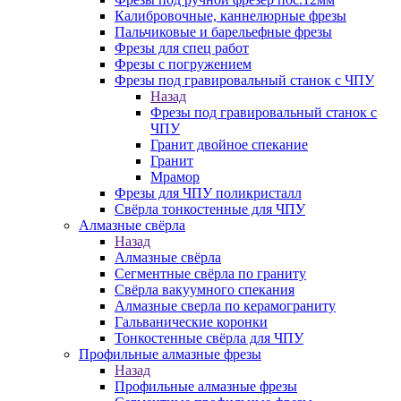
Калибровочные, каннелюрные фрезы
Пальчиковые и барельефные фрезы
Фрезы для спец работ
Фрезы с погружением
Фрезы под гравировальный станок с ЧПУ
Назад
Фрезы под гравировальный станок с
ЧПУ
Гранит двойное спекание
Гранит
Мрамор
Фрезы для ЧПУ поликристалл
Свёрла тонкостенные для ЧПУ
Алмазные свёрла
Назад
Алмазные свёрла
Сегментные свёрла по граниту
Свёрла вакуумного спекания
Алмазные сверла по керамограниту
Гальванические коронки
Тонкостенные свёрла для ЧПУ
Профильные алмазные фрезы
Назад
Профильные алмазные фрезы