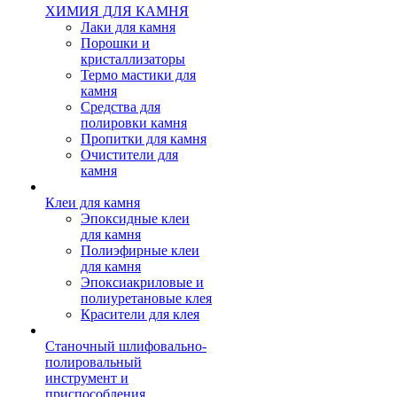
ХИМИЯ ДЛЯ КАМНЯ
Лаки для камня
Порошки и
кристаллизаторы
Термо мастики для
камня
Средства для
полировки камня
Пропитки для камня
Очистители для
камня
Клеи для камня
Эпоксидные клеи
для камня
Полиэфирные клеи
для камня
Эпоксиакриловые и
полиуретановые клея
Красители для клея
Станочный шлифовально-
полировальный
инструмент и
приспособления