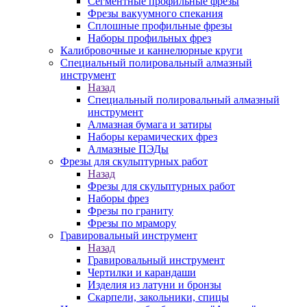
Сегментные профильные фрезы
Фрезы вакуумного спекания
Сплошные профильные фрезы
Наборы профильных фрез
Калибровочные и каннелюрные круги
Специальный полировальный алмазный
инструмент
Назад
Специальный полировальный алмазный
инструмент
Алмазная бумага и затиры
Наборы керамических фрез
Алмазные ПЭДы
Фрезы для скульптурных работ
Назад
Фрезы для скульптурных работ
Наборы фрез
Фрезы по граниту
Фрезы по мрамору
Гравировальный инструмент
Назад
Гравировальный инструмент
Чертилки и карандаши
Изделия из латуни и бронзы
Скарпели, закольники, спицы