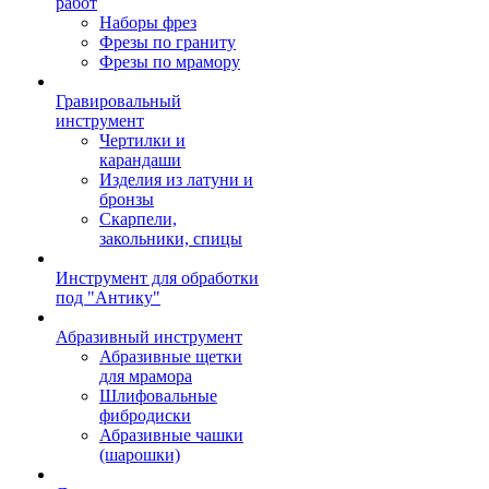
работ
Наборы фрез
Фрезы по граниту
Фрезы по мрамору
Гравировальный
инструмент
Чертилки и
карандаши
Изделия из латуни и
бронзы
Скарпели,
закольники, спицы
Инструмент для обработки
под "Антику"
Абразивный инструмент
Абразивные щетки
для мрамора
Шлифовальные
фибродиски
Абразивные чашки
(шарошки)