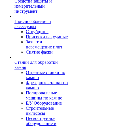
Средства защиты и
измерительный
инструмент
Приспособления и
аксессуары
Струбцины
Присоски вакуумные
Захват и
перемещение плит
Снятие фаски
Станки для обработки
камня
Отрезные станки по
камню
Фрезерные станки по
камню
Полировальные
машины по камню
Б/У Оборудование
Строительные
пылесосы
Пескоструйное
оборудование и