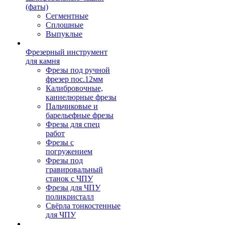
(фаты)
Сегментные
Сплошные
Выпуклые
Фрезерный инструмент
для камня
Фрезы под ручной
фрезер пос.12мм
Калибровочные,
каннелюрные фрезы
Пальчиковые и
барельефные фрезы
Фрезы для спец
работ
Фрезы с
погружением
Фрезы под
гравировальный
станок с ЧПУ
Фрезы для ЧПУ
поликристалл
Свёрла тонкостенные
для ЧПУ