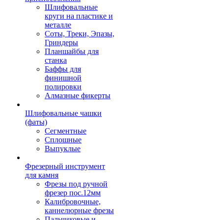
Шлифовальные
круги на пластике и
металле
Соты, Треки, Эпазы,
Гриндеры
Планшайбы для
станка
Баффы для
финишной
полировки
Алмазные фикерты
Шлифовальные чашки
(фаты)
Сегментные
Сплошные
Выпуклые
Фрезерный инструмент
для камня
Фрезы под ручной
фрезер пос.12мм
Калибровочные,
каннелюрные фрезы
Пальчиковые и