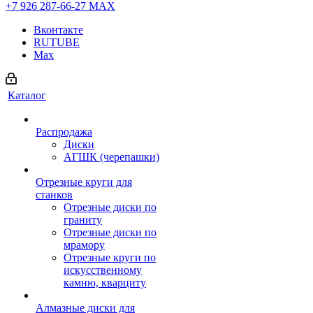
+7 926 287-66-27
МАХ
Вконтакте
RUTUBE
Max
Каталог
Распродажа
Диски
АГШК (черепашки)
Отрезные круги для
станков
Отрезные диски по
граниту
Отрезные диски по
мрамору
Отрезные круги по
искусственному
камню, кварциту
Алмазные диски для