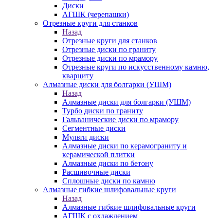
Диски
АГШК (черепашки)
Отрезные круги для станков
Назад
Отрезные круги для станков
Отрезные диски по граниту
Отрезные диски по мрамору
Отрезные круги по искусственному камню,
кварциту
Алмазные диски для болгарки (УШМ)
Назад
Алмазные диски для болгарки (УШМ)
Турбо диски по граниту
Гальванические диски по мрамору
Сегментные диски
Мульти диски
Алмазные диски по керамограниту и
керамической плитки
Алмазные диски по бетону
Расшивочные диски
Сплошные диски по камню
Алмазные гибкие шлифовальные круги
Назад
Алмазные гибкие шлифовальные круги
АГШК с охлаждением