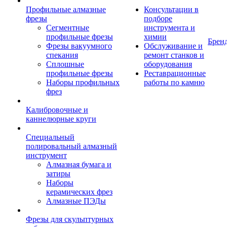
Профильные алмазные
Консультации в
фрезы
подборе
Сегментные
инструмента и
профильные фрезы
химии
Брен
Фрезы вакуумного
Обслуживание и
спекания
ремонт станков и
Сплошные
оборудования
профильные фрезы
Реставрационные
Наборы профильных
работы по камню
фрез
Калибровочные и
каннелюрные круги
Специальный
полировальный алмазный
инструмент
Алмазная бумага и
затиры
Наборы
керамических фрез
Алмазные ПЭДы
Фрезы для скульптурных