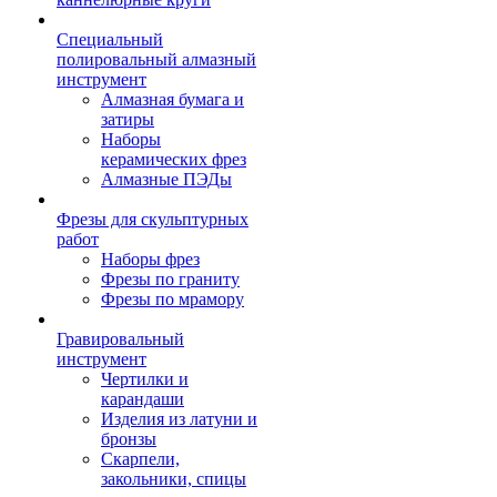
Специальный
полировальный алмазный
инструмент
Алмазная бумага и
затиры
Наборы
керамических фрез
Алмазные ПЭДы
Фрезы для скульптурных
работ
Наборы фрез
Фрезы по граниту
Фрезы по мрамору
Гравировальный
инструмент
Чертилки и
карандаши
Изделия из латуни и
бронзы
Скарпели,
закольники, спицы