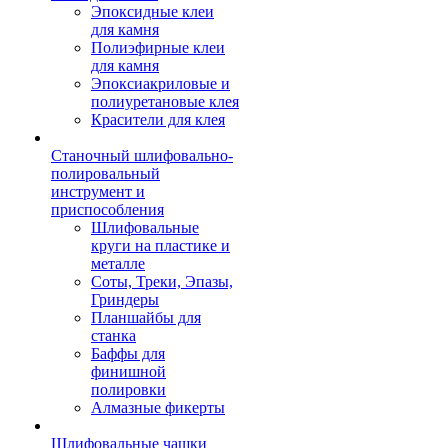
Эпоксидные клеи
для камня
Полиэфирные клеи
для камня
Эпоксиакриловые и
полиуретановые клея
Красители для клея
Станочный шлифовально-
полировальный
инструмент и
приспособления
Шлифовальные
круги на пластике и
металле
Соты, Треки, Эпазы,
Гриндеры
Планшайбы для
станка
Баффы для
финишной
полировки
Алмазные фикерты
Шлифовальные чашки