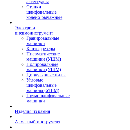
аксессуары
Станки
шлифовальные
колено-рычажные
Электро и
пневмоинструмент
Гравировальные
машинки
Кантофрезеры
Пневматические
машинки (УШМ)
Полировальные
машинки (УШМ)
Циркулярные пилы
Угловые
шлифовальные
машины (УШМ)
Прямошлифовальные
машинки
Изделия из камня
Алмазный инструмент