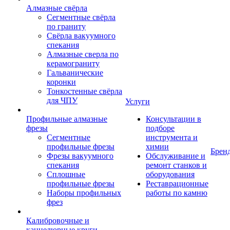
Алмазные свёрла
Сегментные свёрла
по граниту
Свёрла вакуумного
спекания
Алмазные сверла по
керамограниту
Гальванические
коронки
Тонкостенные свёрла
для ЧПУ
Услуги
Профильные алмазные
Консультации в
фрезы
подборе
Сегментные
инструмента и
профильные фрезы
химии
Брен
Фрезы вакуумного
Обслуживание и
спекания
ремонт станков и
Сплошные
оборудования
профильные фрезы
Реставрационные
Наборы профильных
работы по камню
фрез
Калибровочные и
каннелюрные круги