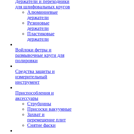
Держатели и переходники
для шлифовальных кругов
Алюминиевые
держатели
Резиновые
держатели
Пластиковые
держатели
Войлоки фетры и
размывочные круги для
полировки
Средства защиты и
измерительный
инструмент
Приспособления и
аксессуары
Струбцины
Присоски вакуумные
Захват и
перемещение плит
Снятие фаски