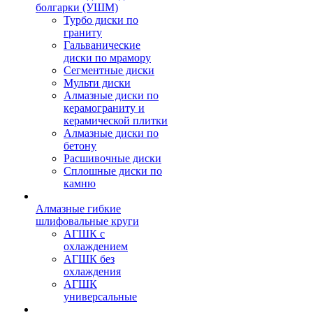
болгарки (УШМ)
Турбо диски по
граниту
Гальванические
диски по мрамору
Сегментные диски
Мульти диски
Алмазные диски по
керамограниту и
керамической плитки
Алмазные диски по
бетону
Расшивочные диски
Сплошные диски по
камню
Алмазные гибкие
шлифовальные круги
АГШК с
охлаждением
АГШК без
охлаждения
АГШК
универсальные