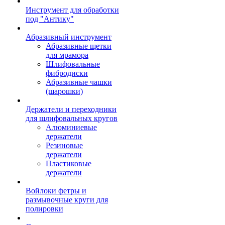
Инструмент для обработки
под "Антику"
Абразивный инструмент
Абразивные щетки
для мрамора
Шлифовальные
фибродиски
Абразивные чашки
(шарошки)
Держатели и переходники
для шлифовальных кругов
Алюминиевые
держатели
Резиновые
держатели
Пластиковые
держатели
Войлоки фетры и
размывочные круги для
полировки