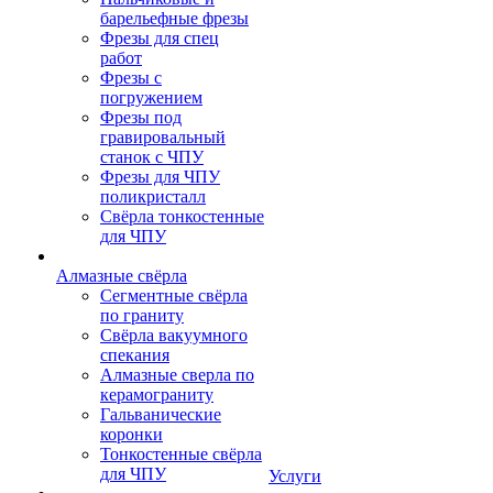
барельефные фрезы
Фрезы для спец
работ
Фрезы с
погружением
Фрезы под
гравировальный
станок с ЧПУ
Фрезы для ЧПУ
поликристалл
Свёрла тонкостенные
для ЧПУ
Алмазные свёрла
Сегментные свёрла
по граниту
Свёрла вакуумного
спекания
Алмазные сверла по
керамограниту
Гальванические
коронки
Тонкостенные свёрла
для ЧПУ
Услуги