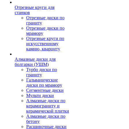
Отрезные круги для
станков
Отрезные диски по
граниту
Отрезные диски по
мрамору
Отрезные круги по
искусственному
камню, кварциту
Алмазные диски для
болгарки (УШМ)
Турбо диски по
граниту
Гальванические
диски по мрамору
Сегментные диски
Мульти диски
Алмазные диски по
керамограниту и
керамической плитки
Алмазные диски по
бетону
Расшивочные диски