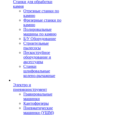
Станки для обработки
камня
Отрезные станки по
камню
Фрезерные станки по
камню
Полировальные
машины по камню
Б/У Оборудование
Строительные
пылесосы
Пескоструйное
оборудование и
аксессуары
Станки
шлифовальные
колено-рычажные
Электро и
пневмоинструмент
Гравировальные
машинки
Кантофрезеры
Пневматические
машинки (УШМ)