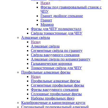
Назад
Фрезы под гравировальный станок с
ЧПУ
Гранит двойное спекание
Гранит
Мрамор
Фрезы для ЧПУ поликристалл
Свёрла тонкостенные для ЧПУ
Алмазные свёрла
Назад
Алмазные свёрла
Сегментные свёрла по граниту
Свёрла вакуумного спекания
Алмазные сверла по керамограниту
Гальванические коронки
Тонкостенные свёрла для ЧПУ
Профильные алмазные фрезы
Назад
Профильные алмазные фрезы
Сегментные профильные фрезы
Фрезы вакуумного спекания
Сплошные профильные фрезы
Наборы профильных фрез
Калибровочные и каннелюрные круги
Специальный полировальный алмазный