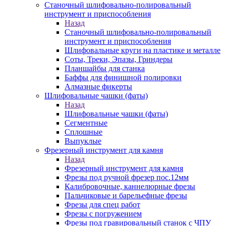
Станочный шлифовально-полировальный
инструмент и приспособления
Назад
Станочный шлифовально-полировальный
инструмент и приспособления
Шлифовальные круги на пластике и металле
Соты, Треки, Эпазы, Гриндеры
Планшайбы для станка
Баффы для финишной полировки
Алмазные фикерты
Шлифовальные чашки (фаты)
Назад
Шлифовальные чашки (фаты)
Сегментные
Сплошные
Выпуклые
Фрезерный инструмент для камня
Назад
Фрезерный инструмент для камня
Фрезы под ручной фрезер пос.12мм
Калибровочные, каннелюрные фрезы
Пальчиковые и барельефные фрезы
Фрезы для спец работ
Фрезы с погружением
Фрезы под гравировальный станок с ЧПУ