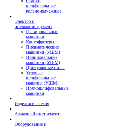
Станки
шлифовальные
колено-рычажные
Электро и
пневмоинструмент
Гравировальные
машинки
Кантофрезеры
Пневматические
машинки (УШМ)
Полировальные
машинки (УШМ)
Циркулярные пилы
Угловые
шлифовальные
машины (УШМ)
Прямошлифовальные
машинки
Изделия из камня
Алмазный инструмент
Оборудование и