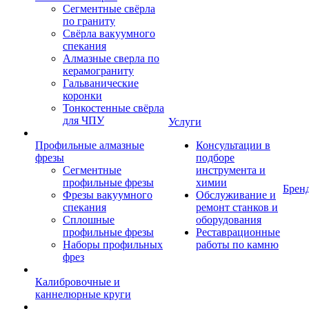
Сегментные свёрла
по граниту
Свёрла вакуумного
спекания
Алмазные сверла по
керамограниту
Гальванические
коронки
Тонкостенные свёрла
для ЧПУ
Услуги
Профильные алмазные
Консультации в
фрезы
подборе
Сегментные
инструмента и
профильные фрезы
химии
Брен
Фрезы вакуумного
Обслуживание и
спекания
ремонт станков и
Сплошные
оборудования
профильные фрезы
Реставрационные
Наборы профильных
работы по камню
фрез
Калибровочные и
каннелюрные круги