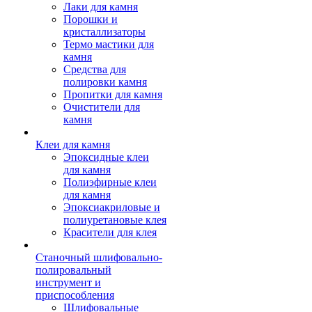
Лаки для камня
Порошки и
кристаллизаторы
Термо мастики для
камня
Средства для
полировки камня
Пропитки для камня
Очистители для
камня
Клеи для камня
Эпоксидные клеи
для камня
Полиэфирные клеи
для камня
Эпоксиакриловые и
полиуретановые клея
Красители для клея
Станочный шлифовально-
полировальный
инструмент и
приспособления
Шлифовальные