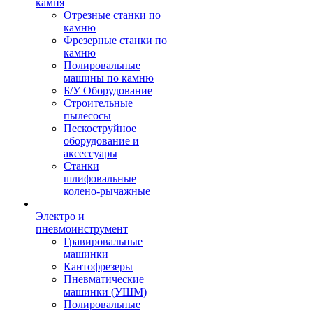
камня
Отрезные станки по
камню
Фрезерные станки по
камню
Полировальные
машины по камню
Б/У Оборудование
Строительные
пылесосы
Пескоструйное
оборудование и
аксессуары
Станки
шлифовальные
колено-рычажные
Электро и
пневмоинструмент
Гравировальные
машинки
Кантофрезеры
Пневматические
машинки (УШМ)
Полировальные