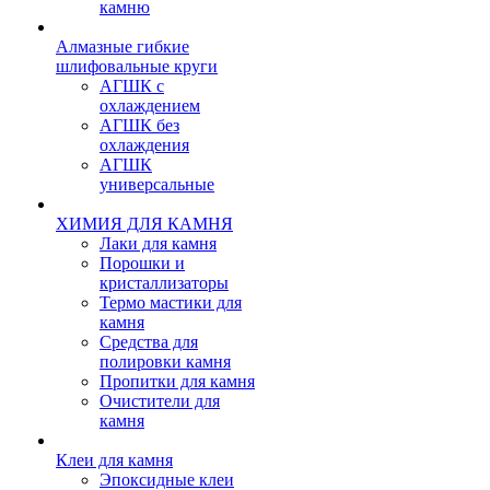
камню
Алмазные гибкие
шлифовальные круги
АГШК с
охлаждением
АГШК без
охлаждения
АГШК
универсальные
ХИМИЯ ДЛЯ КАМНЯ
Лаки для камня
Порошки и
кристаллизаторы
Термо мастики для
камня
Средства для
полировки камня
Пропитки для камня
Очистители для
камня
Клеи для камня
Эпоксидные клеи