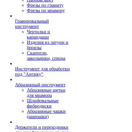
Фрезы по граниту
Фрезы по мрамору
Гравировальный
инструмент
Чертилки и
карандаши
Изделия из латуни и
бронзы
Скарпели,
закольники, спицы
Инструмент для обработки
под "Антику"
Абразивный инструмент
Абразивные щетки
для мрамора
Шлифовальные
фибродиски
Абразивные чашки
(шарошки)
Держатели и переходники