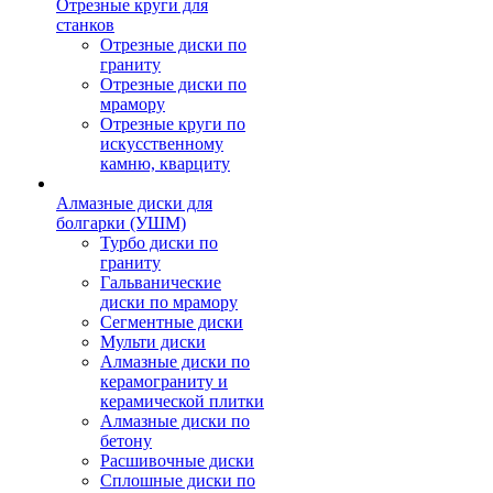
Отрезные круги для
станков
Отрезные диски по
граниту
Отрезные диски по
мрамору
Отрезные круги по
искусственному
камню, кварциту
Алмазные диски для
болгарки (УШМ)
Турбо диски по
граниту
Гальванические
диски по мрамору
Сегментные диски
Мульти диски
Алмазные диски по
керамограниту и
керамической плитки
Алмазные диски по
бетону
Расшивочные диски
Сплошные диски по