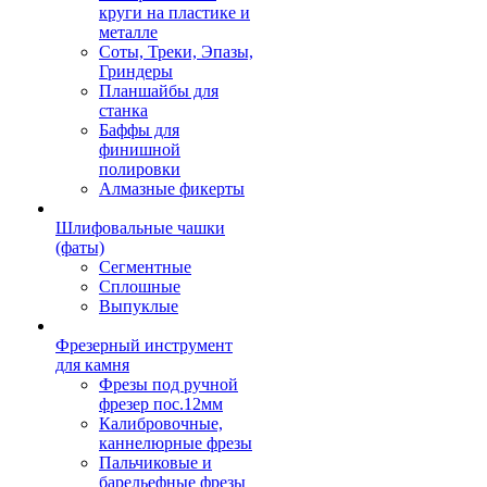
круги на пластике и
металле
Соты, Треки, Эпазы,
Гриндеры
Планшайбы для
станка
Баффы для
финишной
полировки
Алмазные фикерты
Шлифовальные чашки
(фаты)
Сегментные
Сплошные
Выпуклые
Фрезерный инструмент
для камня
Фрезы под ручной
фрезер пос.12мм
Калибровочные,
каннелюрные фрезы
Пальчиковые и
барельефные фрезы