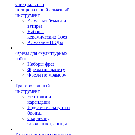
Специальный
полировальный алмазный
инструмент
Алмазная бумага и
затиры
Наборы
керамических фрез
Алмазные ПЭДы
Фрезы для скульптурных
работ
Наборы фрез
Фрезы по граниту
Фрезы по мрамору
Гравировальный
инструмент
Чертилки и
карандаши
Изделия из латуни и
бронзы
Скарпели,
закольники, спицы
Инструмент для обработки