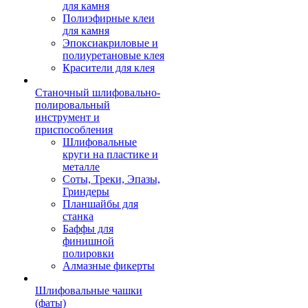
для камня
Полиэфирные клеи
для камня
Эпоксиакриловые и
полиуретановые клея
Красители для клея
Станочный шлифовально-
полировальный
инструмент и
приспособления
Шлифовальные
круги на пластике и
металле
Соты, Треки, Эпазы,
Гриндеры
Планшайбы для
станка
Баффы для
финишной
полировки
Алмазные фикерты
Шлифовальные чашки
(фаты)