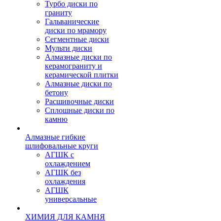
Турбо диски по
граниту
Гальванические
диски по мрамору
Сегментные диски
Мульти диски
Алмазные диски по
керамограниту и
керамической плитки
Алмазные диски по
бетону
Расшивочные диски
Сплошные диски по
камню
Алмазные гибкие
шлифовальные круги
АГШК с
охлаждением
АГШК без
охлаждения
АГШК
универсальные
ХИМИЯ ДЛЯ КАМНЯ