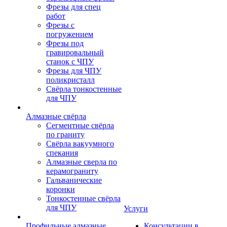
Фрезы для спец
работ
Фрезы с
погружением
Фрезы под
гравировальный
станок с ЧПУ
Фрезы для ЧПУ
поликристалл
Свёрла тонкостенные
для ЧПУ
Алмазные свёрла
Сегментные свёрла
по граниту
Свёрла вакуумного
спекания
Алмазные сверла по
керамограниту
Гальванические
коронки
Тонкостенные свёрла
для ЧПУ
Услуги
Профильные алмазные
Консультации в