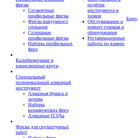
фрезы
подборе
Сегментные
инструмента и
профильные фрезы
химии
Брен
Фрезы вакуумного
Обслуживание и
спекания
ремонт станков и
Сплошные
оборудования
профильные фрезы
Реставрационные
Наборы профильных
работы по камню
фрез
Калибровочные и
каннелюрные круги
Специальный
полировальный алмазный
инструмент
Алмазная бумага и
затиры
Наборы
керамических фрез
Алмазные ПЭДы
Фрезы для скульптурных
работ
Наборы фрез