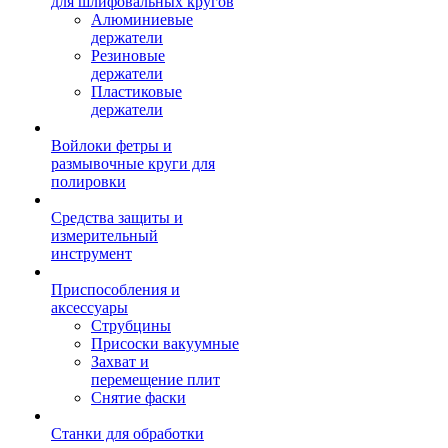
для шлифовальных кругов
Алюминиевые
держатели
Резиновые
держатели
Пластиковые
держатели
Войлоки фетры и
размывочные круги для
полировки
Средства защиты и
измерительный
инструмент
Приспособления и
аксессуары
Струбцины
Присоски вакуумные
Захват и
перемещение плит
Снятие фаски
Станки для обработки