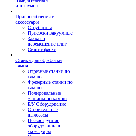
измерительный
инструмент
Приспособления и
аксессуары
Струбцины
Присоски вакуумные
Захват и
перемещение плит
Снятие фаски
Станки для обработки
камня
Отрезные станки по
камню
Фрезерные станки по
камню
Полировальные
машины по камню
Б/У Оборудование
Строительные
пылесосы
Пескоструйное
оборудование и
аксессуары