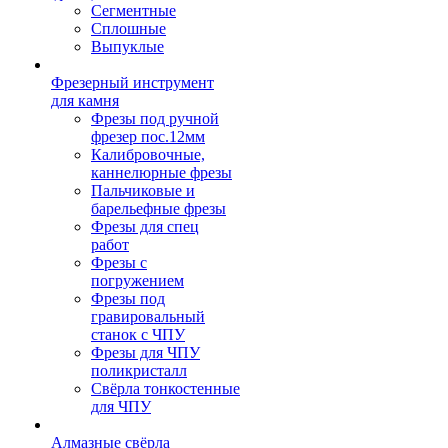
Сегментные
Сплошные
Выпуклые
Фрезерный инструмент
для камня
Фрезы под ручной
фрезер пос.12мм
Калибровочные,
каннелюрные фрезы
Пальчиковые и
барельефные фрезы
Фрезы для спец
работ
Фрезы с
погружением
Фрезы под
гравировальный
станок с ЧПУ
Фрезы для ЧПУ
поликристалл
Свёрла тонкостенные
для ЧПУ
Алмазные свёрла