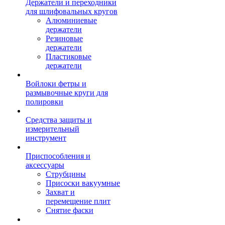
Держатели и переходники
для шлифовальных кругов
Алюминиевые
держатели
Резиновые
держатели
Пластиковые
держатели
Войлоки фетры и
размывочные круги для
полировки
Средства защиты и
измерительный
инструмент
Приспособления и
аксессуары
Струбцины
Присоски вакуумные
Захват и
перемещение плит
Снятие фаски