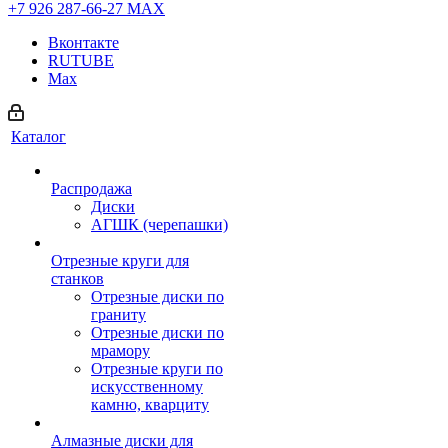
+7 926 287-66-27
МАХ
Вконтакте
RUTUBE
Max
Каталог
Распродажа
Диски
АГШК (черепашки)
Отрезные круги для
станков
Отрезные диски по
граниту
Отрезные диски по
мрамору
Отрезные круги по
искусственному
камню, кварциту
Алмазные диски для