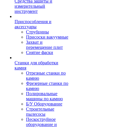
Средства защиты и
измерительный
инструмент
Приспособления и
аксессуары
Струбцины
Присоски вакуумные
Захват и
перемещение плит
Снятие фаски
Станки для обработки
камня
Отрезные станки по
камню
Фрезерные станки по
камню
Полировальные
машины по камню
Б/У Оборудование
Строительные
пылесосы
Пескоструйное
оборудование и