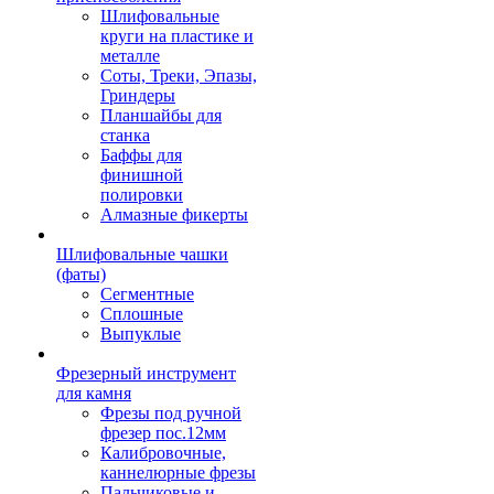
Шлифовальные
круги на пластике и
металле
Соты, Треки, Эпазы,
Гриндеры
Планшайбы для
станка
Баффы для
финишной
полировки
Алмазные фикерты
Шлифовальные чашки
(фаты)
Сегментные
Сплошные
Выпуклые
Фрезерный инструмент
для камня
Фрезы под ручной
фрезер пос.12мм
Калибровочные,
каннелюрные фрезы
Пальчиковые и