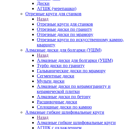
Диски
АГШК (черепашки)
Отрезные круги для станков
Назад
Отрезные круги для станков
Отрезные диски по граниту
Отрезные диски по мрамору
Отрезные круги по искусственному камню,
кварциту
Алмазные диски для болгарки (УШМ)
Назад
Алмазные диски для болгарки (УШМ)
Турбо диски по граниту
Гальванические диски по мрамору
Сегментные диски
Мульти диски
Алмазные диски по керамограниту и
керамической плитки
Алмазные диски по бетону
Расшивочные диски
Сплошные диски по камню
Алмазные гибкие шлифовальные круги
Назад
Алмазные гибкие шлифовальные круги
АГШК с охлаждением