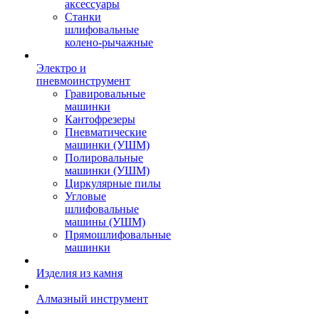
аксессуары
Станки
шлифовальные
колено-рычажные
Электро и
пневмоинструмент
Гравировальные
машинки
Кантофрезеры
Пневматические
машинки (УШМ)
Полировальные
машинки (УШМ)
Циркулярные пилы
Угловые
шлифовальные
машины (УШМ)
Прямошлифовальные
машинки
Изделия из камня
Алмазный инструмент