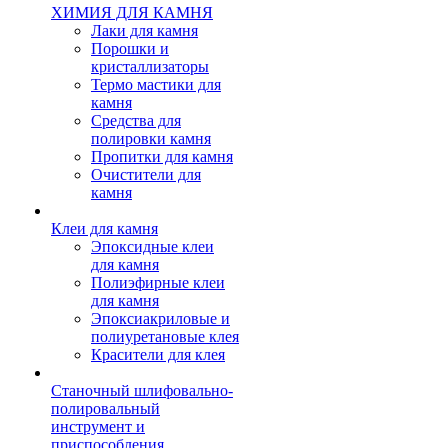
ХИМИЯ ДЛЯ КАМНЯ
Лаки для камня
Порошки и
кристаллизаторы
Термо мастики для
камня
Средства для
полировки камня
Пропитки для камня
Очистители для
камня
Клеи для камня
Эпоксидные клеи
для камня
Полиэфирные клеи
для камня
Эпоксиакриловые и
полиуретановые клея
Красители для клея
Станочный шлифовально-
полировальный
инструмент и
приспособления