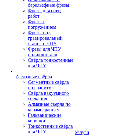
барельефные фрезы
Фрезы для спец
работ
Фрезы с
погружением
Фрезы под
гравировальный
станок с ЧПУ
Фрезы для ЧПУ
поликристалл
Свёрла тонкостенные
для ЧПУ
Алмазные свёрла
Сегментные свёрла
по граниту
Свёрла вакуумного
спекания
Алмазные сверла по
керамограниту
Гальванические
коронки
Тонкостенные свёрла
для ЧПУ
Услуги