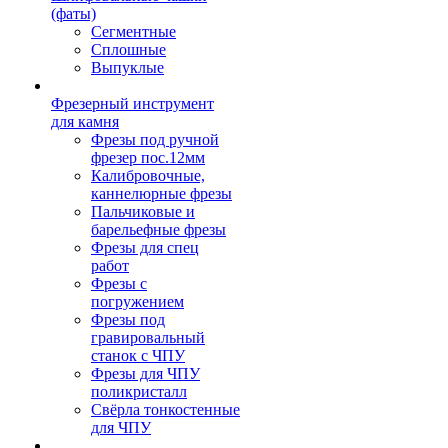
(фаты)
Сегментные
Сплошные
Выпуклые
Фрезерный инструмент
для камня
Фрезы под ручной
фрезер пос.12мм
Калибровочные,
каннелюрные фрезы
Пальчиковые и
барельефные фрезы
Фрезы для спец
работ
Фрезы с
погружением
Фрезы под
гравировальный
станок с ЧПУ
Фрезы для ЧПУ
поликристалл
Свёрла тонкостенные
для ЧПУ