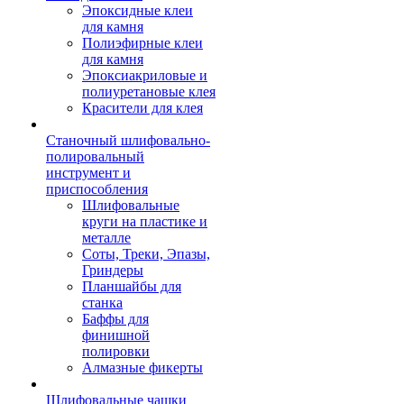
Эпоксидные клеи
для камня
Полиэфирные клеи
для камня
Эпоксиакриловые и
полиуретановые клея
Красители для клея
Станочный шлифовально-
полировальный
инструмент и
приспособления
Шлифовальные
круги на пластике и
металле
Соты, Треки, Эпазы,
Гриндеры
Планшайбы для
станка
Баффы для
финишной
полировки
Алмазные фикерты
Шлифовальные чашки