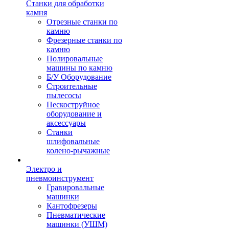
Станки для обработки
камня
Отрезные станки по
камню
Фрезерные станки по
камню
Полировальные
машины по камню
Б/У Оборудование
Строительные
пылесосы
Пескоструйное
оборудование и
аксессуары
Станки
шлифовальные
колено-рычажные
Электро и
пневмоинструмент
Гравировальные
машинки
Кантофрезеры
Пневматические
машинки (УШМ)