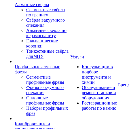
Алмазные свёрла
Сегментные свёрла
по граниту
Свёрла вакуумного
спекания
Алмазные сверла по
керамограниту
Гальванические
коронки
Тонкостенные свёрла
для ЧПУ
Услуги
Профильные алмазные
Консультации в
фрезы
подборе
Сегментные
инструмента и
профильные фрезы
химии
Брен
Фрезы вакуумного
Обслуживание и
спекания
ремонт станков и
Сплошные
оборудования
профильные фрезы
Реставрационные
Наборы профильных
работы по камню
фрез
Калибровочные и
каннелюрные круги