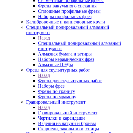
Сегментные профильные фрезы
Фрезы вакуумного спекания
Сплошные профильные фрезы
Наборы профильных фрез
Калибровочные и каннелюрные круги
Специальный полировальный алмазный
инструмент
Назад
Специальный полировальный алмазный
инструмент
Алмазная бумага и затиры
Наборы керамических фрез
Алмазные ПЭДы
Фрезы для скульптурных работ
Назад
Фрезы для скульптурных работ
Наборы фрез
Фрезы по граниту
Фрезы по мрамору
Гравировальный инструмент
Назад
Гравировальный инструмент
Чертилки и карандаши
Изделия из латуни и бронзы
Скарпели, закольники, спицы