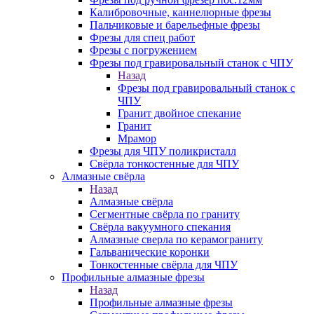
Калибровочные, каннелюрные фрезы
Пальчиковые и барельефные фрезы
Фрезы для спец работ
Фрезы с погружением
Фрезы под гравировальный станок с ЧПУ
Назад
Фрезы под гравировальный станок с
ЧПУ
Гранит двойное спекание
Гранит
Мрамор
Фрезы для ЧПУ поликристалл
Свёрла тонкостенные для ЧПУ
Алмазные свёрла
Назад
Алмазные свёрла
Сегментные свёрла по граниту
Свёрла вакуумного спекания
Алмазные сверла по керамограниту
Гальванические коронки
Тонкостенные свёрла для ЧПУ
Профильные алмазные фрезы
Назад
Профильные алмазные фрезы