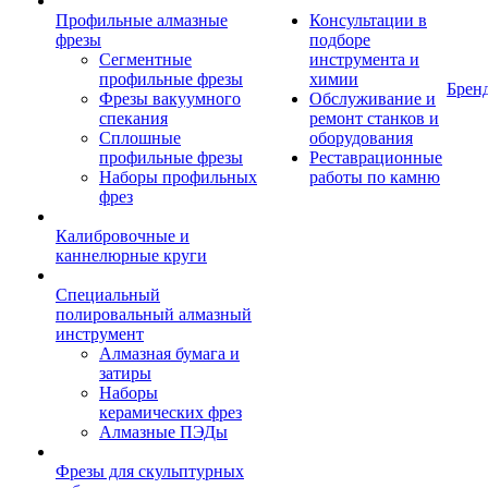
Профильные алмазные
Консультации в
фрезы
подборе
Сегментные
инструмента и
профильные фрезы
химии
Брен
Фрезы вакуумного
Обслуживание и
спекания
ремонт станков и
Сплошные
оборудования
профильные фрезы
Реставрационные
Наборы профильных
работы по камню
фрез
Калибровочные и
каннелюрные круги
Специальный
полировальный алмазный
инструмент
Алмазная бумага и
затиры
Наборы
керамических фрез
Алмазные ПЭДы
Фрезы для скульптурных