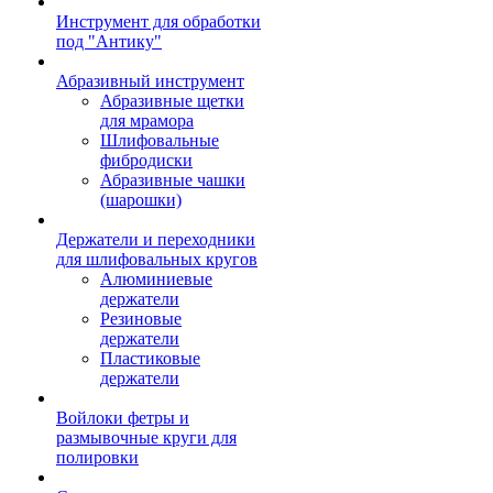
Инструмент для обработки
под "Антику"
Абразивный инструмент
Абразивные щетки
для мрамора
Шлифовальные
фибродиски
Абразивные чашки
(шарошки)
Держатели и переходники
для шлифовальных кругов
Алюминиевые
держатели
Резиновые
держатели
Пластиковые
держатели
Войлоки фетры и
размывочные круги для
полировки