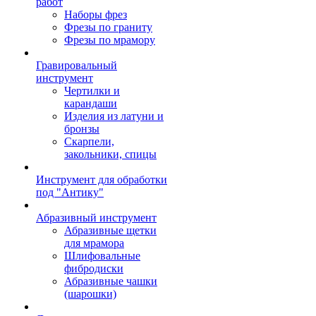
работ
Наборы фрез
Фрезы по граниту
Фрезы по мрамору
Гравировальный
инструмент
Чертилки и
карандаши
Изделия из латуни и
бронзы
Скарпели,
закольники, спицы
Инструмент для обработки
под "Антику"
Абразивный инструмент
Абразивные щетки
для мрамора
Шлифовальные
фибродиски
Абразивные чашки
(шарошки)