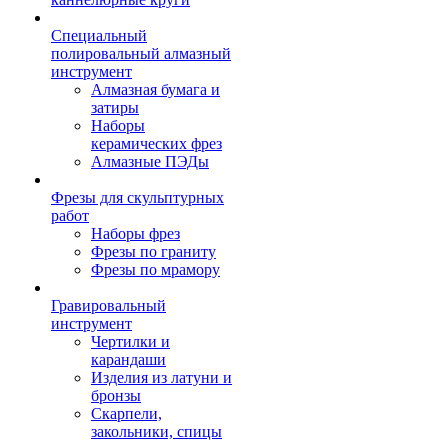
Специальный
полировальный алмазный
инструмент
Алмазная бумага и
затиры
Наборы
керамических фрез
Алмазные ПЭДы
Фрезы для скульптурных
работ
Наборы фрез
Фрезы по граниту
Фрезы по мрамору
Гравировальный
инструмент
Чертилки и
карандаши
Изделия из латуни и
бронзы
Скарпели,
закольники, спицы