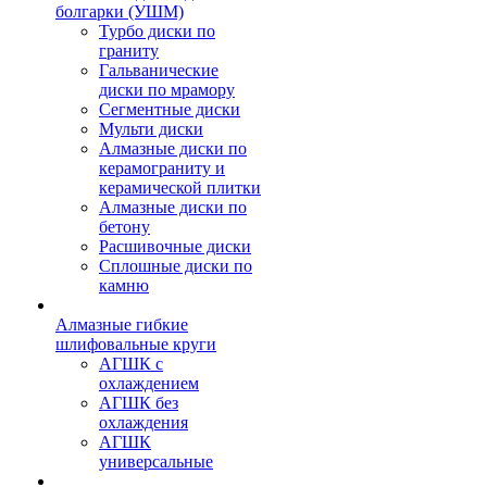
болгарки (УШМ)
Турбо диски по
граниту
Гальванические
диски по мрамору
Сегментные диски
Мульти диски
Алмазные диски по
керамограниту и
керамической плитки
Алмазные диски по
бетону
Расшивочные диски
Сплошные диски по
камню
Алмазные гибкие
шлифовальные круги
АГШК с
охлаждением
АГШК без
охлаждения
АГШК
универсальные