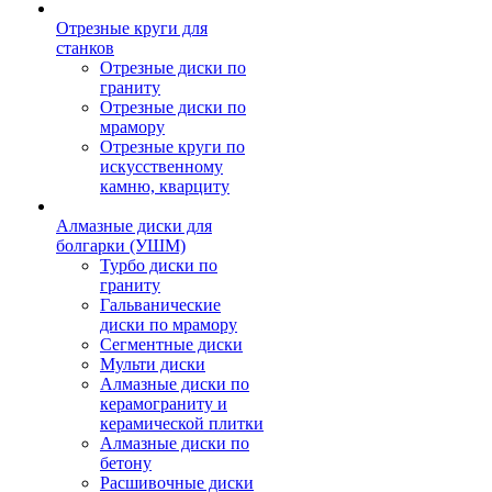
Отрезные круги для
станков
Отрезные диски по
граниту
Отрезные диски по
мрамору
Отрезные круги по
искусственному
камню, кварциту
Алмазные диски для
болгарки (УШМ)
Турбо диски по
граниту
Гальванические
диски по мрамору
Сегментные диски
Мульти диски
Алмазные диски по
керамограниту и
керамической плитки
Алмазные диски по
бетону
Расшивочные диски