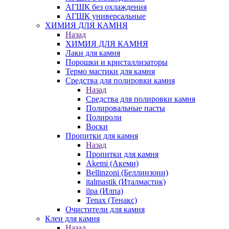
АГШК без охлаждения
АГШК универсальные
ХИМИЯ ДЛЯ КАМНЯ
Назад
ХИМИЯ ДЛЯ КАМНЯ
Лаки для камня
Порошки и кристаллизаторы
Термо мастики для камня
Средства для полировки камня
Назад
Средства для полировки камня
Полировальные пасты
Полироли
Воски
Пропитки для камня
Назад
Пропитки для камня
Akemi (Акеми)
Bellinzoni (Беллинзони)
italmastik (Италмастик)
ilpa (Илпа)
Tenax (Тенакс)
Очистители для камня
Клеи для камня
Назад