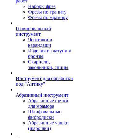
работ
Наборы фрез
Фрезы по граниту
Фрезы по мрамору
Гравировальный
инструмент
Чертилки и
карандаши
Изделия из латуни и
бронзы
Скарпели,
закольники, спицы
Инструмент для обработки
под "Антику"
Абразивный инструмент
Абразивные щетки
для мрамора
Шлифовальные
фибродиски
Абразивные чашки
(шарошки)