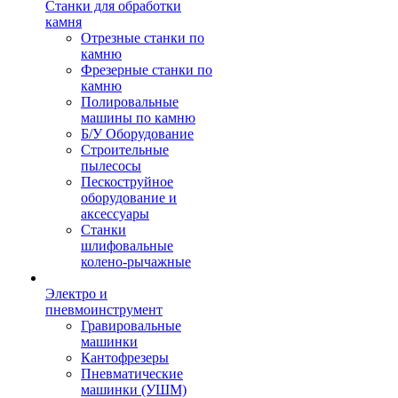
Станки для обработки
камня
Отрезные станки по
камню
Фрезерные станки по
камню
Полировальные
машины по камню
Б/У Оборудование
Строительные
пылесосы
Пескоструйное
оборудование и
аксессуары
Станки
шлифовальные
колено-рычажные
Электро и
пневмоинструмент
Гравировальные
машинки
Кантофрезеры
Пневматические
машинки (УШМ)