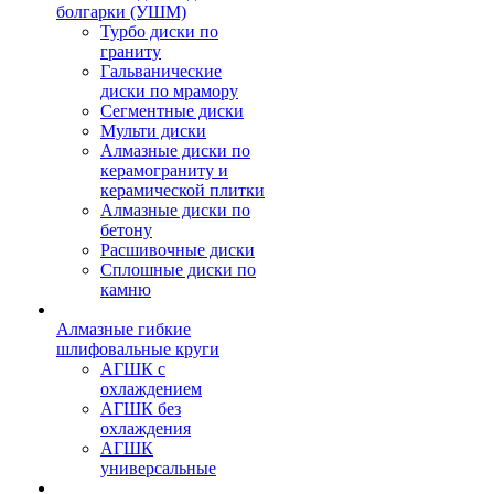
болгарки (УШМ)
Турбо диски по
граниту
Гальванические
диски по мрамору
Сегментные диски
Мульти диски
Алмазные диски по
керамограниту и
керамической плитки
Алмазные диски по
бетону
Расшивочные диски
Сплошные диски по
камню
Алмазные гибкие
шлифовальные круги
АГШК с
охлаждением
АГШК без
охлаждения
АГШК
универсальные