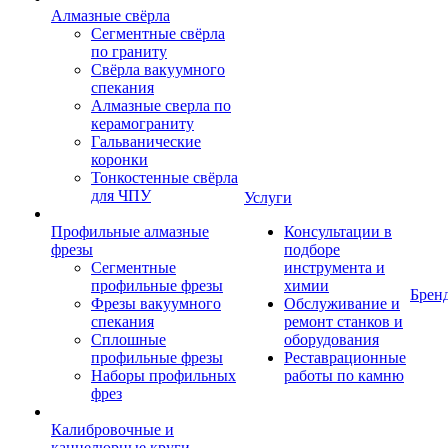
Алмазные свёрла
Сегментные свёрла
по граниту
Свёрла вакуумного
спекания
Алмазные сверла по
керамограниту
Гальванические
коронки
Тонкостенные свёрла
для ЧПУ
Услуги
Профильные алмазные
Консультации в
фрезы
подборе
Сегментные
инструмента и
профильные фрезы
химии
Брен
Фрезы вакуумного
Обслуживание и
спекания
ремонт станков и
Сплошные
оборудования
профильные фрезы
Реставрационные
Наборы профильных
работы по камню
фрез
Калибровочные и
каннелюрные круги