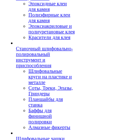
Эпоксидные клеи
для камня
Полиэфирные клеи
для камня
Эпоксиакриловые и
полиуретановые клея
Красители для клея
Станочный шлифовально-
полировальный
инструмент и
приспособления
Шлифовальные
круги на пластике и
металле
Соты, Треки, Эпазы,
Гриндеры
Планшайбы для
станка
Баффы для
финишной
полировки
Алмазные фикерты
Шлифовальные чашки