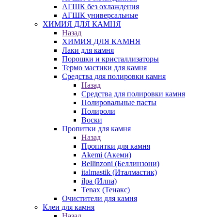
АГШК без охлаждения
АГШК универсальные
ХИМИЯ ДЛЯ КАМНЯ
Назад
ХИМИЯ ДЛЯ КАМНЯ
Лаки для камня
Порошки и кристаллизаторы
Термо мастики для камня
Средства для полировки камня
Назад
Средства для полировки камня
Полировальные пасты
Полироли
Воски
Пропитки для камня
Назад
Пропитки для камня
Akemi (Акеми)
Bellinzoni (Беллинзони)
italmastik (Италмастик)
ilpa (Илпа)
Tenax (Тенакс)
Очистители для камня
Клеи для камня
Назад