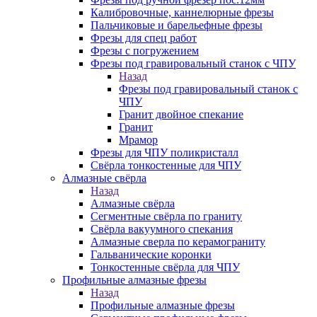
Калибровочные, каннелюрные фрезы
Пальчиковые и барельефные фрезы
Фрезы для спец работ
Фрезы с погружением
Фрезы под гравировальный станок с ЧПУ
Назад
Фрезы под гравировальный станок с
ЧПУ
Гранит двойное спекание
Гранит
Мрамор
Фрезы для ЧПУ поликристалл
Свёрла тонкостенные для ЧПУ
Алмазные свёрла
Назад
Алмазные свёрла
Сегментные свёрла по граниту
Свёрла вакуумного спекания
Алмазные сверла по керамограниту
Гальванические коронки
Тонкостенные свёрла для ЧПУ
Профильные алмазные фрезы
Назад
Профильные алмазные фрезы