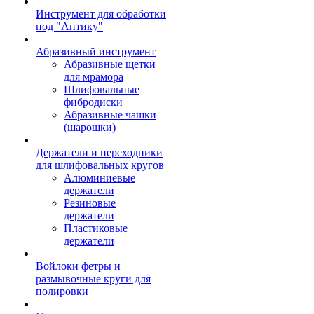
Инструмент для обработки
под "Антику"
Абразивный инструмент
Абразивные щетки
для мрамора
Шлифовальные
фибродиски
Абразивные чашки
(шарошки)
Держатели и переходники
для шлифовальных кругов
Алюминиевые
держатели
Резиновые
держатели
Пластиковые
держатели
Войлоки фетры и
размывочные круги для
полировки