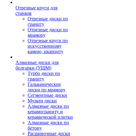
Отрезные круги для
станков
Отрезные диски по
граниту
Отрезные диски по
мрамору
Отрезные круги по
искусственному
камню, кварциту
Алмазные диски для
болгарки (УШМ)
Турбо диски по
граниту
Гальванические
диски по мрамору
Сегментные диски
Мульти диски
Алмазные диски по
керамограниту и
керамической плитки
Алмазные диски по
бетону
Расшивочные диски