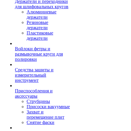
Держатели и переходники
для шлифовальных кругов
Алюминиевые
держатели
Резиновые
держатели
Пластиковые
держатели
Войлоки фетры и
размывочные круги для
полировки
Средства защиты и
измерительный
инструмент
Приспособления и
аксессуары
Струбцины
Присоски вакуумные
Захват и
перемещение плит
Снятие фаски