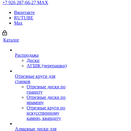
+7 926 287-66-27
МАХ
Вконтакте
RUTUBE
Max
Каталог
Распродажа
Диски
АГШК (черепашки)
Отрезные круги для
станков
Отрезные диски по
граниту
Отрезные диски по
мрамору
Отрезные круги по
искусственному
камню, кварциту
Алмазные диски для