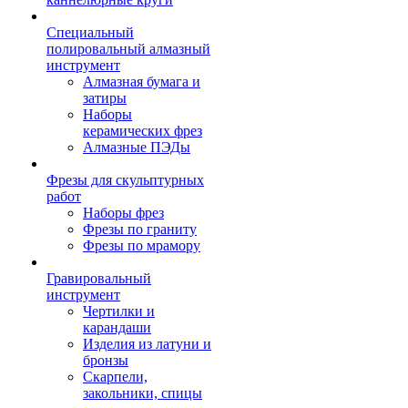
Специальный
полировальный алмазный
инструмент
Алмазная бумага и
затиры
Наборы
керамических фрез
Алмазные ПЭДы
Фрезы для скульптурных
работ
Наборы фрез
Фрезы по граниту
Фрезы по мрамору
Гравировальный
инструмент
Чертилки и
карандаши
Изделия из латуни и
бронзы
Скарпели,
закольники, спицы