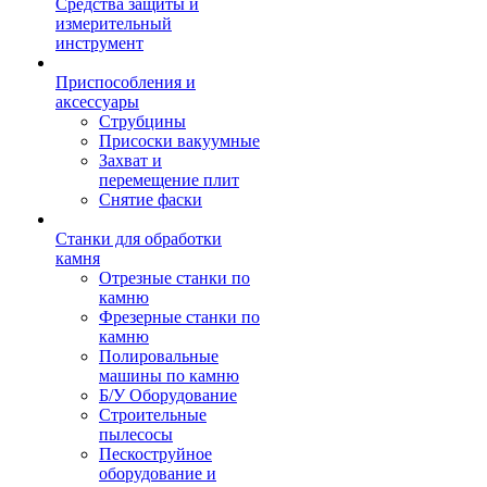
Средства защиты и
измерительный
инструмент
Приспособления и
аксессуары
Струбцины
Присоски вакуумные
Захват и
перемещение плит
Снятие фаски
Станки для обработки
камня
Отрезные станки по
камню
Фрезерные станки по
камню
Полировальные
машины по камню
Б/У Оборудование
Строительные
пылесосы
Пескоструйное
оборудование и