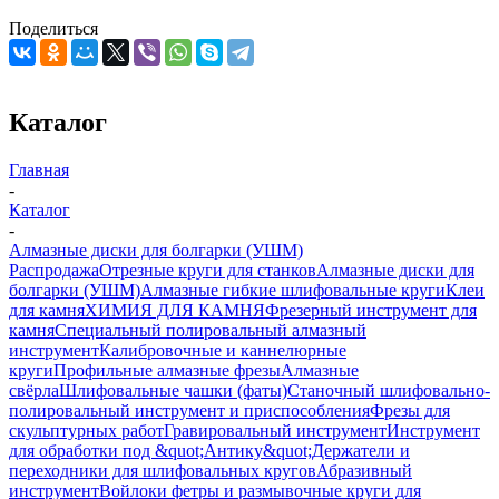
Поделиться
Каталог
Главная
-
Каталог
-
Алмазные диски для болгарки (УШМ)
Распродажа
Отрезные круги для станков
Алмазные диски для
болгарки (УШМ)
Алмазные гибкие шлифовальные круги
Клеи
для камня
ХИМИЯ ДЛЯ КАМНЯ
Фрезерный инструмент для
камня
Специальный полировальный алмазный
инструмент
Калибровочные и каннелюрные
круги
Профильные алмазные фрезы
Алмазные
свёрла
Шлифовальные чашки (фаты)
Станочный шлифовально-
полировальный инструмент и приспособления
Фрезы для
скульптурных работ
Гравировальный инструмент
Инструмент
для обработки под &quot;Антику&quot;
Держатели и
переходники для шлифовальных кругов
Абразивный
инструмент
Войлоки фетры и размывочные круги для