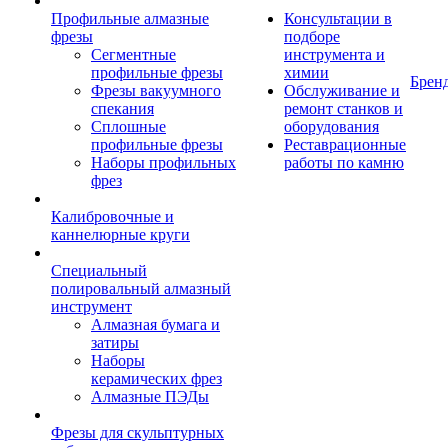
Профильные алмазные
Консультации в
фрезы
подборе
Сегментные
инструмента и
профильные фрезы
химии
Брен
Фрезы вакуумного
Обслуживание и
спекания
ремонт станков и
Сплошные
оборудования
профильные фрезы
Реставрационные
Наборы профильных
работы по камню
фрез
Калибровочные и
каннелюрные круги
Специальный
полировальный алмазный
инструмент
Алмазная бумага и
затиры
Наборы
керамических фрез
Алмазные ПЭДы
Фрезы для скульптурных