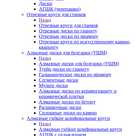
Диски
АГШК (черепашки)
Отрезные круги для станков
Назад
Отрезные круги для станков
Отрезные диски по граниту
Отрезные диски по мрамору
Отрезные круги по искусственному камню,
кварциту
Алмазные диски для болгарки (УШМ)
Назад
Алмазные диски для болгарки (УШМ)
Турбо диски по граниту
Гальванические диски по мрамору
Сегментные диски
Мульти диски
Алмазные диски по керамограниту и
керамической плитки
Алмазные диски по бетону
Расшивочные диски
Сплошные диски по камню
Алмазные гибкие шлифовальные круги
Назад
Алмазные гибкие шлифовальные круги
АГШК с охлаждением