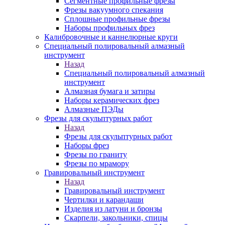
Сегментные профильные фрезы
Фрезы вакуумного спекания
Сплошные профильные фрезы
Наборы профильных фрез
Калибровочные и каннелюрные круги
Специальный полировальный алмазный
инструмент
Назад
Специальный полировальный алмазный
инструмент
Алмазная бумага и затиры
Наборы керамических фрез
Алмазные ПЭДы
Фрезы для скульптурных работ
Назад
Фрезы для скульптурных работ
Наборы фрез
Фрезы по граниту
Фрезы по мрамору
Гравировальный инструмент
Назад
Гравировальный инструмент
Чертилки и карандаши
Изделия из латуни и бронзы
Скарпели, закольники, спицы