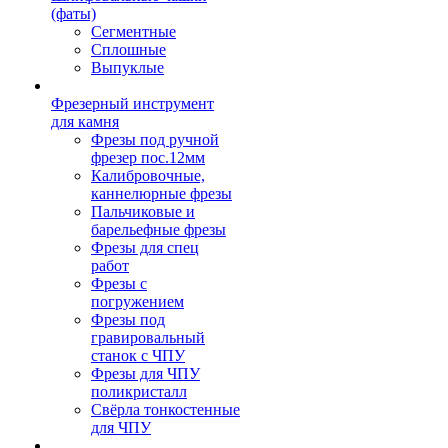
(фаты)
Сегментные
Сплошные
Выпуклые
Фрезерный инструмент
для камня
Фрезы под ручной
фрезер пос.12мм
Калибровочные,
каннелюрные фрезы
Пальчиковые и
барельефные фрезы
Фрезы для спец
работ
Фрезы с
погружением
Фрезы под
гравировальный
станок с ЧПУ
Фрезы для ЧПУ
поликристалл
Свёрла тонкостенные
для ЧПУ