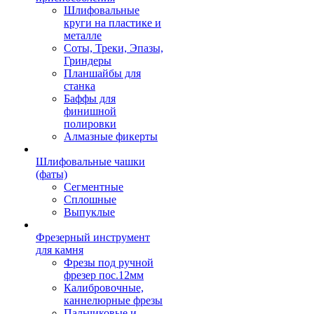
Шлифовальные
круги на пластике и
металле
Соты, Треки, Эпазы,
Гриндеры
Планшайбы для
станка
Баффы для
финишной
полировки
Алмазные фикерты
Шлифовальные чашки
(фаты)
Сегментные
Сплошные
Выпуклые
Фрезерный инструмент
для камня
Фрезы под ручной
фрезер пос.12мм
Калибровочные,
каннелюрные фрезы
Пальчиковые и