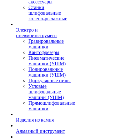
аксессуары
Станки
шлифовальные
колено-рычажные
Электро и
пневмоинструмент
Гравировальные
машинки
Кантофрезеры
Пневматические
машинки (УШМ)
Полировальные
машинки (УШМ)
Циркулярные пилы
Угловые
шлифовальные
машины (УШМ)
Прямошлифовальные
машинки
Изделия из камня
Алмазный инструмент