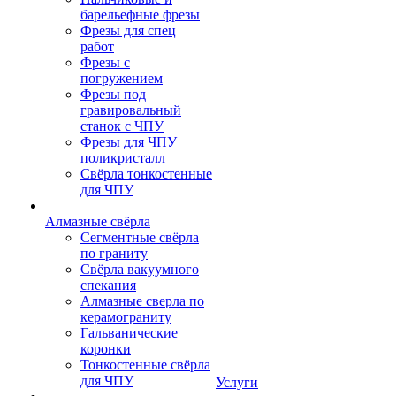
барельефные фрезы
Фрезы для спец
работ
Фрезы с
погружением
Фрезы под
гравировальный
станок с ЧПУ
Фрезы для ЧПУ
поликристалл
Свёрла тонкостенные
для ЧПУ
Алмазные свёрла
Сегментные свёрла
по граниту
Свёрла вакуумного
спекания
Алмазные сверла по
керамограниту
Гальванические
коронки
Тонкостенные свёрла
для ЧПУ
Услуги