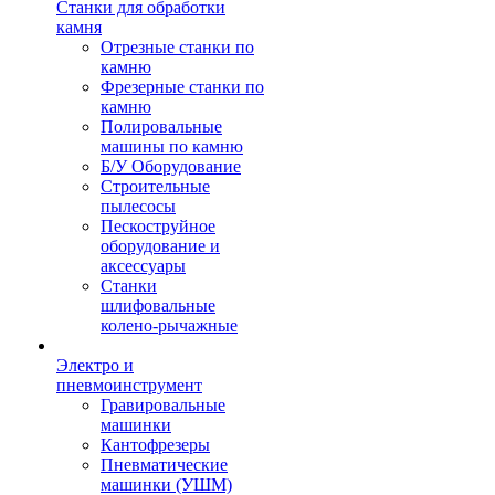
Станки для обработки
камня
Отрезные станки по
камню
Фрезерные станки по
камню
Полировальные
машины по камню
Б/У Оборудование
Строительные
пылесосы
Пескоструйное
оборудование и
аксессуары
Станки
шлифовальные
колено-рычажные
Электро и
пневмоинструмент
Гравировальные
машинки
Кантофрезеры
Пневматические
машинки (УШМ)