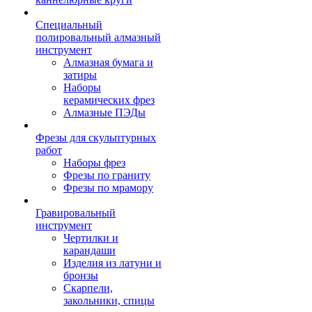
Специальный
полировальный алмазный
инструмент
Алмазная бумага и
затиры
Наборы
керамических фрез
Алмазные ПЭДы
Фрезы для скульптурных
работ
Наборы фрез
Фрезы по граниту
Фрезы по мрамору
Гравировальный
инструмент
Чертилки и
карандаши
Изделия из латуни и
бронзы
Скарпели,
закольники, спицы