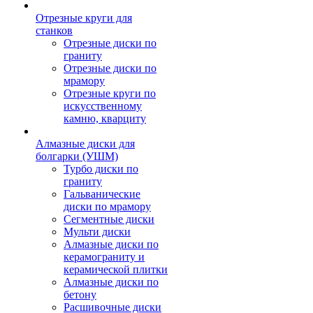
Отрезные круги для
станков
Отрезные диски по
граниту
Отрезные диски по
мрамору
Отрезные круги по
искусственному
камню, кварциту
Алмазные диски для
болгарки (УШМ)
Турбо диски по
граниту
Гальванические
диски по мрамору
Сегментные диски
Мульти диски
Алмазные диски по
керамограниту и
керамической плитки
Алмазные диски по
бетону
Расшивочные диски