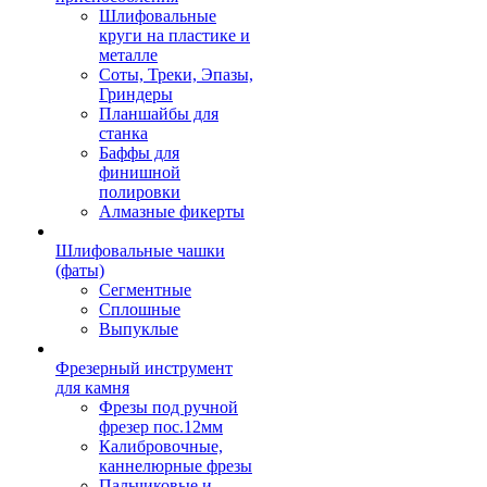
Шлифовальные
круги на пластике и
металле
Соты, Треки, Эпазы,
Гриндеры
Планшайбы для
станка
Баффы для
финишной
полировки
Алмазные фикерты
Шлифовальные чашки
(фаты)
Сегментные
Сплошные
Выпуклые
Фрезерный инструмент
для камня
Фрезы под ручной
фрезер пос.12мм
Калибровочные,
каннелюрные фрезы
Пальчиковые и