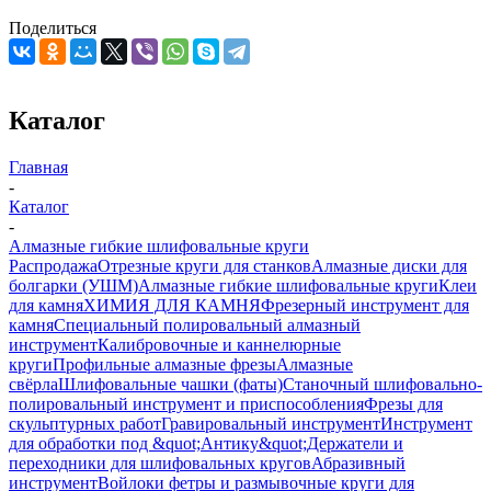
Поделиться
Каталог
Главная
-
Каталог
-
Алмазные гибкие шлифовальные круги
Распродажа
Отрезные круги для станков
Алмазные диски для
болгарки (УШМ)
Алмазные гибкие шлифовальные круги
Клеи
для камня
ХИМИЯ ДЛЯ КАМНЯ
Фрезерный инструмент для
камня
Специальный полировальный алмазный
инструмент
Калибровочные и каннелюрные
круги
Профильные алмазные фрезы
Алмазные
свёрла
Шлифовальные чашки (фаты)
Станочный шлифовально-
полировальный инструмент и приспособления
Фрезы для
скульптурных работ
Гравировальный инструмент
Инструмент
для обработки под &quot;Антику&quot;
Держатели и
переходники для шлифовальных кругов
Абразивный
инструмент
Войлоки фетры и размывочные круги для