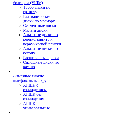
болгарки (УШМ)
Турбо диски по
граниту
Гальванические
диски по мрамору
Сегментные диски
Мульти диски
Алмазные диски по
керамограниту и
керамической плитки
Алмазные диски по
бетону
Расшивочные диски
Сплошные диски по
камню
Алмазные гибкие
шлифовальные круги
АГШК с
охлаждением
АГШК без
охлаждения
АГШК
универсальные