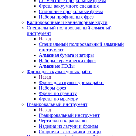
Сегментные профильные фрезы
Фрезы вакуумного спекания
Сплошные профильные фрезы
Наборы профильных фрез
Калибровочные и каннелюрные круги
Специальный полировальный алмазный
инструмент
Назад
Специальный полировальный алмазный
инструмент
Алмазная бумага и затиры
Наборы керамических фрез
Алмазные ПЭДы
Фрезы для скульптурных работ
Назад
Фрезы для скульптурных работ
Наборы фрез
Фрезы по граниту
Фрезы по мрамору
Гравировальный инструмент
Назад
Гравировальный инструмент
Чертилки и карандаши
Изделия из латуни и бронзы
Скарпели, закольники, спицы