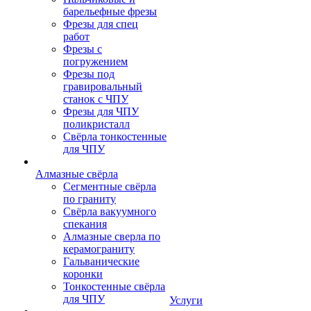
барельефные фрезы
Фрезы для спец
работ
Фрезы с
погружением
Фрезы под
гравировальный
станок с ЧПУ
Фрезы для ЧПУ
поликристалл
Свёрла тонкостенные
для ЧПУ
Алмазные свёрла
Сегментные свёрла
по граниту
Свёрла вакуумного
спекания
Алмазные сверла по
керамограниту
Гальванические
коронки
Тонкостенные свёрла
для ЧПУ
Услуги