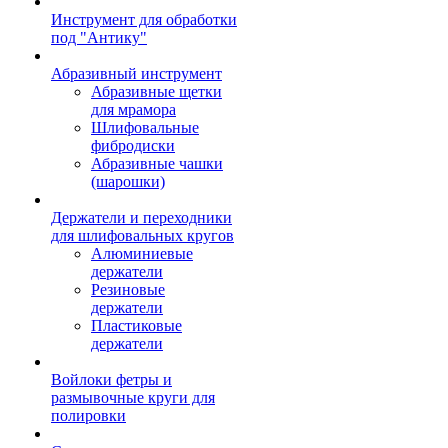
Инструмент для обработки
под "Антику"
Абразивный инструмент
Абразивные щетки
для мрамора
Шлифовальные
фибродиски
Абразивные чашки
(шарошки)
Держатели и переходники
для шлифовальных кругов
Алюминиевые
держатели
Резиновые
держатели
Пластиковые
держатели
Войлоки фетры и
размывочные круги для
полировки