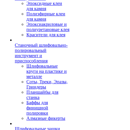
Эпоксидные клеи
для камня
Полиэфирные клеи
для камня
Эпоксиакриловые и
полиуретановые клея
Красители для клея
Станочный шлифовально-
полировальный
инструмент и
приспособления
Шлифовальные
круги на пластике и
металле
Соты, Треки, Эпазы,
Гриндеры
Планшайбы для
станка
Баффы для
финишной
полировки
Алмазные фикерты
Шлифовальные чашки