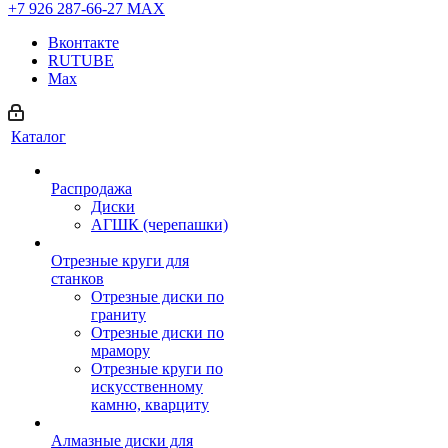
+7 926 287-66-27
МАХ
Вконтакте
RUTUBE
Max
Каталог
Распродажа
Диски
АГШК (черепашки)
Отрезные круги для
станков
Отрезные диски по
граниту
Отрезные диски по
мрамору
Отрезные круги по
искусственному
камню, кварциту
Алмазные диски для