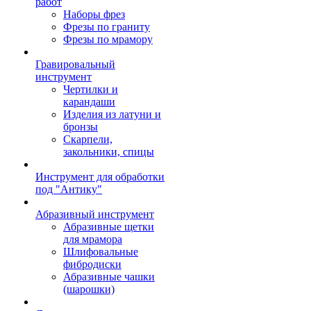
работ
Наборы фрез
Фрезы по граниту
Фрезы по мрамору
Гравировальный
инструмент
Чертилки и
карандаши
Изделия из латуни и
бронзы
Скарпели,
закольники, спицы
Инструмент для обработки
под "Антику"
Абразивный инструмент
Абразивные щетки
для мрамора
Шлифовальные
фибродиски
Абразивные чашки
(шарошки)