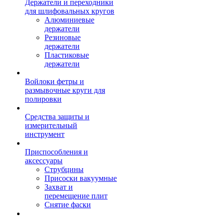
Держатели и переходники
для шлифовальных кругов
Алюминиевые
держатели
Резиновые
держатели
Пластиковые
держатели
Войлоки фетры и
размывочные круги для
полировки
Средства защиты и
измерительный
инструмент
Приспособления и
аксессуары
Струбцины
Присоски вакуумные
Захват и
перемещение плит
Снятие фаски