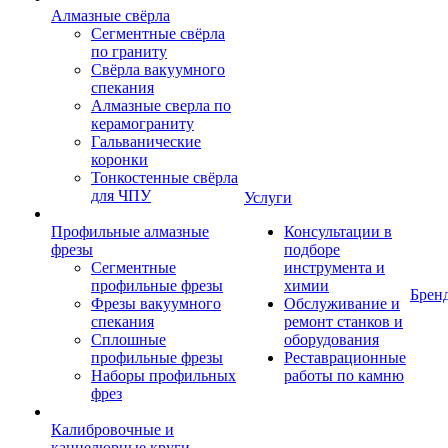
Алмазные свёрла
Сегментные свёрла
по граниту
Свёрла вакуумного
спекания
Алмазные сверла по
керамограниту
Гальванические
коронки
Тонкостенные свёрла
для ЧПУ
Услуги
Профильные алмазные
Консультации в
фрезы
подборе
Сегментные
инструмента и
профильные фрезы
химии
Брен
Фрезы вакуумного
Обслуживание и
спекания
ремонт станков и
Сплошные
оборудования
профильные фрезы
Реставрационные
Наборы профильных
работы по камню
фрез
Калибровочные и
каннелюрные круги