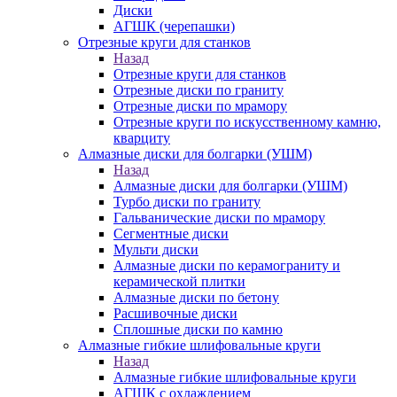
Диски
АГШК (черепашки)
Отрезные круги для станков
Назад
Отрезные круги для станков
Отрезные диски по граниту
Отрезные диски по мрамору
Отрезные круги по искусственному камню,
кварциту
Алмазные диски для болгарки (УШМ)
Назад
Алмазные диски для болгарки (УШМ)
Турбо диски по граниту
Гальванические диски по мрамору
Сегментные диски
Мульти диски
Алмазные диски по керамограниту и
керамической плитки
Алмазные диски по бетону
Расшивочные диски
Сплошные диски по камню
Алмазные гибкие шлифовальные круги
Назад
Алмазные гибкие шлифовальные круги
АГШК с охлаждением