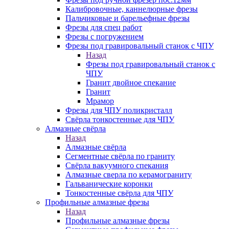
Калибровочные, каннелюрные фрезы
Пальчиковые и барельефные фрезы
Фрезы для спец работ
Фрезы с погружением
Фрезы под гравировальный станок с ЧПУ
Назад
Фрезы под гравировальный станок с
ЧПУ
Гранит двойное спекание
Гранит
Мрамор
Фрезы для ЧПУ поликристалл
Свёрла тонкостенные для ЧПУ
Алмазные свёрла
Назад
Алмазные свёрла
Сегментные свёрла по граниту
Свёрла вакуумного спекания
Алмазные сверла по керамограниту
Гальванические коронки
Тонкостенные свёрла для ЧПУ
Профильные алмазные фрезы
Назад
Профильные алмазные фрезы