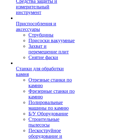
Средства защиты и
измерительный
инструмент
Приспособления и
аксессуары
Струбцины
Присоски вакуумные
Захват и
перемещение плит
Снятие фаски
Станки для обработки
камня
Отрезные станки по
камню
Фрезерные станки по
камню
Полировальные
машины по камню
Б/У Оборудование
Строительные
пылесосы
Пескоструйное
оборудование и