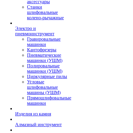
аксессуары
Станки
шлифовальные
колено-рычажные
Электро и
пневмоинструмент
Гравировальные
машинки
Кантофрезеры
Пневматические
машинки (УШМ)
Полировальные
машинки (УШМ)
Циркулярные пилы
Угловые
шлифовальные
машины (УШМ)
Прямошлифовальные
машинки
Изделия из камня
Алмазный инструмент