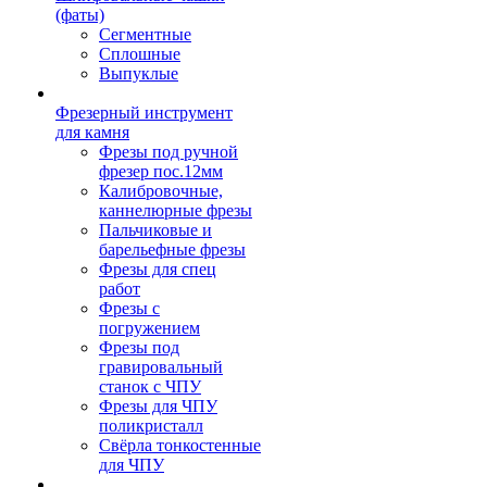
(фаты)
Сегментные
Сплошные
Выпуклые
Фрезерный инструмент
для камня
Фрезы под ручной
фрезер пос.12мм
Калибровочные,
каннелюрные фрезы
Пальчиковые и
барельефные фрезы
Фрезы для спец
работ
Фрезы с
погружением
Фрезы под
гравировальный
станок с ЧПУ
Фрезы для ЧПУ
поликристалл
Свёрла тонкостенные
для ЧПУ