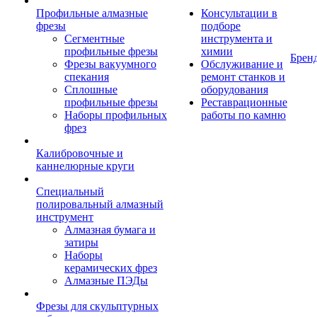
Профильные алмазные
Консультации в
фрезы
подборе
Сегментные
инструмента и
профильные фрезы
химии
Брен
Фрезы вакуумного
Обслуживание и
спекания
ремонт станков и
Сплошные
оборудования
профильные фрезы
Реставрационные
Наборы профильных
работы по камню
фрез
Калибровочные и
каннелюрные круги
Специальный
полировальный алмазный
инструмент
Алмазная бумага и
затиры
Наборы
керамических фрез
Алмазные ПЭДы
Фрезы для скульптурных