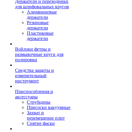
Держатели и переходники
для шлифовальных кругов
Алюминиевые
держатели
Резиновые
держатели
Пластиковые
держатели
Войлоки фетры и
размывочные круги для
полировки
Средства защиты и
измерительный
инструмент
Приспособления и
аксессуары
Струбцины
Присоски вакуумные
Захват и
перемещение плит
Снятие фаски