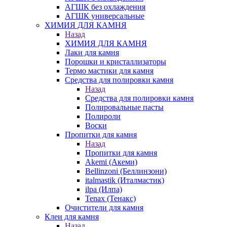
АГШК без охлаждения
АГШК универсальные
ХИМИЯ ДЛЯ КАМНЯ
Назад
ХИМИЯ ДЛЯ КАМНЯ
Лаки для камня
Порошки и кристаллизаторы
Термо мастики для камня
Средства для полировки камня
Назад
Средства для полировки камня
Полировальные пасты
Полироли
Воски
Пропитки для камня
Назад
Пропитки для камня
Akemi (Акеми)
Bellinzoni (Беллинзони)
italmastik (Италмастик)
ilpa (Илпа)
Tenax (Тенакс)
Очистители для камня
Клеи для камня
Назад