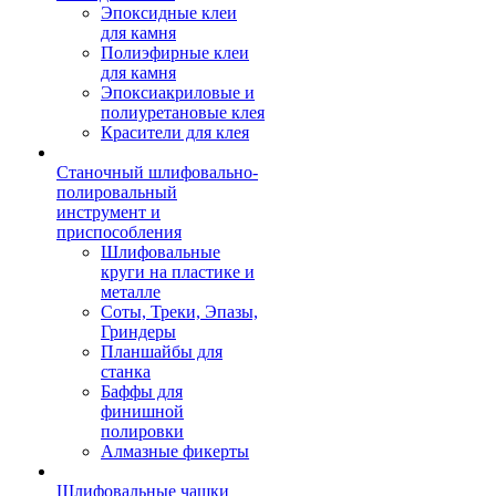
Эпоксидные клеи
для камня
Полиэфирные клеи
для камня
Эпоксиакриловые и
полиуретановые клея
Красители для клея
Станочный шлифовально-
полировальный
инструмент и
приспособления
Шлифовальные
круги на пластике и
металле
Соты, Треки, Эпазы,
Гриндеры
Планшайбы для
станка
Баффы для
финишной
полировки
Алмазные фикерты
Шлифовальные чашки