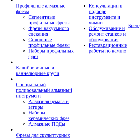
Профильные алмазные
Консультации в
фрезы
подборе
Сегментные
инструмента и
профильные фрезы
химии
Брен
Фрезы вакуумного
Обслуживание и
спекания
ремонт станков и
Сплошные
оборудования
профильные фрезы
Реставрационные
Наборы профильных
работы по камню
фрез
Калибровочные и
каннелюрные круги
Специальный
полировальный алмазный
инструмент
Алмазная бумага и
затиры
Наборы
керамических фрез
Алмазные ПЭДы
Фрезы для скульптурных