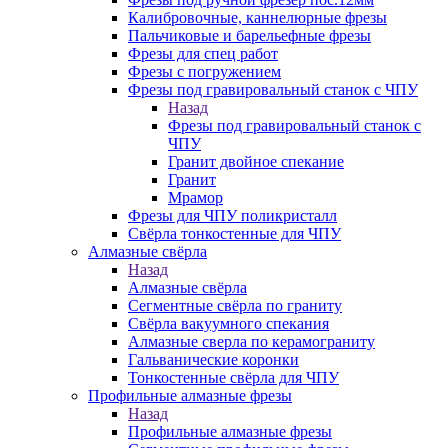
Калибровочные, каннелюрные фрезы
Пальчиковые и барельефные фрезы
Фрезы для спец работ
Фрезы с погружением
Фрезы под гравировальный станок с ЧПУ
Назад
Фрезы под гравировальный станок с
ЧПУ
Гранит двойное спекание
Гранит
Мрамор
Фрезы для ЧПУ поликристалл
Свёрла тонкостенные для ЧПУ
Алмазные свёрла
Назад
Алмазные свёрла
Сегментные свёрла по граниту
Свёрла вакуумного спекания
Алмазные сверла по керамограниту
Гальванические коронки
Тонкостенные свёрла для ЧПУ
Профильные алмазные фрезы
Назад
Профильные алмазные фрезы