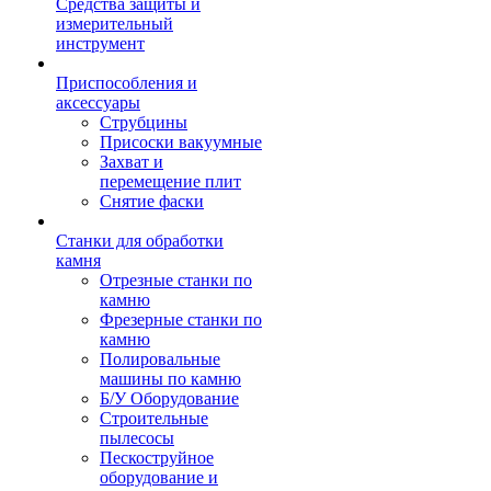
Средства защиты и
измерительный
инструмент
Приспособления и
аксессуары
Струбцины
Присоски вакуумные
Захват и
перемещение плит
Снятие фаски
Станки для обработки
камня
Отрезные станки по
камню
Фрезерные станки по
камню
Полировальные
машины по камню
Б/У Оборудование
Строительные
пылесосы
Пескоструйное
оборудование и