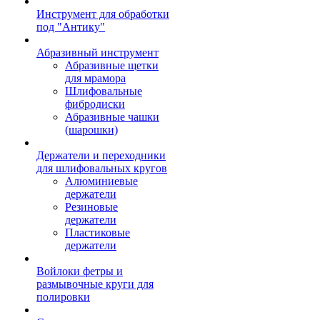
Инструмент для обработки
под "Антику"
Абразивный инструмент
Абразивные щетки
для мрамора
Шлифовальные
фибродиски
Абразивные чашки
(шарошки)
Держатели и переходники
для шлифовальных кругов
Алюминиевые
держатели
Резиновые
держатели
Пластиковые
держатели
Войлоки фетры и
размывочные круги для
полировки