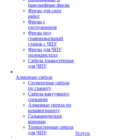
барельефные фрезы
Фрезы для спец
работ
Фрезы с
погружением
Фрезы под
гравировальный
станок с ЧПУ
Фрезы для ЧПУ
поликристалл
Свёрла тонкостенные
для ЧПУ
Алмазные свёрла
Сегментные свёрла
по граниту
Свёрла вакуумного
спекания
Алмазные сверла по
керамограниту
Гальванические
коронки
Тонкостенные свёрла
для ЧПУ
Услуги