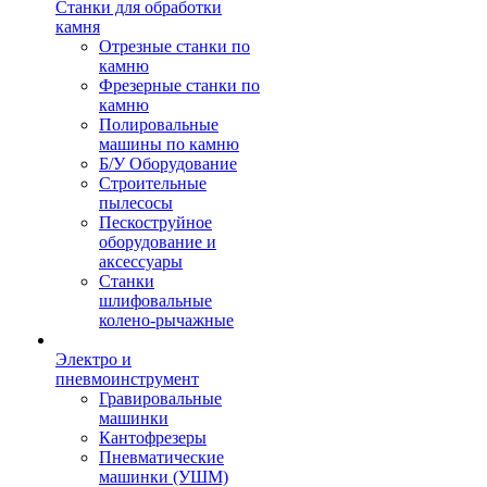
Станки для обработки
камня
Отрезные станки по
камню
Фрезерные станки по
камню
Полировальные
машины по камню
Б/У Оборудование
Строительные
пылесосы
Пескоструйное
оборудование и
аксессуары
Станки
шлифовальные
колено-рычажные
Электро и
пневмоинструмент
Гравировальные
машинки
Кантофрезеры
Пневматические
машинки (УШМ)