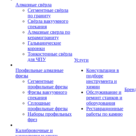
Алмазные свёрла
Сегментные свёрла
по граниту
Свёрла вакуумного
спекания
Алмазные сверла по
керамограниту
Гальванические
коронки
Тонкостенные свёрла
для ЧПУ
Услуги
Профильные алмазные
Консультации в
фрезы
подборе
Сегментные
инструмента и
профильные фрезы
химии
Брен
Фрезы вакуумного
Обслуживание и
спекания
ремонт станков и
Сплошные
оборудования
профильные фрезы
Реставрационные
Наборы профильных
работы по камню
фрез
Калибровочные и
каннелюрные круги