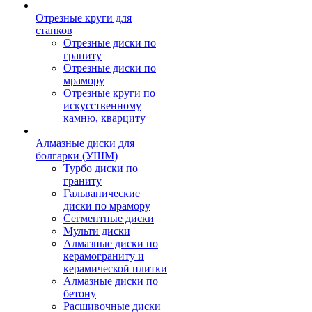
Отрезные круги для
станков
Отрезные диски по
граниту
Отрезные диски по
мрамору
Отрезные круги по
искусственному
камню, кварциту
Алмазные диски для
болгарки (УШМ)
Турбо диски по
граниту
Гальванические
диски по мрамору
Сегментные диски
Мульти диски
Алмазные диски по
керамограниту и
керамической плитки
Алмазные диски по
бетону
Расшивочные диски