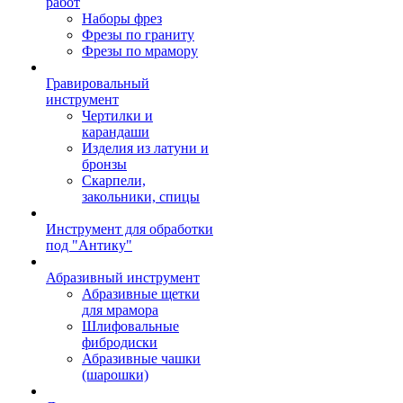
работ
Наборы фрез
Фрезы по граниту
Фрезы по мрамору
Гравировальный
инструмент
Чертилки и
карандаши
Изделия из латуни и
бронзы
Скарпели,
закольники, спицы
Инструмент для обработки
под "Антику"
Абразивный инструмент
Абразивные щетки
для мрамора
Шлифовальные
фибродиски
Абразивные чашки
(шарошки)