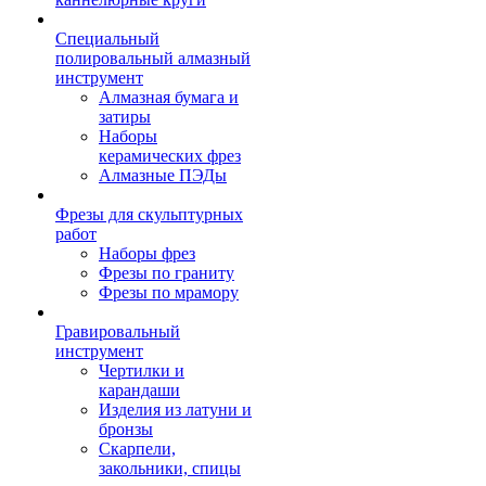
Специальный
полировальный алмазный
инструмент
Алмазная бумага и
затиры
Наборы
керамических фрез
Алмазные ПЭДы
Фрезы для скульптурных
работ
Наборы фрез
Фрезы по граниту
Фрезы по мрамору
Гравировальный
инструмент
Чертилки и
карандаши
Изделия из латуни и
бронзы
Скарпели,
закольники, спицы