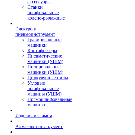
аксессуары
Станки
шлифовальные
колено-рычажные
Электро и
пневмоинструмент
Гравировальные
машинки
Кантофрезеры
Пневматические
машинки (УШМ)
Полировальные
машинки (УШМ)
Циркулярные пилы
Угловые
шлифовальные
машины (УШМ)
Прямошлифовальные
машинки
Изделия из камня
Алмазный инструмент