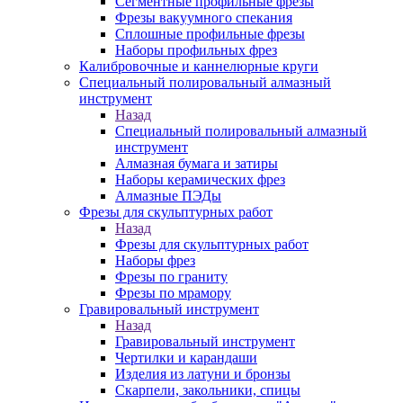
Сегментные профильные фрезы
Фрезы вакуумного спекания
Сплошные профильные фрезы
Наборы профильных фрез
Калибровочные и каннелюрные круги
Специальный полировальный алмазный
инструмент
Назад
Специальный полировальный алмазный
инструмент
Алмазная бумага и затиры
Наборы керамических фрез
Алмазные ПЭДы
Фрезы для скульптурных работ
Назад
Фрезы для скульптурных работ
Наборы фрез
Фрезы по граниту
Фрезы по мрамору
Гравировальный инструмент
Назад
Гравировальный инструмент
Чертилки и карандаши
Изделия из латуни и бронзы
Скарпели, закольники, спицы