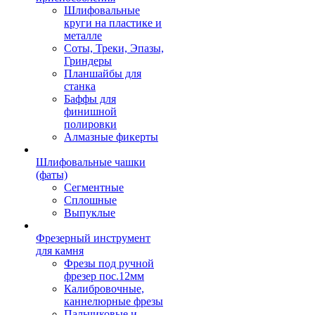
Шлифовальные
круги на пластике и
металле
Соты, Треки, Эпазы,
Гриндеры
Планшайбы для
станка
Баффы для
финишной
полировки
Алмазные фикерты
Шлифовальные чашки
(фаты)
Сегментные
Сплошные
Выпуклые
Фрезерный инструмент
для камня
Фрезы под ручной
фрезер пос.12мм
Калибровочные,
каннелюрные фрезы
Пальчиковые и