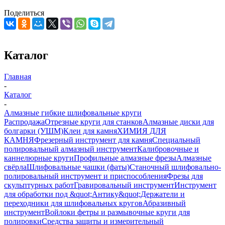
Поделиться
Каталог
Главная
-
Каталог
-
Алмазные гибкие шлифовальные круги
Распродажа
Отрезные круги для станков
Алмазные диски для
болгарки (УШМ)
Клеи для камня
ХИМИЯ ДЛЯ
КАМНЯ
Фрезерный инструмент для камня
Специальный
полировальный алмазный инструмент
Калибровочные и
каннелюрные круги
Профильные алмазные фрезы
Алмазные
свёрла
Шлифовальные чашки (фаты)
Станочный шлифовально-
полировальный инструмент и приспособления
Фрезы для
скульптурных работ
Гравировальный инструмент
Инструмент
для обработки под &quot;Антику&quot;
Держатели и
переходники для шлифовальных кругов
Абразивный
инструмент
Войлоки фетры и размывочные круги для
полировки
Средства защиты и измерительный