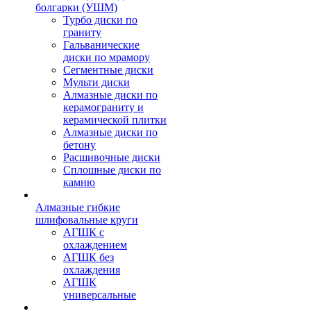
болгарки (УШМ)
Турбо диски по
граниту
Гальванические
диски по мрамору
Сегментные диски
Мульти диски
Алмазные диски по
керамограниту и
керамической плитки
Алмазные диски по
бетону
Расшивочные диски
Сплошные диски по
камню
Алмазные гибкие
шлифовальные круги
АГШК с
охлаждением
АГШК без
охлаждения
АГШК
универсальные