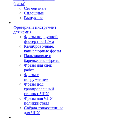
(фаты)
Сегментные
Сплошные
Выпуклые
Фрезерный инструмент
для камня
Фрезы под ручной
фрезер пос.12мм
Калибровочные,
каннелюрные фрезы
Пальчиковые и
барельефные фрезы
Фрезы для спец
работ
Фрезы с
погружением
Фрезы под
гравировальный
станок с ЧПУ
Фрезы для ЧПУ
поликристалл
Свёрла тонкостенные
для ЧПУ