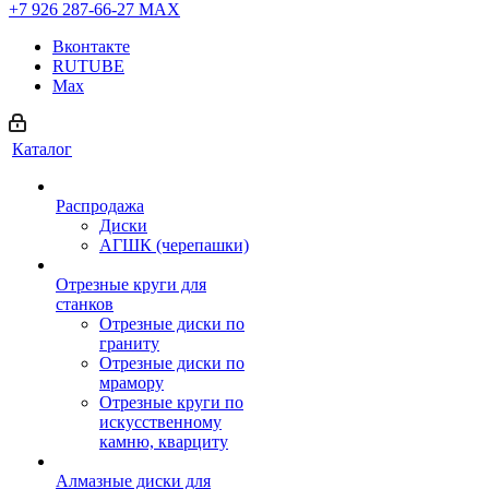
+7 926 287-66-27
МАХ
Вконтакте
RUTUBE
Max
Каталог
Распродажа
Диски
АГШК (черепашки)
Отрезные круги для
станков
Отрезные диски по
граниту
Отрезные диски по
мрамору
Отрезные круги по
искусственному
камню, кварциту
Алмазные диски для