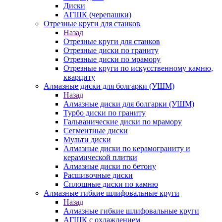
Диски
АГШК (черепашки)
Отрезные круги для станков
Назад
Отрезные круги для станков
Отрезные диски по граниту
Отрезные диски по мрамору
Отрезные круги по искусственному камню,
кварциту
Алмазные диски для болгарки (УШМ)
Назад
Алмазные диски для болгарки (УШМ)
Турбо диски по граниту
Гальванические диски по мрамору
Сегментные диски
Мульти диски
Алмазные диски по керамограниту и
керамической плитки
Алмазные диски по бетону
Расшивочные диски
Сплошные диски по камню
Алмазные гибкие шлифовальные круги
Назад
Алмазные гибкие шлифовальные круги
АГШК с охлаждением