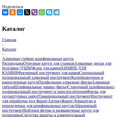
Поделиться
Каталог
Главная
-
Каталог
-
Алмазные гибкие шлифовальные круги
Распродажа
Отрезные круги для станков
Алмазные диски для
болгарки (УШМ)
Клеи для камня
ХИМИЯ ДЛЯ
КАМНЯ
Фрезерный инструмент для камня
Специальный
полировальный алмазный инструмент
Калибровочные и
каннелюрные круги
Профильные алмазные фрезы
Алмазные
свёрла
Шлифовальные чашки (фаты)
Станочный шлифовально-
полировальный инструмент и приспособления
Фрезы для
скульптурных работ
Гравировальный инструмент
Инструмент
для обработки под &quot;Антику&quot;
Держатели и
переходники для шлифовальных кругов
Абразивный
инструмент
Войлоки фетры и размывочные круги для
полировки
Средства защиты и измерительный