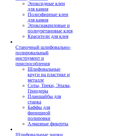
Эпоксидные клеи
для камня
Полиэфирные клеи
для камня
Эпоксиакриловые и
полиуретановые клея
Красители для клея
Станочный шлифовально-
полировальный
инструмент и
приспособления
Шлифовальные
круги на пластике и
металле
Соты, Треки, Эпазы,
Гриндеры
Планшайбы для
станка
Баффы для
финишной
полировки
Алмазные фикерты
Шлифовальные чашки