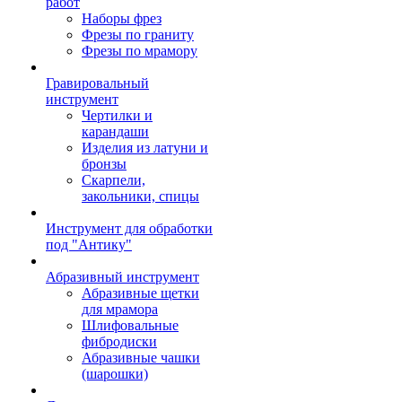
работ
Наборы фрез
Фрезы по граниту
Фрезы по мрамору
Гравировальный
инструмент
Чертилки и
карандаши
Изделия из латуни и
бронзы
Скарпели,
закольники, спицы
Инструмент для обработки
под "Антику"
Абразивный инструмент
Абразивные щетки
для мрамора
Шлифовальные
фибродиски
Абразивные чашки
(шарошки)