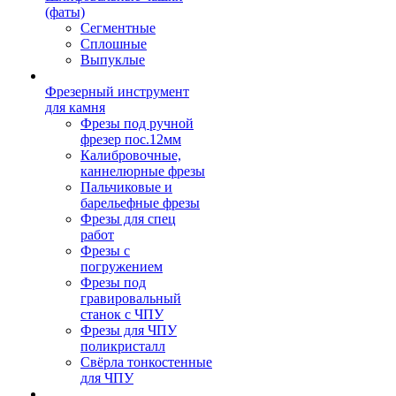
(фаты)
Сегментные
Сплошные
Выпуклые
Фрезерный инструмент
для камня
Фрезы под ручной
фрезер пос.12мм
Калибровочные,
каннелюрные фрезы
Пальчиковые и
барельефные фрезы
Фрезы для спец
работ
Фрезы с
погружением
Фрезы под
гравировальный
станок с ЧПУ
Фрезы для ЧПУ
поликристалл
Свёрла тонкостенные
для ЧПУ