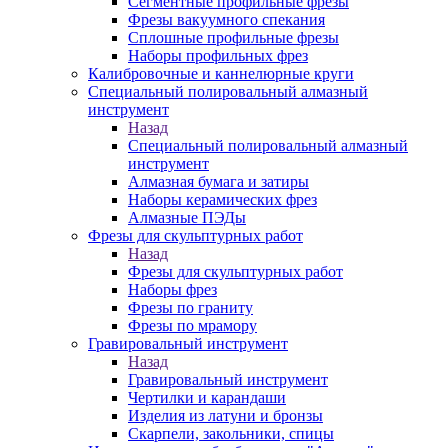
Сегментные профильные фрезы
Фрезы вакуумного спекания
Сплошные профильные фрезы
Наборы профильных фрез
Калибровочные и каннелюрные круги
Специальный полировальный алмазный
инструмент
Назад
Специальный полировальный алмазный
инструмент
Алмазная бумага и затиры
Наборы керамических фрез
Алмазные ПЭДы
Фрезы для скульптурных работ
Назад
Фрезы для скульптурных работ
Наборы фрез
Фрезы по граниту
Фрезы по мрамору
Гравировальный инструмент
Назад
Гравировальный инструмент
Чертилки и карандаши
Изделия из латуни и бронзы
Скарпели, закольники, спицы