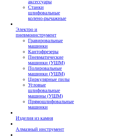
аксессуары
Станки
шлифовальные
колено-рычажные
Электро и
пневмоинструмент
Гравировальные
машинки
Кантофрезеры
Пневматические
машинки (УШМ)
Полировальные
машинки (УШМ)
Циркулярные пилы
Угловые
шлифовальные
машины (УШМ)
Прямошлифовальные
машинки
Изделия из камня
Алмазный инструмент