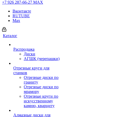
+7 926 287-66-27
МАХ
Вконтакте
RUTUBE
Max
Каталог
Распродажа
Диски
АГШК (черепашки)
Отрезные круги для
станков
Отрезные диски по
граниту
Отрезные диски по
мрамору
Отрезные круги по
искусственному
камню, кварциту
Алмазные диски для