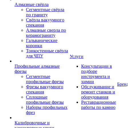
Алмазные свёрла
Сегментные свёрла
по граниту
Свёрла вакуумного
спекания
Алмазные сверла по
керамограниту
Гальванические
коронки
Тонкостенные свёрла
для ЧПУ
Услуги
Профильные алмазные
Консультации в
фрезы
подборе
Сегментные
инструмента и
профильные фрезы
химии
Брен
Фрезы вакуумного
Обслуживание и
спекания
ремонт станков и
Сплошные
оборудования
профильные фрезы
Реставрационные
Наборы профильных
работы по камню
фрез
Калибровочные и
каннелюрные круги