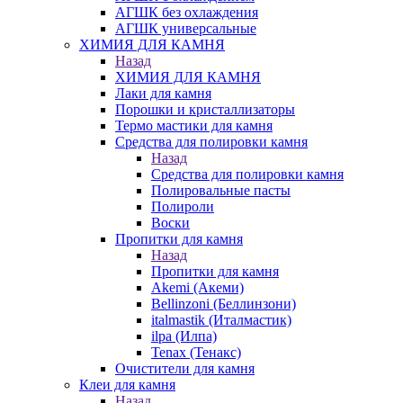
АГШК без охлаждения
АГШК универсальные
ХИМИЯ ДЛЯ КАМНЯ
Назад
ХИМИЯ ДЛЯ КАМНЯ
Лаки для камня
Порошки и кристаллизаторы
Термо мастики для камня
Средства для полировки камня
Назад
Средства для полировки камня
Полировальные пасты
Полироли
Воски
Пропитки для камня
Назад
Пропитки для камня
Akemi (Акеми)
Bellinzoni (Беллинзони)
italmastik (Италмастик)
ilpa (Илпа)
Tenax (Тенакс)
Очистители для камня
Клеи для камня
Назад