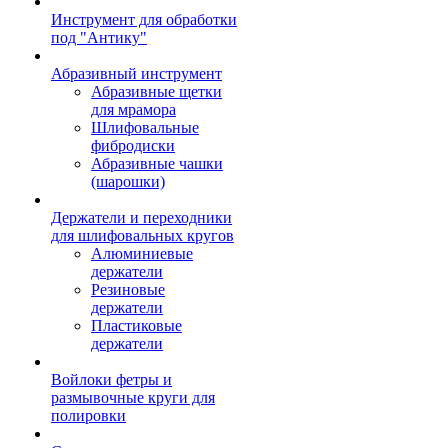
Инструмент для обработки
под "Антику"
Абразивный инструмент
Абразивные щетки
для мрамора
Шлифовальные
фибродиски
Абразивные чашки
(шарошки)
Держатели и переходники
для шлифовальных кругов
Алюминиевые
держатели
Резиновые
держатели
Пластиковые
держатели
Войлоки фетры и
размывочные круги для
полировки