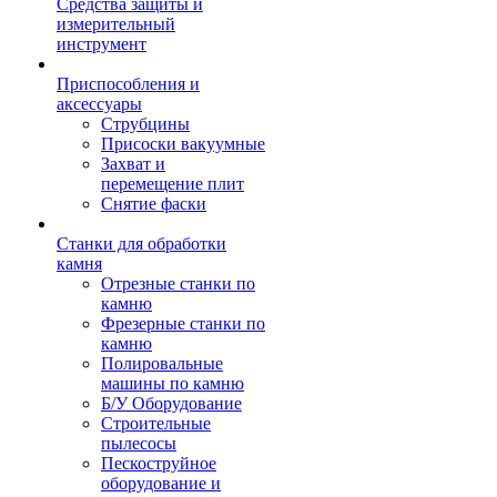
Средства защиты и
измерительный
инструмент
Приспособления и
аксессуары
Струбцины
Присоски вакуумные
Захват и
перемещение плит
Снятие фаски
Станки для обработки
камня
Отрезные станки по
камню
Фрезерные станки по
камню
Полировальные
машины по камню
Б/У Оборудование
Строительные
пылесосы
Пескоструйное
оборудование и