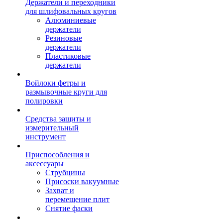
Держатели и переходники
для шлифовальных кругов
Алюминиевые
держатели
Резиновые
держатели
Пластиковые
держатели
Войлоки фетры и
размывочные круги для
полировки
Средства защиты и
измерительный
инструмент
Приспособления и
аксессуары
Струбцины
Присоски вакуумные
Захват и
перемещение плит
Снятие фаски