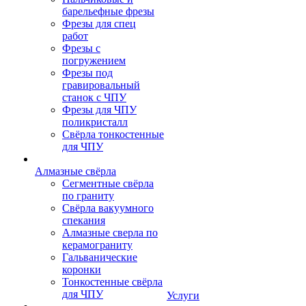
барельефные фрезы
Фрезы для спец
работ
Фрезы с
погружением
Фрезы под
гравировальный
станок с ЧПУ
Фрезы для ЧПУ
поликристалл
Свёрла тонкостенные
для ЧПУ
Алмазные свёрла
Сегментные свёрла
по граниту
Свёрла вакуумного
спекания
Алмазные сверла по
керамограниту
Гальванические
коронки
Тонкостенные свёрла
для ЧПУ
Услуги