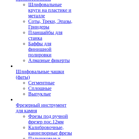
Шлифовальные
круги на пластике и
металле
Соты, Треки, Эпазы,
Гриндеры
Планшайбы для
станка
Баффы для
финишной
полировки
Алмазные фикерты
Шлифовальные чашки
(фаты)
Сегментные
Сплошные
Выпуклые
Фрезерный инструмент
для камня
Фрезы под ручной
фрезер пос.12мм
Калибровочные,
каннелюрные фрезы
Пальчиковые и