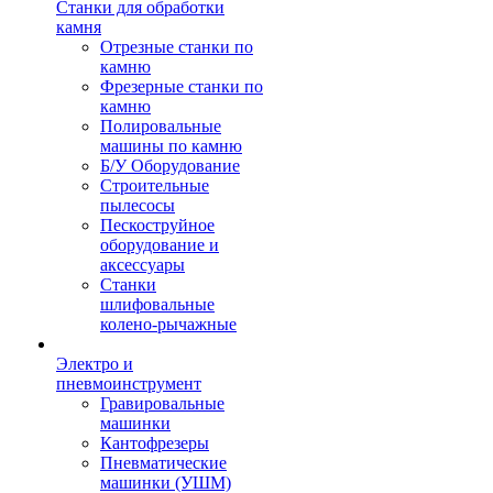
Станки для обработки
камня
Отрезные станки по
камню
Фрезерные станки по
камню
Полировальные
машины по камню
Б/У Оборудование
Строительные
пылесосы
Пескоструйное
оборудование и
аксессуары
Станки
шлифовальные
колено-рычажные
Электро и
пневмоинструмент
Гравировальные
машинки
Кантофрезеры
Пневматические
машинки (УШМ)