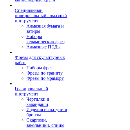
Специальный
полировальный алмазный
инструмент
Алмазная бумага и
затиры
Наборы
керамических фрез
Алмазные ПЭДы
Фрезы для скульптурных
работ
Наборы фрез
Фрезы по граниту
Фрезы по мрамору
Гравировальный
инструмент
Чертилки и
карандаши
Изделия из латуни и
бронзы
Скарпели,
закольники, спицы