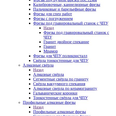
Калибровочные, каннелюрные фрезы
Пальчиковые и барельефные фрезы
Фрезы для спец работ
Фрезы с погружением
Фрезы под гравировальный станок с ЧПУ
Назад
Фрезы под гравировальный станок с
ЧПУ
Гранит двойное спекание
Гранит
Мрамор
Фрезы для ЧПУ поликристалл
Свёрла тонкостенные для ЧПУ
Алмазные свёрла
Назад
Алмазные свёрла
Сегментные свёрла по граниту
Свёрла вакуумного спекания
Алмазные сверла по керамограниту
Гальванические коронки
Тонкостенные свёрла для ЧПУ
Профильные алмазные фрезы
Назад
Профильные алмазные фрезы