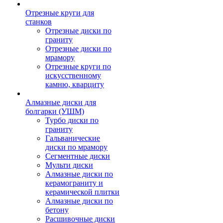
Отрезные круги для
станков
Отрезные диски по
граниту
Отрезные диски по
мрамору
Отрезные круги по
искусственному
камню, кварциту
Алмазные диски для
болгарки (УШМ)
Турбо диски по
граниту
Гальванические
диски по мрамору
Сегментные диски
Мульти диски
Алмазные диски по
керамограниту и
керамической плитки
Алмазные диски по
бетону
Расшивочные диски