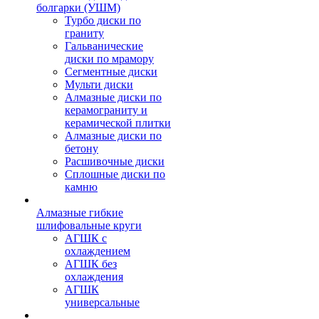
болгарки (УШМ)
Турбо диски по
граниту
Гальванические
диски по мрамору
Сегментные диски
Мульти диски
Алмазные диски по
керамограниту и
керамической плитки
Алмазные диски по
бетону
Расшивочные диски
Сплошные диски по
камню
Алмазные гибкие
шлифовальные круги
АГШК с
охлаждением
АГШК без
охлаждения
АГШК
универсальные