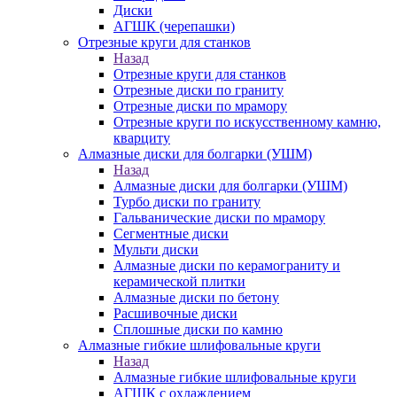
Диски
АГШК (черепашки)
Отрезные круги для станков
Назад
Отрезные круги для станков
Отрезные диски по граниту
Отрезные диски по мрамору
Отрезные круги по искусственному камню,
кварциту
Алмазные диски для болгарки (УШМ)
Назад
Алмазные диски для болгарки (УШМ)
Турбо диски по граниту
Гальванические диски по мрамору
Сегментные диски
Мульти диски
Алмазные диски по керамограниту и
керамической плитки
Алмазные диски по бетону
Расшивочные диски
Сплошные диски по камню
Алмазные гибкие шлифовальные круги
Назад
Алмазные гибкие шлифовальные круги
АГШК с охлаждением