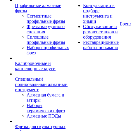
Профильные алмазные
Консультации в
фрезы
подборе
Сегментные
инструмента и
профильные фрезы
химии
Брен
Фрезы вакуумного
Обслуживание и
спекания
ремонт станков и
Сплошные
оборудования
профильные фрезы
Реставрационные
Наборы профильных
работы по камню
фрез
Калибровочные и
каннелюрные круги
Специальный
полировальный алмазный
инструмент
Алмазная бумага и
затиры
Наборы
керамических фрез
Алмазные ПЭДы
Фрезы для скульптурных