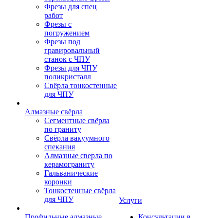
Фрезы для спец
работ
Фрезы с
погружением
Фрезы под
гравировальный
станок с ЧПУ
Фрезы для ЧПУ
поликристалл
Свёрла тонкостенные
для ЧПУ
Алмазные свёрла
Сегментные свёрла
по граниту
Свёрла вакуумного
спекания
Алмазные сверла по
керамограниту
Гальванические
коронки
Тонкостенные свёрла
для ЧПУ
Услуги
Профильные алмазные
Консультации в