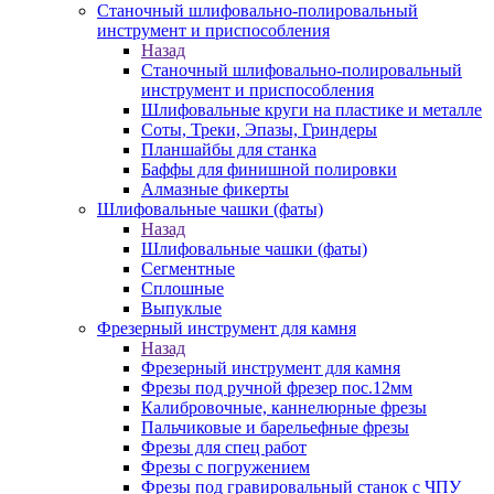
Станочный шлифовально-полировальный
инструмент и приспособления
Назад
Станочный шлифовально-полировальный
инструмент и приспособления
Шлифовальные круги на пластике и металле
Соты, Треки, Эпазы, Гриндеры
Планшайбы для станка
Баффы для финишной полировки
Алмазные фикерты
Шлифовальные чашки (фаты)
Назад
Шлифовальные чашки (фаты)
Сегментные
Сплошные
Выпуклые
Фрезерный инструмент для камня
Назад
Фрезерный инструмент для камня
Фрезы под ручной фрезер пос.12мм
Калибровочные, каннелюрные фрезы
Пальчиковые и барельефные фрезы
Фрезы для спец работ
Фрезы с погружением
Фрезы под гравировальный станок с ЧПУ