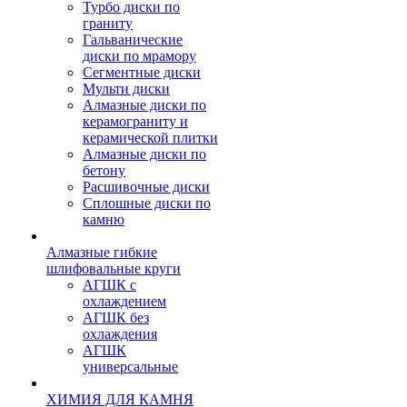
Турбо диски по
граниту
Гальванические
диски по мрамору
Сегментные диски
Мульти диски
Алмазные диски по
керамограниту и
керамической плитки
Алмазные диски по
бетону
Расшивочные диски
Сплошные диски по
камню
Алмазные гибкие
шлифовальные круги
АГШК с
охлаждением
АГШК без
охлаждения
АГШК
универсальные
ХИМИЯ ДЛЯ КАМНЯ