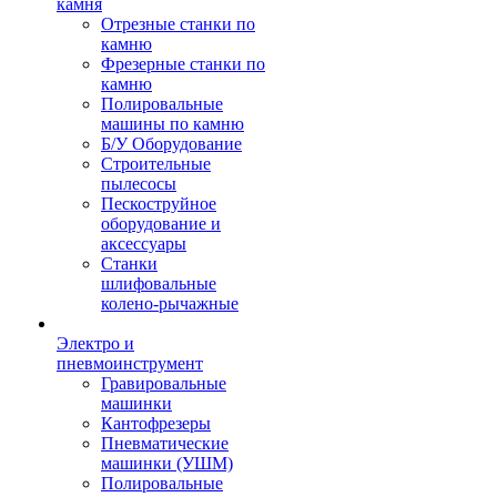
камня
Отрезные станки по
камню
Фрезерные станки по
камню
Полировальные
машины по камню
Б/У Оборудование
Строительные
пылесосы
Пескоструйное
оборудование и
аксессуары
Станки
шлифовальные
колено-рычажные
Электро и
пневмоинструмент
Гравировальные
машинки
Кантофрезеры
Пневматические
машинки (УШМ)
Полировальные