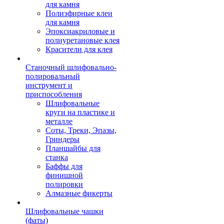
для камня
Полиэфирные клеи
для камня
Эпоксиакриловые и
полиуретановые клея
Красители для клея
Станочный шлифовально-
полировальный
инструмент и
приспособления
Шлифовальные
круги на пластике и
металле
Соты, Треки, Эпазы,
Гриндеры
Планшайбы для
станка
Баффы для
финишной
полировки
Алмазные фикерты
Шлифовальные чашки
(фаты)