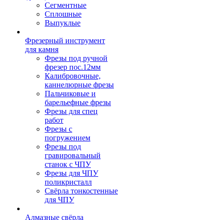
Сегментные
Сплошные
Выпуклые
Фрезерный инструмент
для камня
Фрезы под ручной
фрезер пос.12мм
Калибровочные,
каннелюрные фрезы
Пальчиковые и
барельефные фрезы
Фрезы для спец
работ
Фрезы с
погружением
Фрезы под
гравировальный
станок с ЧПУ
Фрезы для ЧПУ
поликристалл
Свёрла тонкостенные
для ЧПУ
Алмазные свёрла