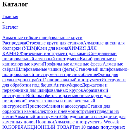
Каталог
Главная
-
Каталог
-
Алмазные гибкие шлифовальные круги
Распродажа
Отрезные круги для станков
Алмазные диски для
болгарки (УШМ)
Клеи для камня
ХИМИЯ ДЛЯ
КАМНЯ
Фрезерный инструмент для камня
Специальный
полировальный алмазный инструмент
Калибровочные и
каннелюрные круги
Профильные алмазные фрезы
Алмазные
свёрла
Шлифовальные чашки (фаты)
Станочный шлифовально-
полировальный инструмент и приспособления
Фрезы для
скульптурных работ
Гравировальный инструмент
Инструмент
для обработки под &quot;Антику&quot;
Держатели и
переходники для шлифовальных кругов
Абразивный
инструмент
Войлоки фетры и размывочные круги для
полировки
Средства защиты и измерительный
инструмент
Приспособления и аксессуары
Станки для
обработки камня
Электро и пневмоинструмент
Изделия из
камня
Алмазный инструмент
Оборудование и расходники для
каменных полов
Новинки
Алмазные инструменты Woosuk
Ю.КОРЕЯ
АКЦИОННЫЙ ТОВАР
Топ 10 самых популярных