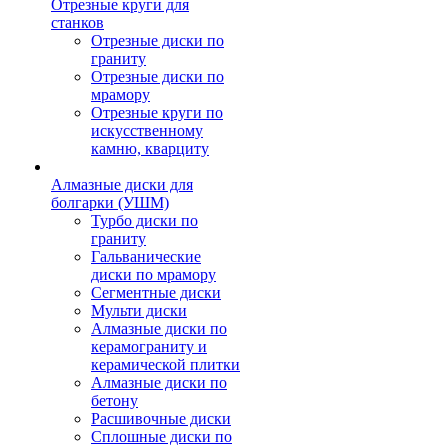
Отрезные круги для
станков
Отрезные диски по
граниту
Отрезные диски по
мрамору
Отрезные круги по
искусственному
камню, кварциту
Алмазные диски для
болгарки (УШМ)
Турбо диски по
граниту
Гальванические
диски по мрамору
Сегментные диски
Мульти диски
Алмазные диски по
керамограниту и
керамической плитки
Алмазные диски по
бетону
Расшивочные диски
Сплошные диски по