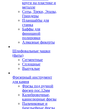
круги на пластике и
металле
Соты, Треки, Эпазы,
Гриндеры
Планшайбы для
станка
Баффы для
финишной
полировки
Алмазные фикерты
Шлифовальные чашки
(фаты)
Сегментные
Сплошные
Выпуклые
Фрезерный инструмент
для камня
Фрезы под ручной
фрезер пос.12мм
Калибровочные,
каннелюрные фрезы
Пальчиковые и
барельефные фрезы