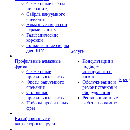
Сегментные свёрла
по граниту
Свёрла вакуумного
спекания
Алмазные сверла по
керамограниту
Гальванические
коронки
Тонкостенные свёрла
для ЧПУ
Услуги
Профильные алмазные
Консультации в
фрезы
подборе
Сегментные
инструмента и
профильные фрезы
химии
Брен
Фрезы вакуумного
Обслуживание и
спекания
ремонт станков и
Сплошные
оборудования
профильные фрезы
Реставрационные
Наборы профильных
работы по камню
фрез
Калибровочные и
каннелюрные круги