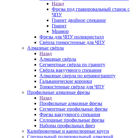
Назад
Фрезы под гравировальный станок с
ЧПУ
Гранит двойное спекание
Гранит
Мрамор
Фрезы для ЧПУ поликристалл
Свёрла тонкостенные для ЧПУ
Алмазные свёрла
Назад
Алмазные свёрла
Сегментные свёрла по граниту
Свёрла вакуумного спекания
Алмазные сверла по керамограниту
Гальванические коронки
Тонкостенные свёрла для ЧПУ
Профильные алмазные фрезы
Назад
Профильные алмазные фрезы
Сегментные профильные фрезы
Фрезы вакуумного спекания
Сплошные профильные фрезы
Наборы профильных фрез
Калибровочные и каннелюрные круги
Специальный полировальный алмазный