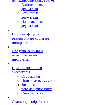
для шлифовальных кругов
Алюминиевые
держатели
Резиновые
держатели
Пластиковые
держатели
Войлоки фетры и
размывочные круги для
полировки
Средства защиты и
измерительный
инструмент
Приспособления и
аксессуары
Струбцины
Присоски вакуумные
Захват и
перемещение плит
Снятие фаски
Станки для обработки