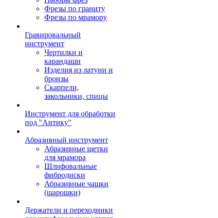
Фрезы по граниту
Фрезы по мрамору
Гравировальный
инструмент
Чертилки и
карандаши
Изделия из латуни и
бронзы
Скарпели,
закольники, спицы
Инструмент для обработки
под "Антику"
Абразивный инструмент
Абразивные щетки
для мрамора
Шлифовальные
фибродиски
Абразивные чашки
(шарошки)
Держатели и переходники