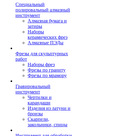
Специальный
полировальный алмазный
инструмент
Алмазная бумага и
затиры
Наборы
керамических фрез
Алмазные ПЭДы
Фрезы для скульптурных
работ
Наборы фрез
Фрезы по граниту
Фрезы по мрамору
Гравировальный
инструмент
Чертилки и
карандаши
Изделия из латуни и
бронзы
Скарпели,
закольники, спицы
Инструмент для обработки