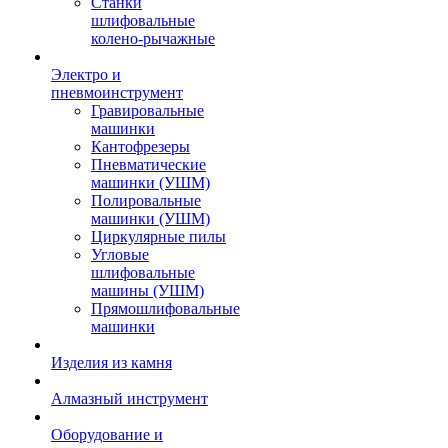
Станки
шлифовальные
колено-рычажные
Электро и
пневмоинструмент
Гравировальные
машинки
Кантофрезеры
Пневматические
машинки (УШМ)
Полировальные
машинки (УШМ)
Циркулярные пилы
Угловые
шлифовальные
машины (УШМ)
Прямошлифовальные
машинки
Изделия из камня
Алмазный инструмент
Оборудование и