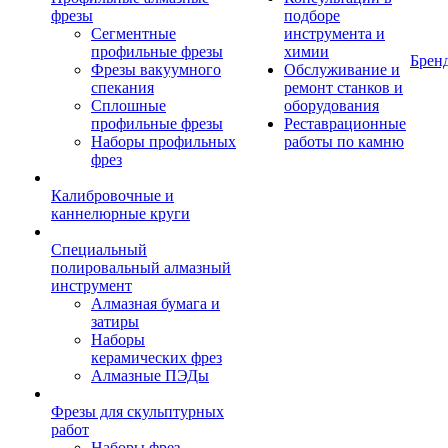
фрезы
подборе
Сегментные
инструмента и
профильные фрезы
химии
Брен
Фрезы вакуумного
Обслуживание и
спекания
ремонт станков и
Сплошные
оборудования
профильные фрезы
Реставрационные
Наборы профильных
работы по камню
фрез
Калибровочные и
каннелюрные круги
Специальный
полировальный алмазный
инструмент
Алмазная бумага и
затиры
Наборы
керамических фрез
Алмазные ПЭДы
Фрезы для скульптурных
работ
Наборы фрез