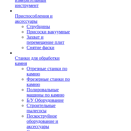
измерительный
инструмент
Приспособления и
аксессуары
Струбцины
Присоски вакуумные
Захват и
перемещение плит
Снятие фаски
Станки для обработки
камня
Отрезные станки по
камню
Фрезерные станки по
камню
Полировальные
машины по камню
Б/У Оборудование
Строительные
пылесосы
Пескоструйное
оборудование и
аксессуары