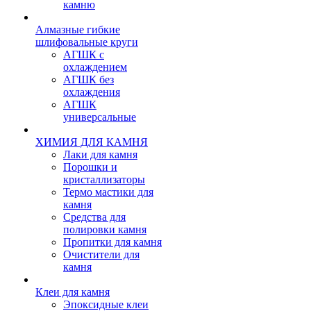
камню
Алмазные гибкие
шлифовальные круги
АГШК с
охлаждением
АГШК без
охлаждения
АГШК
универсальные
ХИМИЯ ДЛЯ КАМНЯ
Лаки для камня
Порошки и
кристаллизаторы
Термо мастики для
камня
Средства для
полировки камня
Пропитки для камня
Очистители для
камня
Клеи для камня
Эпоксидные клеи